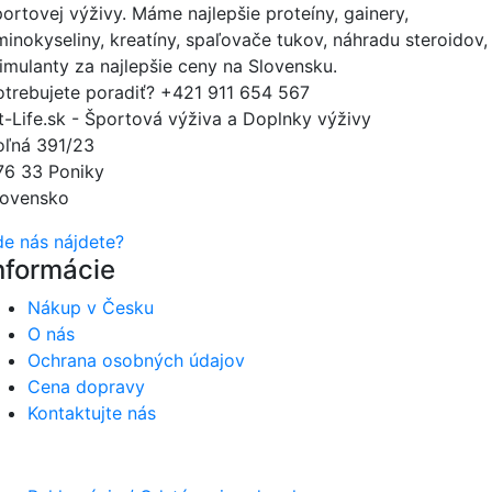
portovej výživy. Máme najlepšie proteíny, gainery,
minokyseliny, kreatíny, spaľovače tukov, náhradu steroidov,
timulanty za najlepšie ceny na Slovensku.
otrebujete poradiť?
+421 911 654 567
it-Life.sk - Športová výživa a Doplnky výživy
oľná 391/23
76 33 Poniky
lovensko
de nás nájdete?
nformácie
Nákup v Česku
O nás
Ochrana osobných údajov
Cena dopravy
Kontaktujte nás