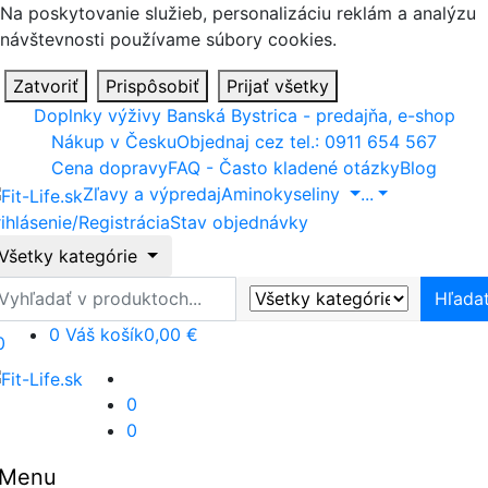
Na poskytovanie služieb, personalizáciu reklám a analýzu
návštevnosti používame súbory cookies.
Zatvoriť
Prispôsobiť
Prijať všetky
Doplnky výživy Banská Bystrica - predajňa, e-shop
Nákup v Česku
Objednaj cez tel.: 0911 654 567
Cena dopravy
FAQ - Často kladené otázky
Blog
Zľavy a výpredaj
Aminokyseliny
...
ihlásenie/Registrácia
Stav objednávky
Všetky kategórie
ľadať
Hľada
0
Váš košík
0,00 €
0
0
0
Menu