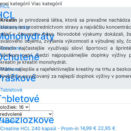
enej kategórií
Viac kategórií
HCL
Kreatín
je prirodzená látka, ktorá sa prevažne nachádza 
získava len prostredníctvom stravy a najväčšiu koncentr
Monohydráty
nájsť v červenom mäse. Novodobé výskumy dokázali, že 
svalového objemu, zvýšenia výkonnosti a výbušnej sily, č
Kreatín najčastejšie využívajú siloví športovci a šprin
Ochutené
účinkom patrí medzi najpopulárnejšie doplnky výživy 
kreatín je kreatín monohydrát.
Máme najlepšie a najefektívnejšie kreatíny na trhu a bezko
Práškové
Kreatín je považovaný za najlepší doplnok výživy v pomere
Tabletové
Viaczložkové
bľúbené
14,99 €
22,95 €