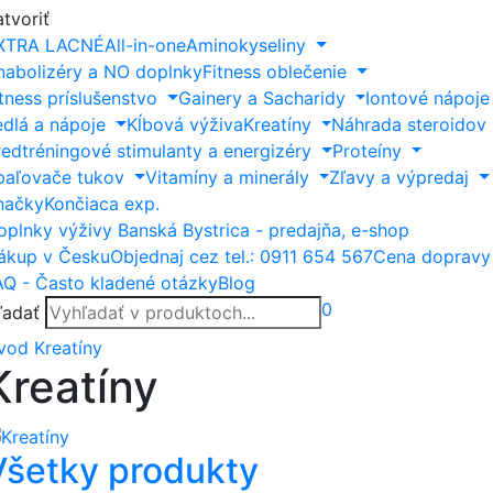
tvoriť
XTRA LACNÉ
All-in-one
Aminokyseliny
nabolizéry a NO doplnky
Fitness oblečenie
itness príslušenstvo
Gainery a Sacharidy
Iontové nápoje
edlá a nápoje
Kĺbová výživa
Kreatíny
Náhrada steroidov
redtréningové stimulanty a energizéry
Proteíny
paľovače tukov
Vitamíny a minerály
Zľavy a výpredaj
načky
Končiaca exp.
oplnky výživy Banská Bystrica - predajňa, e-shop
ákup v Česku
Objednaj cez tel.: 0911 654 567
Cena dopravy
AQ - Často kladené otázky
Blog
0
ľadať
vod
Kreatíny
Kreatíny
Všetky produkty