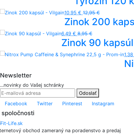
Tyrozín 120 
10,95 €
12,95 €
Zinok 200 kapsú
6,49 €
8,95 €
Zinok 90 kapsúl 
1,38
Ni
Newsletter
...novinky do Vašej schránky
Odoslať
Facebook
Twitter
Pinterest
Instagram
 spoločnosti
nternetový obchod zameraný na poradenstvo a predaj