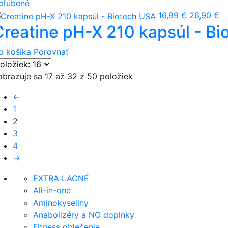
bľúbené
16,99 €
26,90 €
Creatine pH-X 210 kapsúl - B
o košíka
Porovnať
obrazuje sa 17 až 32 z 50 položiek
←
1
2
3
4
→
EXTRA LACNÉ
All-in-one
Aminokyseliny
Anabolizéry a NO doplnky
Fitness oblečenie