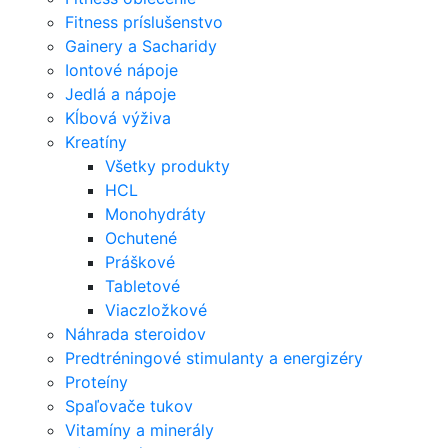
Fitness príslušenstvo
Gainery a Sacharidy
Iontové nápoje
Jedlá a nápoje
Kĺbová výživa
Kreatíny
Všetky produkty
HCL
Monohydráty
Ochutené
Práškové
Tabletové
Viaczložkové
Náhrada steroidov
Predtréningové stimulanty a energizéry
Proteíny
Spaľovače tukov
Vitamíny a minerály