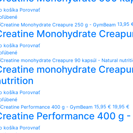
o košíka
Porovnať
bľúbené
13,95 
Creatine Monohydrate Creap
o košíka
Porovnať
bľúbené
Creatine monohydrate Creapur
utrition
o košíka
Porovnať
bľúbené
15,95 €
19,95 €
Creatine Performance 400 g
o košíka
Porovnať