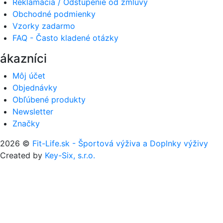
Reklamácia / Odstúpenie od zmluvy
Obchodné podmienky
Vzorky zadarmo
FAQ - Často kladené otázky
ákazníci
Môj účet
Objednávky
Obľúbené produkty
Newsletter
Značky
2026 ©
Fit-Life.sk - Športová výživa a Doplnky výživy
Created by
Key-Six, s.r.o.