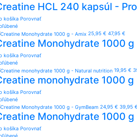
Creatine HCL 240 kapsúl - Pr
o košíka
Porovnať
bľúbené
25,95 €
47,95 €
Creatine Monohydrate 1000 g 
o košíka
Porovnať
bľúbené
19,95 €
3
Creatine monohydrate 1000 g -
o košíka
Porovnať
bľúbené
24,95 €
39,95 
Creatine Monohydrate 1000 
o košíka
Porovnať
bľúbené