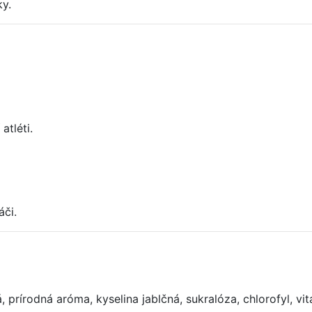
y.
atléti.
áči.
, prírodná aróma, kyselina jablčná, sukralóza, chlorofyl, vi