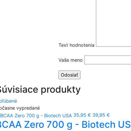
Text hodnotenia
Vaše meno
Súvisiace produkty
bľúbené
očasne vypredané
35,95 €
39,95 €
BCAA Zero 700 g - Biotech U