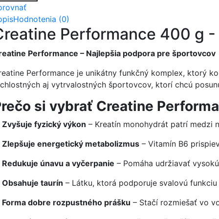
orovnať
opis
Hodnotenia (0)
Creatine Performance 400 g
reatine Performance – Najlepšia podpora pre športovcov
reatine Performance je unikátny funkčný komplex, ktorý komb
ýchlostných aj vytrvalostných športovcov, ktorí chcú posun
rečo si vybrať Creatine Perform
✅
Zvyšuje fyzický výkon
– Kreatín monohydrát patrí medzi na
✅
Zlepšuje energetický metabolizmus
– Vitamín B6 prispiev
✅
Redukuje únavu a vyčerpanie
– Pomáha udržiavať vysokú 
✅
Obsahuje taurín
– Látku, ktorá podporuje svalovú funkci
✅
Forma dobre rozpustného prášku
– Stačí rozmiešať vo vo