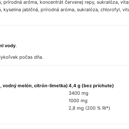
á, prírodná aróma, koncentrát červenej repy, sukralóza, vit
, kyselina jablčná, prírodná aróma, sukralóza, chlorofyl, vi
ml vody
.
dykoľvek počas dňa.
o, vodný melón, citrón-limetka)
4,4 g (bez príchute)
3400 mg
1000 mg
2,8 mg (200 % RI*)