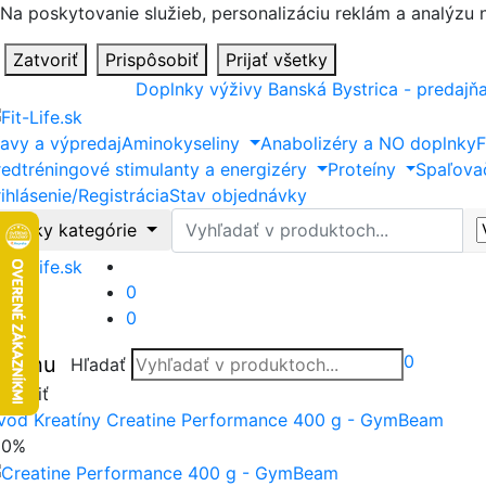
Na poskytovanie služieb, personalizáciu reklám a analýzu
Zatvoriť
Prispôsobiť
Prijať všetky
Doplnky výživy Banská Bystrica - predajň
ľavy a výpredaj
Aminokyseliny
Anabolizéry a NO doplnky
F
redtréningové stimulanty a energizéry
Proteíny
Spaľova
ihlásenie/Registrácia
Stav objednávky
Hľadať
Všetky kategórie
0
0
0
Menu
Hľadať
tvoriť
vod
Kreatíny
Creatine Performance 400 g - GymBeam
20%