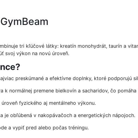
 - GymBeam
inuje tri kľúčové látky: kreatín monohydrát, taurín a vita
úť svoj výkon na novú úroveň.
ance?
jviac preskúmané a efektívne doplnky, ktoré podporujú sil
a k normálnej premene bielkovín a sacharidov, čo pomáha te
úroveň fyzického aj mentálneho výkonu.
u a je obľúbená v nakopávačoch a energetických nápojoch.
de a vypiť pred alebo počas tréningu.