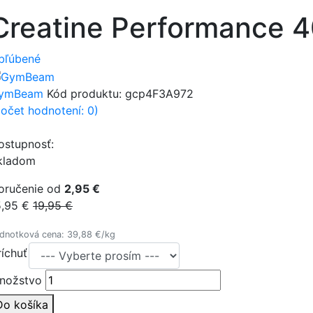
Creatine Performance 
bľúbené
ymBeam
Kód produktu:
gcp4F3A972
počet hodnotení: 0)
ostupnosť:
kladom
oručenie od
2,95 €
5,95 €
19,95 €
dnotková cena: 39,88 €/kg
ríchuť
nožstvo
Do košíka