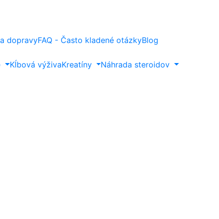
a dopravy
FAQ - Často kladené otázky
Blog
e
Kĺbová výživa
Kreatíny
Náhrada steroidov