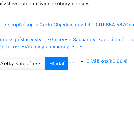
 návštevnosti používame súbory cookies.
a, e-shop
Nákup v Česku
Objednaj cez tel.: 0911 654 567
Cen
itness príslušenstvo
Gainery a Sacharidy
Jedlá a nápoj
če tukov
Vitamíny a minerály
...
0
Váš košík
0,00 €
Hľadať
0
0