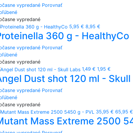
očasne vypredané
Porovnať
bľúbené
očasne vypredané
5,95 €
8,95 €
Proteinella 360 g - HealthyCo
očasne vypredané
Porovnať
bľúbené
očasne vypredané
1,49 €
1,95 €
Angel Dust shot 120 ml - Skull
očasne vypredané
Porovnať
bľúbené
očasne vypredané
35,95 €
65,95 €
Mutant Mass Extreme 2500 54
očasne vypredané
Porovnať