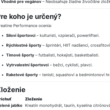
✅
Vhodné pre vegánov
– Neobsahuje žiadne živočíšne zložk
re koho je určený?
reatine Performance ocenia:
Siloví športovci
– kulturisti, vzpierači, powerlifteri.
Rýchlostné športy
– šprintéri, HIIT nadšenci, crossfitoví 
Tímové športy
– futbalisti, hokejisti, basketbalisti.
Vytrvalostní športovci
– bežci, cyklisti, plavci.
Raketové športy
– tenisti, squashoví a bedmintonoví hr
loženie
ríchuť
Zloženie
elené jablko
Kreatín monohydrát, taurín, kyselina citrónová