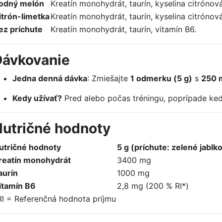
odný melón
Kreatín monohydrát, taurín, kyselina citrónov
itrón-limetka
Kreatín monohydrát, taurín, kyselina citrónová
ez príchute
Kreatín monohydrát, taurín, vitamín B6.
Dávkovanie
Jedna denná dávka
: Zmiešajte
1 odmerku (5 g)
s
250 
Kedy užívať?
Pred alebo počas tréningu, poprípade ke
utričné hodnoty
utričné hodnoty
5 g (príchute: zelené jablk
reatín monohydrát
3400 mg
aurín
1000 mg
itamín B6
2,8 mg (200 % RI*)
RI = Referenčná hodnota príjmu