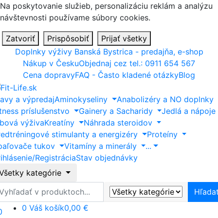
Na poskytovanie služieb, personalizáciu reklám a analýzu
návštevnosti používame súbory cookies.
Zatvoriť
Prispôsobiť
Prijať všetky
Doplnky výživy Banská Bystrica - predajňa, e-shop
Nákup v Česku
Objednaj cez tel.: 0911 654 567
Cena dopravy
FAQ - Často kladené otázky
Blog
ľavy a výpredaj
Aminokyseliny
Anabolizéry a NO doplnky
itness príslušenstvo
Gainery a Sacharidy
Jedlá a nápoje
ĺbová výživa
Kreatíny
Náhrada steroidov
redtréningové stimulanty a energizéry
Proteíny
paľovače tukov
Vitamíny a minerály
...
ihlásenie/Registrácia
Stav objednávky
Všetky kategórie
ľadať
Hľada
0
Váš košík
0,00 €
0