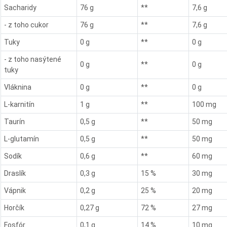
Sacharidy
76 g
**
7,6 g
- z toho cukor
76 g
**
7,6 g
Tuky
0 g
**
0 g
- z toho nasýtené
0 g
**
0 g
tuky
Vláknina
0 g
**
0 g
L-karnitín
1 g
**
100 mg
Taurín
0,5 g
**
50 mg
L-glutamín
0,5 g
**
50 mg
Sodík
0,6 g
**
60 mg
Draslík
0,3 g
15 %
30 mg
Vápnik
0,2 g
25 %
20 mg
Horčík
0,27 g
72 %
27 mg
Fosfór
0,1 g
14 %
10 mg