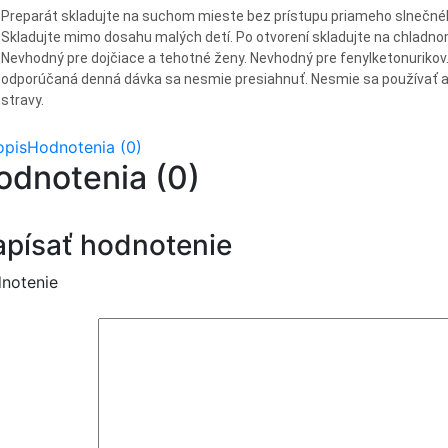
Preparát skladujte na suchom mieste bez prístupu priameho slnečnéh
Skladujte mimo dosahu malých detí. Po otvorení skladujte na chladn
Nevhodný pre dojčiace a tehotné ženy. Nevhodný pre fenylketonuriko
odporúčaná denná dávka sa nesmie presiahnuť. Nesmie sa používať a
stravy.
opis
Hodnotenia (0)
odnotenia (0)
písať hodnotenie
notenie