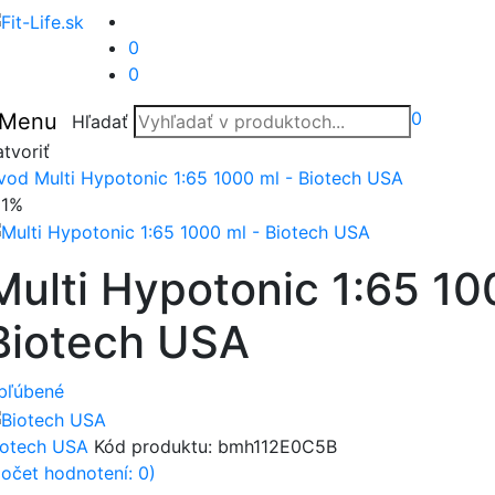
0
0
0
Menu
Hľadať
tvoriť
vod
Multi Hypotonic 1:65 1000 ml - Biotech USA
21%
Multi Hypotonic 1:65 10
Biotech USA
bľúbené
iotech USA
Kód produktu:
bmh112E0C5B
počet hodnotení: 0)