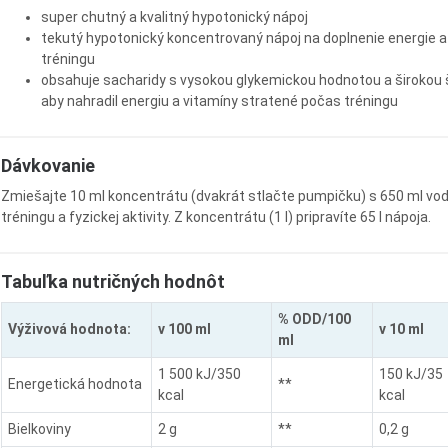
super chutný a kvalitný hypotonický nápoj
tekutý hypotonický koncentrovaný nápoj na doplnenie energie 
tréningu
obsahuje sacharidy s vysokou glykemickou hodnotou a širokou 
aby nahradil energiu a vitamíny stratené počas tréningu
Dávkovanie
Zmiešajte 10 ml koncentrátu (dvakrát stlačte pumpičku) s 650 ml vod
tréningu a fyzickej aktivity. Z koncentrátu (1 l) pripravíte 65 l nápoja.
Tabuľka nutričných hodnôt
% ODD/100
Výživová hodnota:
v 100 ml
v 10 ml
ml
1 500 kJ/350
150 kJ/35
Energetická hodnota
**
kcal
kcal
Bielkoviny
2 g
**
0,2 g