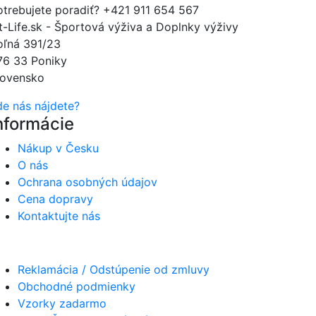
otrebujete poradiť?
+421 911 654 567
it-Life.sk - Športová výživa a Doplnky výživy
oľná 391/23
76 33 Poniky
lovensko
de nás nájdete?
nformácie
Nákup v Česku
O nás
Ochrana osobných údajov
Cena dopravy
Kontaktujte nás
Reklamácia / Odstúpenie od zmluvy
Obchodné podmienky
Vzorky zadarmo