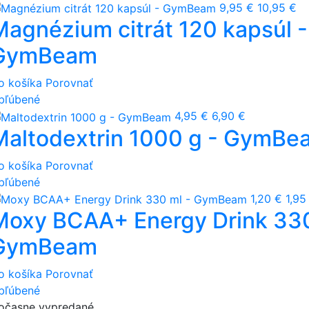
9,95 €
10,95 €
Magnézium citrát 120 kapsúl -
GymBeam
o košíka
Porovnať
bľúbené
4,95 €
6,90 €
Maltodextrin 1000 g - GymBe
o košíka
Porovnať
bľúbené
1,20 €
1,95
Moxy BCAA+ Energy Drink 330
GymBeam
o košíka
Porovnať
bľúbené
očasne vypredané