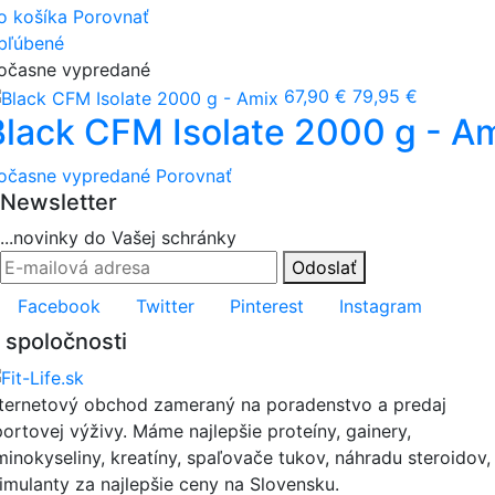
o košíka
Porovnať
bľúbené
očasne vypredané
67,90 €
79,95 €
Black CFM Isolate 2000 g - A
očasne vypredané
Porovnať
Newsletter
...novinky do Vašej schránky
Odoslať
Facebook
Twitter
Pinterest
Instagram
 spoločnosti
nternetový obchod zameraný na poradenstvo a predaj
portovej výživy. Máme najlepšie proteíny, gainery,
minokyseliny, kreatíny, spaľovače tukov, náhradu steroidov,
timulanty za najlepšie ceny na Slovensku.