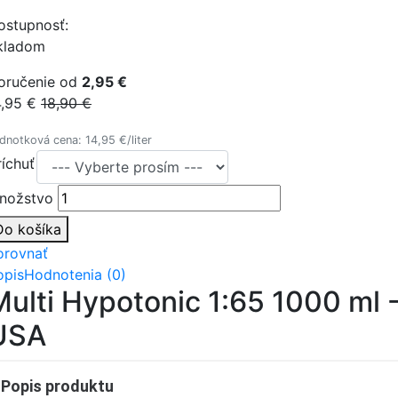
ostupnosť:
kladom
oručenie od
2,95 €
4,95 €
18,90 €
dnotková cena: 14,95 €/liter
ríchuť
nožstvo
Do košíka
orovnať
opis
Hodnotenia (0)
Multi Hypotonic 1:65 1000 ml 
USA
Popis produktu