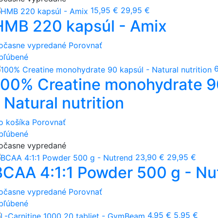
15,95 €
29,95 €
HMB 220 kapsúl - Amix
očasne vypredané
Porovnať
bľúbené
100% Creatine monohydrate 9
 Natural nutrition
o košíka
Porovnať
bľúbené
očasne vypredané
23,90 €
29,95 €
BCAA 4:1:1 Powder 500 g - Nu
očasne vypredané
Porovnať
bľúbené
4,95 €
5,95 €