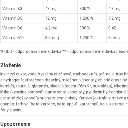
Vitamín B3
48 mg
300 %
4,8 mg
Vitamín B5
72 mg
1 200 %
7,2 mg
Vitamín B6
4,2 mg
300 %
0,42
Vitamín B12
30 mcg
1 200 %
3 mcg
% ODD - odporúčaná denná dávka ** - odporúčaná denná dávka nebol
Zloženie
Invertný cukor, voda, kyselina citrónová, maltodextrín, aróma, citran h
dihydrogenfosforečnan draselný, mliečnan vápenatý, chlorid draselný, 
karnitín, taurín, L-glutamín, sladidlá (acesulfám K*, sukralóza), nikot
látka (kyselina sorbová), pantotenát vápenatý, pyridoxín hydrochlorid
ostatné zložky podľa príchute: lesné plody: farbivo (extrakt z mrkvy a 
ananás: farbivo (beta-karotén, beta-apo-8'-karotenal); kola: karamel. 
fenylalanínu
Upozornenie