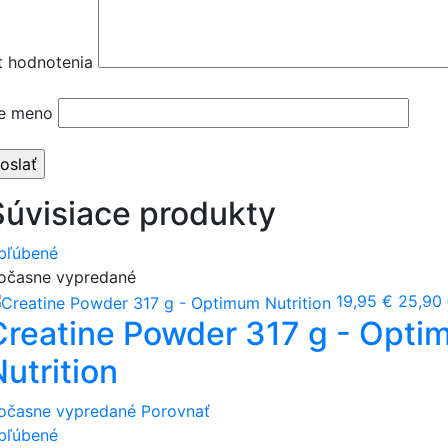
t hodnotenia
e meno
Súvisiace produkty
bľúbené
očasne vypredané
19,95 €
25,90
Creatine Powder 317 g - Opt
utrition
očasne vypredané
Porovnať
bľúbené