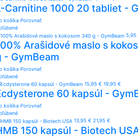
L-Carnitine 1000 20 tabliet 
o košíka
Porovnať
bľúbené
5,95
100% Arašidové maslo s koko
g - GymBeam
o košíka
Porovnať
bľúbené
15,95 €
19,95 €
Ecdysterone 60 kapsúl - Gy
o košíka
Porovnať
bľúbené
13,95 €
21,95 €
HMB 150 kapsúl - Biotech US