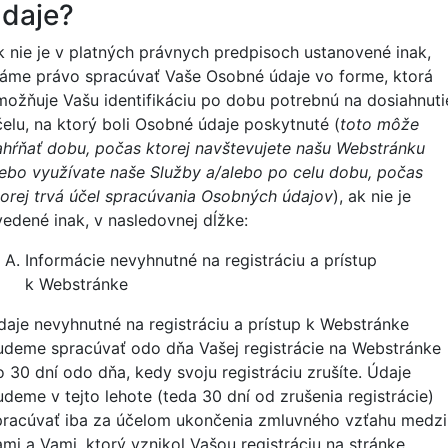
daje?
k nie je v platných právnych predpisoch ustanovené inak,
áme právo spracúvať Vaše Osobné údaje vo forme, ktorá
možňuje Vašu identifikáciu po dobu potrebnú na dosiahnuti
čelu, na ktorý boli Osobné údaje poskytnuté (
toto môže
ahŕňať dobu, počas ktorej navštevujete našu Webstránku
lebo využívate naše Služby a/alebo po celu dobu, počas
torej trvá účel spracúvania Osobných údajov
), ak nie je
vedené inak, v nasledovnej dĺžke:
Informácie nevyhnutné na registráciu a prístup
k Webstránke
daje nevyhnutné na registráciu a prístup k Webstránke
udeme spracúvať odo dňa Vašej registrácie na Webstránke
o
30
dní odo dňa, kedy svoju registráciu zrušíte. Údaje
udeme v tejto lehote (teda
30
dní od zrušenia registrácie)
pracúvať iba za účelom ukončenia zmluvného vzťahu medzi
ami a Vami, ktorý vznikol Vašou registráciu na stránke,