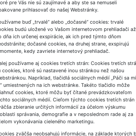
toré pre Vás nie sú zaujímavé a aby ste sa nemuseli
pakovane prihlasovať do našej Webstránky.
oužívame buď „trvalé“ alebo „dočasné“ cookies: trvalé
ookies budú uložené vo Vašom internetovom prehliadači až
o dňa ich určenej exspirácie, ak ich pred týmto dňom
eodstránite; dočasné cookies, na druhej strane, exspirujú
 momente, kedy zavriete internetový prehliadač.
alej používame aj cookies tretích strán: Cookies tretích str
ú cookies, ktoré sú nastavené inou stránkou než našou
ebstránkou. Napríklad, tlačidlá sociálnych médií „Páči sa m
o“ umiestnených na ich webstránke. Takéto tlačidlo môže
tiahnuť cookies, ktoré môžu byť čítané prevádzkovateľom
ýchto sociálnych médií. Cieľom týchto cookies tretích strán 
väčša zbieranie určitých informácií za účelom výskumu
 oblasti správania, demografie a v neposlednom rade aj za
čelom vykonávania cieleného marketingu.
ookies zväčša neobsahujú informácie, na základe ktorých 