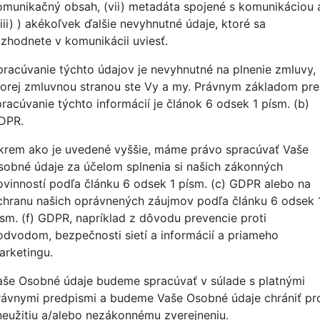
omunikačný obsah, (vii) metadáta spojené s komunikáciou 
iii) ) akékoľvek ďalšie nevyhnutné údaje, ktoré sa
ozhodnete v komunikácii uviesť.
pracúvanie týchto údajov je nevyhnutné na plnenie zmluvy,
torej zmluvnou stranou ste Vy a my. Právnym základom pre
pracúvanie týchto informácií je článok 6 odsek 1 písm. (b)
DPR.
krem ako je uvedené vyššie, máme právo spracúvať Vaše
sobné údaje za účelom splnenia si našich zákonných
ovinností podľa článku 6 odsek 1 písm. (c) GDPR alebo na
chranu našich oprávnených záujmov podľa článku 6 odsek 
ísm. (f) GDPR, napríklad z dôvodu prevencie proti
odvodom, bezpečnosti sietí a informácií a priameho
arketingu.
aše Osobné údaje budeme spracúvať v súlade s platnými
rávnymi predpismi a budeme Vaše Osobné údaje chrániť pro
neužitiu a/alebo nezákonnému zverejneniu.