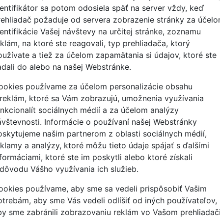
dentifikátor sa potom odosiela späť na server vždy, keď
rehliadač požaduje od servera zobrazenie stránky za účel
dentifikácie Vašej návštevy na určitej stránke, zoznamu
klám, na ktoré ste reagovali, typ prehliadača, ktorý
oužívate a tiež za účelom zapamätania si údajov, ktoré ste
adali do alebo na našej Webstránke.
ookies používame za účelom personalizácie obsahu
 reklám, ktoré sa Vám zobrazujú, umožnenia využívania
unkcionalít sociálnych médií a za účelom analýzy
ávštevnosti. Informácie o používaní našej Webstránky
oskytujeme našim partnerom z oblasti sociálnych médií,
eklamy a analýzy, ktoré môžu tieto údaje spájať s ďalšími
formáciami, ktoré ste im poskytli alebo ktoré získali
 dôvodu Vášho využívania ich služieb.
ookies používame, aby sme sa vedeli prispôsobiť Vašim
otrebám, aby sme Vás vedeli odlíšiť od iných používateľov,
by sme zabránili zobrazovaniu reklám vo Vašom prehliadači