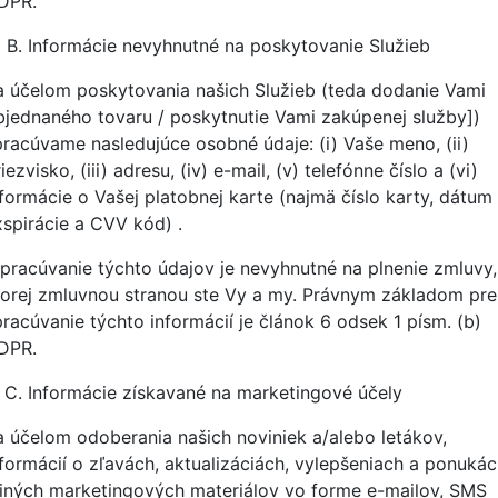
DPR.
Informácie nevyhnutné na poskytovanie Služieb
a účelom poskytovania našich Služieb (teda dodanie Vami
bjednaného tovaru / poskytnutie Vami zakúpenej služby])
pracúvame nasledujúce osobné údaje: (i) Vaše meno, (ii)
iezvisko, (iii) adresu, (iv) e-mail, (v) telefónne číslo a (vi)
nformácie o Vašej platobnej karte (najmä číslo karty, dátum
xspirácie a CVV kód) .
pracúvanie týchto údajov je nevyhnutné na plnenie zmluvy,
torej zmluvnou stranou ste Vy a my. Právnym základom pre
pracúvanie týchto informácií je článok 6 odsek 1 písm. (b)
DPR.
Informácie získavané na marketingové účely
a účelom odoberania našich noviniek a/alebo letákov,
nformácií o zľavách, aktualizáciách, vylepšeniach a ponuká
 iných marketingových materiálov vo forme e-mailov, SMS