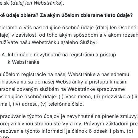
fe.sk (
ďalej len
Webstránka
).
ké údaje zbiera? Za akým účelom zbierame tieto údaje?
bierame o Vás nasledujúce osobné údaje (ďalej len Osobné
daje) v závislosti od toho akým spôsobom a v akom rozsa
yužívate našu Webstránku a/alebo Služby:
Informácie nevyhnutné na registráciu a prístup
k Webstránke
a účelom registrácie na našej Webstránke a následnému
rihlasovaniu sa do našej Webstránky a prístupu k našim
ersonalizovaným službám na Webstránke spracúvame
sledujúce osobné údaje: (i) Vaše meno, (ii) priezvisko a (iii
mail, (iv) adresu, (v) telefónne číslo.
pracúvanie týchto údajov je nevyhnutné na plnenie zmluvy,
torej zmluvnou stranou ste Vy a my. Právnym základom pre
pracúvanie týchto informácií je článok 6 odsek 1 písm. (b)