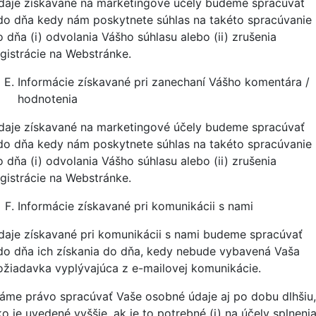
daje získavané na marketingové účely budeme spracúvať
do dňa kedy nám poskytnete súhlas na takéto spracúvanie
o dňa (i) odvolania Vášho súhlasu alebo (ii) zrušenia
egistrácie na Webstránke.
Informácie získavané pri zanechaní Vášho komentára /
hodnotenia
daje získavané na marketingové účely budeme spracúvať
do dňa kedy nám poskytnete súhlas na takéto spracúvanie
o dňa (i) odvolania Vášho súhlasu alebo (ii) zrušenia
egistrácie na Webstránke.
Informácie získavané pri komunikácii s nami
daje získavané pri komunikácii s nami budeme spracúvať
do dňa ich získania do dňa, kedy nebude vybavená Vaša
ožiadavka vyplývajúca z e-mailovej komunikácie.
áme právo spracúvať Vaše osobné údaje aj po dobu dlhšiu,
o je uvedené vyššie, ak je to potrebné (i) na účely splneni