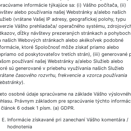
pracúvame informácie týkajúce sa: (i) Vášho počítača, (ii)
ávštev alebo používania našej Webstránky a/alebo našich
lužieb (vrátane Vašej IP adresy, geografickej polohy, typu
 verzie Vášho prehliadača/ operačného systému, zdrojovýc
dkazov, dĺžky návštevy prezeraných stránkach a pohyboch
a našich Webových stránkach alebo akékoľvek podobné
nformácie, ktoré Spoločnosť môže získať priamo alebo
epriamo od poskytovateľov tretích strán), (iii) generované p
ašom používaní našej Webstránky a/alebo Služieb alebo
toré sú generované v priebehu využívania našich Služieb
rátane časového rozvrhu, frekvencie a vzorca používania
ebstránky
).
ieto osobné údaje spracúvame na základe Vášho výslovné
úhlasu. Právnym základom pre spracúvanie týchto informáci
e článok 6 odsek 1 písm. (a) GDPR.
Informácie získavané pri zanechaní Vášho komentára /
hodnotenia