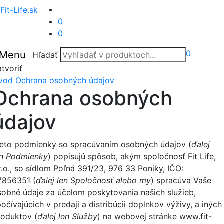
0
0
0
Menu
Hľadať
tvoriť
vod
Ochrana osobných údajov
Ochrana osobných
údajov
ieto podmienky so spracúvaním osobných údajov (
ďalej
en
Podmienky
) popisujú spôsob, akým spoločnosť
Fit Life,
r.o
., so sídlom Poľná 391/23, 976 33 Poniky,
IČO:
7856351
(
ďalej len
Spoločnosť
alebo
my
) spracúva Vaše
sobné údaje za účelom poskytovania našich služieb,
očívajúcich v predaji a distribúcii doplnkov výživy, a iných
roduktov (
ďalej len
Služby
) na webovej stránke www.fit-