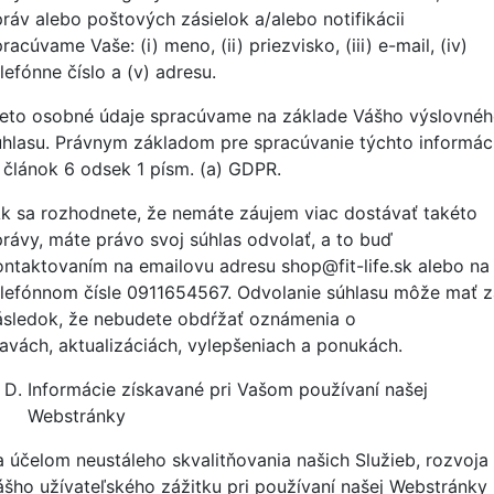
práv alebo poštových zásielok a/alebo notifikácii
racúvame Vaše: (i) meno, (ii) priezvisko, (iii) e-mail, (iv)
lefónne číslo a (v) adresu.
ieto osobné údaje spracúvame na základe Vášho výslovné
úhlasu. Právnym základom pre spracúvanie týchto informáci
e článok 6 odsek 1 písm. (a) GDPR.
k sa rozhodnete, že nemáte záujem viac dostávať takéto
právy, máte právo svoj súhlas odvolať, a to buď
ontaktovaním na emailovu adresu shop@fit-life.sk alebo na
elefónnom čísle 0911654567
.
Odvolanie súhlasu môže mať z
ásledok, že nebudete obdŕžať oznámenia o
ľavách, aktualizáciách, vylepšeniach a ponukách.
Informácie získavané pri Vašom používaní našej
Webstránky
a účelom neustáleho skvalitňovania našich Služieb, rozvoja
ášho užívateľského zážitku pri používaní našej Webstránky