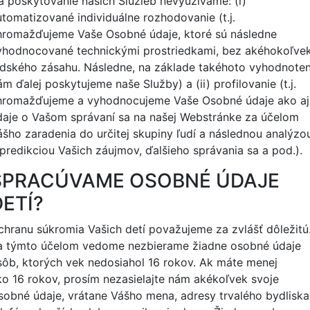
a poskytovanie našich Služieb
nevyužívame: (i)
utomatizované individuálne rozhodovanie (t.j.
hromažďujeme Vaše Osobné údaje, ktoré sú následne
yhodnocované technickými prostriedkami, bez akéhokoľve
udského zásahu. Následne, na základe takéhoto vyhodnoten
m ďalej poskytujeme naše Služby) a (ii) profilovanie (t.j.
hromažďujeme a vyhodnocujeme Vaše Osobné údaje ako aj
daje o Vašom správaní sa na našej Webstránke za účelom
ášho zaradenia do určitej skupiny ľudí a následnou analýzo
 predikciou Vašich záujmov, ďalšieho správania sa a pod.).
SPRACÚVAME OSOBNÉ ÚDAJE
DETÍ?
chranu súkromia Vašich detí považujeme za zvlášť dôležitú
a týmto účelom vedome nezbierame žiadne osobné údaje
sôb, ktorých vek nedosiahol
16
rokov. Ak máte menej
ko
16
rokov, prosím nezasielajte nám akékoľvek svoje
sobné údaje, vrátane Vášho mena, adresy trvalého bydliska