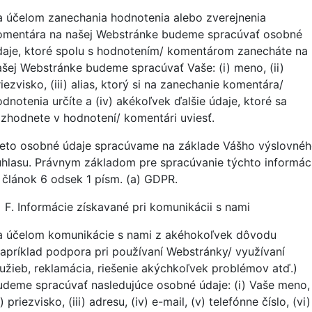
a účelom zanechania hodnotenia alebo zverejnenia
omentára na našej Webstránke budeme spracúvať osobné
daje, ktoré spolu s hodnotením/ komentárom zanecháte na
ašej Webstránke budeme spracúvať Vaše: (i) meno, (ii)
iezvisko, (iii) alias, ktorý si na zanechanie komentára/
dnotenia určíte a (iv) akékoľvek ďalšie údaje, ktoré sa
ozhodnete v hodnotení/ komentári uviesť.
ieto osobné údaje spracúvame na základe Vášho výslovné
úhlasu. Právnym základom pre spracúvanie týchto informáci
e článok 6 odsek 1 písm. (a) GDPR.
Informácie získavané pri komunikácii s nami
a účelom komunikácie s nami z akéhokoľvek dôvodu
napríklad podpora pri používaní Webstránky/ využívaní
lužieb, reklamácia, riešenie akýchkoľvek problémov atď.)
udeme spracúvať nasledujúce osobné údaje: (i) Vaše meno,
i) priezvisko, (iii) adresu, (iv) e-mail, (v) telefónne číslo, (vi)