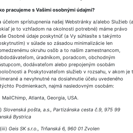
ko pracujeme s Vašimi osobnými údajmi?
a účelom sprístupnenia našej Webstránky a/alebo Služieb (
okiaľ je to vzhľadom na okolnosti potrebné) máme právo
aše Osobné údaje poskytnúť (a Vy súhlasíte s takýmto
oskytnutím) v súlade so zásadou minimalizácie len
bmedzenému okruhu osôb a to našim zamestnancom,
ubdodávateľom, úradníkom, poradcom, obchodným
ástupcom, dodávateľom alebo prepojeným osobám
poločnosti a Poskytovateľom služieb v rozsahu, v akom je 
rimerané a nevyhnutné na dosiahnutie účelu uvedeného
 týchto Podmienkach, najmä nasledovným osobám:
)
MailChimp
, Atlanta, Georgia, USA.
i)
Slovenská pošta, a.s., Partizánska cesta č.9, 975 99
anská Bystrica
(iii)
Geis SK s.r.o., Trňanská 6, 960 01 Zvolen