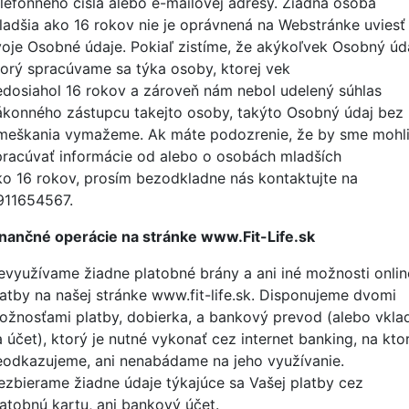
elefónneho čísla alebo e-mailovej adresy. Žiadna osoba
ladšia ako
16
rokov nie je oprávnená na Webstránke uviesť
voje Osobné údaje. Pokiaľ zistíme, že akýkoľvek Osobný úda
torý spracúvame sa týka osoby, ktorej vek
edosiahol
16
rokov a zároveň nám nebol udelený súhlas
ákonného zástupcu takejto osoby, takýto Osobný údaj bez
meškania vymažeme. Ak máte podozrenie, že by sme mohl
pracúvať informácie od alebo o osobách mladších
ko
16
rokov, prosím bezodkladne nás kontaktujte na
911654567.
inančné operácie na stránke www.Fit-Life.sk
evyužívame žiadne platobné brány a ani iné možnosti onlin
latby na našej stránke www.fit-life.sk. Disponujeme dvomi
ožnosťami platby, dobierka, a bankový prevod (alebo vkla
a účet), ktorý je nutné vykonať cez internet banking, na kto
eodkazujeme, ani nenabádame na jeho využívanie.
ezbierame žiadne údaje týkajúce sa Vašej platby cez
latobnú kartu, ani bankový účet.