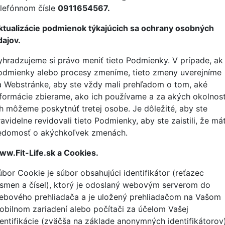
elefónnom čísle
0911654567.
ktualizácie podmienok týkajúcich sa ochrany osobných
dajov.
yhradzujeme si právo meniť tieto Podmienky. V prípade, ak
odmienky alebo procesy zmeníme, tieto zmeny uverejníme
a Webstránke, aby ste vždy mali prehľadom o tom, aké
nformácie zbierame, ako ich používame a za akých okolnost
ch môžeme poskytnúť tretej osobe. Je dôležité, aby ste
avidelne revidovali tieto Podmienky, aby ste zaistili, že má
edomosť o akýchkoľvek zmenách.
ww.Fit-Life.sk a Cookies.
úbor Cookie je súbor obsahujúci identifikátor (reťazec
ísmen a čísel), ktorý je odoslaný webovým serverom do
ebového prehliadača a je uložený prehliadačom na Vašom
obilnom zariadení alebo počítači za účelom Vašej
dentifikácie (zväčša na základe anonymných identifikátorov)