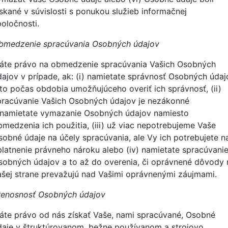
ískané v súvislosti s ponukou služieb informačnej
poločnosti.
bmedzenie spracúvania Osobných údajov
áte právo na obmedzenie spracúvania Vašich Osobných
dajov v prípade, ak: (i) namietate správnosť Osobných údaj
 to počas obdobia umožňujúceho overiť ich správnosť, (ii)
pracúvanie Vašich Osobných údajov je nezákonné
 namietate vymazanie Osobných údajov namiesto
bmedzenia ich použitia, (iii) už viac nepotrebujeme Vaše
sobné údaje na účely spracúvania, ale Vy ich potrebujete n
platnenie právneho nároku alebo (iv) namietate spracúvani
sobných údajov a to až do overenia, či oprávnené dôvody 
ašej strane prevažujú nad Vašimi oprávnenými záujmami.
renosnosť Osobných údajov
áte právo od nás získať Vaše, nami spracúvané, Osobné
daje v štruktúrovanom, bežne používanom a strojovo