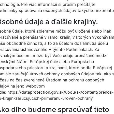
chnológie. Pre viac informácií si prosím prečítajte
odmienky spracúvania osobných údajov takýchto inzerento
sobné údaje a ďalšie krajiny.
sobné údaje, ktoré zbierame môžu byť uložené alebo inak
pracúvané a prenášané v rámci krajín, v ktorých vykonáva
aše obchodné činnosti, a to za účelom dosiahnutia účelu
pracúvania ustanoveného v týchto Podmienkach. Za
ovnakým účelom, môžu byť Vaše údaje prenášané medzi
lenskými štátmi Európskej únie alebo Európskeho
ospodárskeho priestoru a krajinami, ktoré podľa Európskej
omisie zaručujú úroveň ochrany osobných údajov tak, ako 
 času na čas zverejnené Úradom na ochranu osobných
dajov na jeho webovom
dle:
https://dataprotection.gov.sk/uoou/sk/content/prenos-
o-krajin-zarucujucich-primeranu-uroven-ochrany
ko dlho budeme spracúvať tieto