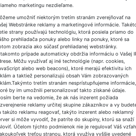
riameho marketingu
nezdieľame
.
ôžeme umožniť niektorým tretím stranám zverejňovať na
ašej Webstránke reklamy a marketingové informácie. Takét
retie strany používajú technológiu, ktorá posiela priamo do
ášho prehliadača ponuky alebo linky na ponuky, ktoré sa
otom zobrazia ako súčasť prehliadanej webstránky.
 takomto prípade automaticky obdržia informáciu o Vašej I
drese. Môžu využívať aj iné technológie (napr. cookies,
avaScript alebo web beacons), ktoré merajú efektivitu ich
eklám a taktiež personalizujú obsah Vám zobrazovaných
eklám.Takýmto tretím stranám
nesprístupňujeme
informácie,
toré by im
umožnili personalizovať takto
získané údaje.
rosím berte na vedomie, že ak nás inzerent požiada
 zverejnenie reklamy určitej skupine zákazníkov a vy budet
a takúto reklamu reagovať, takýto inzerent alebo reklamný
rver si môže vyvodiť, že patríte do skupiny, ktorú sa snaží
sloviť. Účelom týchto podmienok nie je regulovať Váš vzťah
 akoukoľvek treťou stranou, ktorá využíva vyššie uvedené