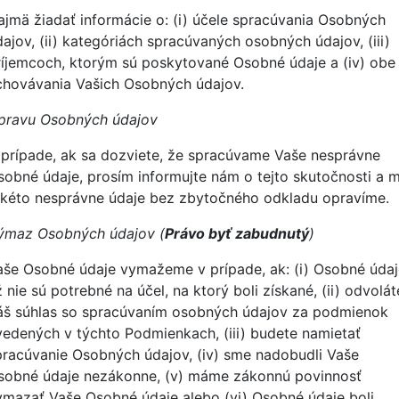
ajmä žiadať informácie o: (i) účele spracúvania Osobných
dajov, (ii) kategóriách spracúvaných osobných údajov, (iii)
ríjemcoch, ktorým sú poskytované Osobné údaje a (iv) obe
chovávania Vašich Osobných údajov.
pravu Osobných údajov
 prípade, ak sa dozviete, že spracúvame Vaše nesprávne
sobné údaje, prosím informujte nám o tejto skutočnosti a 
akéto nesprávne údaje bez zbytočného odkladu opravíme.
ýmaz Osobných údajov (
Právo byť zabudnutý
)
aše Osobné údaje vymažeme v prípade, ak: (i) Osobné údaj
 nie sú potrebné na účel, na ktorý boli získané, (ii) odvolát
áš súhlas so spracúvaním osobných údajov za podmienok
vedených v týchto Podmienkach, (iii) budete namietať
pracúvanie Osobných údajov, (iv) sme nadobudli Vaše
sobné údaje nezákonne, (v) máme zákonnú povinnosť
ymazať Vaše Osobné údaje alebo (vi) Osobné údaje boli