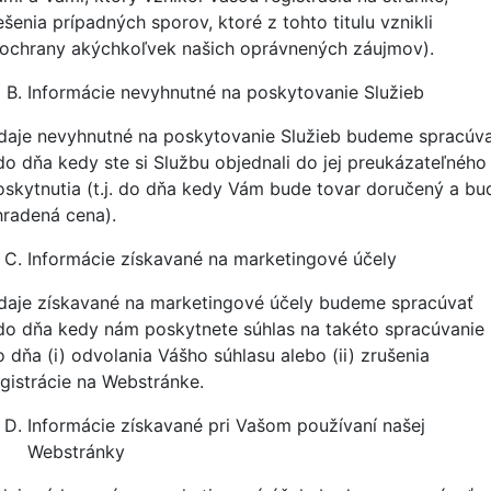
ešenia prípadných sporov, ktoré z tohto titulu vznikli
 ochrany akýchkoľvek našich oprávnených záujmov).
Informácie nevyhnutné na poskytovanie Služieb
daje nevyhnutné na poskytovanie Služieb budeme spracúv
do dňa kedy ste si Službu objednali do jej preukázateľného
oskytnutia (t.j. do dňa kedy Vám bude
tovar doručený
a bu
hradená cena).
Informácie získavané na marketingové účely
daje získavané na marketingové účely budeme spracúvať
do dňa kedy nám poskytnete súhlas na takéto spracúvanie
o dňa (i) odvolania Vášho súhlasu alebo (ii) zrušenia
egistrácie na Webstránke.
Informácie získavané pri Vašom používaní našej
Webstránky