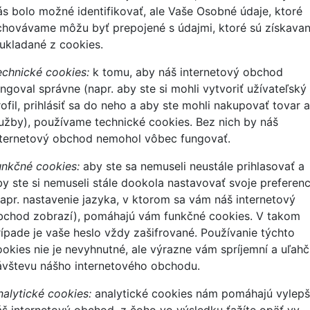
ás bolo možné identifikovať, ale Vaše Osobné údaje, ktoré
chovávame môžu byť prepojené s údajmi, ktoré sú získava
 ukladané z cookies.
echnické cookies:
k tomu, aby náš internetový obchod
ungoval správne (napr. aby ste si mohli vytvoriť užívateľský
ofil, prihlásiť sa do neho a aby ste mohli nakupovať tovar a
lužby), používame technické cookies. Bez nich by náš
nternetový obchod nemohol vôbec fungovať.
unkčné cookies:
aby ste sa nemuseli neustále prihlasovať a
by ste si nemuseli stále dookola nastavovať svoje preferenc
napr. nastavenie jazyka, v ktorom sa vám náš internetový
bchod zobrazí), pomáhajú vám funkčné cookies. V takom
rípade je vaše heslo vždy zašifrované. Používanie týchto
ookies nie je nevyhnutné, ale výrazne vám spríjemní a uľahč
ávštevu nášho internetového obchodu.
nalytické cookies:
analytické cookies nám pomáhajú vylepš
áš internetový obchod, z čoho vo výsledku ťažíte opäť vy.