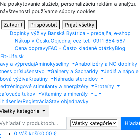
Na poskytovanie služieb, personalizáciu reklám a analýzu
návštevnosti používame súbory cookies.
Zatvoriť
Prispôsobiť
Prijať všetky
Doplnky výživy Banská Bystrica - predajňa, e-shop
Nákup v Česku
Objednaj cez tel.: 0911 654 567
Cena dopravy
FAQ - Často kladené otázky
Blog
ľavy a výpredaj
Aminokyseliny
Anabolizéry a NO doplnky
itness príslušenstvo
Gainery a Sacharidy
Jedlá a nápoje
ĺbová výživa
Kreatíny
Náhrada steroidov
redtréningové stimulanty a energizéry
Proteíny
paľovače tukov
Vitamíny a minerály
...
ihlásenie/Registrácia
Stav objednávky
Všetky kategórie
ľadať
Hľada
0
Váš košík
0,00 €
0