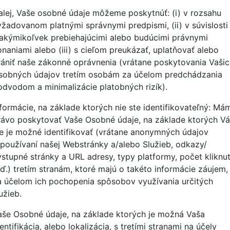
alej, Vaše osobné údaje môžeme poskytnúť: (i) v rozsahu
yžadovanom platnými správnymi predpismi, (ii) v súvislosti
 akýmikoľvek prebiehajúcimi alebo budúcimi právnymi
onaniami alebo (iii) s cieľom preukázať, uplatňovať alebo
rániť naše zákonné oprávnenia (vrátane poskytovania Vaši
sobných údajov tretím osobám za účelom predchádzania
odvodom a minimalizácie platobných rizík).
nformácie, na základe ktorých nie ste identifikovateľný: Má
rávo poskytovať Vaše Osobné údaje, na základe ktorých Vá
ie je možné identifikovať (vrátane anonymných údajov
 používaní našej Webstránky a/alebo Služieb, odkazy/
ýstupné stránky a URL adresy, typy platformy, počet kliknut
tď.) tretím stranám, ktoré majú o takéto informácie záujem,
a účelom ich pochopenia spôsobov využívania určitých
užieb.
aše Osobné údaje, na základe ktorých je možná Vaša
entifikácia, alebo lokalizácia, s tretími stranami na účely