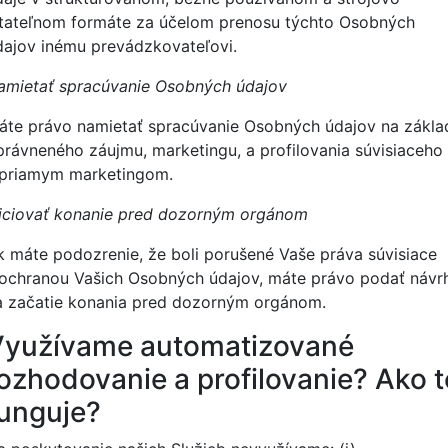
itateľnom formáte za účelom prenosu týchto Osobných
dajov inému prevádzkovateľovi.
amietať spracúvanie Osobných údajov
áte právo namietať spracúvanie Osobných údajov na zákla
právneného záujmu, marketingu, a profilovania súvisiaceho
 priamym marketingom.
niciovať konanie pred dozorným orgánom
k máte podozrenie, že boli porušené Vaše práva súvisiace
 ochranou Vašich Osobných údajov, máte právo podať návr
a začatie konania pred dozorným orgánom.
Využívame automatizované
ozhodovanie a profilovanie? Ako t
unguje?