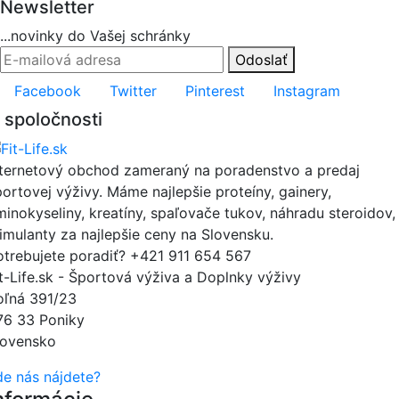
Newsletter
...novinky do Vašej schránky
Odoslať
Facebook
Twitter
Pinterest
Instagram
 spoločnosti
nternetový obchod zameraný na poradenstvo a predaj
portovej výživy. Máme najlepšie proteíny, gainery,
minokyseliny, kreatíny, spaľovače tukov, náhradu steroidov,
timulanty za najlepšie ceny na Slovensku.
otrebujete poradiť?
+421 911 654 567
it-Life.sk - Športová výživa a Doplnky výživy
oľná 391/23
76 33 Poniky
lovensko
de nás nájdete?