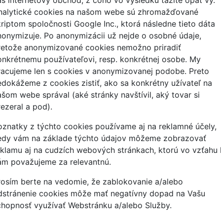
nalytické cookies na našom webe sú zhromažďované
kriptom spoločnosti Google Inc., ktorá následne tieto dáta
nonymizuje. Po anonymizácii už nejde o osobné údaje,
retože anonymizované cookies nemožno priradiť
onkrétnemu používateľovi, resp. konkrétnej osobe. My
racujeme len s cookies v anonymizovanej podobe. Preto
edokážeme z cookies zistiť, ako sa konkrétny užívateľ na
ašom webe správal (aké stránky navštívil, aký tovar si
rezeral a pod).
oznatky z týchto cookies používame aj na reklamné účely,
edy vám na základe týchto údajov môžeme zobrazovať
eklamu aj na cudzích webových stránkach, ktorú vo vzťahu 
ám považujeme za relevantnú.
rosím berte na vedomie, že zablokovanie a/alebo
dstránenie cookies môže mať negatívny dopad na Vašu
chopnosť využívať Webstránku a/alebo Služby.