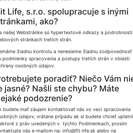
it Life, s.r.o. spolupracuje s inými
tránkami, ako?
a našej Webstránke sú hypertextové odkazy a podrobnosti
ebových stránkach tretích strán.
emáme žiadnu kontrolu a nenesieme žiadnu zodpovednosť
a podmienky spracovania a postupy tretích strán v oblasti
chrany osobných údajov.
otrebujete poradiť? Niečo Vám ni
e jasné? Našli ste chybu? Máte
ejaké podozrenie?
k budete mať záujem kontaktovať nás vo veci spracúvania
sobných údajov, vrátane prípadu ak si budete chcieť uplatni
iektoré z práv uvedených v týchto Podmienkach, prosím
ontaktujte nás e-mailom na:
info@fit-life.sk
alebo na