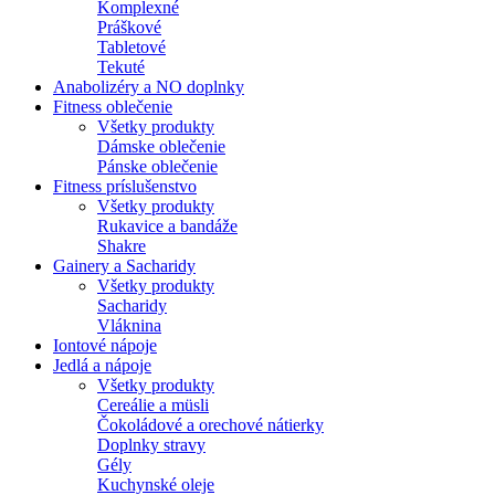
Komplexné
Práškové
Tabletové
Tekuté
Anabolizéry a NO doplnky
Fitness oblečenie
Všetky produkty
Dámske oblečenie
Pánske oblečenie
Fitness príslušenstvo
Všetky produkty
Rukavice a bandáže
Shakre
Gainery a Sacharidy
Všetky produkty
Sacharidy
Vláknina
Iontové nápoje
Jedlá a nápoje
Všetky produkty
Cereálie a müsli
Čokoládové a orechové nátierky
Doplnky stravy
Gély
Kuchynské oleje