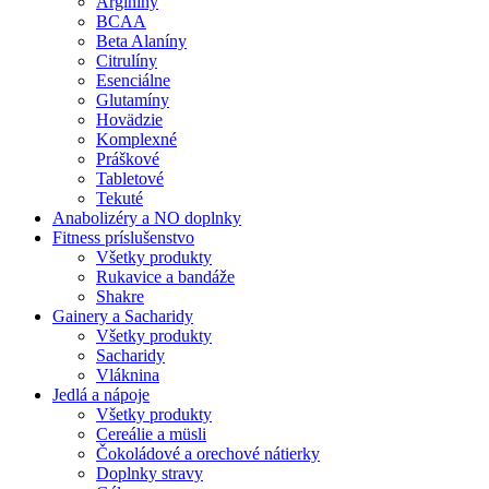
Arginíny
BCAA
Beta Alaníny
Citrulíny
Esenciálne
Glutamíny
Hovädzie
Komplexné
Práškové
Tabletové
Tekuté
Anabolizéry a NO doplnky
Fitness príslušenstvo
Všetky produkty
Rukavice a bandáže
Shakre
Gainery a Sacharidy
Všetky produkty
Sacharidy
Vláknina
Jedlá a nápoje
Všetky produkty
Cereálie a müsli
Čokoládové a orechové nátierky
Doplnky stravy