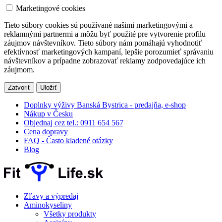
Marketingové cookies
Tieto súbory cookies sú používané našimi marketingovými a
reklamnými partnermi a môžu byť použité pre vytvorenie profilu
záujmov návštevníkov. Tieto súbory nám pomáhajú vyhodnotiť
efektívnosť marketingových kampaní, lepšie porozumieť správaniu
návštevníkov a prípadne zobrazovať reklamy zodpovedajúce ich
záujmom.
Zatvoriť
Uložiť
Doplnky výživy Banská Bystrica - predajňa, e-shop
Nákup v Česku
Objednaj cez tel.: 0911 654 567
Cena dopravy
FAQ - Často kladené otázky
Blog
Zľavy a výpredaj
Aminokyseliny
Všetky produkty