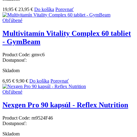
19,95 €
23,95 €
Do košíka
Porovnať
Obľúbené
Multivitamín Vitality Complex 60 tabliet
- GymBeam
Product Code:
gmvc6
Dostupnosť:
Skladom
6,95 €
9,90 €
Do košíka
Porovnať
Obľúbené
Nexgen Pro 90 kapsúl - Reflex Nutrition
Product Code:
rn9524F46
Dostupnosť:
Skladom