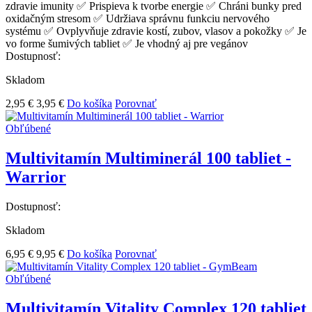
zdravie imunity ✅ Prispieva k tvorbe energie ✅ Chráni bunky pred
oxidačným stresom ✅ Udržiava správnu funkciu nervového
systému ✅ Ovplyvňuje zdravie kostí, zubov, vlasov a pokožky ✅ Je
vo forme šumivých tabliet ✅ Je vhodný aj pre vegánov
Dostupnosť:
Skladom
2,95 €
3,95 €
Do košíka
Porovnať
Obľúbené
Multivitamín Multiminerál 100 tabliet -
Warrior
Dostupnosť:
Skladom
6,95 €
9,95 €
Do košíka
Porovnať
Obľúbené
Multivitamín Vitality Complex 120 tabliet