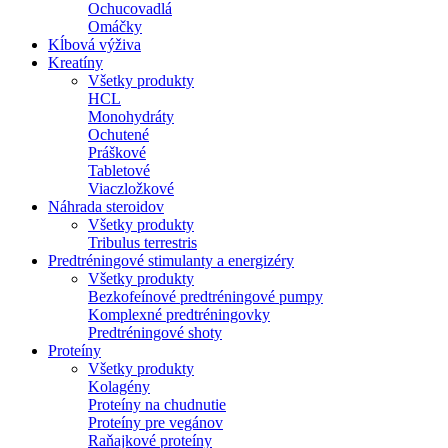
Ochucovadlá
Omáčky
Kĺbová výživa
Kreatíny
Všetky produkty
HCL
Monohydráty
Ochutené
Práškové
Tabletové
Viaczložkové
Náhrada steroidov
Všetky produkty
Tribulus terrestris
Predtréningové stimulanty a energizéry
Všetky produkty
Bezkofeínové predtréningové pumpy
Komplexné predtréningovky
Predtréningové shoty
Proteíny
Všetky produkty
Kolagény
Proteíny na chudnutie
Proteíny pre vegánov
Raňajkové proteíny