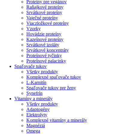
Proteíny pre vegánov
Raňajkové proteíny
Srvátkové proteíny
Vaječné proteíny
Viaczložkové proteíny
Vzorky
Hovädzie proteíny
Kazeínové proteíny
Srvátkové izoláty
Srvátkové koncentráty
Proteínové tyčinky
Proteínové palacinky
Spaľovače tukov
Všetky produkty
Komplexné spaľovače tukov
L-Karnitín
Spaľovače tukov pre ženy
Synefrín
Vitamíny a minerály
Všetky produkty
Adaptogény
Elektrolyty
Komplexné vitamíny a minerály
Magnéziá
Omega