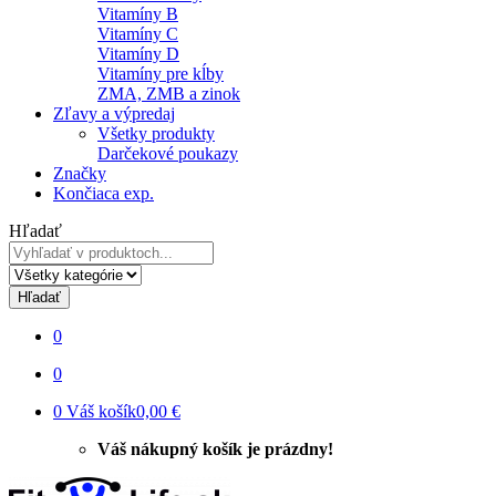
Vitamíny B
Vitamíny C
Vitamíny D
Vitamíny pre kĺby
ZMA, ZMB a zinok
Zľavy a výpredaj
Všetky produkty
Darčekové poukazy
Značky
Končiaca exp.
Hľadať
Hľadať
0
0
0
Váš košík
0,00 €
Váš nákupný košík je prázdny!