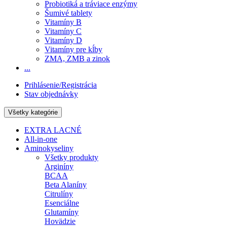
Probiotiká a tráviace enzýmy
Šumivé tablety
Vitamíny B
Vitamíny C
Vitamíny D
Vitamíny pre kĺby
ZMA, ZMB a zinok
...
Prihlásenie/Registrácia
Stav objednávky
Všetky kategórie
EXTRA LACNÉ
All-in-one
Aminokyseliny
Všetky produkty
Arginíny
BCAA
Beta Alaníny
Citrulíny
Esenciálne
Glutamíny
Hovädzie