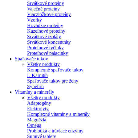
Srvátkové proteíny
Vaječné proteíny
Viaczložkové proteíny
Vzorky
Hovädzie proteíny
Kazeínové proteíny
Srvátkové izoláty
Srvátkové koncentráty
Proteínové tyčinky
Proteínové palacinky
Spaľovače tukov
Všetky produkty
Komplexné spaľovače tukov
L-Karnitín
Spaľovače tukov pre ženy
Synefrín
Vitamíny a minerály
Všetky produkty
Adaptogény
Elektrolyty
Komplexné vitamíny a minerály
Magnéziá
Omega
Probiotiká a tráviace enzýmy
Šumivé tablety