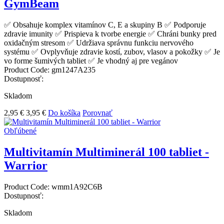
GymBeam
✅ Obsahuje komplex vitamínov C, E a skupiny B ✅ Podporuje
zdravie imunity ✅ Prispieva k tvorbe energie ✅ Chráni bunky pred
oxidačným stresom ✅ Udržiava správnu funkciu nervového
systému ✅ Ovplyvňuje zdravie kostí, zubov, vlasov a pokožky ✅ Je
vo forme šumivých tabliet ✅ Je vhodný aj pre vegánov
Product Code:
gm1247A235
Dostupnosť:
Skladom
2,95 €
3,95 €
Do košíka
Porovnať
Obľúbené
Multivitamín Multiminerál 100 tabliet -
Warrior
Product Code:
wmm1A92C6B
Dostupnosť:
Skladom