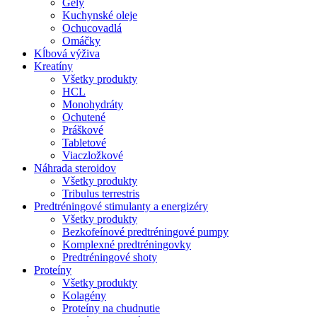
Gély
Kuchynské oleje
Ochucovadlá
Omáčky
Kĺbová výživa
Kreatíny
Všetky produkty
HCL
Monohydráty
Ochutené
Práškové
Tabletové
Viaczložkové
Náhrada steroidov
Všetky produkty
Tribulus terrestris
Predtréningové stimulanty a energizéry
Všetky produkty
Bezkofeínové predtréningové pumpy
Komplexné predtréningovky
Predtréningové shoty
Proteíny
Všetky produkty
Kolagény
Proteíny na chudnutie