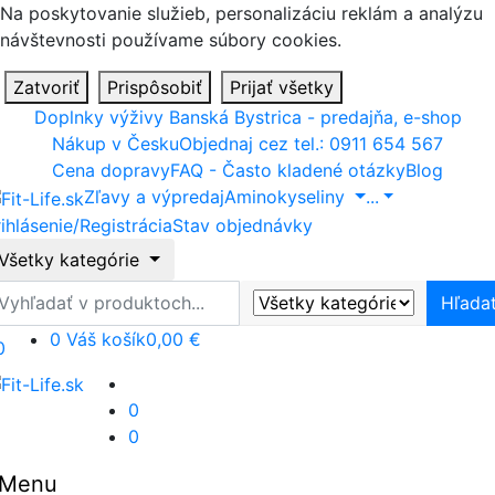
Na poskytovanie služieb, personalizáciu reklám a analýzu
návštevnosti používame súbory cookies.
Zatvoriť
Prispôsobiť
Prijať všetky
Doplnky výživy Banská Bystrica - predajňa, e-shop
Nákup v Česku
Objednaj cez tel.: 0911 654 567
Cena dopravy
FAQ - Často kladené otázky
Blog
Zľavy a výpredaj
Aminokyseliny
...
ihlásenie/Registrácia
Stav objednávky
Všetky kategórie
ľadať
Hľada
0
Váš košík
0,00 €
0
0
0
Menu