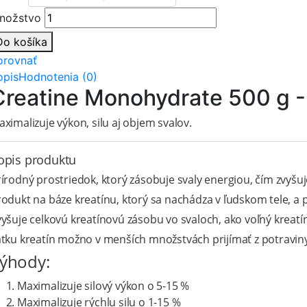
nožstvo
Do košíka
orovnať
opis
Hodnotenia (0)
Creatine Monohydrate 500 g
ximalizuje výkon, silu aj objem svalov.
opis produktu
írodný prostriedok, ktorý zásobuje svaly energiou, čím zvyšu
odukt na báze kreatínu, ktorý sa nachádza v ľudskom tele, a 
yšuje celkovú kreatínovú zásobu vo svaloch, ako voľný kreatín
tku kreatín možno v menších množstvách prijímať z potraviny,
ýhody:
Maximalizuje silový výkon o 5-15 %
Maximalizuje rýchlu silu o 1-15 %