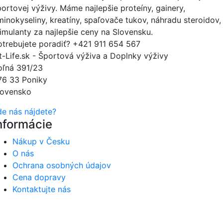
portovej výživy. Máme najlepšie proteíny, gainery,
minokyseliny, kreatíny, spaľovače tukov, náhradu steroidov,
timulanty za najlepšie ceny na Slovensku.
otrebujete poradiť?
+421 911 654 567
it-Life.sk - Športová výživa a Doplnky výživy
oľná 391/23
76 33 Poniky
lovensko
de nás nájdete?
nformácie
Nákup v Česku
O nás
Ochrana osobných údajov
Cena dopravy
Kontaktujte nás