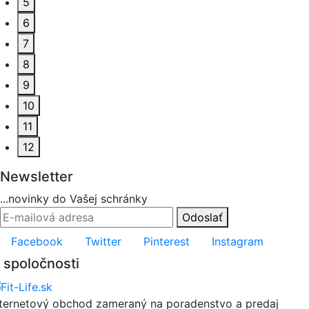
5
6
7
8
9
10
11
12
Newsletter
...novinky do Vašej schránky
Odoslať
Facebook
Twitter
Pinterest
Instagram
 spoločnosti
nternetový obchod zameraný na poradenstvo a predaj