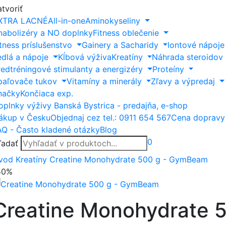
tvoriť
XTRA LACNÉ
All-in-one
Aminokyseliny
nabolizéry a NO doplnky
Fitness oblečenie
itness príslušenstvo
Gainery a Sacharidy
Iontové nápoje
edlá a nápoje
Kĺbová výživa
Kreatíny
Náhrada steroidov
redtréningové stimulanty a energizéry
Proteíny
paľovače tukov
Vitamíny a minerály
Zľavy a výpredaj
načky
Končiaca exp.
oplnky výživy Banská Bystrica - predajňa, e-shop
ákup v Česku
Objednaj cez tel.: 0911 654 567
Cena dopravy
AQ - Často kladené otázky
Blog
0
ľadať
vod
Kreatíny
Creatine Monohydrate 500 g - GymBeam
50%
Creatine Monohydrate 