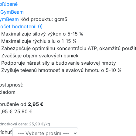
bľúbené
ymBeam
Kód produktu:
gcm5
počet hodnotení: 0)
 Maximalizuje silový výkon o 5-15 %
 Maximalizuje rýchlu silu o 1-15 %
 Zabezpečuje optimálnu koncentráciu ATP, okamžitú použit
 Zväčšuje objem svalových buniek
 Podporuje nárast sily a budovanie svalovej hmoty
 Zvyšuje telesnú hmotnosť a svalovú hmotu o 5-10 %
ostupnosť:
kladom
oručenie od
2,95 €
2,95 €
25,90 €
dnotková cena: 25,90 €/kg
ríchuť