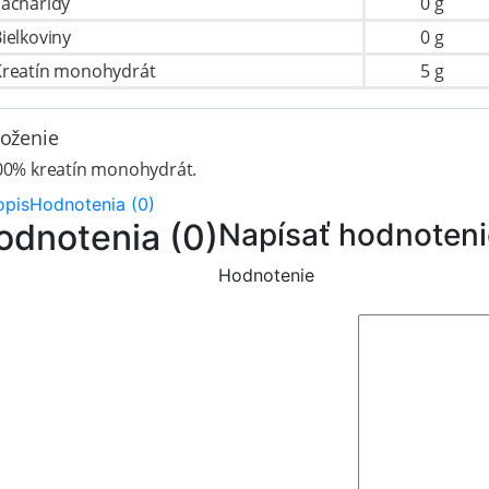
Sacharidy
0 g
ielkoviny
0 g
Kreatín monohydrát
5 g
loženie
00% kreatín monohydrát.
opis
Hodnotenia (0)
odnotenia (0)
Napísať hodnoteni
Hodnotenie