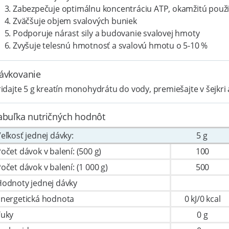
Zabezpečuje optimálnu koncentráciu ATP, okamžitú použit
Zväčšuje objem svalových buniek
Podporuje nárast sily a budovanie svalovej hmoty
Zvyšuje telesnú hmotnosť a svalovú hmotu o 5-10 %
ávkovanie
idajte 5 g kreatín monohydrátu do vody, premiešajte v šejkr
abuľka nutričných hodnôt
eľkosť jednej dávky:
5 g
očet dávok v balení: (500 g)
100
očet dávok v balení: (1 000 g)
500
odnoty jednej dávky
Energetická hodnota
0 kJ/0 kcal
Tuky
0 g