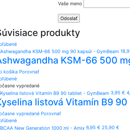
Vaše meno
Súvisiace produkty
bľúbené
18,9
Ashwagandha KSM-66 500 mg
o košíka
Porovnať
bľúbené
očasne vypredané
3,95 €
4
Kyselina listová Vitamín B9 9
očasne vypredané
Porovnať
bľúbené
6,95 €
25,90 €