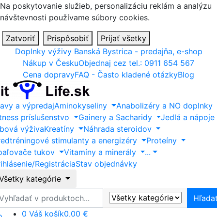
Na poskytovanie služieb, personalizáciu reklám a analýzu
návštevnosti používame súbory cookies.
Zatvoriť
Prispôsobiť
Prijať všetky
Doplnky výživy Banská Bystrica - predajňa, e-shop
Nákup v Česku
Objednaj cez tel.: 0911 654 567
Cena dopravy
FAQ - Často kladené otázky
Blog
ľavy a výpredaj
Aminokyseliny
Anabolizéry a NO doplnky
itness príslušenstvo
Gainery a Sacharidy
Jedlá a nápoje
ĺbová výživa
Kreatíny
Náhrada steroidov
redtréningové stimulanty a energizéry
Proteíny
paľovače tukov
Vitamíny a minerály
...
ihlásenie/Registrácia
Stav objednávky
Všetky kategórie
ľadať
Hľada
0
Váš košík
0,00 €