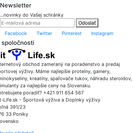
Newsletter
...novinky do Vašej schránky
Odoslať
Facebook
Twitter
Pinterest
Instagram
 spoločnosti
nternetový obchod zameraný na poradenstvo a predaj
portovej výživy. Máme najlepšie proteíny, gainery,
minokyseliny, kreatíny, spaľovače tukov, náhradu steroidov,
timulanty za najlepšie ceny na Slovensku.
otrebujete poradiť?
+421 911 654 567
it-Life.sk - Športová výživa a Doplnky výživy
oľná 391/23
76 33 Poniky
lovensko
de nás nájdete?