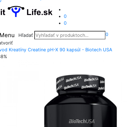
0
0
0
0
Menu
Hľadať
tvoriť
vod
Kreatíny
Creatine pH-X 90 kapsúl - Biotech USA
38%