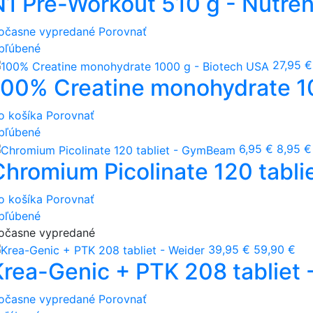
N1 Pre-Workout 510 g - Nutre
očasne vypredané
Porovnať
bľúbené
27,95 €
100% Creatine monohydrate 1
o košíka
Porovnať
bľúbené
6,95 €
8,95 €
Chromium Picolinate 120 tabl
o košíka
Porovnať
bľúbené
očasne vypredané
39,95 €
59,90 €
Krea-Genic + PTK 208 tabliet 
očasne vypredané
Porovnať