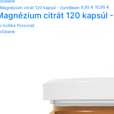
bľúbené
9,95 €
10,95 €
Magnézium citrát 120 kapsúl
o košíka
Porovnať
bľúbené