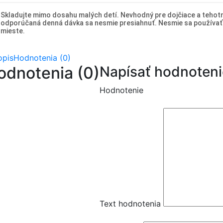
Skladujte mimo dosahu malých detí. Nevhodný pre dojčiace a tehotné
odporúčaná denná dávka sa nesmie presiahnuť. Nesmie sa používať
mieste.
opis
Hodnotenia (0)
odnotenia (0)
Napísať hodnoteni
Hodnotenie
Text hodnotenia