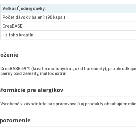
Veľkosť jednej dávky:
Počet dávok v balení: (90 kaps.)
CreaBASE
- z toho kreatín
loženie
CreaBASE 69 % (kreatín monohydrát, oxid horečnatý), protihrudkujúca 
čierny oxid železitý, maltodextrín.
nformácie pre alergikov
Vyrobené v závode kde sa spracovávajú aj produkty obsahujúce mlieko, 
pozornenie