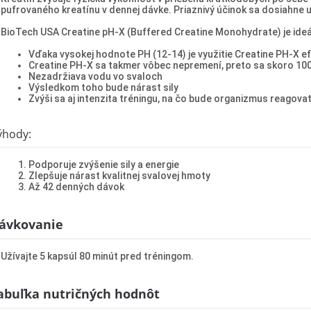
pufrovaného kreatínu v dennej dávke. Priaznivý účinok sa dosiahne u
BioTech USA Creatine pH-X (Buffered Creatine Monohydrate) je ide
Vďaka vysokej hodnote PH (12-14) je využitie Creatine PH-X e
Creatine PH-X sa takmer vôbec nepremení, preto sa skoro 100 
Nezadržiava vodu vo svaloch
Výsledkom toho bude nárast sily
Zvýši sa aj intenzita tréningu, na čo bude organizmus reagov
ýhody:
Podporuje zvýšenie sily a energie
Zlepšuje nárast kvalitnej svalovej hmoty
Až 42 denných dávok
ávkovanie
Užívajte 5 kapsúl 80 minút pred tréningom.
abuľka nutričných hodnôt