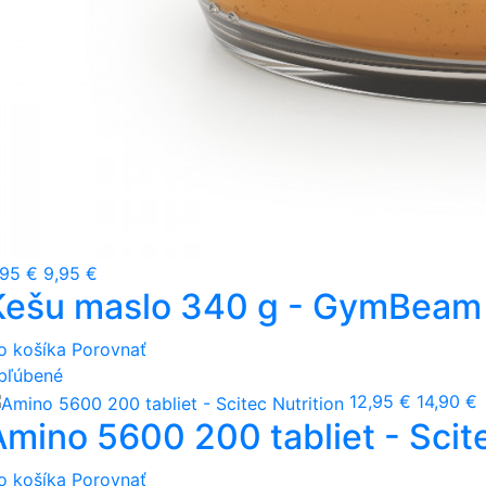
,95 €
9,95 €
Kešu maslo 340 g - GymBeam
o košíka
Porovnať
bľúbené
12,95 €
14,90 €
Amino 5600 200 tabliet - Scite
o košíka
Porovnať