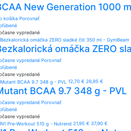
BCAA New Generation 1000 ml
o košíka
Porovnať
bľúbené
očasne vypredané
Bezkalorická omáčka ZERO sla
očasne vypredané
Porovnať
bľúbené
očasne vypredané
12,70 €
26,95 €
Mutant BCAA 9.7 348 g - PVL
očasne vypredané
Porovnať
bľúbené
očasne vypredané
21,95 €
37,90 €