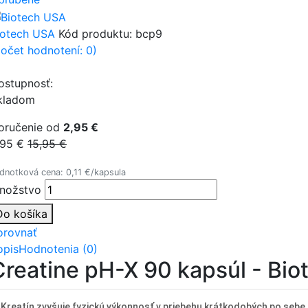
iotech USA
Kód produktu:
bcp9
počet hodnotení: 0)
ostupnosť:
kladom
oručenie od
2,95 €
,95 €
15,95 €
dnotková cena: 0,11 €/kapsula
nožstvo
Do košíka
orovnať
opis
Hodnotenia (0)
Creatine pH-X 90 kapsúl - Bi
Kreatín zvyšuje fyzickú výkonnosť v priebehu krátkodobých po sebe 