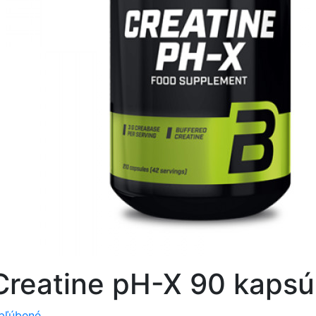
Creatine pH-X 90 kapsú
bľúbené