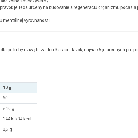
í ako voľné aminokyseliny
rípravok je teda určený na budovanie a regeneráciu organizmu počas 
iu mentálnej vyrovnanosti
Podľa potreby užívajte za deň 3 a viac dávok, najviac 6 je určených pr
10 g
60
v 10 g
144 kJ/34 kcal
0,3 g