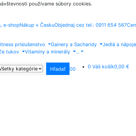
 návštevnosti používame súbory cookies.
a, e-shop
Nákup v Česku
Objednaj cez tel.: 0911 654 567
Cen
itness príslušenstvo
Gainery a Sacharidy
Jedlá a nápoj
če tukov
Vitamíny a minerály
...
0
Váš košík
0,00 €
Hľadať
0
0