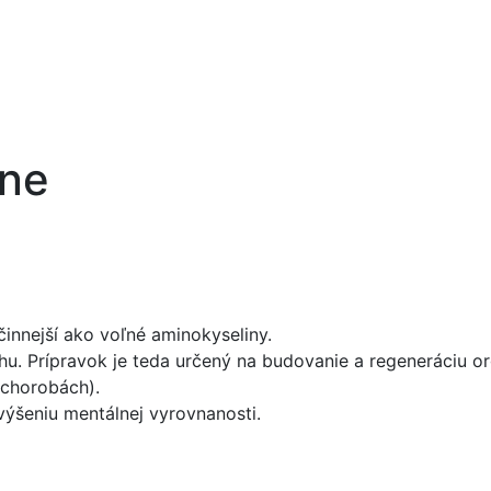
one
činnejší ako voľné aminokyseliny.
rhu. Prípravok je teda určený na budovanie a regeneráciu
 chorobách).
výšeniu mentálnej vyrovnanosti.