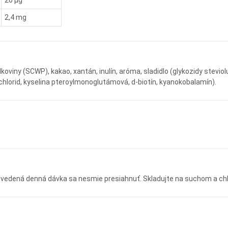
20 µg
2,4 mg
lkoviny (SCWP), kakao, xantán, inulín, aróma, sladidlo (glykozidy stevi
ochlorid, kyselina pteroylmonoglutámová, d-biotín, kyanokobalamín).
 Uvedená denná dávka sa nesmie presiahnuť. Skladujte na suchom a 