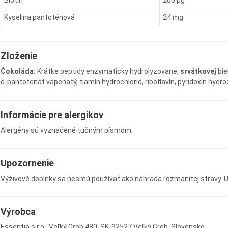
Biotín
200 µg
Kyselina pantoténová
24 mg
Zloženie
Čokoláda:
Krátke peptidy enzymaticky hydrolyzovanej
srvátkovej
bie
d-pantotenát vápenatý, tiamín hydrochlorid, riboflavín, pyridoxín hydr
Informácie pre alergikov
Alergény sú vyznačené tučným písmom.
Upozornenie
Výživové doplnky sa nesmú používať ako náhrada rozmanitej stravy.
Výrobca
Essentia s.r.o., Veľký Grob 480, SK-92527 Veľký Grob, Slovensko.