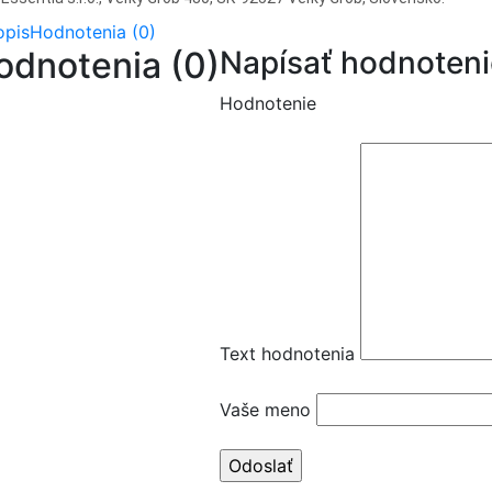
opis
Hodnotenia (0)
odnotenia (0)
Napísať hodnoteni
Hodnotenie
Text hodnotenia
Vaše meno