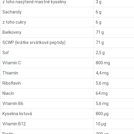
z toho nasýtené mastné kyseliny
3 g
Sacharidy
6 g
z toho cukry
6 g
Bielkoviny
71 g
SCWP (krátke srvátkové peptidy)
71 g
Soľ
2,5 g
Vitamín C
800 mg
Thiamín
4,4 mg
Riboflavín
5,6 mg
Niacín
64 mg
Vitamín B6
5,6 mg
Kyselina listová
800 µg
Vitamín B12
10 µg