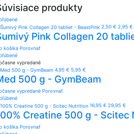
Súvisiace produkty
bľúbené
2,50 €
2,95 €
Šumivý Pink Collagen 20 tabli
o košíka
Porovnať
bľúbené
očasne vypredané
4,95 €
5,95 €
Med 500 g - GymBeam
očasne vypredané
Porovnať
bľúbené
16,95 €
29,95 €
100% Creatine 500 g - Scitec 
o košíka
Porovnať