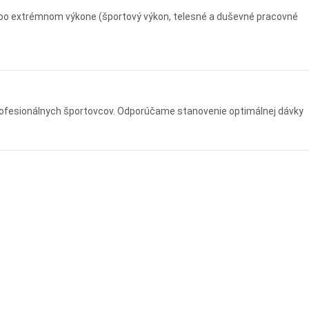
a po extrémnom výkone (športový výkon, telesné a duševné pracovné
e profesionálnych športovcov. Odporúčame stanovenie optimálnej dávky