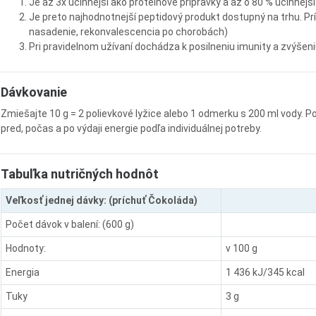
Je až 3x účinnejší ako proteínové prípravky a až o 80 % účinnejš
Je preto najhodnotnejší peptidový produkt dostupný na trhu. P
nasadenie, rekonvalescencia po chorobách)
Pri pravidelnom užívaní dochádza k posilneniu imunity a zvýšen
Dávkovanie
Zmiešajte 10 g = 2 polievkové lyžice alebo 1 odmerku s 200 ml vody. 
pred, počas a po výdaji energie podľa individuálnej potreby.
Tabuľka nutričných hodnôt
Veľkosť jednej dávky: (príchuť Čokoláda)
Počet dávok v balení: (600 g)
Hodnoty:
v 100 g
Energia
1 436 kJ/345 kcal
Tuky
3 g