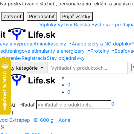
Na poskytovanie služieb, personalizáciu reklám a analýzu
Zatvoriť
Prispôsobiť
Prijať všetky
Doplnky výživy Banská Bystrica - predajň
ľavy a výpredaj
Aminokyseliny
Anabolizéry a NO doplnky
F
redtréningové stimulanty a energizéry
Proteíny
Spaľova
ihlásenie/Registrácia
Stav objednávky
Hľadať
Všetky kategórie
0
0
0
Menu
Hľadať
tvoriť
vod
Extrapep HD 600 g - Aone
3%