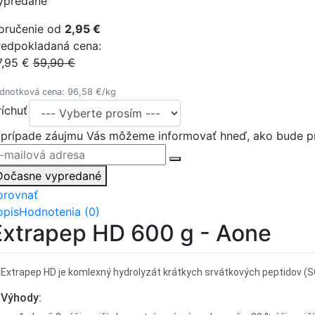
ypredané
oručenie od
2,95 €
redpokladaná cena:
7,95 €
59,90 €
dnotková cena: 96,58 €/kg
ríchuť
 prípade záujmu Vás môžeme informovať hneď, ako bude pr
Dočasne vypredané
orovnať
opis
Hodnotenia (0)
Extrapep HD 600 g - Aone
Extrapep HD je komlexný hydrolyzát krátkych srvátkových peptidov (S
Výhody: