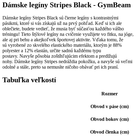
Dámske legíny Stripes Black - GymBeam
Dámske legíny Stripes Black sú čierne legíny s kontrastnými
pásikmi, ktoré si vás získajú už na prvý pohľad. Keď si ich ale
oblečiete, budete vedieť, že musia byť súčasťou každého vášho
tréningu! Tieto štýlové legíny na cvičenie využijete vo fitku, na jóge,
ale aj pri behu a akejkoľvek športovej aktivite. Vďaka tomu, že
sú vyrobené zo skvelého elastického materiálu, ktorým je 88%
polyester a 12% elastán, určite sadnú každému typu
postavy. Navyše pôsobia zoštíhľujúcim efektom a predlžujú
nohy. Dámske legíny Stripes nedráždia pokožku, a navyše sú veľmi
odolné a stále, preto sa nemusíte ničoho obávať pri ich praní.
Tabuľka veľkostí
Rozmer
Obvod v páse (cm)
Obvod bokov (cm)
Obvod členka
(cm)