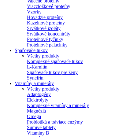
Vaječné proteíny
Viaczložkové proteíny
Vzorky
Hovädzie proteíny
Kazeínové proteíny
Srvátkové izoláty
Srvátkové koncentráty
Proteínové tyčinky
Proteínové palacinky
Spaľovače tukov
Všetky produkty
Komplexné spaľovače tukov
L-Karnitín
Spaľovače tukov pre ženy
Synefrín
Vitamíny a minerály
Všetky produkty
Adaptogény
Elektrolyty
Komplexné vitamíny a minerály
Magnéziá
Omega
Probiotiká a tráviace enzýmy
Šumivé tablety
Vitamíny B