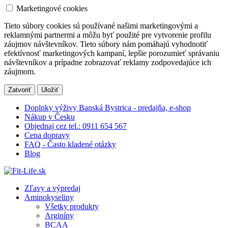
Marketingové cookies
Tieto súbory cookies sú používané našimi marketingovými a
reklamnými partnermi a môžu byť použité pre vytvorenie profilu
záujmov návštevníkov. Tieto súbory nám pomáhajú vyhodnotiť
efektívnosť marketingových kampaní, lepšie porozumieť správaniu
návštevníkov a prípadne zobrazovať reklamy zodpovedajúce ich
záujmom.
Zatvoriť
Uložiť
Doplnky výživy Banská Bystrica - predajňa, e-shop
Nákup v Česku
Objednaj cez tel.: 0911 654 567
Cena dopravy
FAQ - Často kladené otázky
Blog
Zľavy a výpredaj
Aminokyseliny
Všetky produkty
Arginíny
BCAA