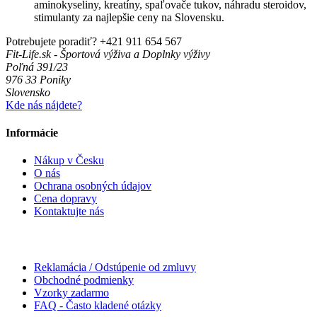
aminokyseliny, kreatíny, spaľovače tukov, náhradu steroidov,
stimulanty za najlepšie ceny na Slovensku.
Potrebujete poradiť?
+421 911 654 567
Fit-Life.sk - Športová výživa a Doplnky výživy
Poľná 391/23
976 33 Poniky
Slovensko
Kde nás nájdete?
Informácie
Nákup v Česku
O nás
Ochrana osobných údajov
Cena dopravy
Kontaktujte nás
Reklamácia / Odstúpenie od zmluvy
Obchodné podmienky
Vzorky zadarmo
FAQ - Často kladené otázky