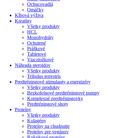
Ochucovadlá
Omáčky
Kĺbová výživa
Kreatíny
Všetky produkty
HCL
Monohydráty
Ochutené
Práškové
Tabletové
Viaczložkové
Náhrada steroidov
Všetky produkty
Tribulus terrestris
Predtréningové stimulanty a energizéry
Všetky produkty
Bezkofeínové predtréningové pumpy
Komplexné predtréningovky
Predtréningové shoty
Proteíny
Všetky produkty
Kolagény
Proteíny na chudnutie
Proteíny pre vegánov
Raňajkové proteíny