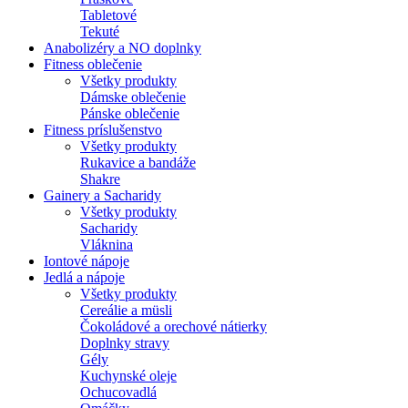
Tabletové
Tekuté
Anabolizéry a NO doplnky
Fitness oblečenie
Všetky produkty
Dámske oblečenie
Pánske oblečenie
Fitness príslušenstvo
Všetky produkty
Rukavice a bandáže
Shakre
Gainery a Sacharidy
Všetky produkty
Sacharidy
Vláknina
Iontové nápoje
Jedlá a nápoje
Všetky produkty
Cereálie a müsli
Čokoládové a orechové nátierky
Doplnky stravy
Gély
Kuchynské oleje
Ochucovadlá