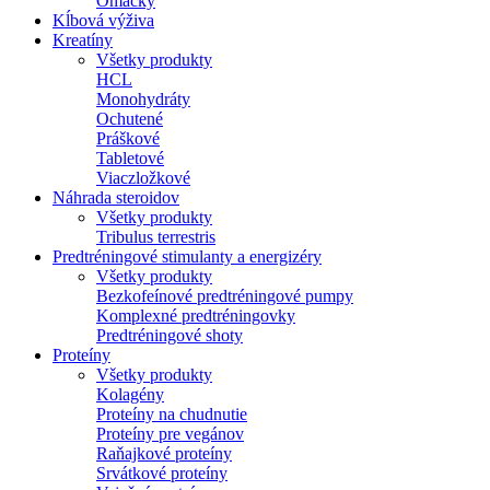
Omáčky
Kĺbová výživa
Kreatíny
Všetky produkty
HCL
Monohydráty
Ochutené
Práškové
Tabletové
Viaczložkové
Náhrada steroidov
Všetky produkty
Tribulus terrestris
Predtréningové stimulanty a energizéry
Všetky produkty
Bezkofeínové predtréningové pumpy
Komplexné predtréningovky
Predtréningové shoty
Proteíny
Všetky produkty
Kolagény
Proteíny na chudnutie
Proteíny pre vegánov
Raňajkové proteíny
Srvátkové proteíny