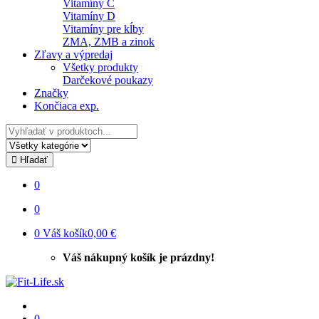
Vitamíny C
Vitamíny D
Vitamíny pre kĺby
ZMA, ZMB a zinok
Zľavy a výpredaj
Všetky produkty
Darčekové poukazy
Značky
Končiaca exp.
Hľadať
Hľadať
0
0
0
Váš košík
0,00 €
Váš nákupný košík je prázdny!
0