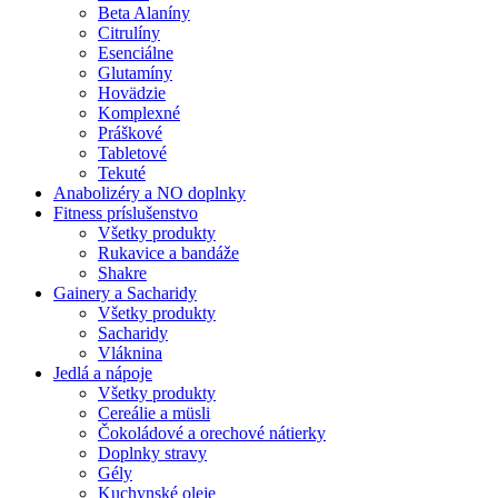
Beta Alaníny
Citrulíny
Esenciálne
Glutamíny
Hovädzie
Komplexné
Práškové
Tabletové
Tekuté
Anabolizéry a NO doplnky
Fitness príslušenstvo
Všetky produkty
Rukavice a bandáže
Shakre
Gainery a Sacharidy
Všetky produkty
Sacharidy
Vláknina
Jedlá a nápoje
Všetky produkty
Cereálie a müsli
Čokoládové a orechové nátierky
Doplnky stravy
Gély
Kuchynské oleje