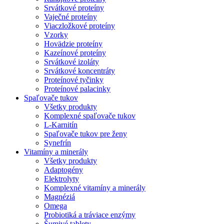
Srvátkové proteíny
Vaječné proteíny
Viaczložkové proteíny
Vzorky
Hovädzie proteíny
Kazeínové proteíny
Srvátkové izoláty
Srvátkové koncentráty
Proteínové tyčinky
Proteínové palacinky
Spaľovače tukov
Všetky produkty
Komplexné spaľovače tukov
L-Karnitín
Spaľovače tukov pre ženy
Synefrín
Vitamíny a minerály
Všetky produkty
Adaptogény
Elektrolyty
Komplexné vitamíny a minerály
Magnéziá
Omega
Probiotiká a tráviace enzýmy
Šumivé tablety