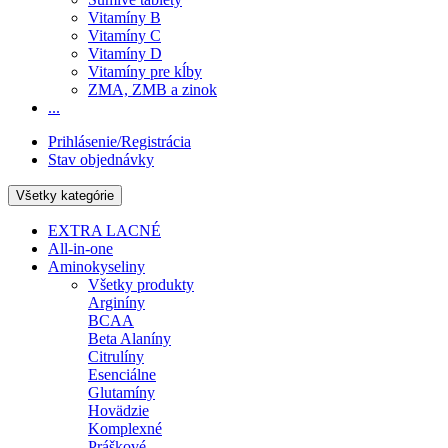
Vitamíny B
Vitamíny C
Vitamíny D
Vitamíny pre kĺby
ZMA, ZMB a zinok
...
Prihlásenie/Registrácia
Stav objednávky
Všetky kategórie
EXTRA LACNÉ
All-in-one
Aminokyseliny
Všetky produkty
Arginíny
BCAA
Beta Alaníny
Citrulíny
Esenciálne
Glutamíny
Hovädzie
Komplexné
Práškové