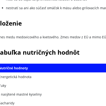
nestratí sa ani ako súčasť omáčok k mäsu alebo grilovacích ma
loženie
mes medu medovicového a kvetového. Zmes medov z EÚ a mimo EÚ
abuľka nutričných hodnôt
Nutričné hodnoty
Energetická hodnota
Tuky
- nasýtené mastné kyseliny
Sacharidy