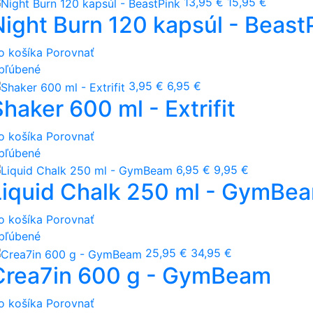
13,95 €
15,95 €
Night Burn 120 kapsúl - Beast
o košíka
Porovnať
bľúbené
3,95 €
6,95 €
haker 600 ml - Extrifit
o košíka
Porovnať
bľúbené
6,95 €
9,95 €
Liquid Chalk 250 ml - GymBe
o košíka
Porovnať
bľúbené
25,95 €
34,95 €
Crea7in 600 g - GymBeam
o košíka
Porovnať