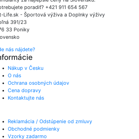
otrebujete poradiť?
+421 911 654 567
it-Life.sk - Športová výživa a Doplnky výživy
oľná 391/23
76 33 Poniky
lovensko
de nás nájdete?
nformácie
Nákup v Česku
O nás
Ochrana osobných údajov
Cena dopravy
Kontaktujte nás
Reklamácia / Odstúpenie od zmluvy
Obchodné podmienky
Vzorky zadarmo