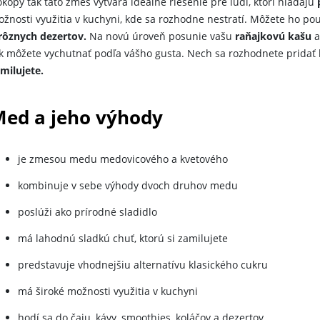
kopy tak táto zmes vytvára ideálne riešenie pre ľudí, ktorí hľadajú
p
žnosti využitia v kuchyni, kde sa rozhodne nestratí. Môžete ho po
rôznych dezertov.
Na novú úroveň posunie vašu
raňajkovú kašu
a
k môžete vychutnať podľa vášho gusta. Nech sa rozhodnete prida
milujete.
ed a jeho výhody
je zmesou medu medovicového a kvetového
kombinuje v sebe výhody dvoch druhov medu
poslúži ako prírodné sladidlo
má lahodnú sladkú chuť, ktorú si zamilujete
predstavuje vhodnejšiu alternatívu klasického cukru
má široké možnosti využitia v kuchyni
hodí sa do čaju, kávy, smoothies, koláčov a dezertov