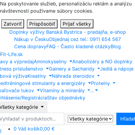
Na poskytovanie služieb, personalizáciu reklám a analýzu
návštevnosti používame súbory cookies.
Zatvoriť
Prispôsobiť
Prijať všetky
Doplnky výživy Banská Bystrica - predajňa, e-shop
Nákup v Česku
Objednaj cez tel.: 0911 654 567
Cena dopravy
FAQ - Často kladené otázky
Blog
ľavy a výpredaj
Aminokyseliny
Anabolizéry a NO doplnky
itness príslušenstvo
Gainery a Sacharidy
Jedlá a nápoje
ĺbová výživa
Kreatíny
Náhrada steroidov
redtréningové stimulanty a energizéry
Proteíny
paľovače tukov
Vitamíny a minerály
...
ihlásenie/Registrácia
Stav objednávky
Všetky kategórie
ľadať
Hľada
0
Váš košík
0,00 €
0