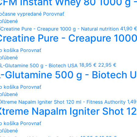
CFM Instant Whey 80 1000 g - 
očasne vypredané
Porovnať
bľúbené
41,90 
Creatine Pure - Creapure 1000 
o košíka
Porovnať
bľúbené
18,95 €
22,95 €
L-Glutamine 500 g - Biotech 
o košíka
Porovnať
bľúbené
1,49
Xtreme Napalm Igniter Shot 12
o košíka
Porovnať
bľúbené