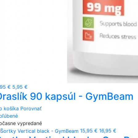
,95 €
5,95 €
Draslík 90 kapsúl - GymBeam
o košíka
Porovnať
bľúbené
očasne vypredané
15,95 €
16,95 €