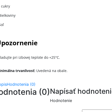
- cukry
Bielkoviny
Soľ
pozornenie
ladujte pri izbovej teplote do +25°C.
nimálna trvanlivosť:
Uvedená na obale.
opis
Hodnotenia (0)
odnotenia (0)
Napísať hodnoteni
Hodnotenie