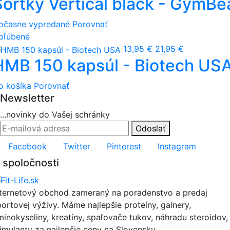
Šortky Vertical black - GymB
očasne vypredané
Porovnať
bľúbené
13,95 €
21,95 €
HMB 150 kapsúl - Biotech US
o košíka
Porovnať
Newsletter
...novinky do Vašej schránky
Odoslať
Facebook
Twitter
Pinterest
Instagram
 spoločnosti
nternetový obchod zameraný na poradenstvo a predaj
portovej výživy. Máme najlepšie proteíny, gainery,
minokyseliny, kreatíny, spaľovače tukov, náhradu steroidov,
timulanty za najlepšie ceny na Slovensku.