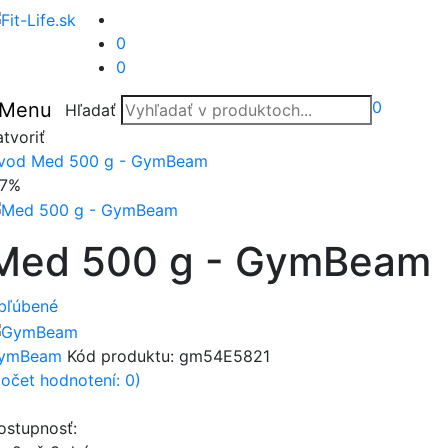
0
0
0
Menu
Hľadať
tvoriť
vod
Med 500 g - GymBeam
17%
Med 500 g - GymBeam
bľúbené
ymBeam
Kód produktu:
gm54E5821
počet hodnotení: 0)
ostupnosť: