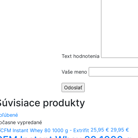
Text hodnotenia
Vaše meno
Súvisiace produkty
bľúbené
očasne vypredané
25,95 €
29,95 €