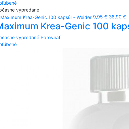
bľúbené
očasne vypredané
9,95 €
38,90 €
Maximum Krea-Genic 100 kaps
očasne vypredané
Porovnať
bľúbené