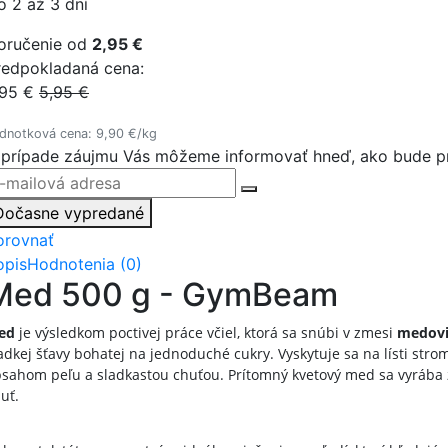
o 2 až 3 dní
oručenie od
2,95 €
redpokladaná cena:
,95 €
5,95 €
dnotková cena: 9,90 €/kg
 prípade záujmu Vás môžeme informovať hneď, ako bude pr
Dočasne vypredané
orovnať
opis
Hodnotenia (0)
Med 500 g - GymBeam
ed
je výsledkom poctivej práce včiel, ktorá sa snúbi v zmesi
medovi
adkej šťavy bohatej na jednoduché cukry. Vyskytuje sa na lísti strom
sahom peľu a sladkastou chuťou. Prítomný kvetový med sa vyrába
uť.