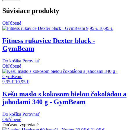
Súvisiace produkty
Obľúbené
9,95 €
10,95 €
Fitness rukavice Dexter black -
GymBeam
Do košíka
Porovnať
Obľúbené
9,95 €
10,95 €
Kešu maslo s kokosom bielou čokoládou a
jahodami 340 g - GymBeam
Do košíka
Porovnať
Obľúbené
Dočasne vypredané
20,95 €
31,95 €