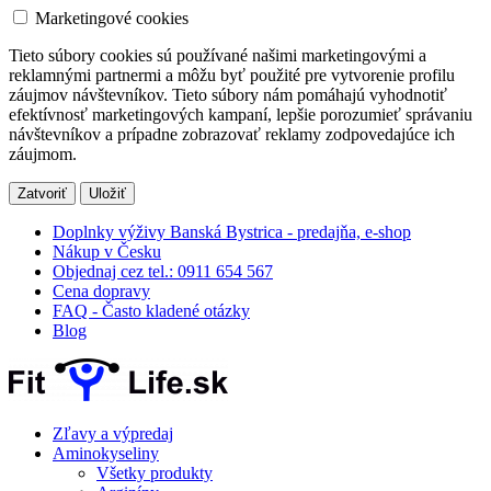
Marketingové cookies
Tieto súbory cookies sú používané našimi marketingovými a
reklamnými partnermi a môžu byť použité pre vytvorenie profilu
záujmov návštevníkov. Tieto súbory nám pomáhajú vyhodnotiť
efektívnosť marketingových kampaní, lepšie porozumieť správaniu
návštevníkov a prípadne zobrazovať reklamy zodpovedajúce ich
záujmom.
Zatvoriť
Uložiť
Doplnky výživy Banská Bystrica - predajňa, e-shop
Nákup v Česku
Objednaj cez tel.: 0911 654 567
Cena dopravy
FAQ - Často kladené otázky
Blog
Zľavy a výpredaj
Aminokyseliny
Všetky produkty