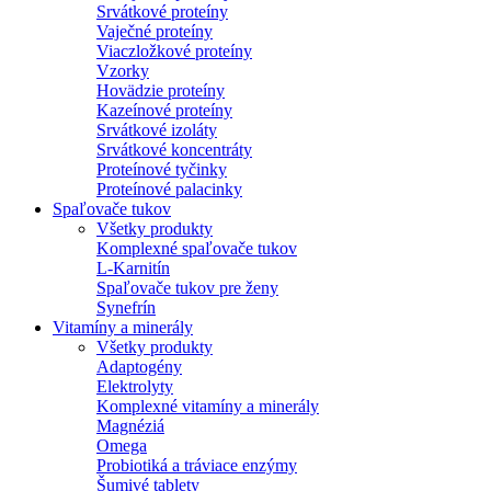
Srvátkové proteíny
Vaječné proteíny
Viaczložkové proteíny
Vzorky
Hovädzie proteíny
Kazeínové proteíny
Srvátkové izoláty
Srvátkové koncentráty
Proteínové tyčinky
Proteínové palacinky
Spaľovače tukov
Všetky produkty
Komplexné spaľovače tukov
L-Karnitín
Spaľovače tukov pre ženy
Synefrín
Vitamíny a minerály
Všetky produkty
Adaptogény
Elektrolyty
Komplexné vitamíny a minerály
Magnéziá
Omega
Probiotiká a tráviace enzýmy
Šumivé tablety