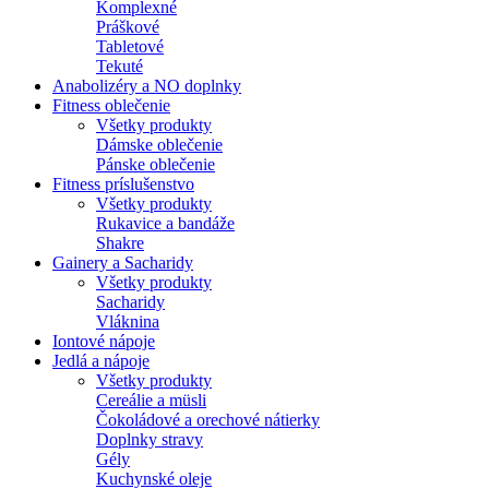
Komplexné
Práškové
Tabletové
Tekuté
Anabolizéry a NO doplnky
Fitness oblečenie
Všetky produkty
Dámske oblečenie
Pánske oblečenie
Fitness príslušenstvo
Všetky produkty
Rukavice a bandáže
Shakre
Gainery a Sacharidy
Všetky produkty
Sacharidy
Vláknina
Iontové nápoje
Jedlá a nápoje
Všetky produkty
Cereálie a müsli
Čokoládové a orechové nátierky
Doplnky stravy
Gély
Kuchynské oleje