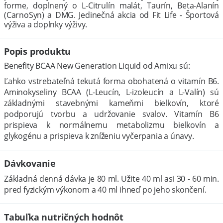
forme, doplnený o L-Citrulín malát, Taurín, Beta-Alanín
(CarnoSyn) a DMG. Jedinečná akcia od Fit Life - Športová
výživa a doplnky výživy.
Popis produktu
Benefity BCAA New Generation Liquid od Amixu sú:
Ľahko vstrebateľná tekutá forma obohatená o vitamín B6.
Aminokyseliny BCAA (L-Leucín, L-izoleucín a L-Valín) sú
základnými stavebnými kameňmi bielkovín, ktoré
podporujú tvorbu a udržovanie svalov. Vitamín B6
prispieva k normálnemu metabolizmu bielkovín a
glykogénu a prispieva k zníženiu vyčerpania a únavy.
Dávkovanie
Základná denná dávka je 80 ml. Užite 40 ml asi 30 - 60 min.
pred fyzickým výkonom a 40 ml ihneď po jeho skončení.
Tabuľka nutričných hodnôt