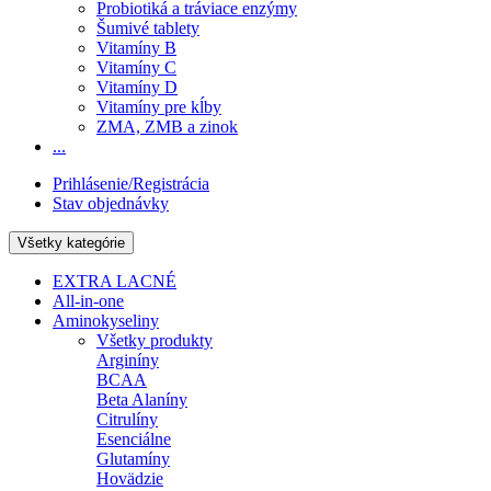
Probiotiká a tráviace enzýmy
Šumivé tablety
Vitamíny B
Vitamíny C
Vitamíny D
Vitamíny pre kĺby
ZMA, ZMB a zinok
...
Prihlásenie/Registrácia
Stav objednávky
Všetky kategórie
EXTRA LACNÉ
All-in-one
Aminokyseliny
Všetky produkty
Arginíny
BCAA
Beta Alaníny
Citrulíny
Esenciálne
Glutamíny
Hovädzie