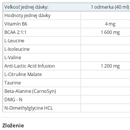
Veľkosť jednej dávky:
1 odmerka (40 ml)
Hodnoty jednej dávky
Vitamín B6
4 mg
BCAA 2:1:1
1 600 mg
L-Leucine
L-Isoleucine
L-Valine
Anti-Lactic Acid Infusion
1 200 mg
L-Citruline Malate
Taurine
Beta-Alanine (CarnoSyn)
DMG - N
N-Dimethylglycine HCL
Zloženie