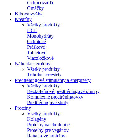
Ochucovadlá
Omáčky
Kĺbová výživa
Kreatíny
Všetky produkty
HCL
Monohydráty
Ochutené
Práškové
Tabletové
Viaczložkové
Náhrada steroidov
Všetky produkty
Tribulus terrestris
Predtréningové stimulanty a energizéry
Všetky produkty
Bezkofeínové predtréningové pumpy
Komplexné predtréningovky
Predtréningové shoty
Proteíny
Všetky produkty
Kolagény
Proteíny na chudnutie
Proteíny pre vegánov
Raňajkové proteíny