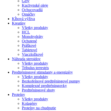
Gély
Kuchynské oleje
Ochucovadlá
Omáčky
Kĺbová výživa
Kreatíny
Všetky produkty
HCL
Monohydráty
Ochutené
Práškové
Tabletové
Viaczložkové
Náhrada steroidov
Všetky produkty
Tribulus terrestris
Predtréningové stimulanty a energizéry
Všetky produkty
Bezkofeínové predtréningové pumpy
Komplexné predtréningovky
Predtréningové shoty
Proteíny
Všetky produkty
Kolagény
Proteíny na chudnutie