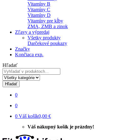
Vitamíny B
Vitamíny C
Vitamíny D
Vitamíny pre kĺby
ZMA, ZMB a zinok
Zľavy a výpredaj
Všetky produkty
Darčekové poukazy
Značky
Končiaca exp.
Hľadať
Hľadať
0
0
0
Váš košík
0,00 €
Váš nákupný košík je prázdny!