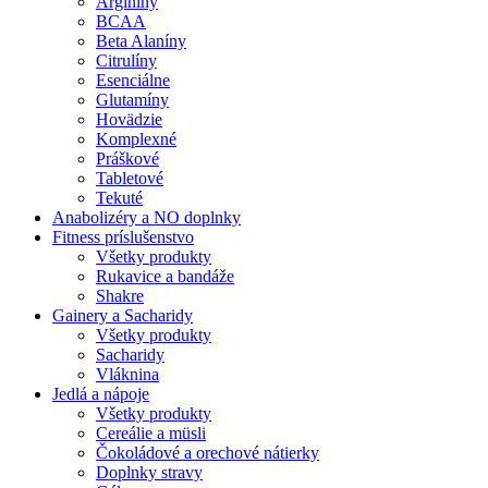
Arginíny
BCAA
Beta Alaníny
Citrulíny
Esenciálne
Glutamíny
Hovädzie
Komplexné
Práškové
Tabletové
Tekuté
Anabolizéry a NO doplnky
Fitness príslušenstvo
Všetky produkty
Rukavice a bandáže
Shakre
Gainery a Sacharidy
Všetky produkty
Sacharidy
Vláknina
Jedlá a nápoje
Všetky produkty
Cereálie a müsli
Čokoládové a orechové nátierky
Doplnky stravy