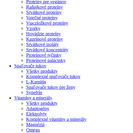
Proteíny pre vegánov
Raňajkové proteíny
Srvátkové proteíny
Vaječné proteíny
Viaczložkové proteíny
Vzorky
Hovädzie proteíny
Kazeínové proteíny
Srvátkové izoláty
Srvátkové koncentráty
Proteínové tyčinky
Proteínové palacinky
Spaľovače tukov
Všetky produkty
Komplexné spaľovače tukov
L-Karnitín
Spaľovače tukov pre ženy
Synefrín
Vitamíny a minerály
Všetky produkty
Adaptogény
Elektrolyty
Komplexné vitamíny a minerály
Magnéziá
Omega