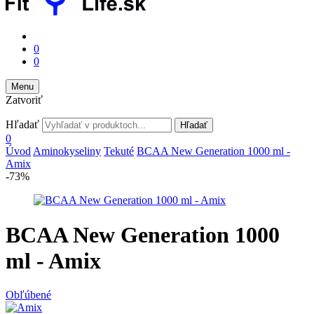
0
0
Menu
Zatvoriť
Hľadať
Hľadať
0
Úvod
Aminokyseliny
Tekuté
BCAA New Generation 1000 ml -
Amix
-73%
BCAA New Generation 1000
ml - Amix
Obľúbené