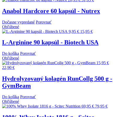
Anabol Hardcore 60 kapsúl - Nutrex
Dočasne vypredané
Porovnať
Obľúbené
9,95 €
15,95 €
L-Arginine 90 kapsúl - Biotech USA
Do košíka
Porovnať
Obľúbené
15,95 €
22,90 €
Hydrolyzovaný kolagén RunCollg 500 g -
GymBeam
Do košíka
Porovnať
Obľúbené
69,95 €
79,95 €