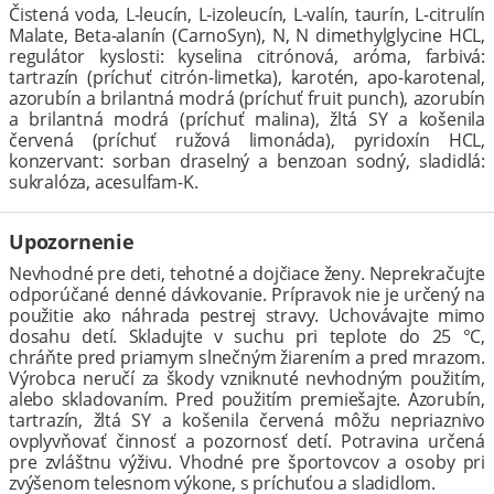
Čistená voda, L-leucín, L-izoleucín, L-valín, taurín, L-citrulín
Malate, Beta-alanín (CarnoSyn), N, N dimethylglycine HCL,
regulátor kyslosti: kyselina citrónová, aróma, farbivá:
tartrazín (príchuť citrón-limetka), karotén, apo-karotenal,
azorubín a brilantná modrá (príchuť fruit punch), azorubín
a brilantná modrá (príchuť malina), žltá SY a košenila
červená (príchuť ružová limonáda), pyridoxín HCL,
konzervant: sorban draselný a benzoan sodný, sladidlá:
sukralóza, acesulfam-K.
Upozornenie
Nevhodné pre deti, tehotné a dojčiace ženy. Neprekračujte
odporúčané denné dávkovanie. Prípravok nie je určený na
použitie ako náhrada pestrej stravy. Uchovávajte mimo
dosahu detí. Skladujte v suchu pri teplote do 25 °C,
chráňte pred priamym slnečným žiarením a pred mrazom.
Výrobca neručí za škody vzniknuté nevhodným použitím,
alebo skladovaním. Pred použitím premiešajte. Azorubín,
tartrazín, žltá SY a košenila červená môžu nepriaznivo
ovplyvňovať činnosť a pozornosť detí. Potravina určená
pre zvláštnu výživu. Vhodné pre športovcov a osoby pri
zvýšenom telesnom výkone, s príchuťou a sladidlom.