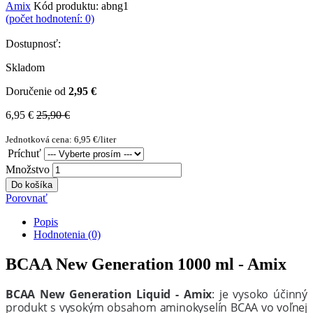
Amix
Kód produktu:
abng1
(počet hodnotení: 0)
Dostupnosť:
Skladom
Doručenie od
2,95 €
6,95 €
25,90 €
Jednotková cena: 6,95 €/liter
Príchuť
Množstvo
Do košíka
Porovnať
Popis
Hodnotenia (0)
BCAA New Generation 1000 ml - Amix
BCAA New Generation Liquid - Amix
: je vysoko účinný
produkt s vysokým obsahom aminokyselín BCAA vo voľnej