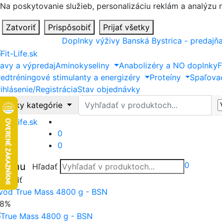
Na poskytovanie služieb, personalizáciu reklám a analýzu
Zatvoriť
Prispôsobiť
Prijať všetky
Doplnky výživy Banská Bystrica - predajň
ľavy a výpredaj
Aminokyseliny
Anabolizéry a NO doplnky
F
redtréningové stimulanty a energizéry
Proteíny
Spaľova
ihlásenie/Registrácia
Stav objednávky
Hľadať
Všetky kategórie
0
0
0
Menu
Hľadať
tvoriť
vod
True Mass 4800 g - BSN
18%