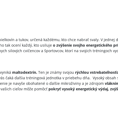
ielkovín a tukov, určená každému, kto chce nabrať svaly. V jednej
o tak ocení každý, kto usiluje
o zvýšenie svojho energetického pr
znych silových cvičencov a športovcov, ktorí na svojich tréningoch 
 vyniká
maltodextrín.
Ten je známy svojou
rýchlou vstrebateľnosť
vás čaká ďalšia tréningová jednotka v priebehu dňa. Vysoký obsah 
nie je navyše obohatené o ďalšie mikroživiny a je zdrojom
vláknin
d vašich cieľov môže pomôcť
pokryť vysoký energetický výdaj, zvýši