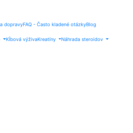
a dopravy
FAQ - Často kladené otázky
Blog
e
Kĺbová výživa
Kreatíny
Náhrada steroidov