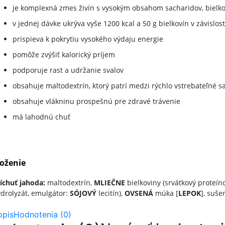
je komplexná zmes živín s vysokým obsahom sacharidov, bielko
v jednej dávke ukrýva vyše 1200 kcal a 50 g bielkovín v závislos
prispieva k pokrytiu vysokého výdaju energie
pomôže zvýšiť kalorický príjem
podporuje rast a udržanie svalov
obsahuje maltodextrín, ktorý patrí medzi rýchlo vstrebateľné s
obsahuje vlákninu prospešnú pre zdravé trávenie
má lahodnú chuť
loženie
íchuť jahoda:
maltodextrín,
MLIEČNE
bielkoviny (srvátkový proteíno
drolyzát, emulgátor:
SÓJOVÝ
lecitín),
OVSENÁ
múka [
LEPOK
], suše
opis
Hodnotenia (0)