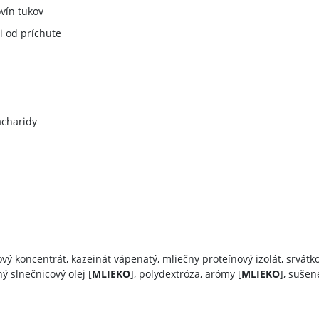
vín tukov
ti od príchute
acharidy
vý koncentrát, kazeinát vápenatý, mliečny proteínový izolát, srvátko
ný slnečnicový olej [
MLIEKO
], polydextróza, arómy [
MLIEKO
], sušen