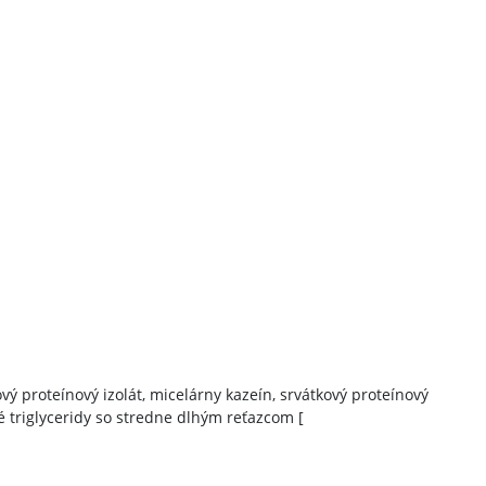
vý proteínový izolát, micelárny kazeín, srvátkový proteínový
é triglyceridy so stredne dlhým reťazcom [