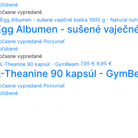
bľúbené
očasne vypredané
Egg Albumen - sušené vaječné 
očasne vypredané
Porovnať
bľúbené
očasne vypredané
7,95 €
9,95 €
L-Theanine 90 kapsúl - Gym
očasne vypredané
Porovnať
bľúbené