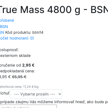
True Mass 4800 g - BS
bľúbené
SN
Kód produktu:
btm14
počet hodnotení: 0)
ostupnosť:
 externom sklade
oručenie od
2,95 €
redpokladaná cena:
3,95 €
65,95 €
dnotková cena: 11,24 €/kg
ríchuť
 prípade záujmu Vás môžeme informovať hneď, ako bude pr