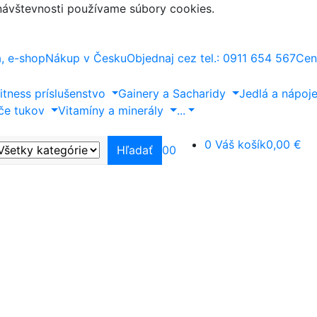
 návštevnosti používame súbory cookies.
a, e-shop
Nákup v Česku
Objednaj cez tel.: 0911 654 567
Cen
itness príslušenstvo
Gainery a Sacharidy
Jedlá a nápoj
če tukov
Vitamíny a minerály
...
0
Váš košík
0,00 €
Hľadať
0
0