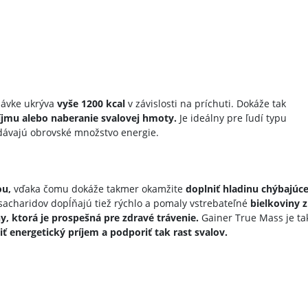
 dávke ukrýva
vyše 1200 kcal
v závislosti na príchuti. Dokáže tak
íjmu alebo naberanie svalovej hmoty.
Je ideálny pre ľudí typu
vydávajú obrovské množstvo energie.
ou,
vďaka čomu dokáže takmer okamžite
doplniť hladinu chýbajúce
sacharidov dopĺňajú tiež rýchlo a pomaly vstrebateľné
bielkoviny z
y, ktorá je prospešná pre zdravé trávenie.
Gainer True Mass je ta
ť energetický príjem a podporiť tak rast svalov.