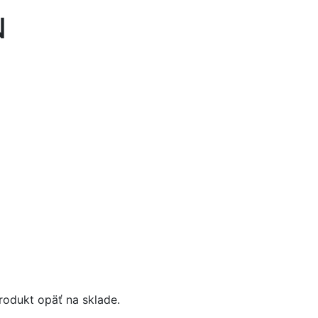
N
odukt opäť na sklade.