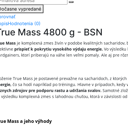
Dočasne vypredané
orovnať
opis
Hodnotenia (0)
True Mass 4800 g - BSN
rue Mass
je komplexná zmes živín v podobe kvalitných sacharidov, b
ektívne
prispieť k pokrytiu vysokého výdaju energie.
Vo výsledku h
rdgainers, ktorí priberajú na váhe len veľmi pomaly. Ale aj pre rô
oženie True Mass je postavené prevažne na sacharidoch, z ktorých
ergie,
čo sa hodí napríklad po tréningu. Hlavne v prípadoch, kedy 
znych zdrojov pre podporu rastu a udržania svalov.
Samotné zlože
 výsledku komplexná zmes s lahodnou chuťou, ktorá v závislosti o
rue Mass a jeho výhody