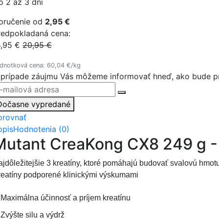
o 2 až 3 dní
oručenie od
2,95 €
redpokladaná cena:
4,95 €
20,95 €
dnotková cena: 60,04 €/kg
 prípade záujmu Vás môžeme informovať hneď, ako bude pr
Dočasne vypredané
orovnať
opis
Hodnotenia (0)
Mutant CreaKong CX8 249 g -
jdôležitejšie 3 kreatíny, ktoré pomáhajú budovať svalovú hmotu
reatíny podporené klinickými výskumami
Maximálna účinnosť a príjem kreatínu
Zvýšte silu a výdrž