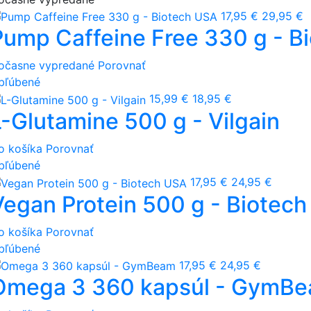
17,95 €
29,95 €
Pump Caffeine Free 330 g - B
očasne vypredané
Porovnať
bľúbené
15,99 €
18,95 €
L-Glutamine 500 g - Vilgain
o košíka
Porovnať
bľúbené
17,95 €
24,95 €
Vegan Protein 500 g - Biotec
o košíka
Porovnať
bľúbené
17,95 €
24,95 €
Omega 3 360 kapsúl - GymB