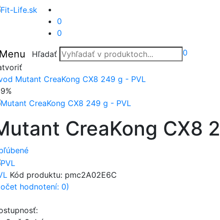
0
0
0
Menu
Hľadať
tvoriť
vod
Mutant CreaKong CX8 249 g - PVL
29%
Mutant CreaKong CX8 2
bľúbené
VL
Kód produktu:
pmc2A02E6C
počet hodnotení: 0)
ostupnosť: