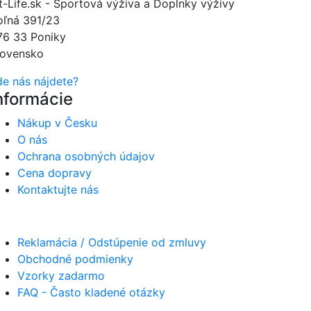
it-Life.sk - Športová výživa a Doplnky výživy
oľná 391/23
76 33 Poniky
lovensko
de nás nájdete?
nformácie
Nákup v Česku
O nás
Ochrana osobných údajov
Cena dopravy
Kontaktujte nás
Reklamácia / Odstúpenie od zmluvy
Obchodné podmienky
Vzorky zadarmo
FAQ - Často kladené otázky