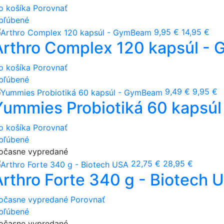
o košíka
Porovnať
bľúbené
9,95 €
14,95 €
Arthro Complex 120 kapsúl -
o košíka
Porovnať
bľúbené
9,49 €
9,95 €
Yummies Probiotiká 60 kapsú
o košíka
Porovnať
bľúbené
očasne vypredané
22,75 €
28,95 €
Arthro Forte 340 g - Biotech 
očasne vypredané
Porovnať
bľúbené
očasne vypredané