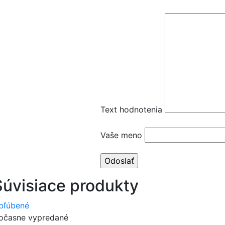
Text hodnotenia
Vaše meno
Súvisiace produkty
bľúbené
očasne vypredané