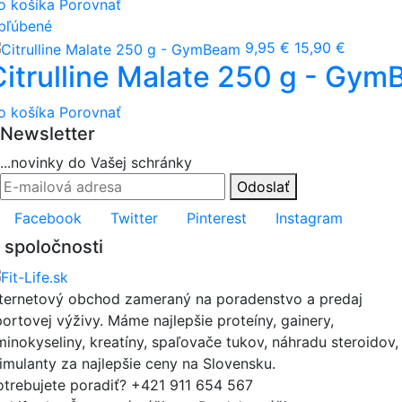
o košíka
Porovnať
bľúbené
9,95 €
15,90 €
Citrulline Malate 250 g - Gy
o košíka
Porovnať
Newsletter
...novinky do Vašej schránky
Odoslať
Facebook
Twitter
Pinterest
Instagram
 spoločnosti
nternetový obchod zameraný na poradenstvo a predaj
portovej výživy. Máme najlepšie proteíny, gainery,
minokyseliny, kreatíny, spaľovače tukov, náhradu steroidov,
timulanty za najlepšie ceny na Slovensku.
otrebujete poradiť?
+421 911 654 567