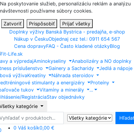
Na poskytovanie služieb, personalizáciu reklám a analýzu
návštevnosti používame súbory cookies.
Zatvoriť
Prispôsobiť
Prijať všetky
Doplnky výživy Banská Bystrica - predajňa, e-shop
Nákup v Česku
Objednaj cez tel.: 0911 654 567
Cena dopravy
FAQ - Často kladené otázky
Blog
ľavy a výpredaj
Aminokyseliny
Anabolizéry a NO doplnky
itness príslušenstvo
Gainery a Sacharidy
Jedlá a nápoje
ĺbová výživa
Kreatíny
Náhrada steroidov
redtréningové stimulanty a energizéry
Proteíny
paľovače tukov
Vitamíny a minerály
...
ihlásenie/Registrácia
Stav objednávky
Všetky kategórie
ľadať
Hľada
0
Váš košík
0,00 €
0