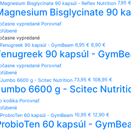
7,95 
Magnesium Bisglycinate 90 kap
očasne vypredané
Porovnať
bľúbené
očasne vypredané
6,95 €
8,90 €
Fenugreek 90 kapsúl - GymB
očasne vypredané
Porovnať
bľúbené
73,95 €
108,95 €
Jumbo 6600 g - Scitec Nutriti
o košíka
Porovnať
bľúbené
10,95 €
12,90 €
ProbioTen 60 kapsúl - GymBe