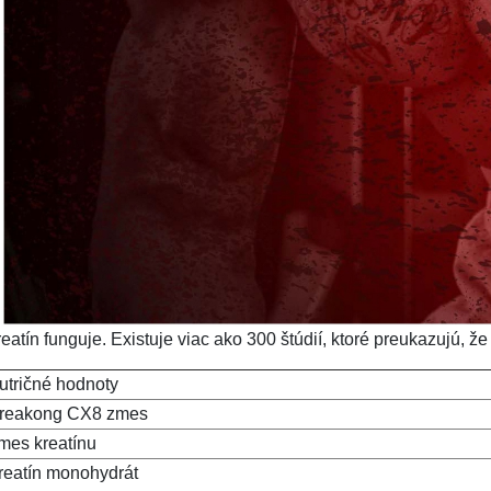
eatín funguje. Existuje viac ako 300 štúdií, ktoré preukazujú, že
utričné hodnoty
reakong CX8 zmes
mes kreatínu
reatín monohydrát