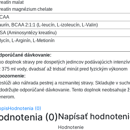
reatín malat
reatín magnézium chelate
CAA
aurín, BCAA 2:1:1 (L-leucín, L-izoleucín, L-Valin)
SA (Aminosyntézy kreatínu)
lycín, L-Arginín, L-Metionín
dporúčané dávkovanie:
o doplnok stravy pre dospelých jedincov podávajúcich intenzívn
 375 ml vody, dvadsať až tridsať minút pred fyzickým výkonom
pozornenie:
slúži ako náhrada pestrej a rozmanitej stravy. Skladujte v such
dodržujte odporúčané dávkovanie. Tento doplnok neobsahuje ži
énerom.
opis
Hodnotenia (0)
odnotenia (0)
Napísať hodnoteni
Hodnotenie