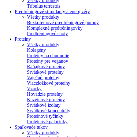
Všetky produkty
Tribulus terrestris
Predtréningové stimulanty a energizéry
Všetky produkty
Bezkofeínové predtréningové pumpy
Komplexné predtréningovky
Predtréningové shoty
Proteíny
Všetky produkty
Kolagény
Proteíny na chudnutie
Proteíny pre vegánov
Raňajkové proteíny
Srvátkové proteíny
Vaječné proteíny
Viaczložkové proteíny
Vzorky
Hovädzie proteíny
Kazeínové proteíny
Srvátkové izoláty
Srvátkové koncentráty
Proteínové tyčinky
Proteínové palacinky
Spaľovače tukov
Všetky produkty