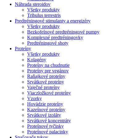
Náhrada steroidov
Všetky produkty
Tribulus terrestris
Predtréningové stimulanty a energizéry
Všetky produkty
Bezkofeínové predtréningové pumpy
Komplexné predtréningovky
Predtréningové shoty
Proteíny
Všetky produkty
Kolagény
Proteíny na chudnutie
Proteíny pre vegánov
Raňajkové proteíny
Srvátkové proteíny
Vaječné proteíny
Viaczložkové proteíny
Vzorky
Hovädzie proteíny
Kazeínové proteíny
Srvátkové izoláty
Srvátkové koncentráty
Proteínové tyčinky
Proteínové palacinky
Spaľovače tukov