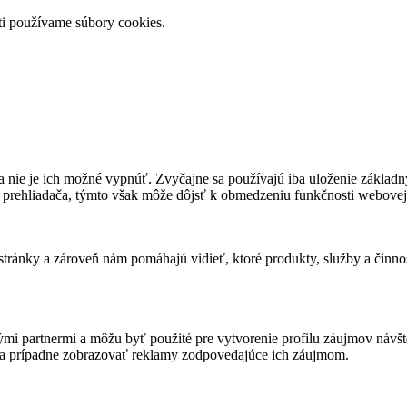
ti používame súbory cookies.
 nie je ich možné vypnúť. Zvyčajne sa používajú iba uloženie základný
 prehliadača, týmto však môže dôjsť k obmedzeniu funkčnosti webovej 
ánky a zároveň nám pomáhajú vidieť, ktoré produkty, služby a činnost
mi partnermi a môžu byť použité pre vytvorenie profilu záujmov návš
 a prípadne zobrazovať reklamy zodpovedajúce ich záujmom.