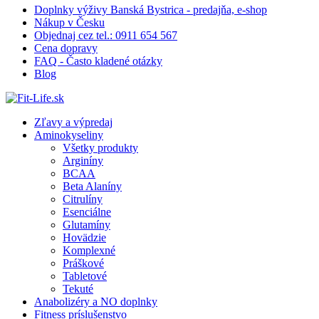
Doplnky výživy Banská Bystrica - predajňa, e-shop
Nákup v Česku
Objednaj cez tel.: 0911 654 567
Cena dopravy
FAQ - Často kladené otázky
Blog
Zľavy a výpredaj
Aminokyseliny
Všetky produkty
Arginíny
BCAA
Beta Alaníny
Citrulíny
Esenciálne
Glutamíny
Hovädzie
Komplexné
Práškové
Tabletové
Tekuté
Anabolizéry a NO doplnky
Fitness príslušenstvo