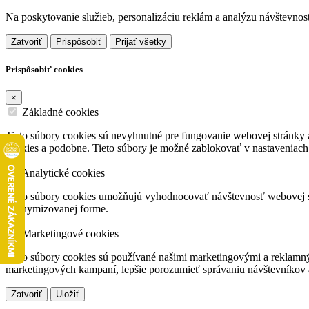
Na poskytovanie služieb, personalizáciu reklám a analýzu návštevnos
Zatvoriť
Prispôsobiť
Prijať všetky
Prispôsobiť cookies
×
Základné cookies
Tieto súbory cookies sú nevyhnutné pre fungovanie webovej stránky a
cookies a podobne. Tieto súbory je možné zablokovať v nastaveniach
Analytické cookies
Tieto súbory cookies umožňujú vyhodnocovať návštevnosť webovej str
anonymizovanej forme.
Marketingové cookies
Tieto súbory cookies sú používané našimi marketingovými a reklamný
marketingových kampaní, lepšie porozumieť správaniu návštevníkov
Zatvoriť
Uložiť