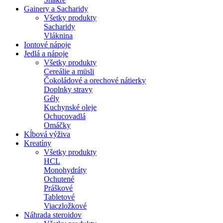
Gainery a Sacharidy
Všetky produkty
Sacharidy
Vláknina
Iontové nápoje
Jedlá a nápoje
Všetky produkty
Cereálie a müsli
Čokoládové a orechové nátierky
Doplnky stravy
Gély
Kuchynské oleje
Ochucovadlá
Omáčky
Kĺbová výživa
Kreatíny
Všetky produkty
HCL
Monohydráty
Ochutené
Práškové
Tabletové
Viaczložkové
Náhrada steroidov