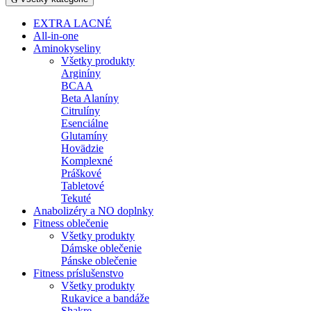
EXTRA LACNÉ
All-in-one
Aminokyseliny
Všetky produkty
Arginíny
BCAA
Beta Alaníny
Citrulíny
Esenciálne
Glutamíny
Hovädzie
Komplexné
Práškové
Tabletové
Tekuté
Anabolizéry a NO doplnky
Fitness oblečenie
Všetky produkty
Dámske oblečenie
Pánske oblečenie
Fitness príslušenstvo
Všetky produkty
Rukavice a bandáže
Shakre