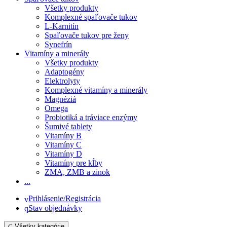
Všetky produkty
Komplexné spaľovače tukov
L-Karnitín
Spaľovače tukov pre ženy
Synefrín
Vitamíny a minerály
Všetky produkty
Adaptogény
Elektrolyty
Komplexné vitamíny a minerály
Magnéziá
Omega
Probiotiká a tráviace enzýmy
Šumivé tablety
Vitamíny B
Vitamíny C
Vitamíny D
Vitamíny pre kĺby
ZMA, ZMB a zinok
...
Prihlásenie/Registrácia
Stav objednávky
Všetky kategórie