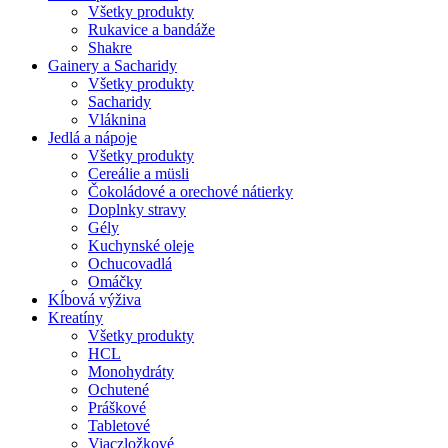
Všetky produkty
Rukavice a bandáže
Shakre
Gainery a Sacharidy
Všetky produkty
Sacharidy
Vláknina
Jedlá a nápoje
Všetky produkty
Cereálie a müsli
Čokoládové a orechové nátierky
Doplnky stravy
Gély
Kuchynské oleje
Ochucovadlá
Omáčky
Kĺbová výživa
Kreatíny
Všetky produkty
HCL
Monohydráty
Ochutené
Práškové
Tabletové
Viaczložkové