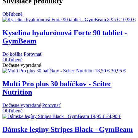
Súvisiace produkty
Obľúbené
8,95 €
10,90 €
Kyselina hyalurónová Forte 90 tabliet -
GymBeam
Do košíka
Porovnať
Obľúbené
Dočasne vypredané
18,50 €
30,95 €
Multi Pro plus 30 balíčkov - Scitec
Nutrition
Dočasne vypredané
Porovnať
Obľúbené
19,95 €
24,90 €
Dámske legíny Stripes Black - GymBeam