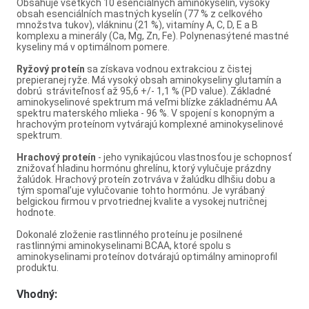
Obsahuje všetkých 10 esenciálnych aminokyselín, vysoký
obsah esenciálních mastných kyselín (77 % z celkového
množstva tukov), vlákninu (21 %), vitamíny A, C, D, E a B
komplexu a minerály (Ca, Mg, Zn, Fe). Polynenasýtené mastné
kyseliny má v optimálnom pomere.
Ryžový proteín
sa získava vodnou extrakciou z čistej
prepieranej ryže. Má vysoký obsah aminokyseliny glutamín a
dobrú stráviteľnosť až 95,6 +/- 1,1 % (PD value). Základné
aminokyselinové spektrum má veľmi blízke základnému AA
spektru materského mlieka - 96 %. V spojení s konopným a
hrachovým proteínom vytvárajú komplexné aminokyselinové
spektrum.
Hrachový proteín
- jeho vynikajúcou vlastnosťou je schopnosť
znižovať hladinu hormónu ghrelínu, ktorý vylučuje prázdny
žalúdok. Hrachový proteín zotrváva v žalúdku dlhšiu dobu a
tým spomal’uje vylučovanie tohto hormónu. Je vyrábaný
belgickou firmou v prvotriednej kvalite a vysokej nutričnej
hodnote.
Dokonalé zloženie rastlinného proteínu je posilnené
rastlinnými aminokyselinami BCAA, ktoré spolu s
aminokyselinami proteínov dotvárajú optimálny aminoprofil
produktu.
Vhodný: