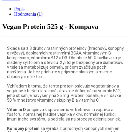
Popis
Hodnotenia (1)
Vegan Protein 525 g - Kompava
Skladá sa z 3 druhov rastlinných proteínov (hrachový, konopný
a ryžový), doplnených rastlinnými BCAA, vitamínovým B-
komplexom, vitamínmi B12 a D3. Obsahuje 60 % bielkovín a je
sladený xylitolom a stéviou. Xylitol je bezpečný pre diabetikov,
v tele sa metabolizuje pomaly, pričom zväčšuje pocit
nasýtenia. Je bez príchute s príjemne sladkým a mierne
chladivým efektom.
Vzhl’adom k tomu, že tento proteín oslovuje vegetariánov a
vegánov, ktorých rastlinná strava je deficitná na vitamín B12,
jeho obsah je navýšený na 25 mg. Proteín obsahuje v 1 dávke
50 % množstvo vitamínov skupiny B a vitamínu C.
Vitamín D
prispieva k správnemu vstrebávaniu vápnika a
fosforu, normálnej hladine vápnika v krvi, normálnej funkcii
imunitného systému a podieľa sa na procese delenia buniek.
Konopný proteín
sa vyrába z prírodných konopných semien.