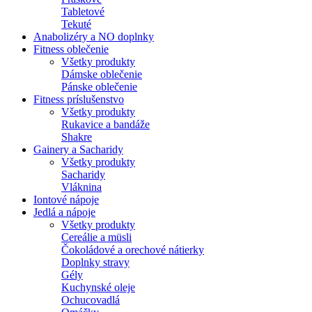
Tabletové
Tekuté
Anabolizéry a NO doplnky
Fitness oblečenie
Všetky produkty
Dámske oblečenie
Pánske oblečenie
Fitness príslušenstvo
Všetky produkty
Rukavice a bandáže
Shakre
Gainery a Sacharidy
Všetky produkty
Sacharidy
Vláknina
Iontové nápoje
Jedlá a nápoje
Všetky produkty
Cereálie a müsli
Čokoládové a orechové nátierky
Doplnky stravy
Gély
Kuchynské oleje
Ochucovadlá