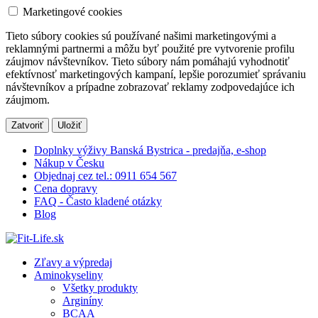
Marketingové cookies
Tieto súbory cookies sú používané našimi marketingovými a
reklamnými partnermi a môžu byť použité pre vytvorenie profilu
záujmov návštevníkov. Tieto súbory nám pomáhajú vyhodnotiť
efektívnosť marketingových kampaní, lepšie porozumieť správaniu
návštevníkov a prípadne zobrazovať reklamy zodpovedajúce ich
záujmom.
Zatvoriť
Uložiť
Doplnky výživy Banská Bystrica - predajňa, e-shop
Nákup v Česku
Objednaj cez tel.: 0911 654 567
Cena dopravy
FAQ - Často kladené otázky
Blog
Zľavy a výpredaj
Aminokyseliny
Všetky produkty
Arginíny
BCAA