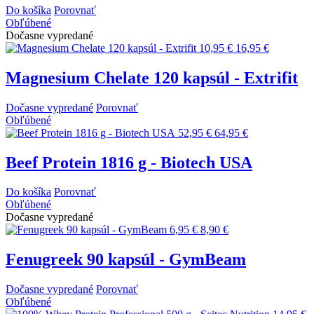
Do košíka
Porovnať
Obľúbené
Dočasne vypredané
10,95 €
16,95 €
Magnesium Chelate 120 kapsúl - Extrifit
Dočasne vypredané
Porovnať
Obľúbené
52,95 €
64,95 €
Beef Protein 1816 g - Biotech USA
Do košíka
Porovnať
Obľúbené
Dočasne vypredané
6,95 €
8,90 €
Fenugreek 90 kapsúl - GymBeam
Dočasne vypredané
Porovnať
Obľúbené