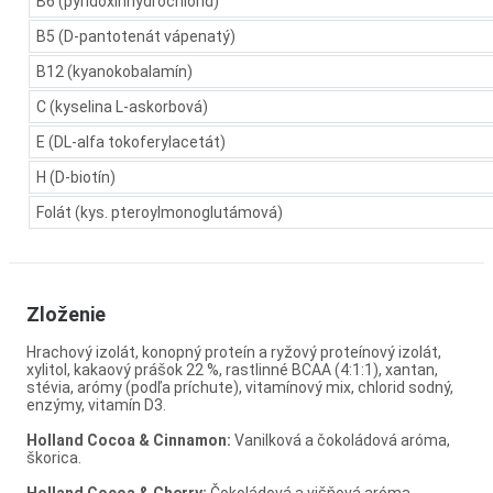
B6 (pyridoxínhydrochlorid)
B5 (D-pantotenát vápenatý)
B12 (kyanokobalamín)
C (kyselina L-askorbová)
E (DL-alfa tokoferylacetát)
H (D-biotín)
Folát (kys. pteroylmonoglutámová)
Zloženie
Hrachový izolát, konopný proteín a ryžový proteínový izolát,
xylitol, kakaový prášok 22 %, rastlinné BCAA (4:1:1), xantan,
stévia, arómy (podľa príchute), vitamínový mix, chlorid sodný,
enzýmy, vitamín D3.
Holland Cocoa & Cinnamon:
Vanilková a čokoládová aróma,
škorica.