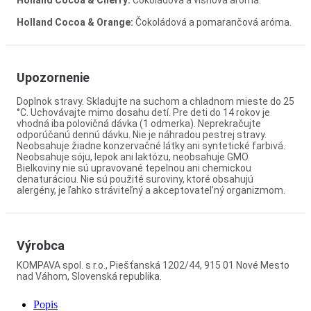
Holland Cocoa & Cherry:
Čokoládová a višňová aróma.
Holland Cocoa & Orange:
Čokoládová a pomarančová aróma.
Upozornenie
Doplnok stravy. Skladujte na suchom a chladnom mieste do 25
°C. Uchovávajte mimo dosahu detí. Pre deti do 14 rokov je
vhodná iba polovičná dávka (1 odmerka). Neprekračujte
odporúčanú dennú dávku. Nie je náhradou pestrej stravy.
Neobsahuje žiadne konzervačné látky ani syntetické farbivá.
Neobsahuje sóju, lepok ani laktózu, neobsahuje GMO.
Bielkoviny nie sú upravované tepelnou ani chemickou
denaturáciou. Nie sú použité suroviny, ktoré obsahujú
alergény, je ľahko stráviteľný a akceptovatel’ný organizmom.
Výrobca
KOMPAVA spol. s r.o., Piešťanská 1202/44, 915 01 Nové Mesto
nad Váhom, Slovenská republika.
Popis