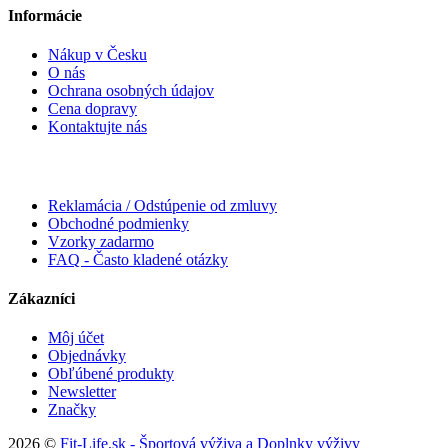
Informácie
Nákup v Česku
O nás
Ochrana osobných údajov
Cena dopravy
Kontaktujte nás
Reklamácia / Odstúpenie od zmluvy
Obchodné podmienky
Vzorky zadarmo
FAQ - Často kladené otázky
Zákazníci
Môj účet
Objednávky
Obľúbené produkty
Newsletter
Značky
2026 ©
Fit-Life.sk - Športová výživa a Doplnky výživy