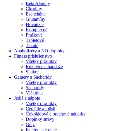
Beta Alaníny
Citrulíny
Esenciálne
Glutamíny
Hovädzie
Komplexné
Práškové
Tabletové
Tekuté
Anabolizéry a NO doplnky
Fitness príslušenstvo
Všetky produkty
Rukavice a bandáže
Shakre
Gainery a Sacharidy
Všetky produkty
Sacharidy
Vláknina
Jedlá a nápoje
Všetky produkty
Cereálie a müsli
Čokoládové a orechové nátierky
Doplnky stravy
Gély
Kuchynské oleje