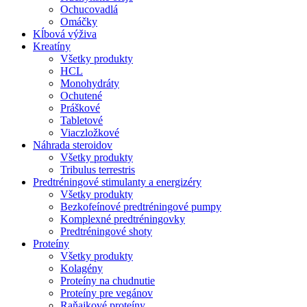
Ochucovadlá
Omáčky
Kĺbová výživa
Kreatíny
Všetky produkty
HCL
Monohydráty
Ochutené
Práškové
Tabletové
Viaczložkové
Náhrada steroidov
Všetky produkty
Tribulus terrestris
Predtréningové stimulanty a energizéry
Všetky produkty
Bezkofeínové predtréningové pumpy
Komplexné predtréningovky
Predtréningové shoty
Proteíny
Všetky produkty
Kolagény
Proteíny na chudnutie
Proteíny pre vegánov
Raňajkové proteíny