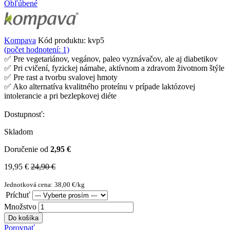
Obľúbené
Kompava
Kód produktu:
kvp5
(počet hodnotení: 1)
✅ Pre vegetariánov, vegánov, paleo vyznávačov, ale aj diabetikov
✅ Pri cvičení, fyzickej námahe, aktívnom a zdravom životnom štýle
✅ Pre rast a tvorbu svalovej hmoty
✅ Ako alternatíva kvalitného proteínu v prípade laktózovej
intolerancie a pri bezlepkovej diéte
Dostupnosť:
Skladom
Doručenie od
2,95 €
19,95 €
24,90 €
Jednotková cena: 38,00 €/kg
Príchuť
Množstvo
Do košíka
Porovnať