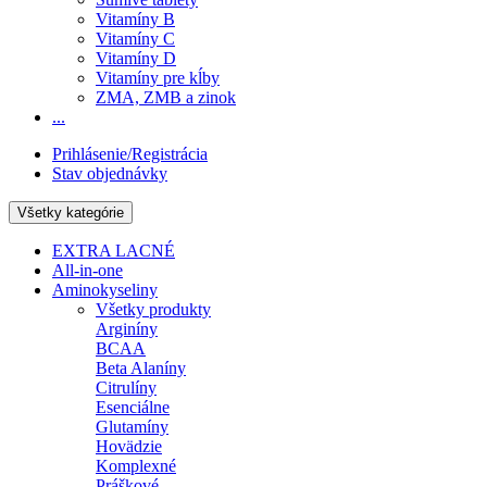
Vitamíny B
Vitamíny C
Vitamíny D
Vitamíny pre kĺby
ZMA, ZMB a zinok
...
Prihlásenie/Registrácia
Stav objednávky
Všetky kategórie
EXTRA LACNÉ
All-in-one
Aminokyseliny
Všetky produkty
Arginíny
BCAA
Beta Alaníny
Citrulíny
Esenciálne
Glutamíny
Hovädzie
Komplexné
Práškové