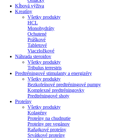
Omáčky
Kĺbová výživa
Kreatíny
Všetky produkty
HCL
Monohydráty
Ochutené
Práškové
Tabletové
Viaczložkové
Náhrada steroidov
Všetky produkty
Tribulus terrestris
Predtréningové stimulanty a energizéry
Všetky produkty
Bezkofeínové predtréningové pumpy
Komplexné predtréningovky
Predtréningové shoty
Proteíny
Všetky produkty
Kolagény
Proteíny na chudnutie
Proteíny pre vegánov
Raňajkové proteíny
Srvátkové proteíny