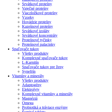
Srvátkové proteíny
Vaječné proteíny
Viaczložkové proteíny
Vzorky
Hovädzie proteíny
Kazeínové proteíny
Srvátkové izoláty
Srvátkové koncentráty
Proteínové tyčinky
Proteínové palacinky
Spaľovače tukov
Všetky produkty
Komplexné spaľovače tukov
L-Karnitín
Spaľovače tukov pre ženy
Synefrín
Vitamíny a minerály
Všetky produkty
Adaptogény
Elektrolyty
Komplexné vitamíny a minerály
Magnéziá
Omega
Probiotiká a tráviace enzýmy
Šumivé tablety