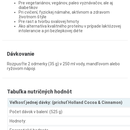
Pre vegetariánov, vegánov, paleo vyznávačov, ale aj
diabetikov
Pri cvičení, fyzickej námahe, aktívnom a zdravom
životnom štýle
Pre rast a tvorbu svalovej hmoty
Ako alternatíva kvalitného proteínu v prípade laktózovej
intolerancie a pri bezlepkovej diéte
Dávkovanie
Rozpusťte 2 odmerky (35 g) v 250 ml vody, mandl’ovom alebo
ryžovom nápoji.
Tabuľka nutričných hodnôt
Veľkosť jednej dávky: (príchuť Holland Cocoa & Cinnamon)
Počet dávok v balení: (525 g)
Hodnoty: