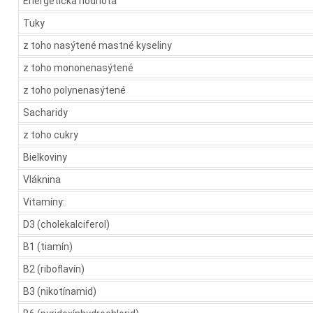
Energetická hodnota
Tuky
z toho nasýtené mastné kyseliny
z toho mononenasýtené
z toho polynenasýtené
Sacharidy
z toho cukry
Bielkoviny
Vláknina
Vitamíny:
D3 (cholekalciferol)
B1 (tiamín)
B2 (riboflavín)
B3 (nikotínamid)