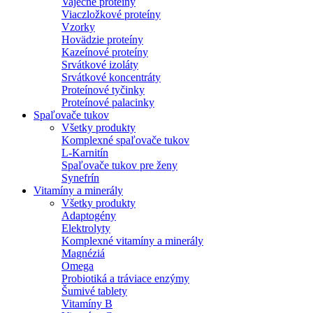
Vaječné proteíny
Viaczložkové proteíny
Vzorky
Hovädzie proteíny
Kazeínové proteíny
Srvátkové izoláty
Srvátkové koncentráty
Proteínové tyčinky
Proteínové palacinky
Spaľovače tukov
Všetky produkty
Komplexné spaľovače tukov
L-Karnitín
Spaľovače tukov pre ženy
Synefrín
Vitamíny a minerály
Všetky produkty
Adaptogény
Elektrolyty
Komplexné vitamíny a minerály
Magnéziá
Omega
Probiotiká a tráviace enzýmy
Šumivé tablety
Vitamíny B