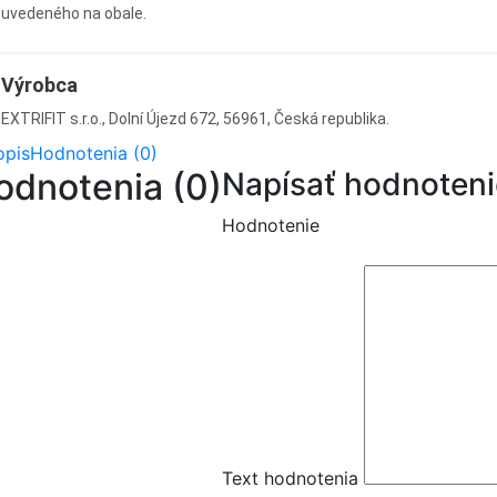
uvedeného na obale.
Výrobca
EXTRIFIT s.r.o., Dolní Újezd 672, 56961, Česká republika.
opis
Hodnotenia (0)
odnotenia (0)
Napísať hodnoteni
Hodnotenie
Text hodnotenia