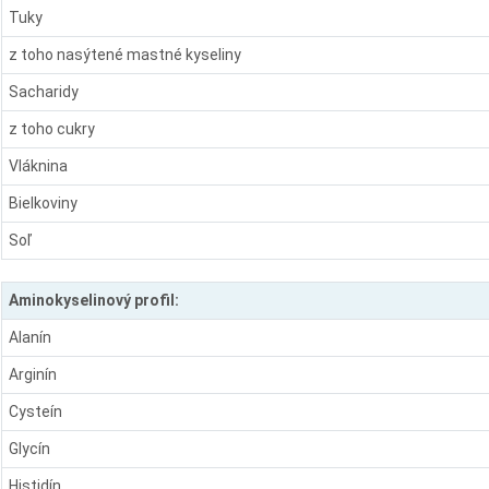
Tuky
z toho nasýtené mastné kyseliny
Sacharidy
z toho cukry
Vláknina
Bielkoviny
Soľ
Aminokyselinový profil:
Alanín
Arginín
Cysteín
Glycín
Histidín