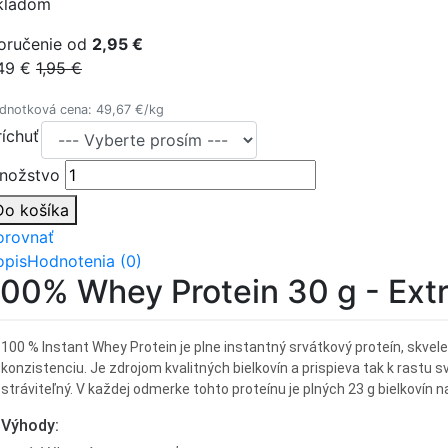
kladom
oručenie od
2,95 €
,49 €
1,95 €
dnotková cena: 49,67 €/kg
ríchuť
nožstvo
Do košíka
orovnať
opis
Hodnotenia (0)
100% Whey Protein 30 g - Extri
100 % Instant Whey Protein je plne instantný srvátkový proteín, skvel
konzistenciu. Je zdrojom kvalitných bielkovín a prispieva tak k rastu 
stráviteľný. V každej odmerke tohto proteínu je plných 23 g bielkovín 
Výhody: