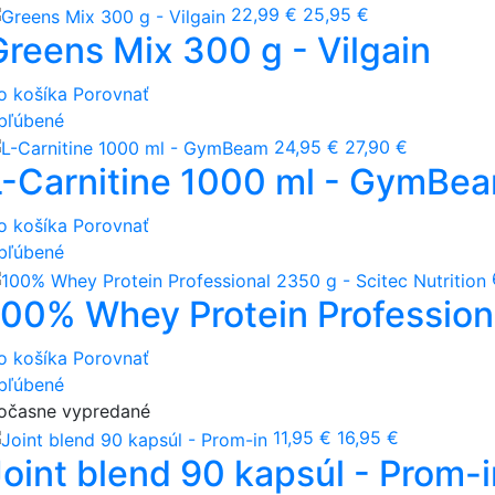
22,99 €
25,95 €
Greens Mix 300 g - Vilgain
o košíka
Porovnať
bľúbené
24,95 €
27,90 €
L-Carnitine 1000 ml - GymBe
o košíka
Porovnať
bľúbené
100% Whey Protein Professiona
o košíka
Porovnať
bľúbené
očasne vypredané
11,95 €
16,95 €
Joint blend 90 kapsúl - Prom-i