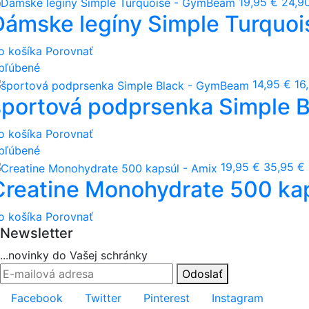
19,95 €
24,9
Dámske legíny Simple Turquo
o košíka
Porovnať
bľúbené
14,95 €
16
športová podprsenka Simple 
o košíka
Porovnať
bľúbené
19,95 €
35,95 €
Creatine Monohydrate 500 kap
o košíka
Porovnať
Newsletter
...novinky do Vašej schránky
Odoslať
Facebook
Twitter
Pinterest
Instagram