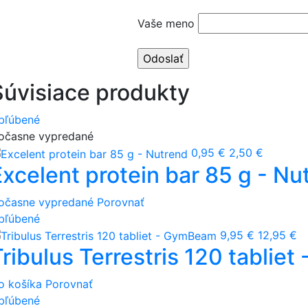
Vaše meno
Súvisiace produkty
bľúbené
očasne vypredané
0,95 €
2,50 €
Excelent protein bar 85 g - Nu
očasne vypredané
Porovnať
bľúbené
9,95 €
12,95 €
Tribulus Terrestris 120 tablie
o košíka
Porovnať
bľúbené