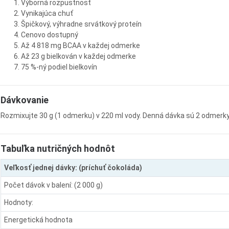
Výborná rozpustnosť
Vynikajúca chuť
Špičkový, výhradne srvátkový proteín
Cenovo dostupný
Až 4 818 mg BCAA v každej odmerke
Až 23 g bielkován v každej odmerke
75 %-ný podiel bielkovín
Dávkovanie
Rozmixujte 30 g (1 odmerku) v 220 ml vody. Denná dávka sú 2 odmerky
Tabuľka nutričných hodnôt
Veľkosť jednej dávky: (príchuť čokoláda)
Počet dávok v balení: (2 000 g)
Hodnoty:
Energetická hodnota