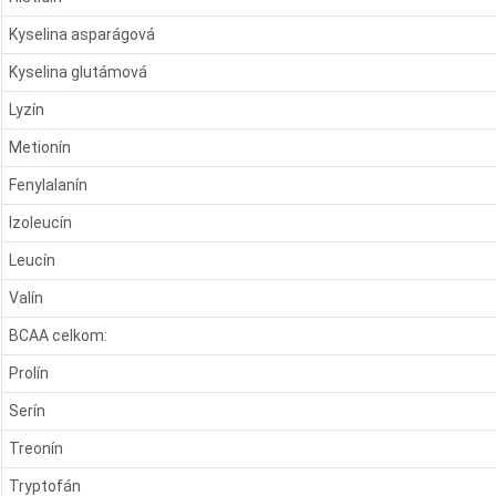
Kyselina asparágová
Kyselina glutámová
Lyzín
Metionín
Fenylalanín
Izoleucín
Leucín
Valín
BCAA celkom:
Prolín
Serín
Treonín
Tryptofán