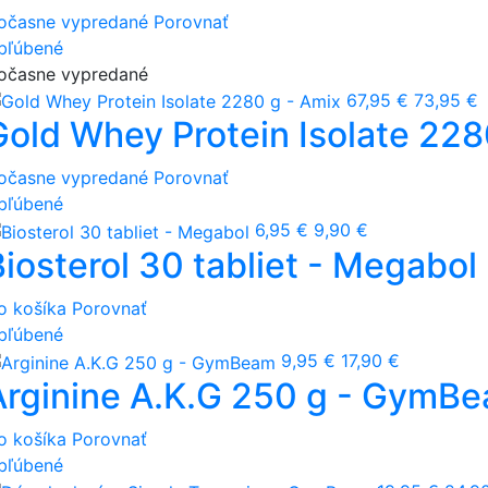
očasne vypredané
Porovnať
bľúbené
očasne vypredané
67,95 €
73,95 €
Gold Whey Protein Isolate 228
očasne vypredané
Porovnať
bľúbené
6,95 €
9,90 €
Biosterol 30 tabliet - Megabol
o košíka
Porovnať
bľúbené
9,95 €
17,90 €
Arginine A.K.G 250 g - GymB
o košíka
Porovnať
bľúbené