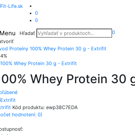
0
0
0
Menu
Hľadať
tvoriť
vod
Proteíny
100% Whey Protein 30 g - Extrifit
24%
100% Whey Protein 30 g 
bľúbené
trifit
Kód produktu:
ewp38C7EDA
počet hodnotení: 0)
ostupnosť: