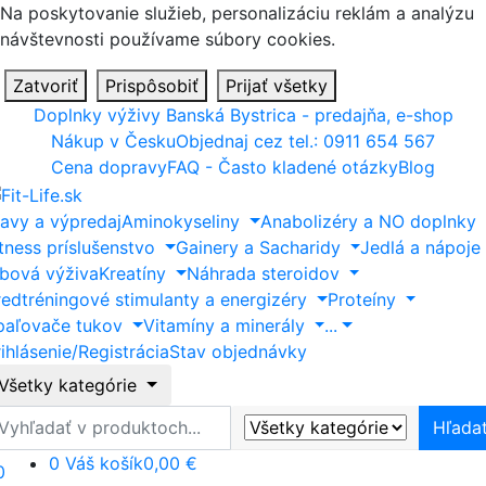
Na poskytovanie služieb, personalizáciu reklám a analýzu
návštevnosti používame súbory cookies.
Zatvoriť
Prispôsobiť
Prijať všetky
Doplnky výživy Banská Bystrica - predajňa, e-shop
Nákup v Česku
Objednaj cez tel.: 0911 654 567
Cena dopravy
FAQ - Často kladené otázky
Blog
ľavy a výpredaj
Aminokyseliny
Anabolizéry a NO doplnky
itness príslušenstvo
Gainery a Sacharidy
Jedlá a nápoje
ĺbová výživa
Kreatíny
Náhrada steroidov
redtréningové stimulanty a energizéry
Proteíny
paľovače tukov
Vitamíny a minerály
...
ihlásenie/Registrácia
Stav objednávky
Všetky kategórie
ľadať
Hľada
0
Váš košík
0,00 €
0