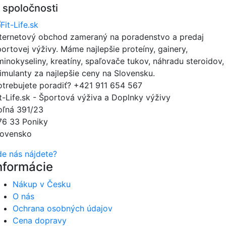
 spoločnosti
nternetový obchod zameraný na poradenstvo a predaj
portovej výživy. Máme najlepšie proteíny, gainery,
minokyseliny, kreatíny, spaľovače tukov, náhradu steroidov,
timulanty za najlepšie ceny na Slovensku.
otrebujete poradiť?
+421 911 654 567
it-Life.sk - Športová výživa a Doplnky výživy
oľná 391/23
76 33 Poniky
lovensko
de nás nájdete?
nformácie
Nákup v Česku
O nás
Ochrana osobných údajov
Cena dopravy