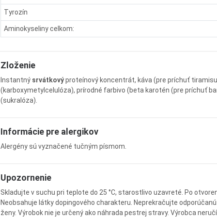
Tyrozín
Aminokyseliny celkom:
Zloženie
Instantný
srvátkový
proteínový koncentrát, káva (pre príchuť tiramis
(karboxymetylcelulóza), prírodné farbivo (beta karotén (pre príchuť ban
(sukralóza).
Informácie pre alergikov
Alergény sú vyznačené tučným písmom.
Upozornenie
Skladujte v suchu pri teplote do 25 °C, starostlivo uzavreté. Po otv
Neobsahuje látky dopingového charakteru. Neprekračujte odporúčanú d
ženy. Výrobok nie je určený ako náhrada pestrej stravy. Výrobca ner