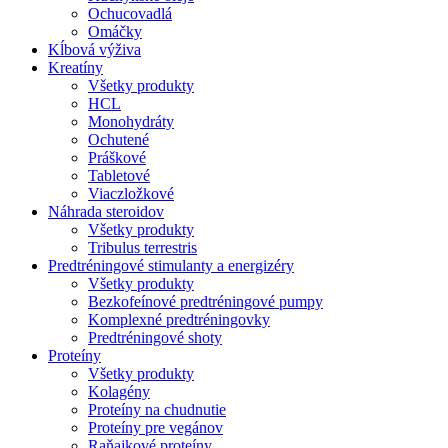
Ochucovadlá
Omáčky
Kĺbová výživa
Kreatíny
Všetky produkty
HCL
Monohydráty
Ochutené
Práškové
Tabletové
Viaczložkové
Náhrada steroidov
Všetky produkty
Tribulus terrestris
Predtréningové stimulanty a energizéry
Všetky produkty
Bezkofeínové predtréningové pumpy
Komplexné predtréningovky
Predtréningové shoty
Proteíny
Všetky produkty
Kolagény
Proteíny na chudnutie
Proteíny pre vegánov
Raňajkové proteíny