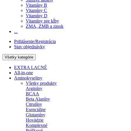
Vitamíny B
Vitamíny C
Vitamíny D
Vitamíny pre kĺby
ZMA, ZMB a zinok
...
Prihlásenie/Registrácia
Stav objednávky
Všetky kategórie
EXTRA LACNÉ
All-in-one
Aminokyseliny
Všetky produkty
Arginíny
BCAA
Beta Alaníny
Citrulíny
Esenciálne
Glutamíny
Hovädzie
Komplexné
Práškové