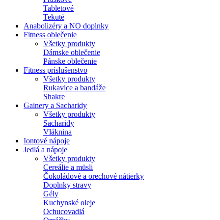
Tabletové
Tekuté
Anabolizéry a NO doplnky
Fitness oblečenie
Všetky produkty
Dámske oblečenie
Pánske oblečenie
Fitness príslušenstvo
Všetky produkty
Rukavice a bandáže
Shakre
Gainery a Sacharidy
Všetky produkty
Sacharidy
Vláknina
Iontové nápoje
Jedlá a nápoje
Všetky produkty
Cereálie a müsli
Čokoládové a orechové nátierky
Doplnky stravy
Gély
Kuchynské oleje
Ochucovadlá