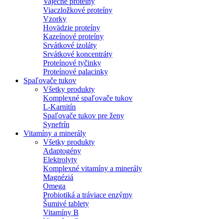
Vaječné proteíny
Viaczložkové proteíny
Vzorky
Hovädzie proteíny
Kazeínové proteíny
Srvátkové izoláty
Srvátkové koncentráty
Proteínové tyčinky
Proteínové palacinky
Spaľovače tukov
Všetky produkty
Komplexné spaľovače tukov
L-Karnitín
Spaľovače tukov pre ženy
Synefrín
Vitamíny a minerály
Všetky produkty
Adaptogény
Elektrolyty
Komplexné vitamíny a minerály
Magnéziá
Omega
Probiotiká a tráviace enzýmy
Šumivé tablety
Vitamíny B