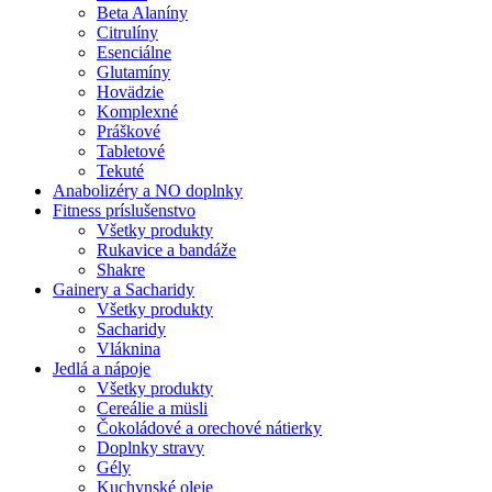
Beta Alaníny
Citrulíny
Esenciálne
Glutamíny
Hovädzie
Komplexné
Práškové
Tabletové
Tekuté
Anabolizéry a NO doplnky
Fitness príslušenstvo
Všetky produkty
Rukavice a bandáže
Shakre
Gainery a Sacharidy
Všetky produkty
Sacharidy
Vláknina
Jedlá a nápoje
Všetky produkty
Cereálie a müsli
Čokoládové a orechové nátierky
Doplnky stravy
Gély
Kuchynské oleje