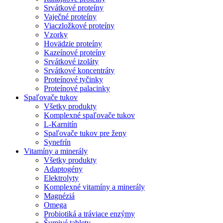
Srvátkové proteíny
Vaječné proteíny
Viaczložkové proteíny
Vzorky
Hovädzie proteíny
Kazeínové proteíny
Srvátkové izoláty
Srvátkové koncentráty
Proteínové tyčinky
Proteínové palacinky
Spaľovače tukov
Všetky produkty
Komplexné spaľovače tukov
L-Karnitín
Spaľovače tukov pre ženy
Synefrín
Vitamíny a minerály
Všetky produkty
Adaptogény
Elektrolyty
Komplexné vitamíny a minerály
Magnéziá
Omega
Probiotiká a tráviace enzýmy
Šumivé tablety