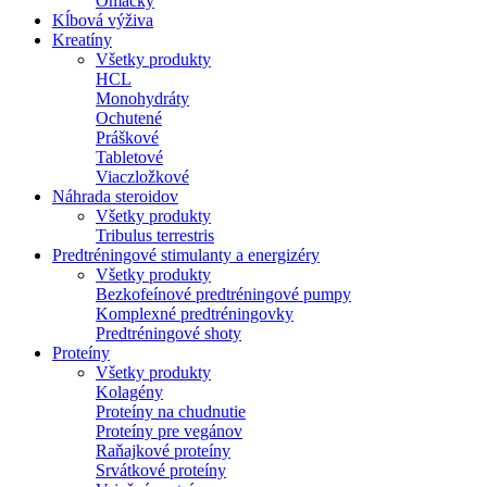
Omáčky
Kĺbová výživa
Kreatíny
Všetky produkty
HCL
Monohydráty
Ochutené
Práškové
Tabletové
Viaczložkové
Náhrada steroidov
Všetky produkty
Tribulus terrestris
Predtréningové stimulanty a energizéry
Všetky produkty
Bezkofeínové predtréningové pumpy
Komplexné predtréningovky
Predtréningové shoty
Proteíny
Všetky produkty
Kolagény
Proteíny na chudnutie
Proteíny pre vegánov
Raňajkové proteíny
Srvátkové proteíny