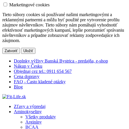
Marketingové cookies
Tieto súbory cookies sú používané našimi marketingovými a
reklamnými partnermi a môžu byť použité pre vytvorenie profilu
záujmov návštevníkov. Tieto súbory nám pomáhajú vyhodnotiť
efektívnosť marketingových kampaní, lepšie porozumieť správaniu
návštevníkov a prípadne zobrazovať reklamy zodpovedajúce ich
záujmom.
Zatvoriť
Uložiť
Doplnky výživy Banská Bystrica - predajňa, e-shop
Nákup v Česku
Objednaj cez tel.: 0911 654 567
Cena dopravy
FAQ - Často kladené otázky
Blog
Zľavy a výpredaj
Aminokyseliny
Všetky produkty
Arginíny
BCAA