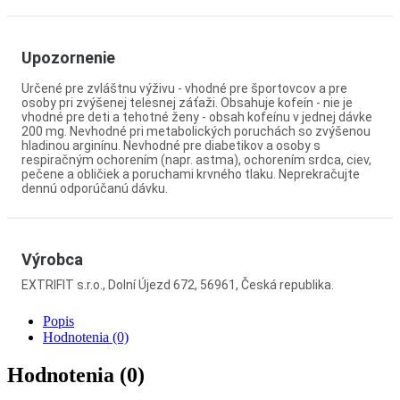
Upozornenie
Určené pre zvláštnu výživu - vhodné pre športovcov a pre
osoby pri zvýšenej telesnej záťaži. Obsahuje kofeín - nie je
vhodné pre deti a tehotné ženy - obsah kofeínu v jednej dávke
200 mg. Nevhodné pri metabolických poruchách so zvýšenou
hladinou arginínu. Nevhodné pre diabetikov a osoby s
respiračným ochorením (napr. astma), ochorením srdca, ciev,
pečene a obličiek a poruchami krvného tlaku. Neprekračujte
dennú odporúčanú dávku.
Výrobca
EXTRIFIT s.r.o., Dolní Újezd 672, 56961, Česká republika.
Popis
Hodnotenia (0)
Hodnotenia (0)