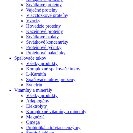
Srvátkové proteíny
Vaječné proteíny
Viaczložkové proteíny
Vzorky
Hovädzie proteíny
Kazeínové proteíny
Srvátkové izoláty
Srvátkové koncentráty
Proteínové tyčinky
Proteínové palacinky
Spaľovače tukov
Všetky produkty
Komplexné spaľovače tukov
L-Karnitín
Spaľovače tukov pre ženy
Synefrín
Vitamíny a minerály
Všetky produkty
Adaptogény
Elektrolyty
Komplexné vitamíny a minerály
Magnéziá
Omega
Probiotiká a tráviace enzýmy
Šumivé tablety