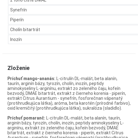
z toho čisté DMAE
Synefrín
Piperín
Cholín bitartrát
Inozín
Zloženie
Príchuť mango-ananás:
L-citrulín DL-malát, beta alanín,
taurín, arginín bázy, tyrozín, cholín, inozín, peptidy
aminokyseliny L-arginínu, extrakt zo zeleného čaju, kofeín
bezvodý, DMAE bitartrát, extrakt z čierneho korenia - piperín,
extrakt Citrus Aurantium - synefrín, fosforečnan vápenatý
(protihrudkujúca látka), aróma, beta karotén (prírodné farbivo),
oxid kremičitý (protihrudkujúca látka), sukralóza (sladidlo).
Príchuť pomaranč:
L-citrulín DL-malát, beta alanín, taurín,
arginín bázy, tyrozín, cholín, inozín, peptidy aminokyseliny L-
arginínu, extrakt zo zeleného čaju, kofeín bezvodý, DMAE
bitartrát, extrakt z čierneho korenia - piperín, extrakt Citrus
Aurantium - synefrín, fosforečnan vápenatý (protihrudkujúca