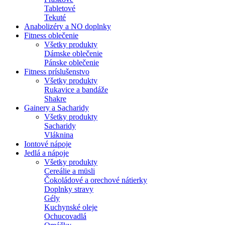
Tabletové
Tekuté
Anabolizéry a NO doplnky
Fitness oblečenie
Všetky produkty
Dámske oblečenie
Pánske oblečenie
Fitness príslušenstvo
Všetky produkty
Rukavice a bandáže
Shakre
Gainery a Sacharidy
Všetky produkty
Sacharidy
Vláknina
Iontové nápoje
Jedlá a nápoje
Všetky produkty
Cereálie a müsli
Čokoládové a orechové nátierky
Doplnky stravy
Gély
Kuchynské oleje
Ochucovadlá