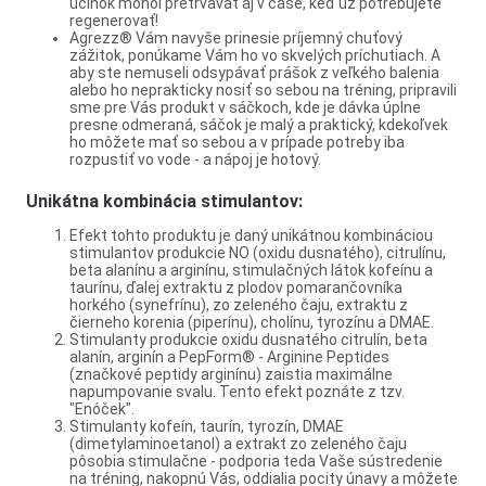
účinok mohol pretrvávať aj v čase, keď už potrebujete
regenerovať!
Agrezz® Vám navyše prinesie príjemný chuťový
zážitok, ponúkame Vám ho vo skvelých príchutiach. A
aby ste nemuseli odsypávať prášok z veľkého balenia
alebo ho neprakticky nosiť so sebou na tréning, pripravili
sme pre Vás produkt v sáčkoch, kde je dávka úplne
presne odmeraná, sáčok je malý a praktický, kdekoľvek
ho môžete mať so sebou a v prípade potreby iba
rozpustiť vo vode - a nápoj je hotový.
Unikátna kombinácia stimulantov:
Efekt tohto produktu je daný unikátnou kombináciou
stimulantov produkcie NO (oxidu dusnatého), citrulínu,
beta alanínu a arginínu, stimulačných látok kofeínu a
taurínu, ďalej extraktu z plodov pomarančovníka
horkého (synefrínu), zo zeleného čaju, extraktu z
čierneho korenia (piperínu), cholínu, tyrozínu a DMAE.
Stimulanty produkcie oxidu dusnatého citrulín, beta
alanín, arginín a PepForm® - Arginine Peptides
(značkové peptidy arginínu) zaistia maximálne
napumpovanie svalu. Tento efekt poznáte z tzv.
"Enóček".
Stimulanty kofeín, taurín, tyrozín, DMAE
(dimetylaminoetanol) a extrakt zo zeleného čaju
pôsobia stimulačne - podporia teda Vaše sústredenie
na tréning, nakopnú Vás, oddialia pocity únavy a môžete