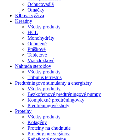
Ochucovadlá
Omáčky
Kĺbová výživa
Kreatíny
Všetky produkty
HCL
Monohydráty
Ochutené
Práškové
Tabletové
Viaczložkové
Náhrada steroidov
Všetky produkty
Tribulus terrestris
Predtréningové stimulanty a energizéry
Všetky produkty
Bezkofeínové predtréningové pumpy
Komplexné predtréningovky
Predtréningové shoty
Proteíny
Všetky produkty
Kolagény
Proteíny na chudnutie
Proteíny pre vegánov
Raňajkové proteíny