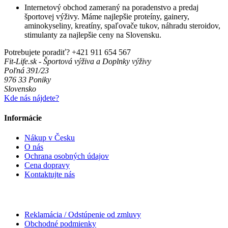
Internetový obchod zameraný na poradenstvo a predaj
športovej výživy. Máme najlepšie proteíny, gainery,
aminokyseliny, kreatíny, spaľovače tukov, náhradu steroidov,
stimulanty za najlepšie ceny na Slovensku.
Potrebujete poradiť?
+421 911 654 567
Fit-Life.sk - Športová výživa a Doplnky výživy
Poľná 391/23
976 33 Poniky
Slovensko
Kde nás nájdete?
Informácie
Nákup v Česku
O nás
Ochrana osobných údajov
Cena dopravy
Kontaktujte nás
Reklamácia / Odstúpenie od zmluvy
Obchodné podmienky