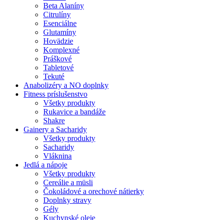
Beta Alaníny
Citrulíny
Esenciálne
Glutamíny
Hovädzie
Komplexné
Práškové
Tabletové
Tekuté
Anabolizéry a NO doplnky
Fitness príslušenstvo
Všetky produkty
Rukavice a bandáže
Shakre
Gainery a Sacharidy
Všetky produkty
Sacharidy
Vláknina
Jedlá a nápoje
Všetky produkty
Cereálie a müsli
Čokoládové a orechové nátierky
Doplnky stravy
Gély
Kuchynské oleje