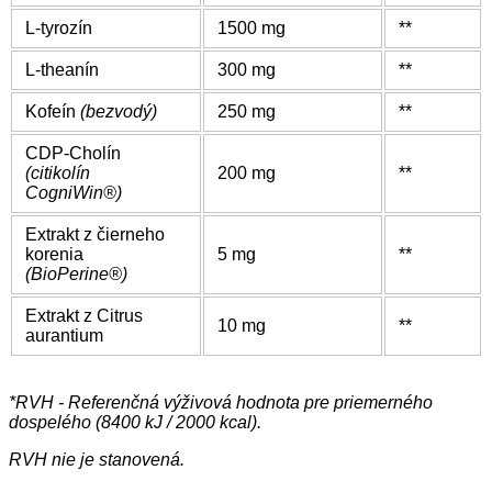
L-tyrozín
1500 mg
**
L-theanín
300 mg
**
Kofeín
(bezvodý)
250 mg
**
CDP-Cholín
(citikolín
200 mg
**
CogniWin®)
Extrakt z čierneho
korenia
5 mg
**
(BioPerine®)
Extrakt z Citrus
10 mg
**
aurantium
*RVH - Referenčná výživová hodnota pre priemerného
dospelého (8400 kJ / 2000 kcal).
RVH nie je stanovená.