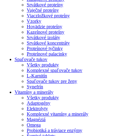
Srvátkové proteíny
Vaječné proteíny
Viaczložkové proteíny
Vzorky
Hovädzie proteíny
Kazeínové proteíny
Srvátkové izoláty
Srvátkové koncentráty
Proteínové tyčinky
Proteínové palacinky
Spaľovače tukov
Všetky produkty
Komplexné spaľovače tukov
L-Karnitín
Spaľovače tukov pre ženy
Synefrín
Vitamíny a minerály
Všetky produkty
Adaptogény
Elektrolyty
Komplexné vitamíny a minerály
Magnéziá
Omega
Probiotiká a tráviace enzýmy
Šumivé tablety