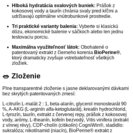
Hlboká hydratácia svalových buniek:
Prášok z
kokosovej vody a taurín chránia svaly pred kŕčmi a
udržiavajú optimálne vnútrobunkové prostredie.
Tri praktické varianty balenia:
Vyberte si klasickú
dózu, ekonomické balenie v sáčkoch alebo len jednu
testovaciu porciu.
Maximálna využiteľnosť látok:
Obohatené o
patentovaný extrakt z čierneho korenia
BioPerine®
,
ktorý dramaticky zvyšuje vstrebateľnosť všetkých
zložiek.
🥗 Zloženie
Plne transparentné zloženie s jasne deklarovanými dávkami
bez skrytých patentovaných zmesí:
L-citrulín L-malát 2 : 1, beta-alanín, glycerol monostearát 90
%, A-AKG (L-arginín alfa-ketoglutarát), kreatín hydrochlorid,
L-tyrozín, taurín, extrakt z červenej repy, prášok z kokosovej
vody, arómy, L-theanín, kofeín bezvodý, Vitis vinifera (extrakt
z vínnej révy), CDP-cholín (citikolín) CogniWin®, sladidlo:
sukralóza; nikotínamid (niacín), BioPerine® extrakt z