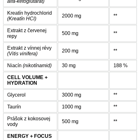
alfa-ketoglutarát)
Kreatín hydrochlorid
2000 mg
**
(Kreatín HCl)
Extrakt z červenej
500 mg
**
repy
Extrakt z vínnej révy
200 mg
**
(Vitis vinifera)
Niacín
(nikotínamid)
30 mg
188 %
CELL VOLUME +
HYDRATION
Glycerol
3000 mg
**
Taurín
1000 mg
**
Prášok z kokosovej
500 mg
**
vody
ENERGY + FOCUS