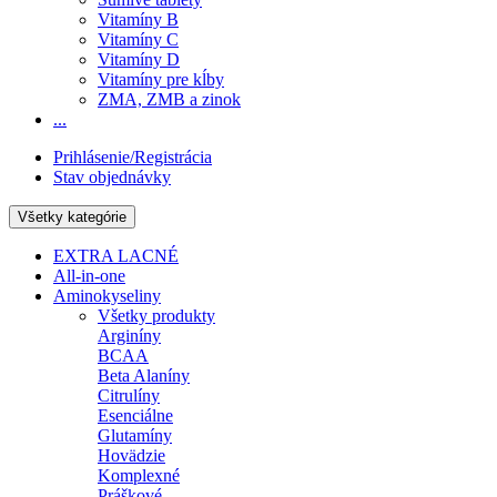
Vitamíny B
Vitamíny C
Vitamíny D
Vitamíny pre kĺby
ZMA, ZMB a zinok
...
Prihlásenie/Registrácia
Stav objednávky
Všetky kategórie
EXTRA LACNÉ
All-in-one
Aminokyseliny
Všetky produkty
Arginíny
BCAA
Beta Alaníny
Citrulíny
Esenciálne
Glutamíny
Hovädzie
Komplexné
Práškové