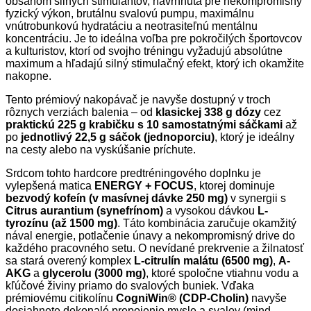
obsahom silných stimulantov, navrhnutá pre nekompromisný
fyzický výkon, brutálnu svalovú pumpu, maximálnu
vnútrobunkovú hydratáciu a neotrasiteľnú mentálnu
koncentráciu. Je to ideálna voľba pre pokročilých športovcov
a kulturistov, ktorí od svojho tréningu vyžadujú absolútne
maximum a hľadajú silný stimulačný efekt, ktorý ich okamžite
nakopne.
Tento prémiový nakopávač je navyše dostupný v troch
rôznych verziách balenia – od
klasickej 338 g dózy
cez
praktickú 225 g krabičku s 10 samostatnými sáčkami
až
po
jednotlivý 22,5 g sáčok (jednoporciu)
, ktorý je ideálny
na cesty alebo na vyskúšanie príchute.
Srdcom tohto hardcore predtréningového doplnku je
vylepšená matica
ENERGY + FOCUS
, ktorej dominuje
bezvodý kofeín (v masívnej dávke 250 mg)
v synergii s
Citrus aurantium (synefrínom)
a vysokou dávkou
L-
tyrozínu (až 1500 mg)
. Táto kombinácia zaručuje okamžitý
nával energie, potlačenie únavy a nekompromisný drive do
každého pracovného setu. O nevídané prekrvenie a žilnatosť
sa stará overený komplex
L-citrulín malátu (6500 mg)
,
A-
AKG
a
glycerolu (3000 mg)
, ktoré spoločne vtiahnu vodu a
kľúčové živiny priamo do svalových buniek. Vďaka
prémiovému citikolínu
CogniWin® (CDP-Cholin)
navyše
dosiahnete dokonalé prepojenie mysle a svalov (mind-