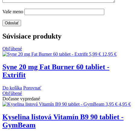
Vaše meno
Súvisiace produkty
Obľúbené
5,99 €
12,95 €
Syne 20 mg Fat Burner 60 tabliet -
Extrifit
Do košíka
Porovnať
Obľúbené
Dočasne vypredané
3,95 €
4,95 €
Kyselina listová Vitamín B9 90 tabliet -
GymBeam