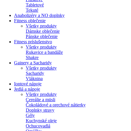
Tabletové
Tekuté
Anabolizéry a NO doplnky
Fitness oblečenie
Všetky produkty
Dámske oblečenie
Pánske oblečenie
Fitness príslušenstvo
Všetky produkty
Rukavice a bandáže
Shakre
Gainery a Sacharidy
Všetky produkty
Sacharidy
Vláknina
Iontové nápoje
Jedlá a nápoje
Všetky produkty
Cereálie a müsli
Čokoládové a orechové nátierky
Doplnky stravy
Gély
Kuchynské oleje
Ochucovadlá