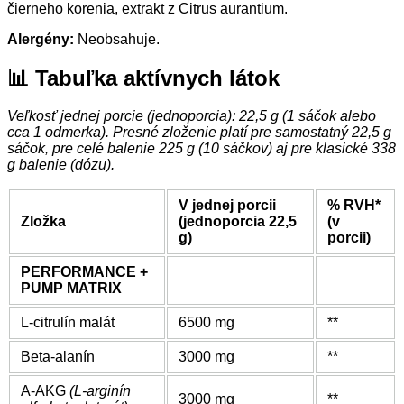
čierneho korenia, extrakt z Citrus aurantium.
Alergény:
Neobsahuje.
📊 Tabuľka aktívnych látok
Veľkosť jednej porcie (jednoporcia): 22,5 g (1 sáčok alebo
cca 1 odmerka). Presné zloženie platí pre samostatný 22,5 g
sáčok, pre celé balenie 225 g (10 sáčkov) aj pre klasické 338
g balenie (dózu).
V jednej porcii
% RVH*
Zložka
(jednoporcia 22,5
(v
g)
porcii)
PERFORMANCE +
PUMP MATRIX
L-citrulín malát
6500 mg
**
Beta-alanín
3000 mg
**
A-AKG
(L-arginín
3000 mg
**