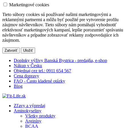
Marketingové cookies
Tieto súbory cookies sú používané našimi marketingovými a
reklamnými partnermi a môžu byť použité pre vytvorenie profilu
záujmov návštevníkov. Tieto súbory nám pomáhajú vyhodnotiť
efektívnosť marketingových kampaní, lepšie porozumieť správaniu
návštevníkov a prípadne zobrazovať reklamy zodpovedajúce ich
záujmom.
Zatvoriť
Uložiť
Doplnky výživy Banská Bystrica - predajňa, e-shop
Nákup v Česku
Objednaj cez tel.: 0911 654 567
Cena dopravy
FAQ - Často kladené otázky
Blog
Zľavy a výpredaj
Aminokyseliny
Všetky produkty
Arginíny
BCAA