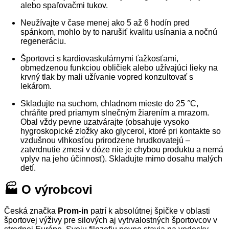
alebo spaľovačmi tukov.
Neužívajte v čase menej ako 5 až 6 hodín pred
spánkom, mohlo by to narušiť kvalitu usínania a nočnú
regeneráciu.
Športovci s kardiovaskulárnymi ťažkosťami,
obmedzenou funkciou obličiek alebo užívajúci lieky na
krvný tlak by mali užívanie vopred konzultovať s
lekárom.
Skladujte na suchom, chladnom mieste do 25 °C,
chráňte pred priamym slnečným žiarením a mrazom.
Obal vždy pevne uzatvárajte (obsahuje vysoko
hygroskopické zložky ako glycerol, ktoré pri kontakte so
vzdušnou vlhkosťou prirodzene hrudkovatejú –
zatvrdnutie zmesi v dóze nie je chybou produktu a nemá
vplyv na jeho účinnosť). Skladujte mimo dosahu malých
detí.
🏭 O výrobcovi
Česká značka
Prom-in
patrí k absolútnej špičke v oblasti
športovej výživy pre silových aj vytrvalostných športovcov v