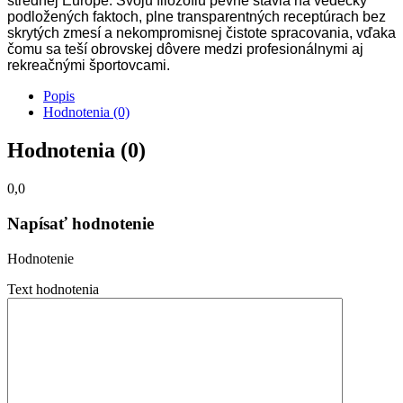
strednej Európe. Svoju filozofiu pevne stavia na vedecky
podložených faktoch, plne transparentných receptúrach bez
skrytých zmesí a nekompromisnej čistote spracovania, vďaka
čomu sa teší obrovskej dôvere medzi profesionálnymi aj
rekreačnými športovcami.
Popis
Hodnotenia (0)
Hodnotenia (0)
0,0
Napísať hodnotenie
Hodnotenie
Text hodnotenia