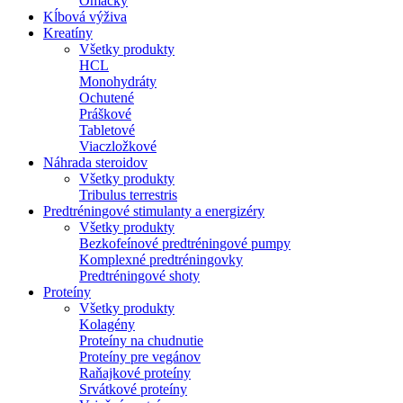
Omáčky
Kĺbová výživa
Kreatíny
Všetky produkty
HCL
Monohydráty
Ochutené
Práškové
Tabletové
Viaczložkové
Náhrada steroidov
Všetky produkty
Tribulus terrestris
Predtréningové stimulanty a energizéry
Všetky produkty
Bezkofeínové predtréningové pumpy
Komplexné predtréningovky
Predtréningové shoty
Proteíny
Všetky produkty
Kolagény
Proteíny na chudnutie
Proteíny pre vegánov
Raňajkové proteíny
Srvátkové proteíny