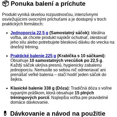
📦 Ponuka balení a príchute
Produkt vyniká skvelou rozpustnosťou, intenzívnymi
osviežujúcimi ovocnými príchuťami a je dostupný v troch
praktických formátoch:
Jednoporcia 22,5 g
(Samostatný sáčok):
Ideálna
voľba, ak chcete produkt najskôr ochutnať, otestovať
jeho silu alebo potrebujete bleskovú dávku do vrecka na
dnešný tréning.
Praktické balenie 225 g
(Krabička s 10 sáčkami):
Obsahuje
10 samostatných vrecúšok po 22,5 g
.
Každý sáčok ukrýva presnú, hygienicky zabalenú
jednoporciu. Nemusíte so sebou nič odmeriavať ani
prenášať veľké balenia – stačí hodiť jeden sáčok do
šejkra.
Klasické balenie 338 g (Dóza):
Tradičná dóza s voľne
sypaným práškom, ktorá obsahuje
15 plných
tréningových porcií
. Najlepšia voľba pre pravidelné
domáce dávkovanie.
💊 Dávkovanie a návod na použitie