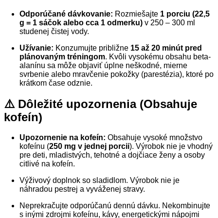
Odporúčané dávkovanie:
Rozmiešajte
1 porciu (22,5
g = 1 sáčok alebo cca 1 odmerku)
v 250 – 300 ml
studenej čistej vody.
Užívanie:
Konzumujte približne
15 až 20 minút pred
plánovaným tréningom
. Kvôli vysokému obsahu beta-
alanínu sa môže objaviť úplne neškodné, mierne
svrbenie alebo mravčenie pokožky (parestézia), ktoré po
krátkom čase odznie.
⚠️ Dôležité upozornenia (Obsahuje
kofeín)
Upozornenie na kofeín:
Obsahuje vysoké množstvo
kofeínu (
250 mg v jednej porcii
). Výrobok nie je vhodný
pre deti, mladistvých, tehotné a dojčiace ženy a osoby
citlivé na kofeín.
Výživový doplnok so sladidlom. Výrobok nie je
náhradou pestrej a vyváženej stravy.
Neprekračujte odporúčanú dennú dávku. Nekombinujte
s inými zdrojmi kofeínu, kávy, energetickými nápojmi