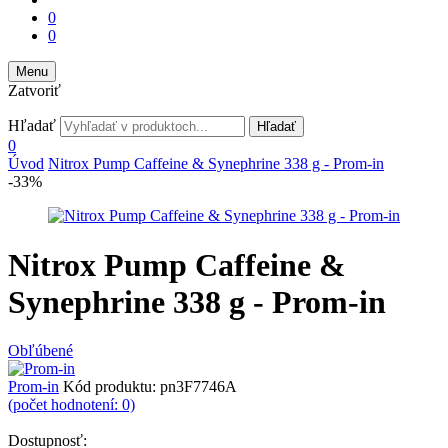
0
0
Menu
Zatvoriť
Hľadať
Hľadať
0
Úvod
Nitrox Pump Caffeine & Synephrine 338 g - Prom-in
-33%
Nitrox Pump Caffeine &
Synephrine 338 g - Prom-in
Obľúbené
Prom-in
Kód produktu:
pn3F7746A
(počet hodnotení: 0)
Dostupnosť: