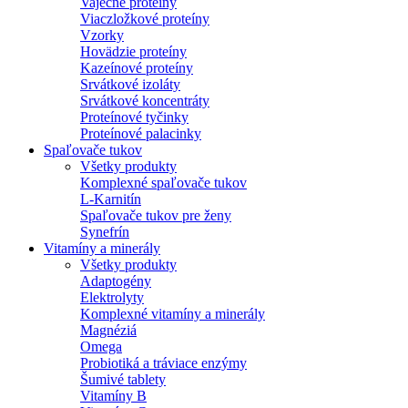
Vaječné proteíny
Viaczložkové proteíny
Vzorky
Hovädzie proteíny
Kazeínové proteíny
Srvátkové izoláty
Srvátkové koncentráty
Proteínové tyčinky
Proteínové palacinky
Spaľovače tukov
Všetky produkty
Komplexné spaľovače tukov
L-Karnitín
Spaľovače tukov pre ženy
Synefrín
Vitamíny a minerály
Všetky produkty
Adaptogény
Elektrolyty
Komplexné vitamíny a minerály
Magnéziá
Omega
Probiotiká a tráviace enzýmy
Šumivé tablety
Vitamíny B