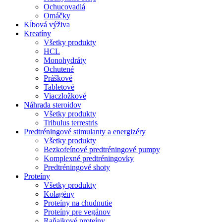
Ochucovadlá
Omáčky
Kĺbová výživa
Kreatíny
Všetky produkty
HCL
Monohydráty
Ochutené
Práškové
Tabletové
Viaczložkové
Náhrada steroidov
Všetky produkty
Tribulus terrestris
Predtréningové stimulanty a energizéry
Všetky produkty
Bezkofeínové predtréningové pumpy
Komplexné predtréningovky
Predtréningové shoty
Proteíny
Všetky produkty
Kolagény
Proteíny na chudnutie
Proteíny pre vegánov
Raňajkové proteíny