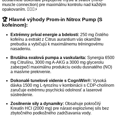
muscle connection) pre maximálnu kontrolu nad každým
opakovaním. 🏋️‍♂️🔥⚡
🏆 Hlavné výhody Prom-in Nitrox Pump (S
kofeínom):
Extrémny príval energie a bdelosti:
250 mg čistého
kofeínu a extrakt z Citrus aurantium vás okamžite
prebudia a vybičujú k maximálnemu tréningovému
nasadeniu.
Brutálna svalová pumpa a vaskularita:
Synergia 6500
mg Citrulínu, 3000 mg A-AKG a 3000 mg glycerolu
zabezpečí maximálnu produkciu oxidu dusnatého (NO)
a masívne prekrvenie.
Dokonalé tunelové videnie s CogniWin®:
Vysoká
dávka 1500 mg L-tyrozínu v kombinácii s CDP-cholínom
zaručuje extrémnu psychickú odolnosť a laserové
sústredenie.
Zosilnenie sily a dynamiky:
Obsahuje pokročilý
Kreatín HCl (2000 mg) pre nárast explozívnej sils bez
zbytočného podkožného zadržiavania vody.