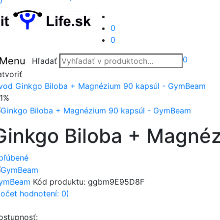
0
0
0
0
Menu
Hľadať
tvoriť
vod
Ginkgo Biloba + Magnézium 90 kapsúl - GymBeam
11%
Ginkgo Biloba + Magné
bľúbené
ymBeam
Kód produktu:
ggbm9E95D8F
počet hodnotení: 0)
ostupnosť: