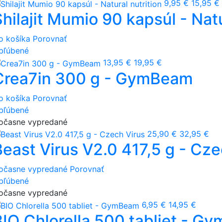
9,95 €
15,95 €
hilajit Mumio 90 kapsúl - Natu
o košíka
Porovnať
bľúbené
13,95 €
19,95 €
Crea7in 300 g - GymBeam
o košíka
Porovnať
bľúbené
očasne vypredané
25,90 €
32,95 €
Beast Virus V2.0 417,5 g - Cze
očasne vypredané
Porovnať
bľúbené
očasne vypredané
6,95 €
14,95 €
BIO Chlorella 500 tabliet - 