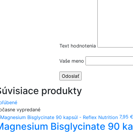
Text hodnotenia
Vaše meno
Súvisiace produkty
bľúbené
očasne vypredané
7,95 
Magnesium Bisglycinate 90 kap