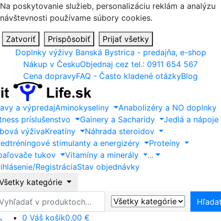
Na poskytovanie služieb, personalizáciu reklám a analýzu
návštevnosti používame súbory cookies.
Zatvoriť
Prispôsobiť
Prijať všetky
Doplnky výživy Banská Bystrica - predajňa, e-shop
Nákup v Česku
Objednaj cez tel.: 0911 654 567
Cena dopravy
FAQ - Často kladené otázky
Blog
ľavy a výpredaj
Aminokyseliny
Anabolizéry a NO doplnky
itness príslušenstvo
Gainery a Sacharidy
Jedlá a nápoje
ĺbová výživa
Kreatíny
Náhrada steroidov
redtréningové stimulanty a energizéry
Proteíny
paľovače tukov
Vitamíny a minerály
...
ihlásenie/Registrácia
Stav objednávky
Všetky kategórie
ľadať
Hľada
0
Váš košík
0,00 €