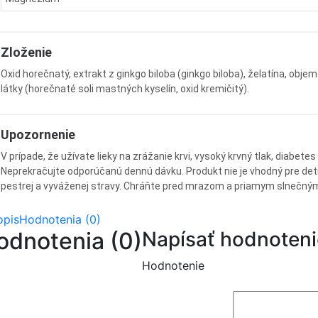
Zloženie
Oxid horečnatý, extrakt z ginkgo biloba (ginkgo biloba), želatína, obj
látky (horečnaté soli mastných kyselín, oxid kremičitý).
Upozornenie
V prípade, že užívate lieky na zrážanie krvi, vysoký krvný tlak, diabet
Neprekračujte odporúčanú dennú dávku. Produkt nie je vhodný pre deti
pestrej a vyváženej stravy. Chráňte pred mrazom a priamym slnečným 
opis
Hodnotenia (0)
odnotenia (0)
Napísať hodnoteni
Hodnotenie