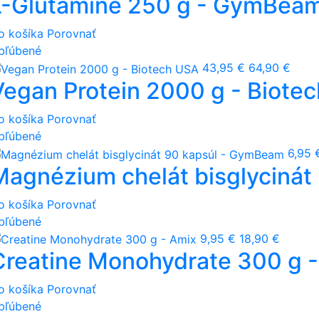
L-Glutamine 250 g - GymBea
o košíka
Porovnať
bľúbené
43,95 €
64,90 €
Vegan Protein 2000 g - Biote
o košíka
Porovnať
bľúbené
6,95 
Magnézium chelát bisglyciná
o košíka
Porovnať
bľúbené
9,95 €
18,90 €
Creatine Monohydrate 300 g 
o košíka
Porovnať
bľúbené