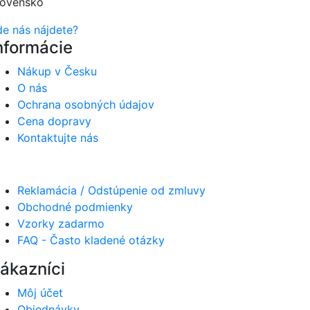
lovensko
de nás nájdete?
nformácie
Nákup v Česku
O nás
Ochrana osobných údajov
Cena dopravy
Kontaktujte nás
Reklamácia / Odstúpenie od zmluvy
Obchodné podmienky
Vzorky zadarmo
FAQ - Často kladené otázky
ákazníci
Môj účet
Objednávky