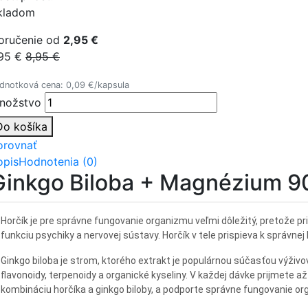
kladom
oručenie od
2,95 €
,95 €
8,95 €
dnotková cena: 0,09 €/kapsula
nožstvo
Do košíka
orovnať
opis
Hodnotenia (0)
Ginkgo Biloba + Magnézium 9
Horčík je pre správne fungovanie organizmu veľmi dôležitý, pretože pri
funkciu psychiky a nervovej sústavy. Horčík v tele prispieva k správnej
Ginkgo biloba je strom, ktorého extrakt je populárnou súčasťou výživ
flavonoidy, terpenoidy a organické kyseliny. V každej dávke prijmete 
kombináciu horčíka a ginkgo biloby, a podporte správne fungovanie o