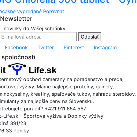
očasne vypredané
Porovnať
Newsletter
...novinky do Vašej schránky
Odoslať
Facebook
Twitter
Pinterest
Instagram
 spoločnosti
nternetový obchod zameraný na poradenstvo a predaj
portovej výživy. Máme najlepšie proteíny, gainery,
minokyseliny, kreatíny, spaľovače tukov, náhradu steroidov,
timulanty za najlepšie ceny na Slovensku.
otrebujete poradiť?
+421 911 654 567
it-Life.sk - Športová výživa a Doplnky výživy
oľná 391/23
76 33 Poniky