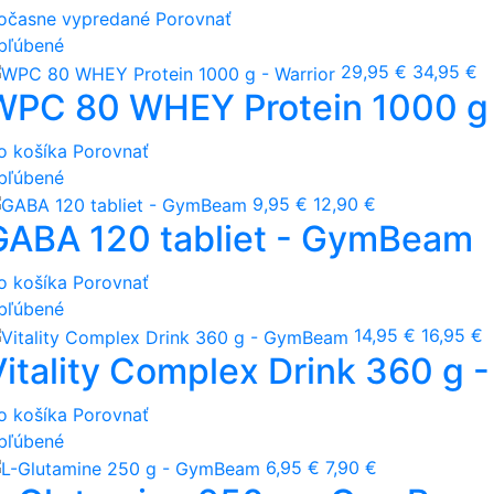
očasne vypredané
Porovnať
bľúbené
29,95 €
34,95 €
WPC 80 WHEY Protein 1000 g 
o košíka
Porovnať
bľúbené
9,95 €
12,90 €
GABA 120 tabliet - GymBeam
o košíka
Porovnať
bľúbené
14,95 €
16,95 €
Vitality Complex Drink 360 g
o košíka
Porovnať
bľúbené
6,95 €
7,90 €