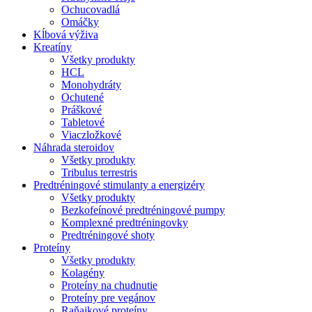
Ochucovadlá
Omáčky
Kĺbová výživa
Kreatíny
Všetky produkty
HCL
Monohydráty
Ochutené
Práškové
Tabletové
Viaczložkové
Náhrada steroidov
Všetky produkty
Tribulus terrestris
Predtréningové stimulanty a energizéry
Všetky produkty
Bezkofeínové predtréningové pumpy
Komplexné predtréningovky
Predtréningové shoty
Proteíny
Všetky produkty
Kolagény
Proteíny na chudnutie
Proteíny pre vegánov
Raňajkové proteíny