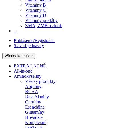
Vitamíny B
Vitamíny C
Vitamíny D
Vitamíny pre kĺby
ZMA, ZMB a zinok
...
Prihlásenie/Registrácia
Stav objednávky
Všetky kategórie
EXTRA LACNÉ
All-in-one
Aminokyseliny
Všetky produkty
Arginíny
BCAA
Beta Alaníny
Citrulíny
Esenciálne
Glutamíny
Hovädzie
Komplexné
Práškové