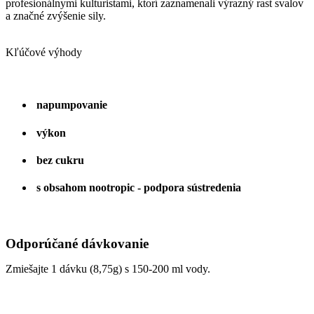
profesionálnymi kulturistami, ktorí zaznamenali výrazný rast svalov
a značné zvýšenie sily.
Kľúčové výhody
napumpovanie
výkon
bez cukru
s obsahom nootropic - podpora sústredenia
Odporúčané dávkovanie
Zmiešajte 1 dávku (8,75g) s 150-200 ml vody.