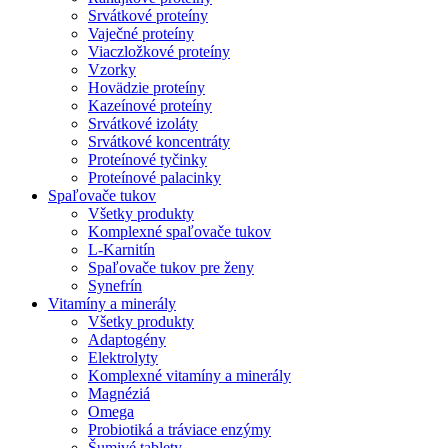
Srvátkové proteíny
Vaječné proteíny
Viaczložkové proteíny
Vzorky
Hovädzie proteíny
Kazeínové proteíny
Srvátkové izoláty
Srvátkové koncentráty
Proteínové tyčinky
Proteínové palacinky
Spaľovače tukov
Všetky produkty
Komplexné spaľovače tukov
L-Karnitín
Spaľovače tukov pre ženy
Synefrín
Vitamíny a minerály
Všetky produkty
Adaptogény
Elektrolyty
Komplexné vitamíny a minerály
Magnéziá
Omega
Probiotiká a tráviace enzýmy
Šumivé tablety