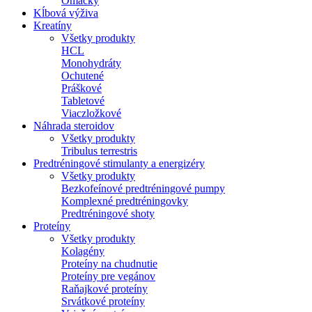
Omáčky
Kĺbová výživa
Kreatíny
Všetky produkty
HCL
Monohydráty
Ochutené
Práškové
Tabletové
Viaczložkové
Náhrada steroidov
Všetky produkty
Tribulus terrestris
Predtréningové stimulanty a energizéry
Všetky produkty
Bezkofeínové predtréningové pumpy
Komplexné predtréningovky
Predtréningové shoty
Proteíny
Všetky produkty
Kolagény
Proteíny na chudnutie
Proteíny pre vegánov
Raňajkové proteíny
Srvátkové proteíny