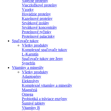
Vaječné proteíny
Viaczložkové proteíny
Vzorky
Hovädzie proteíny
Kazeínové proteíny
Srvátkové izoláty
Srvátkové koncentráty
Proteínové tyčinky
Proteínové palacinky
Spaľovače tukov
Všetky produkty
Komplexné spaľovače tukov
L-Karnitín
Spaľovače tukov pre ženy
Synefrín
Vitamíny a minerály
Všetky produkty
Adaptogény
Elektrolyty
Komplexné vitamíny a minerály
Magnéziá
Omega
Probiotiká a tráviace enzýmy
Šumivé tablety
Vitamíny B