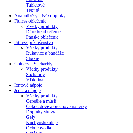
Tabletové
Tekuté
Anabolizéry a NO doplnky
Fitness oblečenie
Všetky produkty
Dámske oblečenie
Pánske oblečenie
Fitness príslušenstvo
Všetky produkty
Rukavice a bandáže
Shakre
Gainery a Sacharidy
Všetky produkty
Sacharidy
Vláknina
Iontové nápoje
Jedlá a nápoje
Všetky produkty
Cereálie a müsli
Čokoládové a orechové nátierky
Doplnky stravy
Gély
Kuchynské oleje
Ochucovadlá