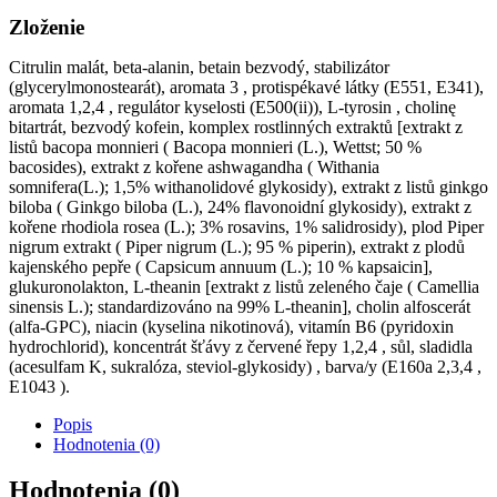
Zloženie
Citrulin malát, beta-alanin, betain bezvodý, stabilizátor
(glycerylmonostearát), aromata 3 , protispékavé látky (E551, E341),
aromata 1,2,4 , regulátor kyselosti (E500(ii)), L-tyrosin , cholinę
bitartrát, bezvodý kofein, komplex rostlinných extraktů [extrakt z
listů bacopa monnieri ( Bacopa monnieri (L.), Wettst; 50 %
bacosides), extrakt z kořene ashwagandha ( Withania
somnifera(L.); 1,5% withanolidové glykosidy), extrakt z listů ginkgo
biloba ( Ginkgo biloba (L.), 24% flavonoidní glykosidy), extrakt z
kořene rhodiola rosea (L.); 3% rosavins, 1% salidrosidy), plod Piper
nigrum extrakt ( Piper nigrum (L.); 95 % piperin), extrakt z plodů
kajenského pepře ( Capsicum annuum (L.); 10 % kapsaicin],
glukuronolakton, L-theanin [extrakt z listů zeleného čaje ( Camellia
sinensis L.); standardizováno na 99% L-theanin], cholin alfoscerát
(alfa-GPC), niacin (kyselina nikotinová), vitamín B6 (pyridoxin
hydrochlorid), koncentrát šťávy z červené řepy 1,2,4 , sůl, sladidla
(acesulfam K, sukralóza, steviol-glykosidy) , barva/y (E160a 2,3,4 ,
E1043 ).
Popis
Hodnotenia (0)
Hodnotenia (0)