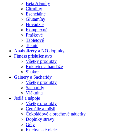
Beta Alaníny
Citrulíny
Esenciálne
Glutamíny
Hovädzie
Komplexné
Práškové
Tabletové
Tekuté
Anabolizéry a NO doplnky
Fitness príslušenstvo
Všetky produkty
Rukavice a bandáže
Shakre
Gainery a Sacharidy
Všetky produkty
Sacharidy
Vláknina
Jedlá a nápoje
Všetky produkty
Cereálie a müsli
Čokoládové a orechové nátierky
Doplnky stravy
Gély
Kuchynské oleje