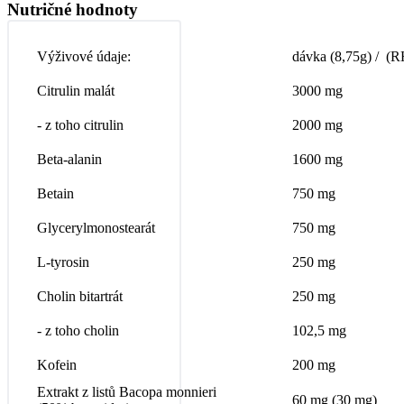
Nutričné hodnoty
Výživové údaje:
dávka (8,75g) / (
Citrulin malát
3000 mg
- z toho citrulin
2000 mg
Beta-alanin
1600 mg
Betain
750 mg
Glycerylmonostearát
750 mg
L-tyrosin
250 mg
Cholin bitartrát
250 mg
- z toho cholin
102,5 mg
Kofein
200 mg
Extrakt z listů Bacopa monnieri
60 mg (30 mg)