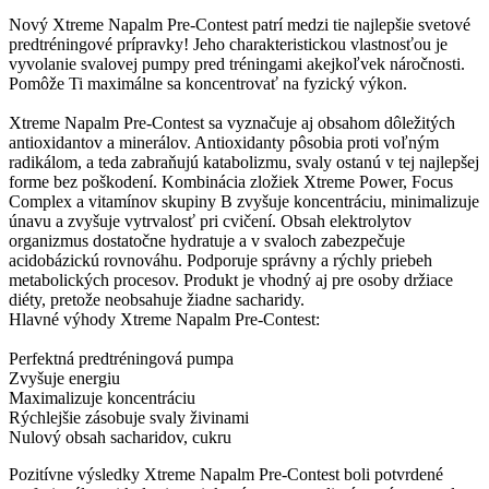
Nový Xtreme Napalm Pre-Contest patrí medzi tie najlepšie svetové
predtréningové prípravky! Jeho charakteristickou vlastnosťou je
vyvolanie svalovej pumpy pred tréningami akejkoľvek náročnosti.
Pomôže Ti maximálne sa koncentrovať na fyzický výkon.
Xtreme Napalm Pre-Contest sa vyznačuje aj obsahom dôležitých
antioxidantov a minerálov. Antioxidanty pôsobia proti voľným
radikálom, a teda zabraňujú katabolizmu, svaly ostanú v tej najlepšej
forme bez poškodení. Kombinácia zložiek Xtreme Power, Focus
Complex a vitamínov skupiny B zvyšuje koncentráciu, minimalizuje
únavu a zvyšuje vytrvalosť pri cvičení. Obsah elektrolytov
organizmus dostatočne hydratuje a v svaloch zabezpečuje
acidobázickú rovnováhu. Podporuje správny a rýchly priebeh
metabolických procesov. Produkt je vhodný aj pre osoby držiace
diéty, pretože neobsahuje žiadne sacharidy.
Hlavné výhody Xtreme Napalm Pre-Contest:
Perfektná predtréningová pumpa
Zvyšuje energiu
Maximalizuje koncentráciu
Rýchlejšie zásobuje svaly živinami
Nulový obsah sacharidov, cukru
Pozitívne výsledky Xtreme Napalm Pre-Contest boli potvrdené