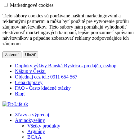
Marketingové cookies
Tieto súbory cookies sú používané našimi marketingovými a
reklamnými partnermi a môžu byť použité pre vytvorenie profilu
záujmov návštevníkov. Tieto súbory nám pomáhajú vyhodnotiť
efektívnosť marketingových kampaní, lepšie porozumieť správaniu
návštevníkov a prípadne zobrazovať reklamy zodpovedajúce ich
záujmom.
Zatvoriť
Uložiť
Doplnky výživy Banská Bystrica - predajňa, e-shop
Nákup v Česku
Objednaj cez tel.: 0911 654 567
Cena dopravy
FAQ - Často kladené otázky
Blog
Zľavy a výpredaj
Aminokyseliny
Všetky produkty
Arginíny
BCAA