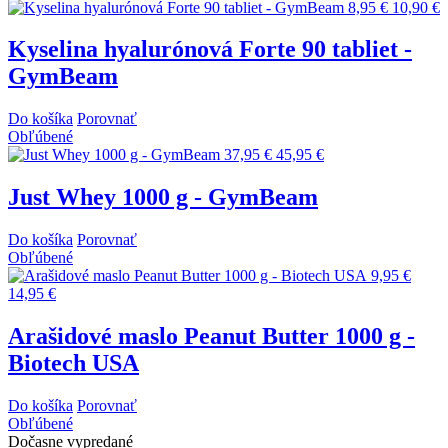
8,95 €
10,90 €
Kyselina hyalurónová Forte 90 tabliet -
GymBeam
Do košíka
Porovnať
Obľúbené
37,95 €
45,95 €
Just Whey 1000 g - GymBeam
Do košíka
Porovnať
Obľúbené
9,95 €
14,95 €
Arašidové maslo Peanut Butter 1000 g -
Biotech USA
Do košíka
Porovnať
Obľúbené
Dočasne vypredané