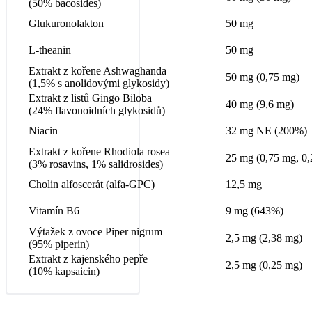
(50% bacosides)
Glukuronolakton
50 mg
L-theanin
50 mg
Extrakt z kořene Ashwaghanda
50 mg (0,75 mg)
(1,5% s anolidovými glykosidy)
Extrakt z listů Gingo Biloba
40 mg (9,6 mg)
(24% flavonoidních glykosidů)
Niacin
32 mg NE (200%)
Extrakt z kořene Rhodiola rosea
25 mg (0,75 mg, 0
(3% rosavins, 1% salidrosides)
Cholin alfoscerát (alfa-GPC)
12,5 mg
Vitamín B6
9 mg (643%)
Výtažek z ovoce Piper nigrum
2,5 mg (2,38 mg)
(95% piperin)
Extrakt z kajenského pepře
2,5 mg (0,25 mg)
(10% kapsaicin)