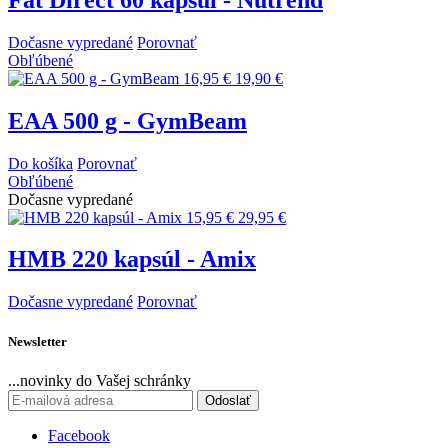
Dočasne vypredané
Porovnať
Obľúbené
16,95 €
19,90 €
EAA 500 g - GymBeam
Do košíka
Porovnať
Obľúbené
Dočasne vypredané
15,95 €
29,95 €
HMB 220 kapsúl - Amix
Dočasne vypredané
Porovnať
Newsletter
...novinky do Vašej schránky
Odoslať
Facebook