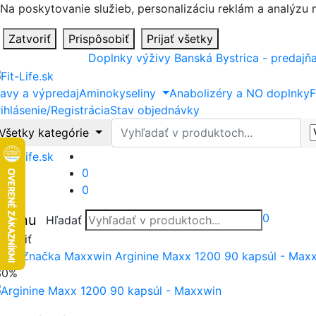
Na poskytovanie služieb, personalizáciu reklám a analýzu
Zatvoriť
Prispôsobiť
Prijať všetky
Doplnky výživy Banská Bystrica - predajň
ľavy a výpredaj
Aminokyseliny
Anabolizéry a NO doplnky
F
ihlásenie/Registrácia
Stav objednávky
Hľadať
Všetky kategórie
0
0
0
Menu
Hľadať
tvoriť
vod
Značka
Maxxwin
Arginine Maxx 1200 90 kapsúl - Max
30%