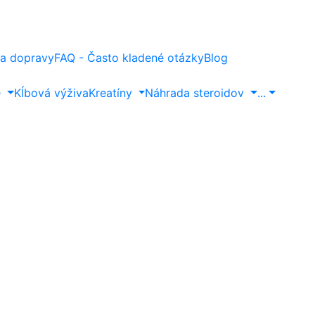
a dopravy
FAQ - Často kladené otázky
Blog
e
Kĺbová výživa
Kreatíny
Náhrada steroidov
...