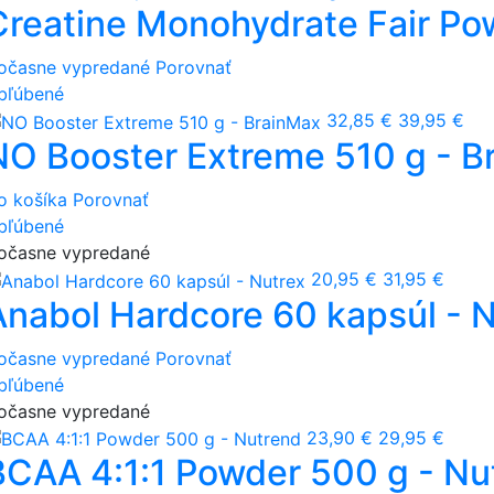
Creatine Monohydrate Fair Pow
očasne vypredané
Porovnať
bľúbené
32,85 €
39,95 €
NO Booster Extreme 510 g - B
o košíka
Porovnať
bľúbené
očasne vypredané
20,95 €
31,95 €
Anabol Hardcore 60 kapsúl - 
očasne vypredané
Porovnať
bľúbené
očasne vypredané
23,90 €
29,95 €
BCAA 4:1:1 Powder 500 g - Nu