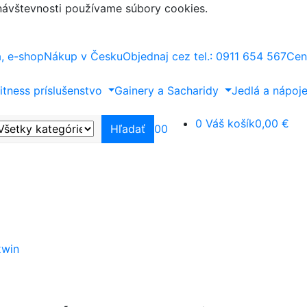
 návštevnosti používame súbory cookies.
a, e-shop
Nákup v Česku
Objednaj cez tel.: 0911 654 567
Cen
itness príslušenstvo
Gainery a Sacharidy
Jedlá a nápoj
0
Váš košík
0,00 €
Hľadať
0
0
xwin