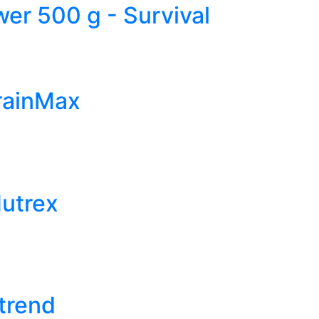
er 500 g - Survival
rainMax
Nutrex
trend