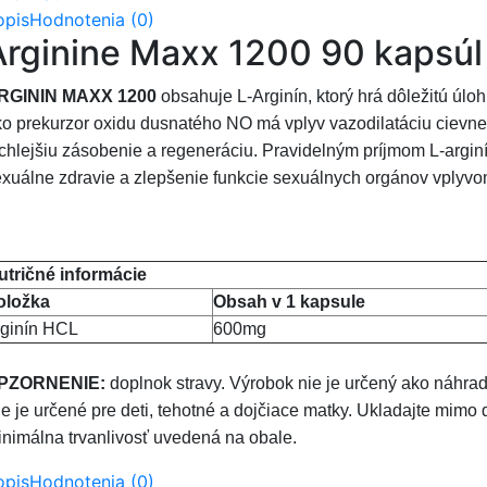
opis
Hodnotenia (0)
Arginine Maxx 1200 90 kapsúl
RGININ MAXX 1200
obsahuje L-Arginín, ktorý hrá dôležitú úl
o prekurzor oxidu dusnatého NO má vplyv vazodilatáciu cievneho 
chlejšiu zásobenie a regeneráciu. Pravidelným príjmom L-arginí
xuálne zdravie a zlepšenie funkcie sexuálnych orgánov vplyvom
utričné ​​informácie
oložka
Obsah v 1 kapsule
rginín HCL
600mg
PZORNENIE:
doplnok stravy. Výrobok nie je určený ako náhrad
e je určené pre deti, tehotné a dojčiace matky. Ukladajte mi
nimálna trvanlivosť uvedená na obale.
opis
Hodnotenia (0)