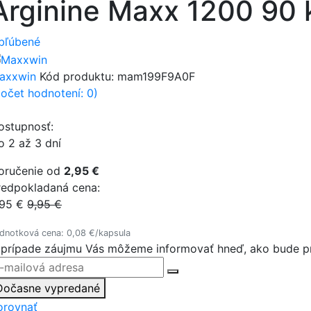
Arginine Maxx 1200 90 
bľúbené
axxwin
Kód produktu:
mam199F9A0F
počet hodnotení: 0)
ostupnosť:
o 2 až 3 dní
oručenie od
2,95 €
redpokladaná cena:
,95 €
9,95 €
dnotková cena: 0,08 €/kapsula
 prípade záujmu Vás môžeme informovať hneď, ako bude pr
Dočasne vypredané
orovnať