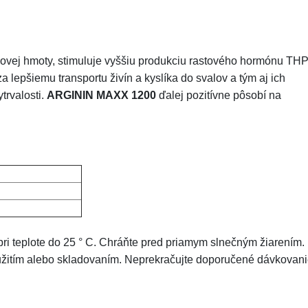
alovej hmoty, stimuluje vyššiu produkciu rastového hormónu THP
 lepšiemu transportu živín a kyslíka do svalov a tým aj ich
trvalosti.
ARGININ MAXX 1200
ďalej pozitívne pôsobí na
 pri teplote do 25 ° C. Chráňte pred priamym slnečným žiarením.
oužitím alebo skladovaním. Neprekračujte doporučené dávkovani