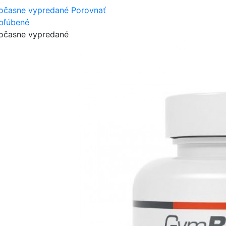
očasne vypredané
Porovnať
bľúbené
očasne vypredané