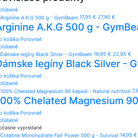
bľúbené
17,95 €
27,90 €
Arginine A.K.G 500 g - GymB
o košíka
Porovnať
bľúbené
19,95 €
22,95 €
Dámske legíny Black Silver -
o košíka
Porovnať
bľúbené
7,
100% Chelated Magnesium 90 k
o košíka
Porovnať
bľúbené
očasne vypredané
14,95 €