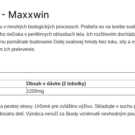
 - Maxxwin
ohu v mnohých biologických procesoch. Podieľa so na tvorbe sv
riečiska v periférnych oblastiach tela. Ich rozšírením dochádza
nu pomáhate budovanie čistej svalovej hmoty bez tuku, sily a vy
 ich prekrvenie.
Obsah v dávke (2 tobolky)
1200mg
a pestrej stravy. Určené pre zvláštnu výživu. Skladujte v suchu
mo dosahu detí. Výrobca neručí za škody vzniknuté nevhodným p