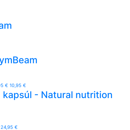
eam
 GymBeam
95 €
10,95 €
apsúl - Natural nutrition
24,95 €