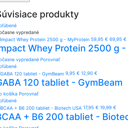
Súvisiace produkty
bľúbené
očasne vypredané
59,95 €
69,95 €
Impact Whey Protein 2500 g -
očasne vypredané
Porovnať
bľúbené
9,95 €
12,90 €
GABA 120 tabliet - GymBeam
o košíka
Porovnať
bľúbené
17,95 €
19,99 €
BCAA + B6 200 tabliet - Biot
o košíka
Porovnať