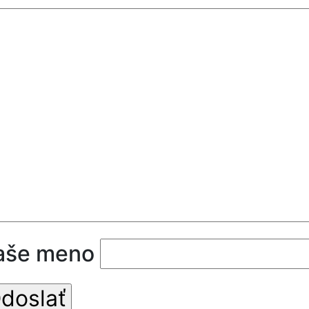
aše meno