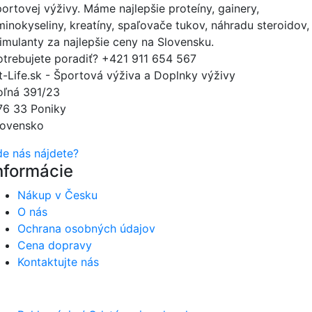
portovej výživy. Máme najlepšie proteíny, gainery,
minokyseliny, kreatíny, spaľovače tukov, náhradu steroidov,
timulanty za najlepšie ceny na Slovensku.
otrebujete poradiť?
+421 911 654 567
it-Life.sk - Športová výživa a Doplnky výživy
oľná 391/23
76 33 Poniky
lovensko
de nás nájdete?
nformácie
Nákup v Česku
O nás
Ochrana osobných údajov
Cena dopravy
Kontaktujte nás