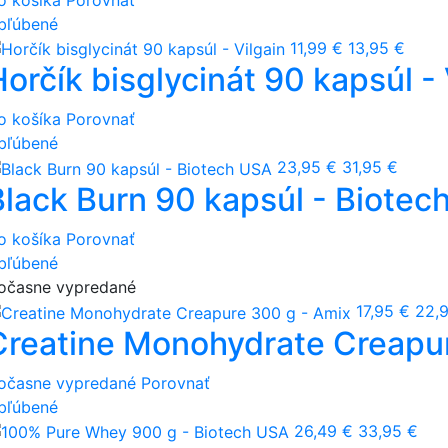
bľúbené
11,99 €
13,95 €
orčík bisglycinát 90 kapsúl - 
o košíka
Porovnať
bľúbené
23,95 €
31,95 €
Black Burn 90 kapsúl - Biotec
o košíka
Porovnať
bľúbené
očasne vypredané
17,95 €
22,
Creatine Monohydrate Creapu
očasne vypredané
Porovnať
bľúbené
26,49 €
33,95 €