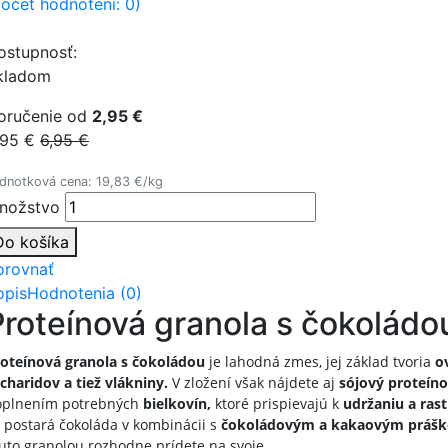
počet hodnotení: 0)
ostupnosť:
kladom
oručenie od
2,95 €
,95 €
6,95 €
dnotková cena: 19,83 €/kg
nožstvo
Do košíka
orovnať
opis
Hodnotenia (0)
Proteínová granola s čokolád
oteínová granola s čokoládou
je lahodná zmes, jej základ tvoria
o
charidov a tiež vlákniny.
V zložení však nájdete aj
sójový proteíno
oplnením potrebných
bielkovín,
ktoré prispievajú k
udržaniu a ras
 postará
čokoláda v kombinácii s
čokoládovým a kakaovým prášk
uto granolou rozhodne prídete na svoje.