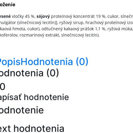
loženie
vsené
vločky 45 %,
sójový
proteínový koncentrát 19 %, cukor, slnečn
ulgátor (slnečnicový lecitín)], ryžový sirup, hrachový proteínový iz
kaová hmota, cukor), odtučnený kakaový prášok 1,1 %, ryžová múka, 
koferolov, rozmarínový extrakt, slnečnicový lecitín).
Popis
Hodnotenia (0)
odnotenia (0)
,0
písať hodnotenie
odnotenie
ext hodnotenia