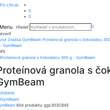
0
0
0
Menu
Hľadať
tvoriť
vod
Značka
GymBeam
Proteínová granola s čokoládou 30
 - GymBeam
14%
Proteínová granola s čo
GymBeam
bľúbené
ymBeam
Kód produktu:
ggc303C845