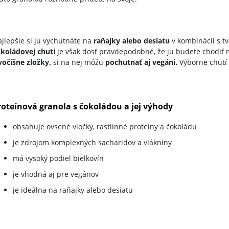
jlepšie si ju vychutnáte na
raňajky alebo desiatu
v kombinácii s t
koládovej chuti
je však dosť pravdepodobné, že ju budete chodiť 
vočíšne zložky,
si na nej môžu
pochutnať aj vegáni.
Výborne chutí 
roteínová granola s čokoládou a jej výhody
obsahuje ovsené vločky, rastlinné proteíny a čokoládu
je zdrojom komplexných sacharidov a vlákniny
má vysoký podiel bielkovín
je vhodná aj pre vegánov
je ideálna na raňajky alebo desiatu