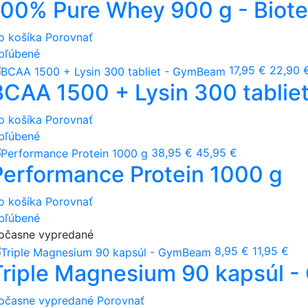
100% Pure Whey 900 g - Biot
o košíka
Porovnať
bľúbené
17,95 €
22,90 
BCAA 1500 + Lysin 300 tabli
o košíka
Porovnať
bľúbené
38,95 €
45,95 €
Performance Protein 1000 g
o košíka
Porovnať
bľúbené
očasne vypredané
8,95 €
11,95 €
Triple Magnesium 90 kapsúl 
očasne vypredané
Porovnať