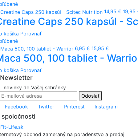
bľúbené
14,95 €
19,95 
Creatine Caps 250 kapsúl - Sci
o košíka
Porovnať
bľúbené
6,95 €
15,95 €
Maca 500, 100 tabliet - Warrio
o košíka
Porovnať
Newsletter
...novinky do Vašej schránky
Odoslať
Facebook
Twitter
Pinterest
Instagram
 spoločnosti
nternetový obchod zameraný na poradenstvo a predaj