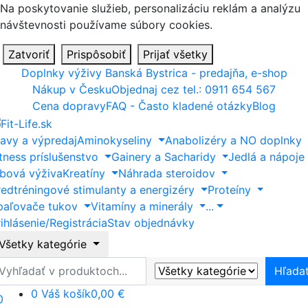
Na poskytovanie služieb, personalizáciu reklám a analýzu
návštevnosti používame súbory cookies.
Zatvoriť
Prispôsobiť
Prijať všetky
Doplnky výživy Banská Bystrica - predajňa, e-shop
Nákup v Česku
Objednaj cez tel.: 0911 654 567
Cena dopravy
FAQ - Často kladené otázky
Blog
ľavy a výpredaj
Aminokyseliny
Anabolizéry a NO doplnky
itness príslušenstvo
Gainery a Sacharidy
Jedlá a nápoje
ĺbová výživa
Kreatíny
Náhrada steroidov
redtréningové stimulanty a energizéry
Proteíny
paľovače tukov
Vitamíny a minerály
...
ihlásenie/Registrácia
Stav objednávky
Všetky kategórie
ľadať
Hľada
0
Váš košík
0,00 €
0