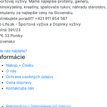
portovej výživy. Máme najlepšie proteíny, gainery,
minokyseliny, kreatíny, spaľovače tukov, náhradu steroidov,
timulanty za najlepšie ceny na Slovensku.
otrebujete poradiť?
+421 911 654 567
it-Life.sk - Športová výživa a Doplnky výživy
oľná 391/23
76 33 Poniky
lovensko
de nás nájdete?
nformácie
Nákup v Česku
O nás
Ochrana osobných údajov
Cena dopravy
Kontaktujte nás
Reklamácia / Odstúpenie od zmluvy