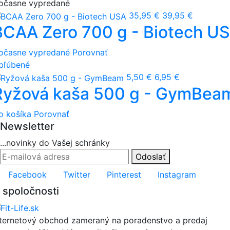
očasne vypredané
35,95 €
39,95 €
BCAA Zero 700 g - Biotech U
očasne vypredané
Porovnať
bľúbené
5,50 €
6,95 €
Ryžová kaša 500 g - GymBea
o košíka
Porovnať
Newsletter
...novinky do Vašej schránky
Odoslať
Facebook
Twitter
Pinterest
Instagram
 spoločnosti
nternetový obchod zameraný na poradenstvo a predaj