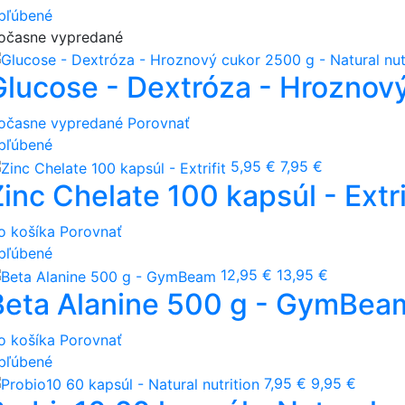
bľúbené
očasne vypredané
Glucose - Dextróza - Hroznový
očasne vypredané
Porovnať
bľúbené
5,95 €
7,95 €
inc Chelate 100 kapsúl - Extri
o košíka
Porovnať
bľúbené
12,95 €
13,95 €
Beta Alanine 500 g - GymBea
o košíka
Porovnať
bľúbené
7,95 €
9,95 €