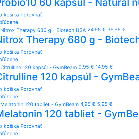
robio10 60 kapsúl - Natural n
o košíka
Porovnať
bľúbené
24,95 €
36,95 €
Nitrox Therapy 680 g - Biote
o košíka
Porovnať
bľúbené
9,95 €
14,95 €
Citrulline 120 kapsúl - GymB
o košíka
Porovnať
bľúbené
4,95 €
5,95 €
Melatonin 120 tabliet - GymB
o košíka
Porovnať
bľúbené