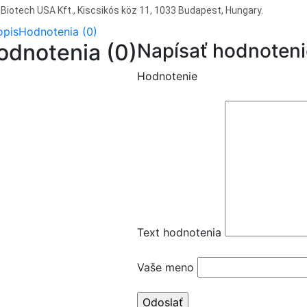
Biotech USA Kft., Kiscsikós köz 11, 1033 Budapest, Hungary.
opis
Hodnotenia (0)
odnotenia (0)
Napísať hodnoteni
Hodnotenie
Text hodnotenia
Vaše meno