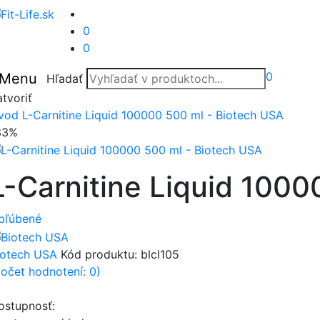
0
0
0
Menu
Hľadať
tvoriť
vod
L-Carnitine Liquid 100000 500 ml - Biotech USA
33%
L-Carnitine Liquid 100
bľúbené
iotech USA
Kód produktu:
blcl105
počet hodnotení: 0)
ostupnosť: