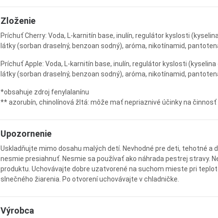
Zloženie
Príchuť Cherry: Voda, L-karnitín base, inulín, regulátor kyslosti (kysel
látky (sorban draselný, benzoan sodný), aróma, nikotínamid, pantotenát
Príchuť Apple: Voda, L-karnitín base, inulín, regulátor kyslosti (kyseli
látky (sorban draselný, benzoan sodný), aróma, nikotínamid, pantotenát 
*obsahuje zdroj fenylalanínu
** azorubín, chinolínová žltá: môže mať nepriaznivé účinky na činnosť
Upozornenie
Uskladňujte mimo dosahu malých detí. Nevhodné pre deti, tehotné a 
nesmie presiahnuť. Nesmie sa používať ako náhrada pestrej stravy. Ne
produktu. Uchovávajte dobre uzatvorené na suchom mieste pri teplote
slnečného žiarenia. Po otvorení uchovávajte v chladničke.
Výrobca