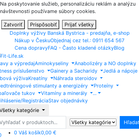
Na poskytovanie služieb, personalizáciu reklám a analýzu
návštevnosti používame súbory cookies.
Zatvoriť
Prispôsobiť
Prijať všetky
Doplnky výživy Banská Bystrica - predajňa, e-shop
Nákup v Česku
Objednaj cez tel.: 0911 654 567
Cena dopravy
FAQ - Často kladené otázky
Blog
ľavy a výpredaj
Aminokyseliny
Anabolizéry a NO doplnky
itness príslušenstvo
Gainery a Sacharidy
Jedlá a nápoje
ĺbová výživa
Kreatíny
Náhrada steroidov
redtréningové stimulanty a energizéry
Proteíny
paľovače tukov
Vitamíny a minerály
...
ihlásenie/Registrácia
Stav objednávky
Všetky kategórie
ľadať
Hľada
0
Váš košík
0,00 €
0