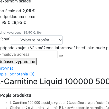
 externom sklade
oručenie od
2,95 €
redpokladaná cena:
9,95 €
29,95 €
dnotková cena: 39,90 €/liter
ríchuť
 prípade záujmu Vás môžeme informovať hneď, ako bude pr
Dočasne vypredané
orovnať
opis
Hodnotenia (0)
L-Carnitine Liquid 100000 50
Popis produktu
L-Carnitine 100 000 Liquid je vyrobený špeciálne pre profesioná
Obohatený o vitamíny - vitamín B1, ktorý podporuje normálnu fun