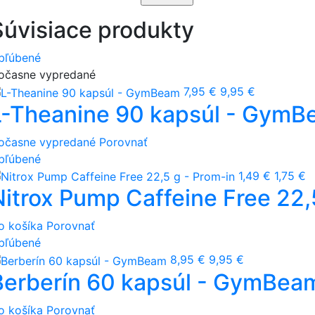
Súvisiace produkty
bľúbené
očasne vypredané
7,95 €
9,95 €
L-Theanine 90 kapsúl - Gym
očasne vypredané
Porovnať
bľúbené
1,49 €
1,75 €
Nitrox Pump Caffeine Free 22,
o košíka
Porovnať
bľúbené
8,95 €
9,95 €
Berberín 60 kapsúl - GymBea
o košíka
Porovnať