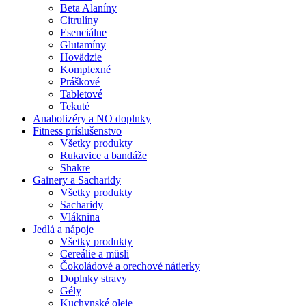
Beta Alaníny
Citrulíny
Esenciálne
Glutamíny
Hovädzie
Komplexné
Práškové
Tabletové
Tekuté
Anabolizéry a NO doplnky
Fitness príslušenstvo
Všetky produkty
Rukavice a bandáže
Shakre
Gainery a Sacharidy
Všetky produkty
Sacharidy
Vláknina
Jedlá a nápoje
Všetky produkty
Cereálie a müsli
Čokoládové a orechové nátierky
Doplnky stravy
Gély
Kuchynské oleje