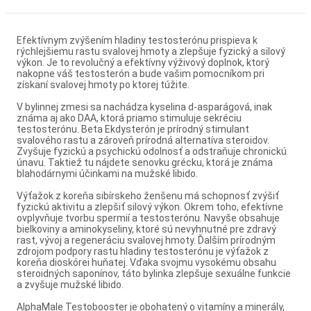
Efektívnym zvýšením hladiny testosterónu prispieva k
rýchlejšiemu rastu svalovej hmoty a zlepšuje fyzický a silový
výkon. Je to revolučný a efektívny výživový doplnok, ktorý
nakopne váš testosterón a bude vašim pomocníkom pri
získaní svalovej hmoty po ktorej túžite.
V bylinnej zmesi sa nachádza kyselina d-asparágová, inak
známa aj ako DAA, ktorá priamo stimuluje sekréciu
testosterónu. Beta Ekdysterón je prírodný stimulant
svalového rastu a zároveň prírodná alternatíva steroidov.
Zvyšuje fyzickú a psychickú odolnosť a odstraňuje chronickú
únavu. Taktiež tu nájdete senovku grécku, ktorá je známa
blahodárnymi účinkami na mužské libido.
Výťažok z koreňa sibírskeho ženšenu má schopnosť zvýšiť
fyzickú aktivitu a zlepšiť silový výkon. Okrem toho, efektívne
ovplyvňuje tvorbu spermií a testosterónu. Navyše obsahuje
bielkoviny a aminokyseliny, ktoré sú nevyhnutné pre zdravý
rast, vývoj a regeneráciu svalovej hmoty. Ďalším prírodným
zdrojom podpory rastu hladiny testosterónu je výťažok z
koreňa dioskórei huňatej. Vďaka svojmu vysokému obsahu
steroidných saponínov, táto bylinka zlepšuje sexuálne funkcie
a zvyšuje mužské libido.
AlphaMale Testobooster je obohatený o vitamíny a minerály,