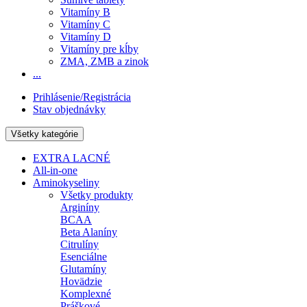
Vitamíny B
Vitamíny C
Vitamíny D
Vitamíny pre kĺby
ZMA, ZMB a zinok
...
Prihlásenie/Registrácia
Stav objednávky
Všetky kategórie
EXTRA LACNÉ
All-in-one
Aminokyseliny
Všetky produkty
Arginíny
BCAA
Beta Alaníny
Citrulíny
Esenciálne
Glutamíny
Hovädzie
Komplexné
Práškové