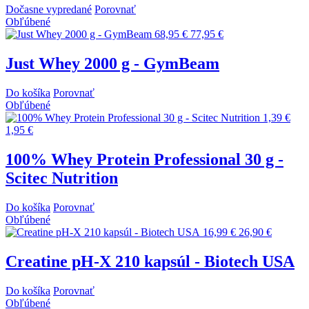
Dočasne vypredané
Porovnať
Obľúbené
68,95 €
77,95 €
Just Whey 2000 g - GymBeam
Do košíka
Porovnať
Obľúbené
1,39 €
1,95 €
100% Whey Protein Professional 30 g -
Scitec Nutrition
Do košíka
Porovnať
Obľúbené
16,99 €
26,90 €
Creatine pH-X 210 kapsúl - Biotech USA
Do košíka
Porovnať
Obľúbené