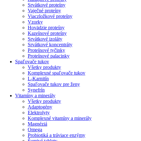
Srvátkové proteíny
Vaječné proteíny
Viaczložkové proteíny
Vzorky
Hovädzie proteíny
Kazeínové proteíny
Srvátkové izoláty
Srvátkové koncentráty
Proteínové tyčinky
Proteínové palacinky
Spaľovače tukov
Všetky produkty
Komplexné spaľovače tukov
L-Karnitín
Spaľovače tukov pre ženy
Synefrín
Vitamíny a minerály
Všetky produkty
Adaptogény
Elektrolyty
Komplexné vitamíny a minerály
Magnéziá
Omega
Probiotiká a tráviace enzýmy
Šumivé tablety