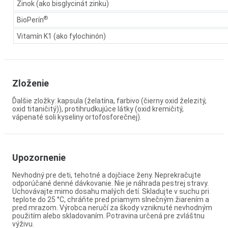
Zinok (ako bisglycinát zinku)
®
BioPerín
Vitamín K1 (ako fylochinón)
Zloženie
Ďalšie zložky: kapsula (želatína, farbivo (čierny oxid železitý,
oxid titaničitý)), protihrudkujúce látky (oxid kremičitý,
vápenaté soli kyseliny ortofosforečnej).
Upozornenie
Nevhodný pre deti, tehotné a dojčiace ženy. Neprekračujte
odporúčané denné dávkovanie. Nie je náhrada pestrej stravy.
Uchovávajte mimo dosahu malých detí. Skladujte v suchu pri
teplote do 25 °C, chráňte pred priamym slnečným žiarením a
pred mrazom. Výrobca neručí za škody vzniknuté nevhodným
použitím alebo skladovaním. Potravina určená pre zvláštnu
výživu.