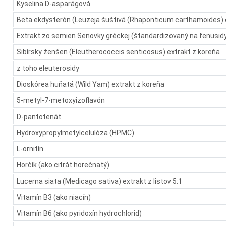
Kyselina D-asparágová
Beta ekdysterón (Leuzeja šuštivá (Rhaponticum carthamoides) 
Extrakt zo semien Senovky gréckej (štandardizovaný na fenusid
Sibírsky ženšen (Eleutherococcis senticosus) extrakt z koreňa
z toho eleuterosidy
Dioskórea huňatá (Wild Yam) extrakt z koreňa
5-metyl-7-metoxyizoflavón
D-pantotenát
Hydroxypropylmetylcelulóza (HPMC)
L-ornitín
Horčík (ako citrát horečnatý)
Lucerna siata (Medicago sativa) extrakt z listov 5:1
Vitamín B3 (ako niacín)
Vitamín B6 (ako pyridoxín hydrochlorid)