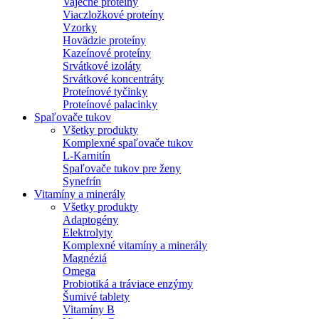
Vaječné proteíny
Viaczložkové proteíny
Vzorky
Hovädzie proteíny
Kazeínové proteíny
Srvátkové izoláty
Srvátkové koncentráty
Proteínové tyčinky
Proteínové palacinky
Spaľovače tukov
Všetky produkty
Komplexné spaľovače tukov
L-Karnitín
Spaľovače tukov pre ženy
Synefrín
Vitamíny a minerály
Všetky produkty
Adaptogény
Elektrolyty
Komplexné vitamíny a minerály
Magnéziá
Omega
Probiotiká a tráviace enzýmy
Šumivé tablety
Vitamíny B