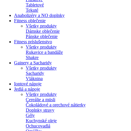
Tabletové
Tekuté
Anabolizéry a NO doplnky
Fitness oblečenie
Všetky produkty
Dámske oblečenie
Pánske oblečenie
Fitness príslušenstvo
Všetky produkty
Rukavice a bandáže
Shakre
Gainery a Sacharidy
Všetky produkty
Sacharidy
Vláknina
Iontové nápoje
Jedlá a nápoje
Všetky produkty
Cereálie a müsli
Čokoládové a orechové nátierky
Doplnky stravy
Gély
Kuchynské oleje
Ochucovadlá