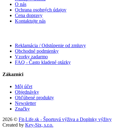
O nás
Ochrana osobných údajov
Cena dopravy
Kontaktujte nás
Reklamácia / Odstúpenie od zmluvy
Obchodné podmienky
Vzorky zadarmo
FAQ - Často kladené otázky
Zákazníci
Môj účet
Objednávky
Obľúbené produkty
Newsletter
Značky
2026 ©
Fit-Life.sk - Športová výživa a Doplnky výživy
Created by
Key-Six, s.r.o.