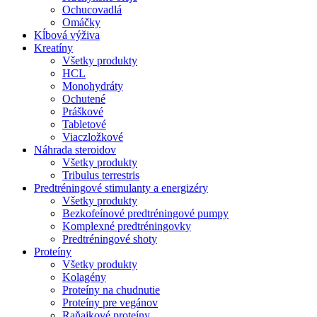
Ochucovadlá
Omáčky
Kĺbová výživa
Kreatíny
Všetky produkty
HCL
Monohydráty
Ochutené
Práškové
Tabletové
Viaczložkové
Náhrada steroidov
Všetky produkty
Tribulus terrestris
Predtréningové stimulanty a energizéry
Všetky produkty
Bezkofeínové predtréningové pumpy
Komplexné predtréningovky
Predtréningové shoty
Proteíny
Všetky produkty
Kolagény
Proteíny na chudnutie
Proteíny pre vegánov
Raňajkové proteíny