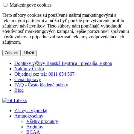
Marketingové cookies
Tieto súbory cookies sú používané našimi marketingovými a
reklamnými partnermi a môžu byť použité pre vytvorenie profilu
záujmov návštevníkov. Tieto súbory nám pomáhajú vyhodnotiť
efektívnosť marketingových kampaní, lepšie porozumieť správaniu
návštevníkov a prípadne zobrazovať reklamy zodpovedajúce ich
záujmom.
Zatvoriť
Uložiť
Doplnky výživy Banská Bystrica - predajňa, e-shop
Nákup v Česku
Objednaj cez tel.: 0911 654 567
Cena dopravy
FAQ - Často kladené otázky
Blog
Zľavy a výpredaj
Aminokyseliny
Všetky produkty
Arginíny
BCAA