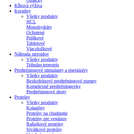
Omáčky
Kĺbová výživa
Kreatíny
Všetky produkty
HCL
Monohydráty
Ochutené
Práškové
Tabletové
Viaczložkové
Náhrada steroidov
Všetky produkty
Tribulus terrestris
Predtréningové stimulanty a energizéry
Všetky produkty
Bezkofeínové predtréningové pumpy
Komplexné predtréningovky
Predtréningové shoty
Proteíny
Všetky produkty
Kolagény
Proteíny na chudnutie
Proteíny pre vegánov
Raňajkové proteíny
Srvátkové proteíny