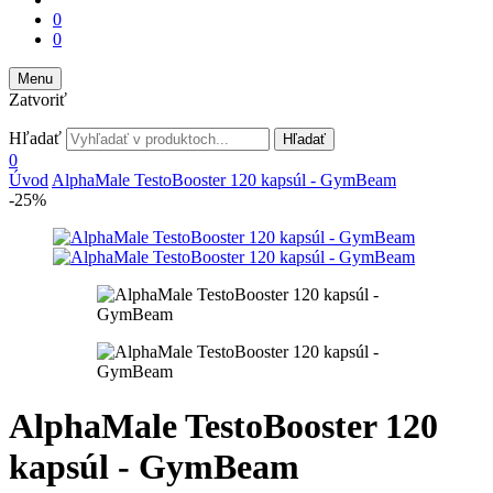
0
0
Menu
Zatvoriť
Hľadať
Hľadať
0
Úvod
AlphaMale TestoBooster 120 kapsúl - GymBeam
-25%
AlphaMale TestoBooster 120
kapsúl - GymBeam