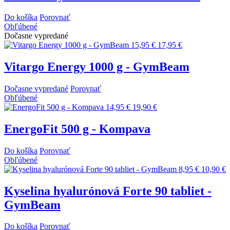
Do košíka
Porovnať
Obľúbené
Dočasne vypredané
15,95 €
17,95 €
Vitargo Energy 1000 g - GymBeam
Dočasne vypredané
Porovnať
Obľúbené
14,95 €
19,90 €
EnergoFit 500 g - Kompava
Do košíka
Porovnať
Obľúbené
8,95 €
10,90 €
Kyselina hyalurónová Forte 90 tabliet -
GymBeam
Do košíka
Porovnať