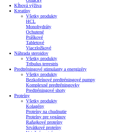
Omáčky
Kĺbová výživa
Kreatíny
Všetky produkty
HCL
Monohydráty
Ochutené
Práškové
Tabletové
Viaczložkové
Náhrada steroidov
Všetky produkty
Tribulus terrestris
Predtréningové stimulanty a energizéry
Všetky produkty
Bezkofeínové predtréningové pumpy
Komplexné predtréningovky
Predtréningové shoty
Proteíny
Všetky produkty
Kolagény
Proteíny na chudnutie
Proteíny pre vegánov
Raňajkové proteíny
Srvátkové proteíny