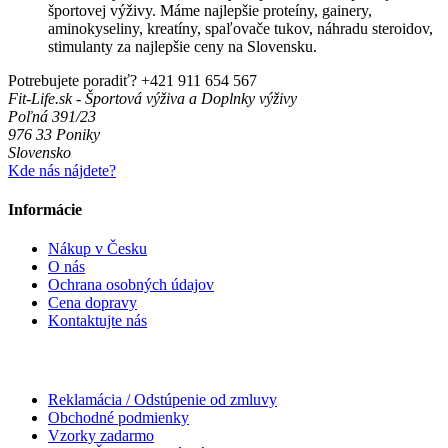
športovej výživy. Máme najlepšie proteíny, gainery,
aminokyseliny, kreatíny, spaľovače tukov, náhradu steroidov,
stimulanty za najlepšie ceny na Slovensku.
Potrebujete poradiť?
+421 911 654 567
Fit-Life.sk - Športová výživa a Doplnky výživy
Poľná 391/23
976 33 Poniky
Slovensko
Kde nás nájdete?
Informácie
Nákup v Česku
O nás
Ochrana osobných údajov
Cena dopravy
Kontaktujte nás
Reklamácia / Odstúpenie od zmluvy
Obchodné podmienky
Vzorky zadarmo