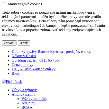
Marketingové cookies
Tieto súbory cookies sú používané našimi marketingovými a
reklamnými partnermi a môžu byť použité pre vytvorenie profilu
záujmov návštevníkov. Tieto súbory nám pomáhajú vyhodnotiť
efektívnosť marketingových kampaní, lepšie porozumieť správaniu
návštevníkov a prípadne zobrazovať reklamy zodpovedajúce ich
záujmom.
Zatvoriť
Uložiť
Doplnky výživy Banská Bystrica - predajňa, e-shop
Nákup v Česku
Objednaj cez tel.: 0911 654 567
Cena dopravy
FAQ - Často kladené otázky
Blog
Zľavy a výpredaj
Aminokyseliny
Všetky produkty
Arginíny
BCAA