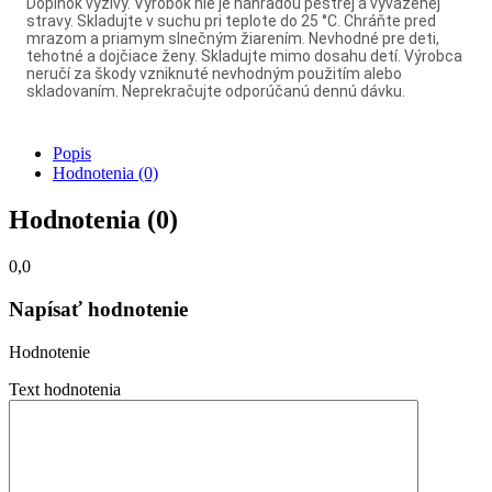
Doplnok výživy. Výrobok nie je náhradou pestrej a vyváženej
stravy. Skladujte v suchu pri teplote do 25 °C. Chráňte pred
mrazom a priamym slnečným žiarením. Nevhodné pre deti,
tehotné a dojčiace ženy. Skladujte mimo dosahu detí. Výrobca
neručí za škody vzniknuté nevhodným použitím alebo
skladovaním. Neprekračujte odporúčanú dennú dávku.
Popis
Hodnotenia (0)
Hodnotenia (0)
0,0
Napísať hodnotenie
Hodnotenie
Text hodnotenia