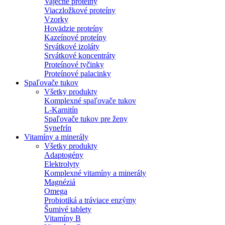
Vaječné proteíny
Viaczložkové proteíny
Vzorky
Hovädzie proteíny
Kazeínové proteíny
Srvátkové izoláty
Srvátkové koncentráty
Proteínové tyčinky
Proteínové palacinky
Spaľovače tukov
Všetky produkty
Komplexné spaľovače tukov
L-Karnitín
Spaľovače tukov pre ženy
Synefrín
Vitamíny a minerály
Všetky produkty
Adaptogény
Elektrolyty
Komplexné vitamíny a minerály
Magnéziá
Omega
Probiotiká a tráviace enzýmy
Šumivé tablety
Vitamíny B