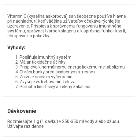
Vitamín C (kyselina askorbová) sa všeobecne používa hlavne
pri nachladnutí, keď väčšina užívateľov očakáva rýchlejšie
uzdravenie. Prispieva k správnemu fungovaniu imunitného
systému, správnej tvorbe kolagénu a k správnej funkcii kostí,
chrupaviek a pokožky.
Výhody:
Posilňuje imunitný systém
Má antioxidačné účinky
Prispieva k normálnemu energetickému metabolizmu
Chráni bunky pred oxidačným stresom
Znižuje únavu a vyčerpanie
Zvyšuje vstrebávanie železa
Pomáha liečiť sivý a zelený zákal očí
Dávkovanie
Rozmiešajte 1 g (1 dávku) v 250-350 ml vody alebo džúsu.
Užívajte raz denne.