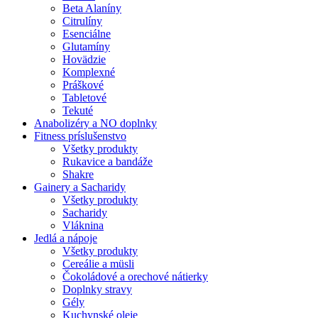
Beta Alaníny
Citrulíny
Esenciálne
Glutamíny
Hovädzie
Komplexné
Práškové
Tabletové
Tekuté
Anabolizéry a NO doplnky
Fitness príslušenstvo
Všetky produkty
Rukavice a bandáže
Shakre
Gainery a Sacharidy
Všetky produkty
Sacharidy
Vláknina
Jedlá a nápoje
Všetky produkty
Cereálie a müsli
Čokoládové a orechové nátierky
Doplnky stravy
Gély
Kuchynské oleje