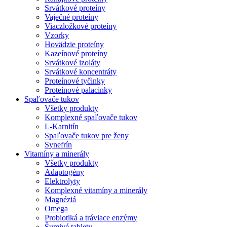
Srvátkové proteíny
Vaječné proteíny
Viaczložkové proteíny
Vzorky
Hovädzie proteíny
Kazeínové proteíny
Srvátkové izoláty
Srvátkové koncentráty
Proteínové tyčinky
Proteínové palacinky
Spaľovače tukov
Všetky produkty
Komplexné spaľovače tukov
L-Karnitín
Spaľovače tukov pre ženy
Synefrín
Vitamíny a minerály
Všetky produkty
Adaptogény
Elektrolyty
Komplexné vitamíny a minerály
Magnéziá
Omega
Probiotiká a tráviace enzýmy
Šumivé tablety