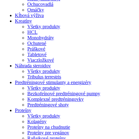
Ochucovadlá
Omáčky
Kĺbová výživa
Kreatíny
Všetky produkty
HCL
Monohydráty
Ochutené
Práškové
Tabletové
Viaczložkové
Náhrada steroidov
Všetky produkty
Tribulus terrestris
Predtréningové stimulanty a energizéry
Všetky produkty
Bezkofeínové predtréningové pumpy
Komplexné predtréningovky
Predtréningové shoty
Proteíny
Všetky produkty
Kolagény
Proteíny na chudnutie
Proteíny pre vegánov
Raňajkové proteíny