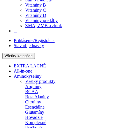
Vitamíny B
Vitamíny C
Vitamíny D
Vitamíny pre kĺby
ZMA, ZMB a zinok
...
Prihlásenie/Registrácia
Stav objednávky
Všetky kategórie
EXTRA LACNÉ
All-in-one
Aminokyseliny
Všetky produkty
Arginíny
BCAA
Beta Alaníny
Citrulíny
Esenciálne
Glutamíny
Hovädzie
Komplexné
Práškové