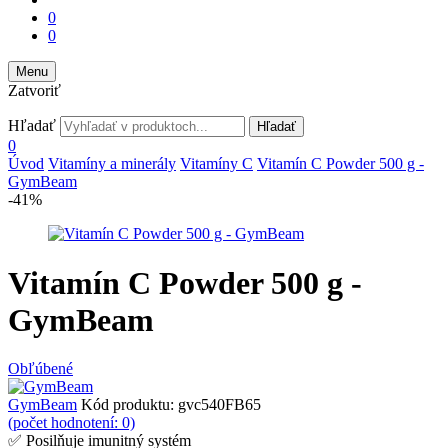
0
0
Menu
Zatvoriť
Hľadať
Hľadať
0
Úvod
Vitamíny a minerály
Vitamíny C
Vitamín C Powder 500 g -
GymBeam
-41%
Vitamín C Powder 500 g -
GymBeam
Obľúbené
GymBeam
Kód produktu:
gvc540FB65
(počet hodnotení: 0)
✅ Posilňuje imunitný systém