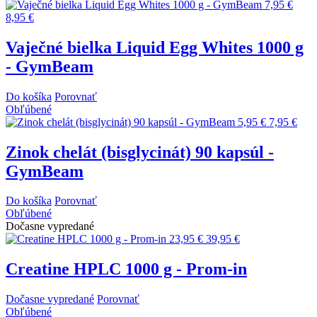
7,95 €
8,95 €
Vaječné bielka Liquid Egg Whites 1000 g
- GymBeam
Do košíka
Porovnať
Obľúbené
5,95 €
7,95 €
Zinok chelát (bisglycinát) 90 kapsúl -
GymBeam
Do košíka
Porovnať
Obľúbené
Dočasne vypredané
23,95 €
39,95 €
Creatine HPLC 1000 g - Prom-in
Dočasne vypredané
Porovnať
Obľúbené