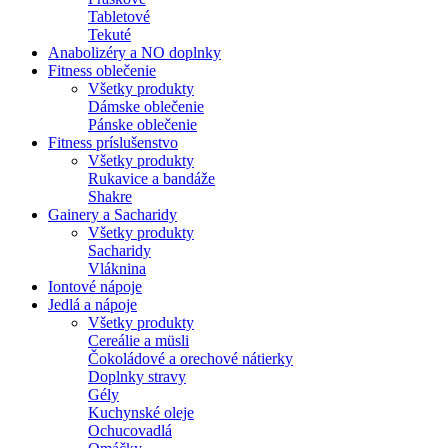
Tabletové
Tekuté
Anabolizéry a NO doplnky
Fitness oblečenie
Všetky produkty
Dámske oblečenie
Pánske oblečenie
Fitness príslušenstvo
Všetky produkty
Rukavice a bandáže
Shakre
Gainery a Sacharidy
Všetky produkty
Sacharidy
Vláknina
Iontové nápoje
Jedlá a nápoje
Všetky produkty
Cereálie a müsli
Čokoládové a orechové nátierky
Doplnky stravy
Gély
Kuchynské oleje
Ochucovadlá