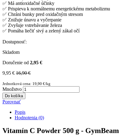
✅ Má antioxidačné účinky
✅ Prispieva k normálnemu energetickému metabolizmu
✅ Chráni bunky pred oxidačným stresom
✅ Znižuje únavu a vyčerpanie
✅ Zvyšuje vstrebávanie železa
✅ Pomáha liečiť sivý a zelený zákal očí
Dostupnosť:
Skladom
Doručenie od
2,95 €
9,95 €
16,90 €
Jednotková cena: 19,90 €/kg
Množstvo
Do košíka
Porovnať
Popis
Hodnotenia (0)
Vitamín C Powder 500 g - GymBeam