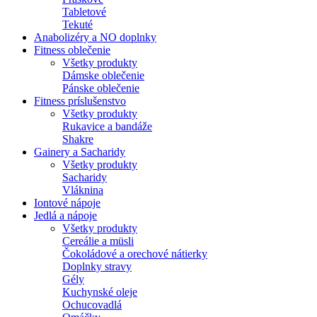
Tabletové
Tekuté
Anabolizéry a NO doplnky
Fitness oblečenie
Všetky produkty
Dámske oblečenie
Pánske oblečenie
Fitness príslušenstvo
Všetky produkty
Rukavice a bandáže
Shakre
Gainery a Sacharidy
Všetky produkty
Sacharidy
Vláknina
Iontové nápoje
Jedlá a nápoje
Všetky produkty
Cereálie a müsli
Čokoládové a orechové nátierky
Doplnky stravy
Gély
Kuchynské oleje
Ochucovadlá