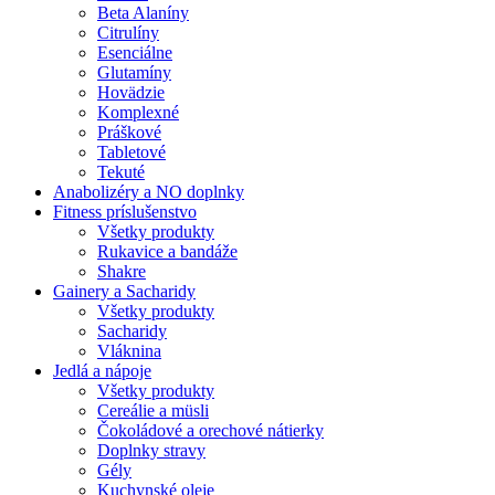
Beta Alaníny
Citrulíny
Esenciálne
Glutamíny
Hovädzie
Komplexné
Práškové
Tabletové
Tekuté
Anabolizéry a NO doplnky
Fitness príslušenstvo
Všetky produkty
Rukavice a bandáže
Shakre
Gainery a Sacharidy
Všetky produkty
Sacharidy
Vláknina
Jedlá a nápoje
Všetky produkty
Cereálie a müsli
Čokoládové a orechové nátierky
Doplnky stravy
Gély
Kuchynské oleje