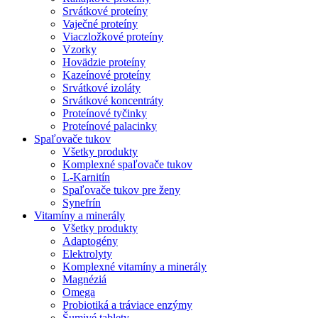
Srvátkové proteíny
Vaječné proteíny
Viaczložkové proteíny
Vzorky
Hovädzie proteíny
Kazeínové proteíny
Srvátkové izoláty
Srvátkové koncentráty
Proteínové tyčinky
Proteínové palacinky
Spaľovače tukov
Všetky produkty
Komplexné spaľovače tukov
L-Karnitín
Spaľovače tukov pre ženy
Synefrín
Vitamíny a minerály
Všetky produkty
Adaptogény
Elektrolyty
Komplexné vitamíny a minerály
Magnéziá
Omega
Probiotiká a tráviace enzýmy
Šumivé tablety