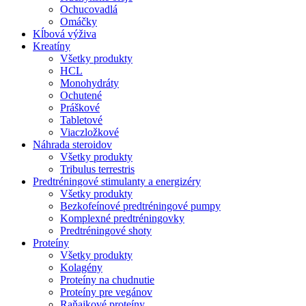
Ochucovadlá
Omáčky
Kĺbová výživa
Kreatíny
Všetky produkty
HCL
Monohydráty
Ochutené
Práškové
Tabletové
Viaczložkové
Náhrada steroidov
Všetky produkty
Tribulus terrestris
Predtréningové stimulanty a energizéry
Všetky produkty
Bezkofeínové predtréningové pumpy
Komplexné predtréningovky
Predtréningové shoty
Proteíny
Všetky produkty
Kolagény
Proteíny na chudnutie
Proteíny pre vegánov
Raňajkové proteíny