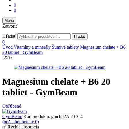
0
0
Menu
Zatvoriť
Hľadať
Hľadať
0
Úvod
Vitamíny a minerály
Šumivé tablety
Magnesium chelate + B6
20 tabliet - GymBeam
-25%
Magnesium chelate + B6 20
tabliet - GymBeam
Obľúbené
GymBeam
Kód produktu:
gmchb2A51CC4
(počet hodnotení: 0)
✅ Rýchla absorpcia