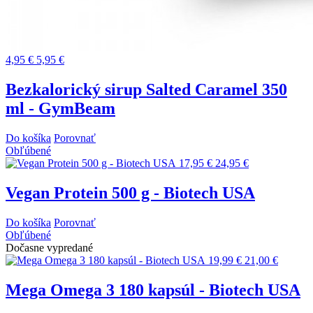
4,95 €
5,95 €
Bezkalorický sirup Salted Caramel 350
ml - GymBeam
Do košíka
Porovnať
Obľúbené
17,95 €
24,95 €
Vegan Protein 500 g - Biotech USA
Do košíka
Porovnať
Obľúbené
Dočasne vypredané
19,99 €
21,00 €
Mega Omega 3 180 kapsúl - Biotech USA