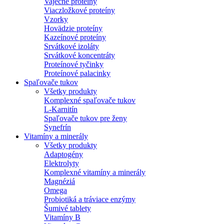
Vaječné proteíny
Viaczložkové proteíny
Vzorky
Hovädzie proteíny
Kazeínové proteíny
Srvátkové izoláty
Srvátkové koncentráty
Proteínové tyčinky
Proteínové palacinky
Spaľovače tukov
Všetky produkty
Komplexné spaľovače tukov
L-Karnitín
Spaľovače tukov pre ženy
Synefrín
Vitamíny a minerály
Všetky produkty
Adaptogény
Elektrolyty
Komplexné vitamíny a minerály
Magnéziá
Omega
Probiotiká a tráviace enzýmy
Šumivé tablety
Vitamíny B