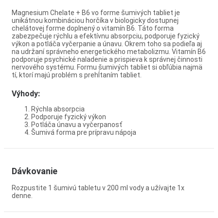
Magnesium Chelate + B6 vo forme šumivých tabliet je
unikátnou kombináciou horčíka v biologicky dostupnej
chelátovej forme doplnený o vitamín B6. Táto forma
zabezpečuje rýchlu a efektívnu absorpciu, podporuje fyzický
výkon a potláča vyčerpanie a únavu. Okrem toho sa podieľa aj
na udržaní správneho energetického metabolizmu. Vitamín B6
podporuje psychické naladenie a prispieva k správnej činnosti
nervového systému. Formu šumivých tabliet si obľúbia najmä
tí, ktorí majú problém s prehĺtaním tabliet.
Výhody:
Rýchla absorpcia
Podporuje fyzický výkon
Potláča únavu a vyčerpanosť
Šumivá forma pre prípravu nápoja
Dávkovanie
Rozpustite 1 šumivú tabletu v 200 ml vody a užívajte 1x
denne.