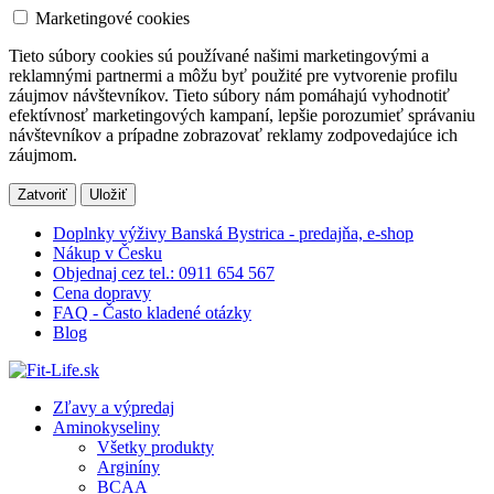
Marketingové cookies
Tieto súbory cookies sú používané našimi marketingovými a
reklamnými partnermi a môžu byť použité pre vytvorenie profilu
záujmov návštevníkov. Tieto súbory nám pomáhajú vyhodnotiť
efektívnosť marketingových kampaní, lepšie porozumieť správaniu
návštevníkov a prípadne zobrazovať reklamy zodpovedajúce ich
záujmom.
Zatvoriť
Uložiť
Doplnky výživy Banská Bystrica - predajňa, e-shop
Nákup v Česku
Objednaj cez tel.: 0911 654 567
Cena dopravy
FAQ - Často kladené otázky
Blog
Zľavy a výpredaj
Aminokyseliny
Všetky produkty
Arginíny
BCAA