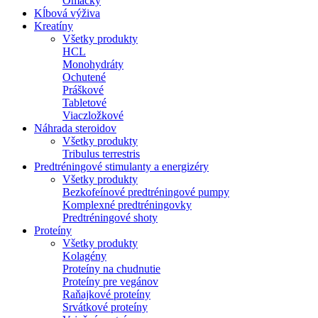
Omáčky
Kĺbová výživa
Kreatíny
Všetky produkty
HCL
Monohydráty
Ochutené
Práškové
Tabletové
Viaczložkové
Náhrada steroidov
Všetky produkty
Tribulus terrestris
Predtréningové stimulanty a energizéry
Všetky produkty
Bezkofeínové predtréningové pumpy
Komplexné predtréningovky
Predtréningové shoty
Proteíny
Všetky produkty
Kolagény
Proteíny na chudnutie
Proteíny pre vegánov
Raňajkové proteíny
Srvátkové proteíny