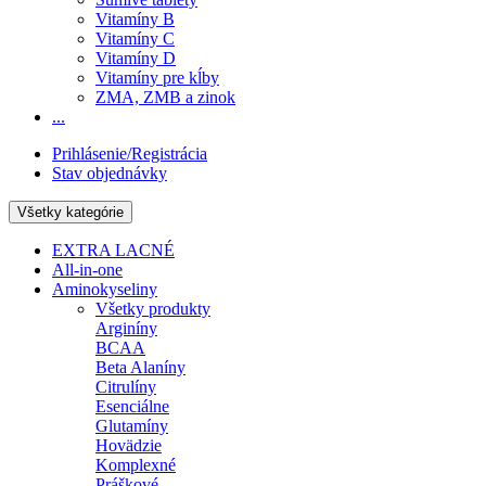
Vitamíny B
Vitamíny C
Vitamíny D
Vitamíny pre kĺby
ZMA, ZMB a zinok
...
Prihlásenie/Registrácia
Stav objednávky
Všetky kategórie
EXTRA LACNÉ
All-in-one
Aminokyseliny
Všetky produkty
Arginíny
BCAA
Beta Alaníny
Citrulíny
Esenciálne
Glutamíny
Hovädzie
Komplexné
Práškové