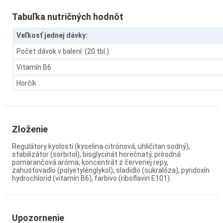
Tabuľka nutričných hodnôt
Veľkosť jednej dávky:
Počet dávok v balení: (20 tbl.)
Vitamín B6
Horčík
Zloženie
Regulátory kyslosti (kyselina citrónová, uhličitan sodný),
stabilizátor (sorbitol), bisglycinát horečnatý, prírodná
pomarančová aróma, koncentrát z červenej repy,
zahusťovadlo (polyetylénglykol), sladidlo (sukralóza), pyridoxín
hydrochlorid (vitamín B6), farbivo (riboflavin E101).
Upozornenie