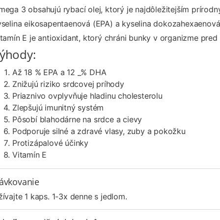
mega 3 obsahujú rybací olej, ktorý je najdôležitejším prírod
yselina eikosapentaenová (EPA) a kyselina dokozahexaenová (
tamín E je antioxidant, ktorý chráni bunky v organizme pred 
ýhody:
Až 18 % EPA a 12 _% DHA
Znižujú riziko srdcovej príhody
Priaznivo ovplyvňuje hladinu cholesterolu
Zlepšujú imunitný systém
Pôsobí blahodárne na srdce a cievy
Podporuje silné a zdravé vlasy, zuby a pokožku
Protizápalové účinky
Vitamín E
ávkovanie
ívajte 1 kaps. 1-3x denne s jedlom.