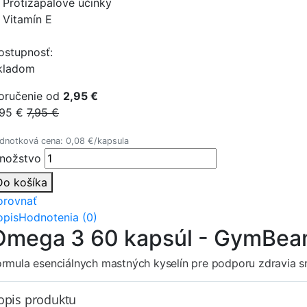
 Protizápalové účinky
 Vitamín E
ostupnosť:
kladom
oručenie od
2,95 €
,95 €
7,95 €
dnotková cena: 0,08 €/kapsula
nožstvo
Do košíka
orovnať
opis
Hodnotenia (0)
Omega 3 60 kapsúl - GymBe
ormula esenciálnych mastných kyselín pre podporu zdravia s
opis produktu