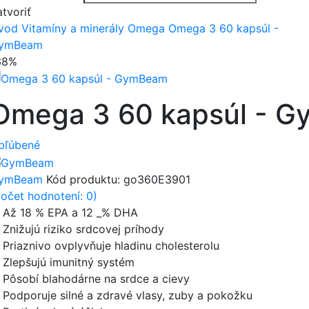
tvoriť
vod
Vitamíny a minerály
Omega
Omega 3 60 kapsúl -
ymBeam
38%
Omega 3 60 kapsúl - 
bľúbené
ymBeam
Kód produktu:
go360E3901
počet hodnotení: 0)
 Až 18 % EPA a 12 _% DHA
 Znižujú riziko srdcovej príhody
 Priaznivo ovplyvňuje hladinu cholesterolu
 Zlepšujú imunitný systém
 Pôsobí blahodárne na srdce a cievy
 Podporuje silné a zdravé vlasy, zuby a pokožku