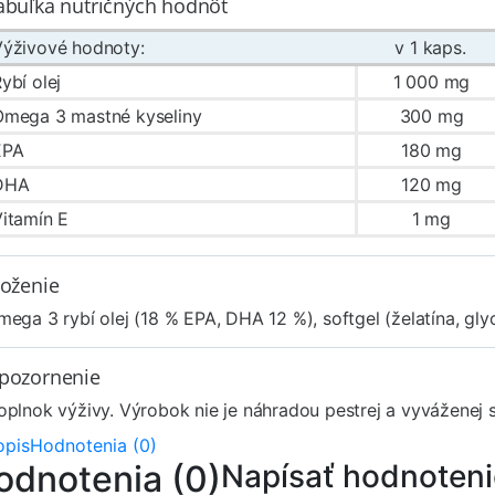
abuľka nutričných hodnôt
Výživové hodnoty:
v 1 kaps.
ybí olej
1 000 mg
Omega 3 mastné kyseliny
300 mg
EPA
180 mg
DHA
120 mg
itamín E
1 mg
loženie
ega 3 rybí olej (18 % EPA, DHA 12 %), softgel (želatína, glyc
pozornenie
oplnok výživy. Výrobok nie je náhradou pestrej a vyváženej
opis
Hodnotenia (0)
odnotenia (0)
Napísať hodnoteni