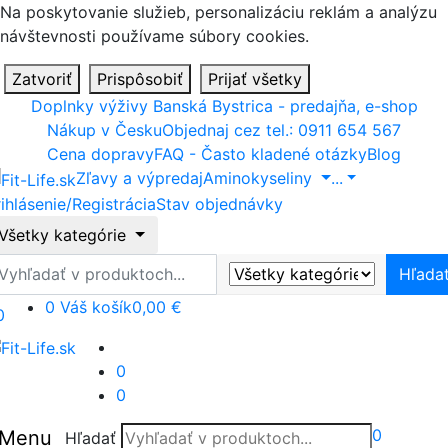
Na poskytovanie služieb, personalizáciu reklám a analýzu
návštevnosti používame súbory cookies.
Zatvoriť
Prispôsobiť
Prijať všetky
Doplnky výživy Banská Bystrica - predajňa, e-shop
Nákup v Česku
Objednaj cez tel.: 0911 654 567
Cena dopravy
FAQ - Často kladené otázky
Blog
Zľavy a výpredaj
Aminokyseliny
...
ihlásenie/Registrácia
Stav objednávky
Všetky kategórie
ľadať
Hľada
0
Váš košík
0,00 €
0
0
0
0
Menu
Hľadať