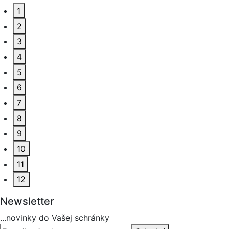
1
2
3
4
5
6
7
8
9
10
11
12
Newsletter
...novinky do Vašej schránky