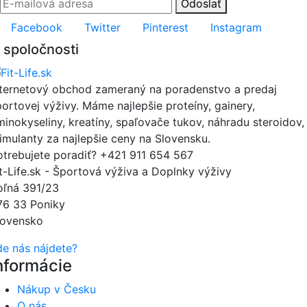
Odoslať
Facebook
Twitter
Pinterest
Instagram
 spoločnosti
nternetový obchod zameraný na poradenstvo a predaj
portovej výživy. Máme najlepšie proteíny, gainery,
minokyseliny, kreatíny, spaľovače tukov, náhradu steroidov,
timulanty za najlepšie ceny na Slovensku.
otrebujete poradiť?
+421 911 654 567
it-Life.sk - Športová výživa a Doplnky výživy
oľná 391/23
76 33 Poniky
lovensko
de nás nájdete?
nformácie
Nákup v Česku
O nás