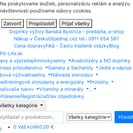
Na poskytovanie služieb, personalizáciu reklám a analýzu
návštevnosti používame súbory cookies.
Zatvoriť
Prispôsobiť
Prijať všetky
Doplnky výživy Banská Bystrica - predajňa, e-shop
Nákup v Česku
Objednaj cez tel.: 0911 654 567
Cena dopravy
FAQ - Často kladené otázky
Blog
ľavy a výpredaj
Aminokyseliny
Anabolizéry a NO doplnky
itness príslušenstvo
Gainery a Sacharidy
Jedlá a nápoje
ĺbová výživa
Kreatíny
Náhrada steroidov
redtréningové stimulanty a energizéry
Proteíny
paľovače tukov
Vitamíny a minerály
...
ihlásenie/Registrácia
Stav objednávky
Všetky kategórie
ľadať
Hľada
0
Váš košík
0,00 €
0