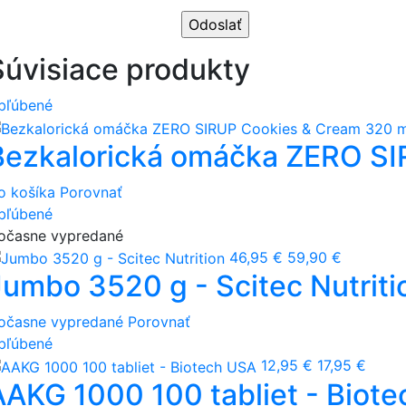
Súvisiace produkty
bľúbené
Bezkalorická omáčka ZERO SI
o košíka
Porovnať
bľúbené
očasne vypredané
46,95 €
59,90 €
Jumbo 3520 g - Scitec Nutriti
očasne vypredané
Porovnať
bľúbené
12,95 €
17,95 €
AAKG 1000 100 tabliet - Biot