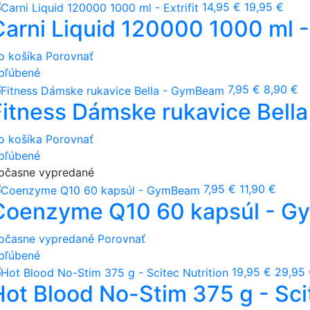
14,95 €
19,95 €
Carni Liquid 120000 1000 ml - 
o košíka
Porovnať
bľúbené
7,95 €
8,90 €
Fitness Dámske rukavice Bel
o košíka
Porovnať
bľúbené
očasne vypredané
7,95 €
11,90 €
Coenzyme Q10 60 kapsúl - 
očasne vypredané
Porovnať
bľúbené
19,95 €
29,95
Hot Blood No-Stim 375 g - Sci