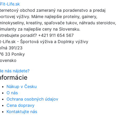
nternetový obchod zameraný na poradenstvo a predaj
portovej výživy. Máme najlepšie proteíny, gainery,
minokyseliny, kreatíny, spaľovače tukov, náhradu steroidov,
timulanty za najlepšie ceny na Slovensku.
otrebujete poradiť?
+421 911 654 567
it-Life.sk - Športová výživa a Doplnky výživy
oľná 391/23
76 33 Poniky
lovensko
de nás nájdete?
nformácie
Nákup v Česku
O nás
Ochrana osobných údajov
Cena dopravy
Kontaktujte nás