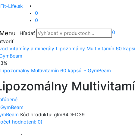
0
0
0
Menu
Hľadať
tvoriť
vod
Vitamíny a minerály
Lipozomálny Multivitamín 60 kaps
 GymBeam
23%
Lipozomálny Multivitam
bľúbené
ymBeam
Kód produktu:
glm64DED39
počet hodnotení: 0)