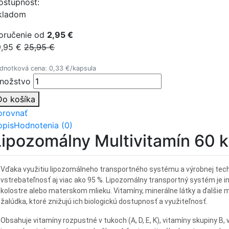
ostupnosť:
kladom
oručenie od
2,95 €
9,95 €
25,95 €
dnotková cena: 0,33 €/kapsula
nožstvo
Do košíka
orovnať
opis
Hodnotenia (0)
Lipozomálny Multivitamín 60
Vďaka využitiu lipozomálneho transportného systému a výrobnej tech
vstrebateľnosť aj viac ako 95 %. Lipozomálny transportný systém je i
kolostre alebo materskom mlieku. Vitamíny, minerálne látky a ďalšie
žalúdka, ktoré znižujú ich biologickú dostupnosť a využiteľnosť.
Obsahuje vitamíny rozpustné v tukoch (A, D, E, K), vitamíny skupiny B, 