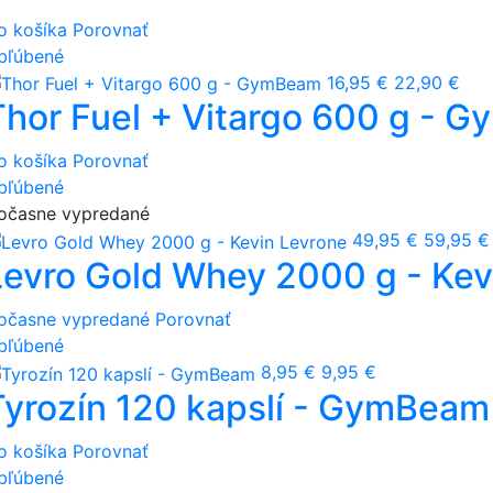
o košíka
Porovnať
bľúbené
16,95 €
22,90 €
Thor Fuel + Vitargo 600 g - 
o košíka
Porovnať
bľúbené
očasne vypredané
49,95 €
59,95 €
Levro Gold Whey 2000 g - Kev
očasne vypredané
Porovnať
bľúbené
8,95 €
9,95 €
Tyrozín 120 kapslí - GymBeam
o košíka
Porovnať
bľúbené