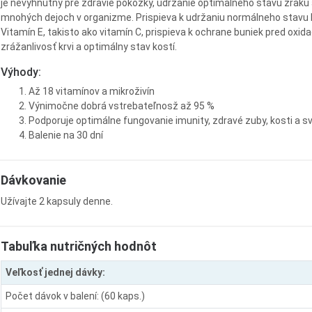
je nevyhnutný pre zdravie pokožky, udržanie optimálneho stavu zraku 
mnohých dejoch v organizme. Prispieva k udržaniu normálneho stavu k
Vitamín E, takisto ako vitamín C, prispieva k ochrane buniek pred ox
zrážanlivosť krvi a optimálny stav kostí.
Výhody:
Až 18 vitamínov a mikroživín
Výnimočne dobrá vstrebateľnosž až 95 %
Podporuje optimálne fungovanie imunity, zdravé zuby, kosti a sv
Balenie na 30 dní
Dávkovanie
Užívajte 2 kapsuly denne.
Tabuľka nutričných hodnôt
Veľkosť jednej dávky:
Počet dávok v balení: (60 kaps.)