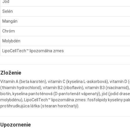
Jód
Selén
Mangán
Chróm
Molybdén
LipoCellTech™ lipozomálna zmes
Zloženie
Vitamín A (beta karotén), vitamín C (kyselina L-askorbová), vitamín D (
(thiamín hydrochlorid), vitamín B2 (riboflavín), vitamín B3 (niacínamid)
biotín, kyselina pantoténová (D-pantotenát vápenatý), jód (jodid dras
molybdénu), LipoCellTech™ lipozomálna zmes: fosfolipidy kyseliny palm
protihrudkujúca látka (stearan horečnatý).
Upozornenie