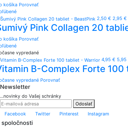
o košíka
Porovnať
bľúbené
2,50 €
2,95 €
Šumivý Pink Collagen 20 tabli
o košíka
Porovnať
bľúbené
očasne vypredané
4,95 €
5,95
Vitamin B-Complex Forte 100 t
očasne vypredané
Porovnať
Newsletter
...novinky do Vašej schránky
Odoslať
Facebook
Twitter
Pinterest
Instagram
 spoločnosti