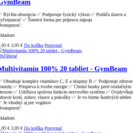
GymBeam
 Rýchla absorpcia ✅ Podporuje fyzický výkon ✅ Potláča únavu a
yčerpanosť ✅ Šumivá forma pre prípravu nápoja
Dostupnosť:
Skladom
,95 €
3,95 €
Do košíka
Porovnať
Obľúbené
Multivitamín 100% 20 tabliet - GymBeam
 Obsahuje komplex vitamínov C, E a skupiny B ✅ Podporuje zdravie
munity ✅ Prispieva k tvorbe energie ✅ Chráni bunky pred oxidačným
stresom ✅ Udržiava správnu funkciu nervového systému ✅ Ovplyvňuj
dravie kostí, zubov, vlasov a pokožky ✅ Je vo forme šumivých tabliet
 Je vhodný aj pre vegánov
Dostupnosť:
Skladom
,95 €
3,95 €
Do košíka
Porovnať