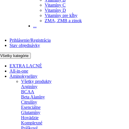
Vitamíny C
Vitamíny D
Vitamíny pre kĺby
ZMA, ZMB a zinok
...
Prihlásenie/Registrácia
Stav objednávky
Všetky kategórie
EXTRA LACNÉ
All-in-one
Aminokyseliny
Všetky produkty
Arginíny
BCAA
Beta Alaníny
Citrulíny
Esenciálne
Glutamíny
Hovädzie
Komplexné
Práškové