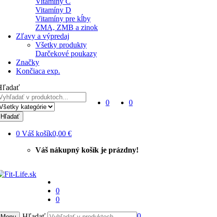
Vitamíny C
Vitamíny D
Vitamíny pre kĺby
ZMA, ZMB a zinok
Zľavy a výpredaj
Všetky produkty
Darčekové poukazy
Značky
Končiaca exp.
Hľadať
0
0
Hľadať
0
Váš košík
0,00 €
Váš nákupný košík je prázdny!
0
0
0
Hľadať
Menu