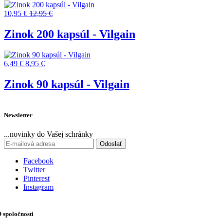
10,95 €
12,95 €
Zinok 200 kapsúl - Vilgain
6,49 €
8,95 €
Zinok 90 kapsúl - Vilgain
Newsletter
...novinky do Vašej schránky
Odoslať
Facebook
Twitter
Pinterest
Instagram
 spoločnosti