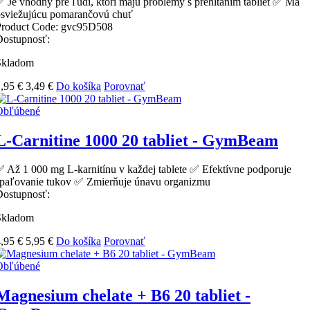
 Je vhodný pre ľudí, ktorí majú problémy s prehĺtaním tabliet ✅ Má
osviežujúcu pomarančovú chuť
Product Code:
gvc95D508
Dostupnosť:
Skladom
,95 €
3,49 €
Do košíka
Porovnať
Obľúbené
L-Carnitine 1000 20 tabliet - GymBeam
 Až 1 000 mg L-karnitínu v každej tablete ✅ Efektívne podporuje
spaľovanie tukov ✅ Zmierňuje únavu organizmu
Dostupnosť:
Skladom
,95 €
5,95 €
Do košíka
Porovnať
Obľúbené
Magnesium chelate + B6 20 tabliet -