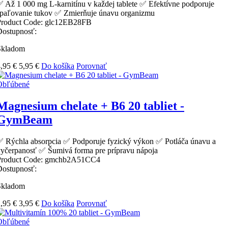
 Až 1 000 mg L-karnitínu v každej tablete ✅ Efektívne podporuje
spaľovanie tukov ✅ Zmierňuje únavu organizmu
Product Code:
glc12EB28FB
Dostupnosť:
Skladom
,95 €
5,95 €
Do košíka
Porovnať
Obľúbené
Magnesium chelate + B6 20 tabliet -
GymBeam
 Rýchla absorpcia ✅ Podporuje fyzický výkon ✅ Potláča únavu a
yčerpanosť ✅ Šumivá forma pre prípravu nápoja
Product Code:
gmchb2A51CC4
Dostupnosť:
Skladom
,95 €
3,95 €
Do košíka
Porovnať
Obľúbené