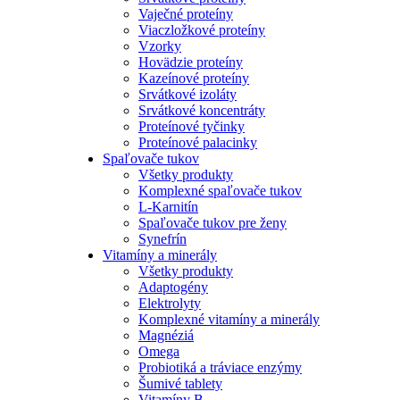
Vaječné proteíny
Viaczložkové proteíny
Vzorky
Hovädzie proteíny
Kazeínové proteíny
Srvátkové izoláty
Srvátkové koncentráty
Proteínové tyčinky
Proteínové palacinky
Spaľovače tukov
Všetky produkty
Komplexné spaľovače tukov
L-Karnitín
Spaľovače tukov pre ženy
Synefrín
Vitamíny a minerály
Všetky produkty
Adaptogény
Elektrolyty
Komplexné vitamíny a minerály
Magnéziá
Omega
Probiotiká a tráviace enzýmy
Šumivé tablety
Vitamíny B