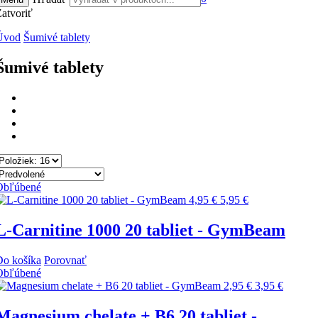
atvoriť
Úvod
Šumivé tablety
Šumivé tablety
Obľúbené
4,95 €
5,95 €
L-Carnitine 1000 20 tabliet - GymBeam
Do košíka
Porovnať
Obľúbené
2,95 €
3,95 €
Magnesium chelate + B6 20 tabliet -