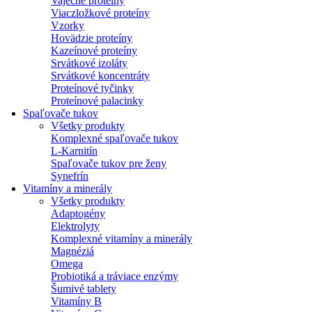
Vaječné proteíny
Viaczložkové proteíny
Vzorky
Hovädzie proteíny
Kazeínové proteíny
Srvátkové izoláty
Srvátkové koncentráty
Proteínové tyčinky
Proteínové palacinky
Spaľovače tukov
Všetky produkty
Komplexné spaľovače tukov
L-Karnitín
Spaľovače tukov pre ženy
Synefrín
Vitamíny a minerály
Všetky produkty
Adaptogény
Elektrolyty
Komplexné vitamíny a minerály
Magnéziá
Omega
Probiotiká a tráviace enzýmy
Šumivé tablety
Vitamíny B