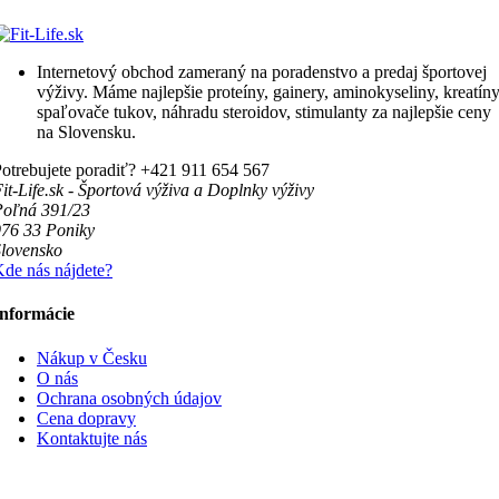
Internetový obchod zameraný na poradenstvo a predaj športovej
výživy. Máme najlepšie proteíny, gainery, aminokyseliny, kreatíny
spaľovače tukov, náhradu steroidov, stimulanty za najlepšie ceny
na Slovensku.
otrebujete poradiť?
+421 911 654 567
it-Life.sk - Športová výživa a Doplnky výživy
Poľná 391/23
976 33 Poniky
lovensko
de nás nájdete?
Informácie
Nákup v Česku
O nás
Ochrana osobných údajov
Cena dopravy
Kontaktujte nás