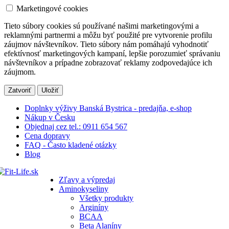
Marketingové cookies
Tieto súbory cookies sú používané našimi marketingovými a
reklamnými partnermi a môžu byť použité pre vytvorenie profilu
záujmov návštevníkov. Tieto súbory nám pomáhajú vyhodnotiť
efektívnosť marketingových kampaní, lepšie porozumieť správaniu
návštevníkov a prípadne zobrazovať reklamy zodpovedajúce ich
záujmom.
Zatvoriť
Uložiť
Doplnky výživy Banská Bystrica - predajňa, e-shop
Nákup v Česku
Objednaj cez tel.: 0911 654 567
Cena dopravy
FAQ - Často kladené otázky
Blog
Zľavy a výpredaj
Aminokyseliny
Všetky produkty
Arginíny
BCAA
Beta Alaníny