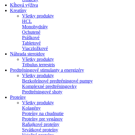
Kĺbová výživa
Kreatíny
Všetky produkty
HCL
Monohydráty
Ochutené
Práškové
Tabletové
Viaczložkové
Náhrada steroidov
Všetky produkty
Tribulus terrestris
Predtréningové stimulanty a energizéry
Všetky produkty
Bezkofeínové predtréningové pumpy
Komplexné predtréningovky
Predtréningové shoty
Proteíny
Všetky produkty
Kolagény
Proteíny na chudnutie
Proteíny pre vegánov
Raňajkové proteíny
Srvátkové proteíny