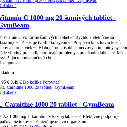
Obľúbené
Vitamín C 1000 mg 20 šumivých tabliet -
GymBeam
 Vitamín C vo forme šumivých tabliet ✅ Rýchlo a efektívne sa
bsorbuje ✅ Zlepšuje tvorbu kolagénu ✅ Prispieva ku zdraviu kostí,
ĺbov a chrupaviek ✅ Blahodárne pôsobí na nervový a imunitný systém
 Je vhodný pre ľudí, ktorí majú problémy s prehĺtaním tabliet ✅ Má
osviežujúcu pomarančovú chuť
Dostupnosť:
Skladom
,95 €
3,49 €
Do košíka
Porovnať
Obľúbené
L-Carnitine 1000 20 tabliet - GymBeam
 Až 1 000 mg L-karnitínu v každej tablete ✅ Efektívne podporuje
spaľovanie tukov ✅ Zmierňuje únavu organizmu
,95 €
5,95 €
Do košíka
Porovnať