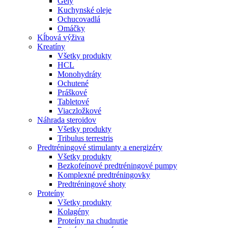
Gély
Kuchynské oleje
Ochucovadlá
Omáčky
Kĺbová výživa
Kreatíny
Všetky produkty
HCL
Monohydráty
Ochutené
Práškové
Tabletové
Viaczložkové
Náhrada steroidov
Všetky produkty
Tribulus terrestris
Predtréningové stimulanty a energizéry
Všetky produkty
Bezkofeínové predtréningové pumpy
Komplexné predtréningovky
Predtréningové shoty
Proteíny
Všetky produkty
Kolagény
Proteíny na chudnutie