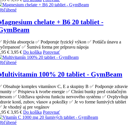
Obľúbené
Magnesium chelate + B6 20 tabliet -
GymBeam
 Rýchla absorpcia ✅ Podporuje fyzický výkon ✅ Potláča únavu a
yčerpanosť ✅ Šumivá forma pre prípravu nápoja
,95 €
3,95 €
Do košíka
Porovnať
Obľúbené
Multivitamín 100% 20 tabliet - GymBeam
 Obsahuje komplex vitamínov C, E a skupiny B ✅ Podporuje zdravie
munity ✅ Prispieva k tvorbe energie ✅ Chráni bunky pred oxidačným
stresom ✅ Udržiava správnu funkciu nervového systému ✅ Ovplyvňuj
dravie kostí, zubov, vlasov a pokožky ✅ Je vo forme šumivých tabliet
 Je vhodný aj pre vegánov
,95 €
3,95 €
Do košíka
Porovnať
Obľúbené