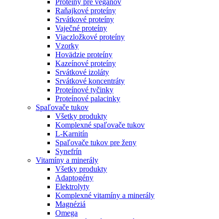
Proteíny pre vegánov
Raňajkové proteíny
Srvátkové proteíny
Vaječné proteíny
Viaczložkové proteíny
Vzorky
Hovädzie proteíny
Kazeínové proteíny
Srvátkové izoláty
Srvátkové koncentráty
Proteínové tyčinky
Proteínové palacinky
Spaľovače tukov
Všetky produkty
Komplexné spaľovače tukov
L-Karnitín
Spaľovače tukov pre ženy
Synefrín
Vitamíny a minerály
Všetky produkty
Adaptogény
Elektrolyty
Komplexné vitamíny a minerály
Magnéziá
Omega