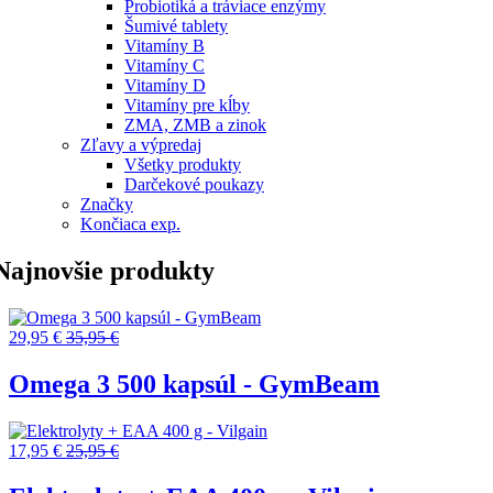
Probiotiká a tráviace enzýmy
Šumivé tablety
Vitamíny B
Vitamíny C
Vitamíny D
Vitamíny pre kĺby
ZMA, ZMB a zinok
Zľavy a výpredaj
Všetky produkty
Darčekové poukazy
Značky
Končiaca exp.
Najnovšie produkty
29,95 €
35,95 €
Omega 3 500 kapsúl - GymBeam
17,95 €
25,95 €