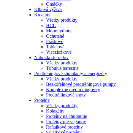
Omáčky
Kĺbová výživa
Kreatíny
Všetky produkty
HCL
Monohydráty
Ochutené
Práškové
Tabletové
Viaczložkové
Náhrada steroidov
Všetky produkty
Tribulus terrestris
Predtréningové stimulanty a energizéry
Všetky produkty
Bezkofeínové predtréningové pumpy
Komplexné predtréningovky
Predtréningové shoty
Proteíny
Všetky produkty
Kolagény
Proteíny na chudnutie
Proteíny pre vegánov
Raňajkové proteíny
Srvátkové proteíny