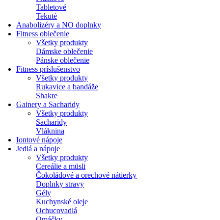
Tabletové
Tekuté
Anabolizéry a NO doplnky
Fitness oblečenie
Všetky produkty
Dámske oblečenie
Pánske oblečenie
Fitness príslušenstvo
Všetky produkty
Rukavice a bandáže
Shakre
Gainery a Sacharidy
Všetky produkty
Sacharidy
Vláknina
Iontové nápoje
Jedlá a nápoje
Všetky produkty
Cereálie a müsli
Čokoládové a orechové nátierky
Doplnky stravy
Gély
Kuchynské oleje
Ochucovadlá
Omáčky