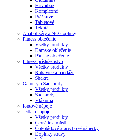
Hovädzie
Komplexné
Práškové
Tabletové
Tekuté
Anabolizéry a NO doplnky
Fitness oblečenie
Všetky produkty
Dámske oblečenie
Pánske oblečenie
Fitness príslušenstvo
Všetky produkty
Rukavice a bandáže
Shakre
Gainery a Sacharidy
Všetky produkty
Sacharidy
Vláknina
Iontové nápoje
Jedlá a nápoje
Všetky produkty
Cereálie a müsli
Čokoládové a orechové nátierky
Doplnky stravy