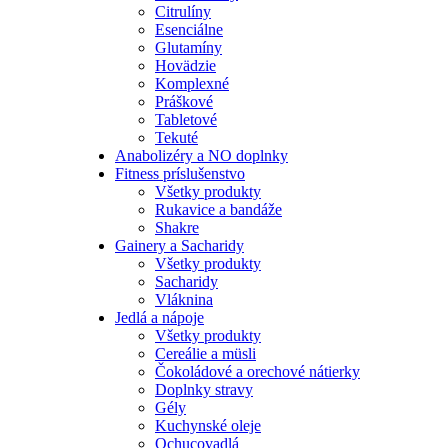
Citrulíny
Esenciálne
Glutamíny
Hovädzie
Komplexné
Práškové
Tabletové
Tekuté
Anabolizéry a NO doplnky
Fitness príslušenstvo
Všetky produkty
Rukavice a bandáže
Shakre
Gainery a Sacharidy
Všetky produkty
Sacharidy
Vláknina
Jedlá a nápoje
Všetky produkty
Cereálie a müsli
Čokoládové a orechové nátierky
Doplnky stravy
Gély
Kuchynské oleje
Ochucovadlá