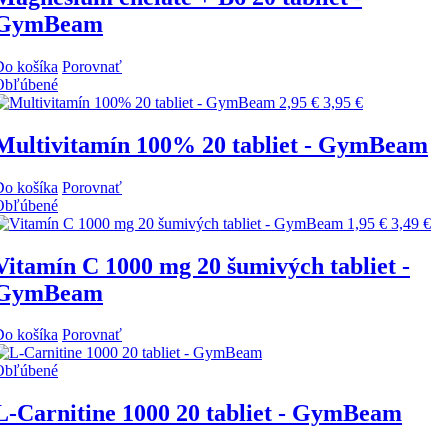
GymBeam
Do košíka
Porovnať
Obľúbené
2,95 €
3,95 €
Multivitamín 100% 20 tabliet - GymBeam
Do košíka
Porovnať
Obľúbené
1,95 €
3,49 €
Vitamín C 1000 mg 20 šumivých tabliet -
GymBeam
Do košíka
Porovnať
Obľúbené
L-Carnitine 1000 20 tabliet - GymBeam