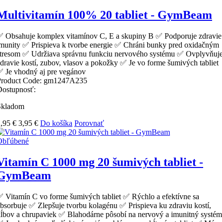
Multivitamín 100% 20 tabliet - GymBeam
 Obsahuje komplex vitamínov C, E a skupiny B ✅ Podporuje zdravie
munity ✅ Prispieva k tvorbe energie ✅ Chráni bunky pred oxidačným
stresom ✅ Udržiava správnu funkciu nervového systému ✅ Ovplyvňuj
dravie kostí, zubov, vlasov a pokožky ✅ Je vo forme šumivých tabliet
 Je vhodný aj pre vegánov
Product Code:
gm1247A235
Dostupnosť:
Skladom
,95 €
3,95 €
Do košíka
Porovnať
Obľúbené
Vitamín C 1000 mg 20 šumivých tabliet -
GymBeam
 Vitamín C vo forme šumivých tabliet ✅ Rýchlo a efektívne sa
bsorbuje ✅ Zlepšuje tvorbu kolagénu ✅ Prispieva ku zdraviu kostí,
ĺbov a chrupaviek ✅ Blahodárne pôsobí na nervový a imunitný systém