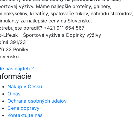
portovej výživy. Máme najlepšie proteíny, gainery,
minokyseliny, kreatíny, spaľovače tukov, náhradu steroidov,
timulanty za najlepšie ceny na Slovensku.
otrebujete poradiť?
+421 911 654 567
it-Life.sk - Športová výživa a Doplnky výživy
oľná 391/23
76 33 Poniky
lovensko
de nás nájdete?
nformácie
Nákup v Česku
O nás
Ochrana osobných údajov
Cena dopravy
Kontaktujte nás