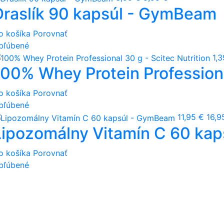
Draslík 90 kapsúl - GymBeam
o košíka
Porovnať
bľúbené
1,3
100% Whey Protein Professiona
o košíka
Porovnať
bľúbené
11,95 €
16,9
Lipozomálny Vitamín C 60 ka
o košíka
Porovnať
bľúbené