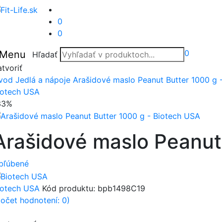
0
0
0
Menu
Hľadať
tvoriť
vod
Jedlá a nápoje
Arašidové maslo Peanut Butter 1000 g 
iotech USA
33%
Arašidové maslo Peanut
bľúbené
iotech USA
Kód produktu:
bpb1498C19
počet hodnotení: 0)