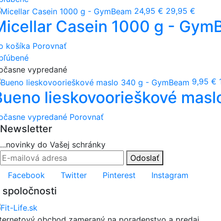
24,95 €
29,95 €
Micellar Casein 1000 g - Gy
o košíka
Porovnať
bľúbené
očasne vypredané
9,95 €
Bueno lieskovoorieškové mas
očasne vypredané
Porovnať
Newsletter
...novinky do Vašej schránky
Odoslať
Facebook
Twitter
Pinterest
Instagram
 spoločnosti
nternetový obchod zameraný na poradenstvo a predaj