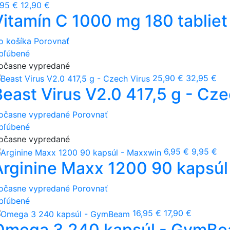
,95 €
12,90 €
Vitamín C 1000 mg 180 tabli
o košíka
Porovnať
bľúbené
očasne vypredané
25,90 €
32,95 €
Beast Virus V2.0 417,5 g - Cze
očasne vypredané
Porovnať
bľúbené
očasne vypredané
6,95 €
9,95 €
Arginine Maxx 1200 90 kapsúl
očasne vypredané
Porovnať
bľúbené
16,95 €
17,90 €
Omega 3 240 kapsúl - GymB