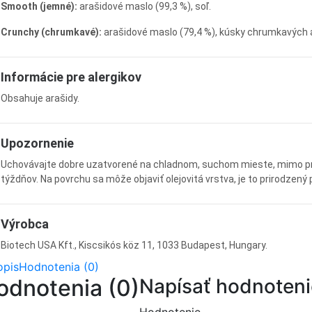
Smooth (jemné):
arašidové maslo (99,3 %), soľ.
Crunchy (chrumkavé):
arašidové maslo (79,4 %), kúsky chrumkavých ar
Informácie pre alergikov
Obsahuje arašidy.
Upozornenie
Uchovávajte dobre uzatvorené na chladnom, suchom mieste, mimo pri
týždňov. Na povrchu sa môže objaviť olejovitá vrstva, je to prirodzen
Výrobca
Biotech USA Kft., Kiscsikós köz 11, 1033 Budapest, Hungary.
opis
Hodnotenia (0)
odnotenia (0)
Napísať hodnoteni
Hodnotenie