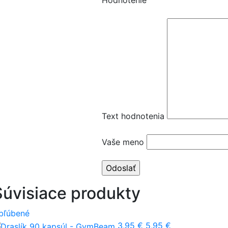
Text hodnotenia
Vaše meno
Súvisiace produkty
bľúbené
3,95 €
5,95 €