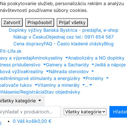
Na poskytovanie služieb, personalizáciu reklám a analýzu
návštevnosti používame súbory cookies.
Zatvoriť
Prispôsobiť
Prijať všetky
Doplnky výživy Banská Bystrica - predajňa, e-shop
Nákup v Česku
Objednaj cez tel.: 0911 654 567
Cena dopravy
FAQ - Často kladené otázky
Blog
ľavy a výpredaj
Aminokyseliny
Anabolizéry a NO doplnky
itness príslušenstvo
Gainery a Sacharidy
Jedlá a nápoje
ĺbová výživa
Kreatíny
Náhrada steroidov
redtréningové stimulanty a energizéry
Proteíny
paľovače tukov
Vitamíny a minerály
...
ihlásenie/Registrácia
Stav objednávky
Všetky kategórie
ľadať
Hľada
0
Váš košík
0,00 €
0