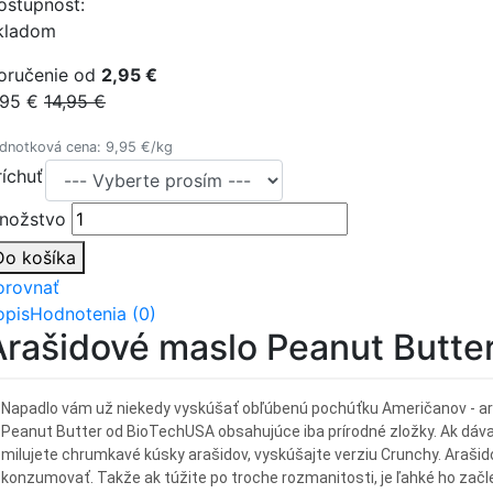
ostupnosť:
kladom
oručenie od
2,95 €
,95 €
14,95 €
dnotková cena: 9,95 €/kg
ríchuť
nožstvo
Do košíka
orovnať
opis
Hodnotenia (0)
Arašidové maslo Peanut Butte
Napadlo vám už niekedy vyskúšať obľúbenú pochúťku Američanov - ar
Peanut Butter od BioTechUSA obsahujúce iba prírodné zložky. Ak dáv
milujete chrumkavé kúsky arašidov, vyskúšajte verziu Crunchy. Arašid
konzumovať. Takže ak túžite po troche rozmanitosti, je ľahké ho začle