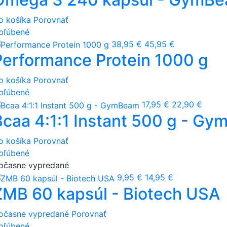
o košíka
Porovnať
bľúbené
38,95 €
45,95 €
Performance Protein 1000 g
o košíka
Porovnať
bľúbené
17,95 €
22,90 €
Bcaa 4:1:1 Instant 500 g - G
o košíka
Porovnať
bľúbené
očasne vypredané
9,95 €
14,95 €
ZMB 60 kapsúl - Biotech USA
očasne vypredané
Porovnať
bľúbené