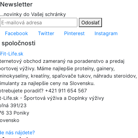
Newsletter
...novinky do Vašej schránky
Odoslať
Facebook
Twitter
Pinterest
Instagram
 spoločnosti
nternetový obchod zameraný na poradenstvo a predaj
portovej výživy. Máme najlepšie proteíny, gainery,
minokyseliny, kreatíny, spaľovače tukov, náhradu steroidov,
timulanty za najlepšie ceny na Slovensku.
otrebujete poradiť?
+421 911 654 567
it-Life.sk - Športová výživa a Doplnky výživy
oľná 391/23
76 33 Poniky
lovensko
de nás nájdete?