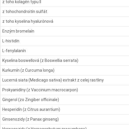
z toho kolagén typu II
z tohochondroitín sulfát
z toho kyselina hyalurónová
Enzým bromelaín
L-histidín
L-fenylalanín
Kyselina boswellová (z Boswellia serrata)
Kurkumín (z Curcuma longa)
Lucerná siata (Medicago sativa) extrakt z celej rastliny
Prokyanidíny (z Vaccinium macrocarpon)
Gingerol (zo Zingiber officinale)
Hesperidín (z Citrus aurantium)
Ginsenozidy (z Panax ginseng)
Harpagozidy (z Harpagophytum procumbens)