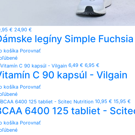
9,95 €
24,90 €
Dámske legíny Simple Fuchsi
o košíka
Porovnať
bľúbené
6,49 €
6,95 €
Vitamín C 90 kapsúl - Vilgain
o košíka
Porovnať
bľúbené
10,95 €
15,95 €
BCAA 6400 125 tabliet - Scitec
o košíka
Porovnať
bľúbené