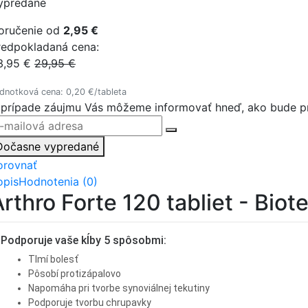
ypredané
oručenie od
2,95 €
redpokladaná cena:
3,95 €
29,95 €
dnotková cena: 0,20 €/tableta
 prípade záujmu Vás môžeme informovať hneď, ako bude pr
Dočasne vypredané
orovnať
opis
Hodnotenia (0)
Arthro Forte 120 tabliet - Bio
Podporuje vaše kĺby 5 spôsobmi:
Tlmí bolesť
Pôsobí protizápalovo
Napomáha pri tvorbe synoviálnej tekutiny
Podporuje tvorbu chrupavky