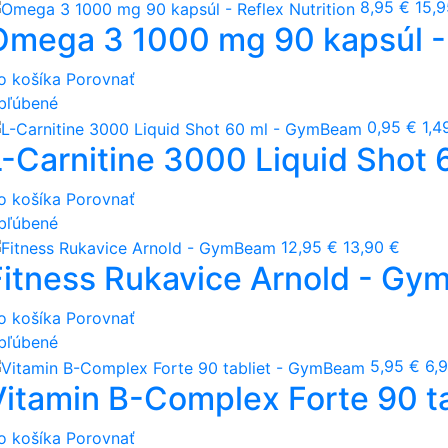
8,95 €
15,9
Omega 3 1000 mg 90 kapsúl - 
o košíka
Porovnať
bľúbené
0,95 €
1,4
L-Carnitine 3000 Liquid Shot
o košíka
Porovnať
bľúbené
12,95 €
13,90 €
Fitness Rukavice Arnold - G
o košíka
Porovnať
bľúbené
5,95 €
6,
Vitamin B-Complex Forte 90 t
o košíka
Porovnať