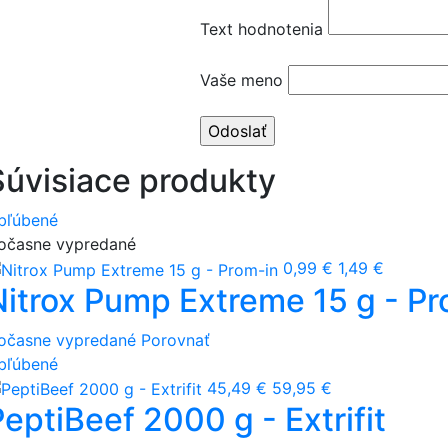
Text hodnotenia
Vaše meno
Súvisiace produkty
bľúbené
očasne vypredané
0,99 €
1,49 €
Nitrox Pump Extreme 15 g - Pr
očasne vypredané
Porovnať
bľúbené
45,49 €
59,95 €
eptiBeef 2000 g - Extrifit