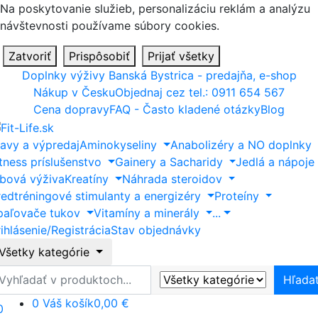
Na poskytovanie služieb, personalizáciu reklám a analýzu
návštevnosti používame súbory cookies.
Zatvoriť
Prispôsobiť
Prijať všetky
Doplnky výživy Banská Bystrica - predajňa, e-shop
Nákup v Česku
Objednaj cez tel.: 0911 654 567
Cena dopravy
FAQ - Často kladené otázky
Blog
ľavy a výpredaj
Aminokyseliny
Anabolizéry a NO doplnky
itness príslušenstvo
Gainery a Sacharidy
Jedlá a nápoje
ĺbová výživa
Kreatíny
Náhrada steroidov
redtréningové stimulanty a energizéry
Proteíny
paľovače tukov
Vitamíny a minerály
...
ihlásenie/Registrácia
Stav objednávky
Všetky kategórie
ľadať
Hľada
0
Váš košík
0,00 €
0