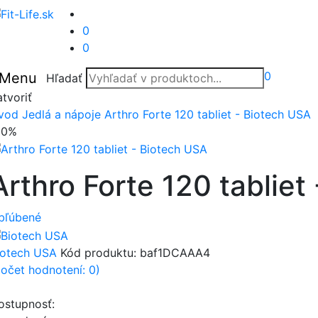
0
0
0
Menu
Hľadať
tvoriť
vod
Jedlá a nápoje
Arthro Forte 120 tabliet - Biotech USA
20%
Arthro Forte 120 tabliet
bľúbené
iotech USA
Kód produktu:
baf1DCAAA4
počet hodnotení: 0)
ostupnosť: