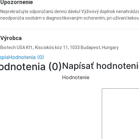
Upozornenie
Neprekračujte odporúčanú dennú dávku! Výživový doplnok nenahrádza 
neodporúča osobám s diagnostikovaným ochorením, pri užívaní lieko
Výrobca
Biotech USA Kft., Kiscsikós köz 11, 1033 Budapest, Hungary.
opis
Hodnotenia (0)
odnotenia (0)
Napísať hodnoteni
Hodnotenie