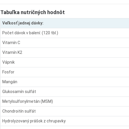
Tabuľka nutričných hodnôt
Veľkosť jednej dávky:
Počet dávok v balení: (120 tbl.)
Vitamín C
Vitamín K2
Vápnik
Fosfor
Mangán
Glukosamín sulfát
Metylsulfonylmetán (MSM)
Chondroitín sulfát
Hydrolyzovaný prášok z chrupavky