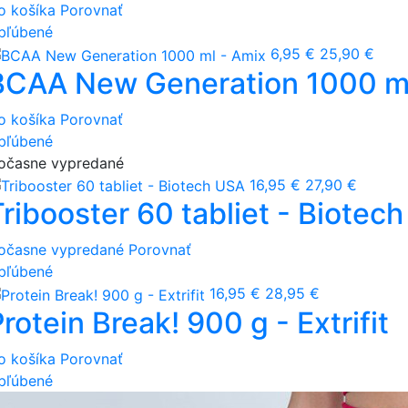
o košíka
Porovnať
bľúbené
6,95 €
25,90 €
BCAA New Generation 1000 ml
o košíka
Porovnať
bľúbené
očasne vypredané
16,95 €
27,90 €
Tribooster 60 tabliet - Biotec
očasne vypredané
Porovnať
bľúbené
16,95 €
28,95 €
rotein Break! 900 g - Extrifit
o košíka
Porovnať
bľúbené