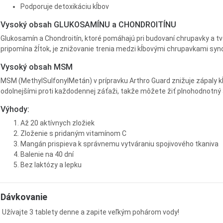
Podporuje detoxikáciu kĺbov
Vysoký obsah GLUKOSAMÍNU a CHONDROITÍNU
Glukosamín a Chondroitín, ktoré pomáhajú pri budovaní chrupavky a tvo
pripomína žĺtok, je znižovanie trenia medzi kĺbovými chrupavkami syn
Vysoký obsah MSM
MSM (MethylSulfonylMetán) v prípravku Arthro Guard znižuje zápaly kĺb
odolnejšími proti každodennej záťaži, takže môžete žiť plnohodnotný 
Výhody:
Až 20 aktívnych zložiek
Zloženie s pridaným vitamínom C
Mangán prispieva k správnemu vytváraniu spojivového tkaniva
Balenie na 40 dní
Bez laktózy a lepku
Dávkovanie
Užívajte 3 tablety denne a zapite veľkým pohárom vody!