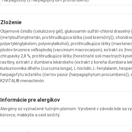
Zloženie
Objemové činidlo (celulózový gél), glukosamín sulfát-chlorid draselný 
(metylsulfonylmetán, protihrudkujúca látka (oxid kremičitý)), chondroi
polyetylénglykolom, polyvinylalkohol), protihrudkujúce látky (mastenec,
plodov brusnice veľkoplodej (vaccinium macrocarpon), extrakt zo živic
chrupavky 2,8 %, protihrudkujúce látky (horečnaté soli mastných kyselí
rastliny, extrakt z ďumbiera lekárskeho (extrakt z koreňa ďumbiera leká
kurkumovníka dlhého (curcuma longa), L-histidín, L-fenylalanín, hespe
harpagofytu ležatého (čertov pazúr (harpagophytum procumbens)), sí
K2VITAL® menachinón.
Informácie pre alergikov
Alergény sú vyznačené tučným písmom. Vyrobené v závode kde sa vyrábaj
kôrovce, mäkkýše a oxid siričitý.