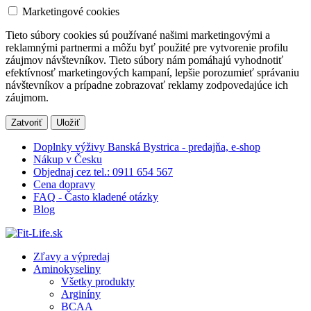
Marketingové cookies
Tieto súbory cookies sú používané našimi marketingovými a
reklamnými partnermi a môžu byť použité pre vytvorenie profilu
záujmov návštevníkov. Tieto súbory nám pomáhajú vyhodnotiť
efektívnosť marketingových kampaní, lepšie porozumieť správaniu
návštevníkov a prípadne zobrazovať reklamy zodpovedajúce ich
záujmom.
Zatvoriť
Uložiť
Doplnky výživy Banská Bystrica - predajňa, e-shop
Nákup v Česku
Objednaj cez tel.: 0911 654 567
Cena dopravy
FAQ - Často kladené otázky
Blog
Zľavy a výpredaj
Aminokyseliny
Všetky produkty
Arginíny
BCAA