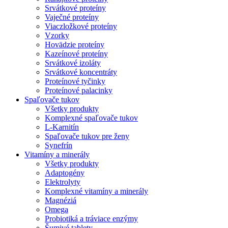
Srvátkové proteíny
Vaječné proteíny
Viaczložkové proteíny
Vzorky
Hovädzie proteíny
Kazeínové proteíny
Srvátkové izoláty
Srvátkové koncentráty
Proteínové tyčinky
Proteínové palacinky
Spaľovače tukov
Všetky produkty
Komplexné spaľovače tukov
L-Karnitín
Spaľovače tukov pre ženy
Synefrín
Vitamíny a minerály
Všetky produkty
Adaptogény
Elektrolyty
Komplexné vitamíny a minerály
Magnéziá
Omega
Probiotiká a tráviace enzýmy
Šumivé tablety