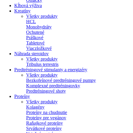
Omáčky
Kĺbová výživa
Kreatíny
Všetky produkty
HCL
Monohydráty
Ochutené
Práškové
Tabletové
Viaczložkové
Náhrada steroidov
Všetky produkty
Tribulus terrestris
Predtréningové stimulanty a energizéry
Všetky produkty
Bezkofeínové predtréningové pumpy
Komplexné predtréningovky
Predtréningové shoty
Proteíny
Všetky produkty
Kolagény
Proteíny na chudnutie
Proteíny pre vegánov
Raňajkové proteíny
Srvátkové proteíny