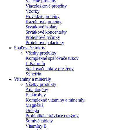
Vaječné proteíny
Viaczložkové proteíny
Vzorky
Hovädzie proteíny
Kazeínové proteíny
Srvátkové izoláty
Srvátkové koncentráty
Proteínové tyčinky
Proteínové palacinky
Spaľovače tukov
Všetky produkty
Komplexné spaľovače tukov
L-Karnitín
Spaľovače tukov pre ženy
Synefrín
Vitamíny a minerály
Všetky produkty
Adaptogény
Elektrolyty
Komplexné vitamíny a minerály
Magnéziá
Omega
Probiotiká a tráviace enzýmy
Šumivé tablety
Vitamíny B