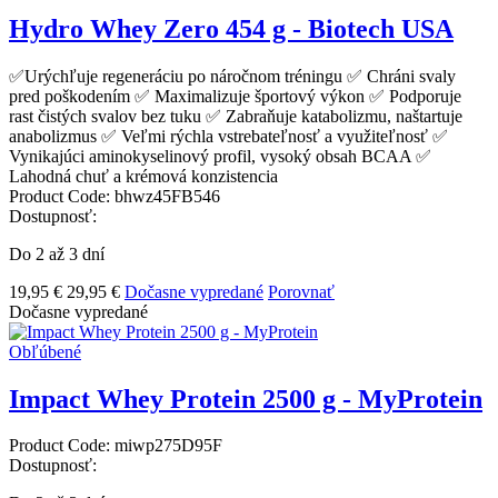
Hydro Whey Zero 454 g - Biotech USA
✅Urýchľuje regeneráciu po náročnom tréningu ✅ Chráni svaly
pred poškodením ✅ Maximalizuje športový výkon ✅ Podporuje
rast čistých svalov bez tuku ✅ Zabraňuje katabolizmu, naštartuje
anabolizmus ✅ Veľmi rýchla vstrebateľnosť a využiteľnosť ✅
Vynikajúci aminokyselinový profil, vysoký obsah BCAA ✅
Lahodná chuť a krémová konzistencia
Product Code:
bhwz45FB546
Dostupnosť:
Do 2 až 3 dní
19,95 €
29,95 €
Dočasne vypredané
Porovnať
Dočasne vypredané
Obľúbené
Impact Whey Protein 2500 g - MyProtein
Product Code:
miwp275D95F
Dostupnosť: