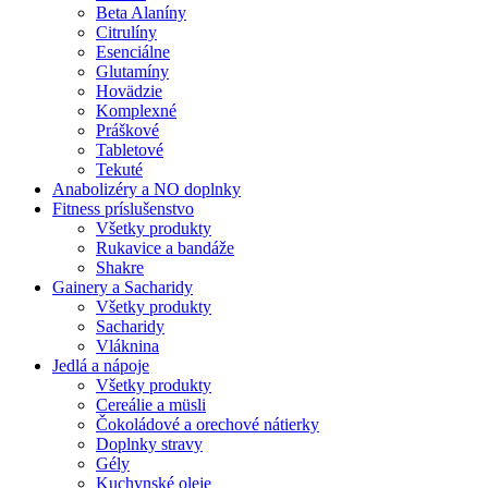
Beta Alaníny
Citrulíny
Esenciálne
Glutamíny
Hovädzie
Komplexné
Práškové
Tabletové
Tekuté
Anabolizéry a NO doplnky
Fitness príslušenstvo
Všetky produkty
Rukavice a bandáže
Shakre
Gainery a Sacharidy
Všetky produkty
Sacharidy
Vláknina
Jedlá a nápoje
Všetky produkty
Cereálie a müsli
Čokoládové a orechové nátierky
Doplnky stravy
Gély
Kuchynské oleje