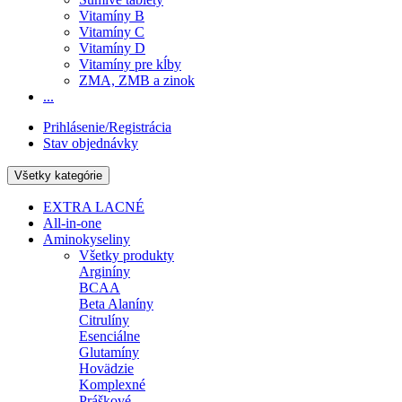
Vitamíny B
Vitamíny C
Vitamíny D
Vitamíny pre kĺby
ZMA, ZMB a zinok
...
Prihlásenie/Registrácia
Stav objednávky
Všetky kategórie
EXTRA LACNÉ
All-in-one
Aminokyseliny
Všetky produkty
Arginíny
BCAA
Beta Alaníny
Citrulíny
Esenciálne
Glutamíny
Hovädzie
Komplexné
Práškové