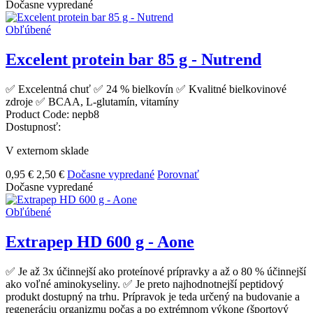
Dočasne vypredané
Obľúbené
Excelent protein bar 85 g - Nutrend
✅ Excelentná chuť ✅ 24 % bielkovín ✅ Kvalitné bielkovinové
zdroje ✅ BCAA, L-glutamín, vitamíny
Product Code:
nepb8
Dostupnosť:
V externom sklade
0,95 €
2,50 €
Dočasne vypredané
Porovnať
Dočasne vypredané
Obľúbené
Extrapep HD 600 g - Aone
✅ Je až 3x účinnejší ako proteínové prípravky a až o 80 % účinnejší
ako voľné aminokyseliny. ✅ Je preto najhodnotnejší peptidový
produkt dostupný na trhu. Prípravok je teda určený na budovanie a
regeneráciu organizmu počas a po extrémnom výkone (športový