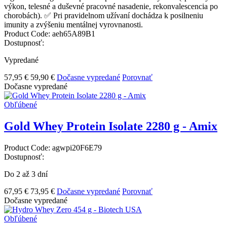
výkon, telesné a duševné pracovné nasadenie, rekonvalescencia po
chorobách). ✅ Pri pravidelnom užívaní dochádza k posilneniu
imunity a zvýšeniu mentálnej vyrovnanosti.
Product Code:
aeh65A89B1
Dostupnosť:
Vypredané
57,95 €
59,90 €
Dočasne vypredané
Porovnať
Dočasne vypredané
Obľúbené
Gold Whey Protein Isolate 2280 g - Amix
Product Code:
agwpi20F6E79
Dostupnosť:
Do 2 až 3 dní
67,95 €
73,95 €
Dočasne vypredané
Porovnať
Dočasne vypredané
Obľúbené