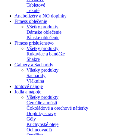
Tabletové
Tekuté
Anabolizéry a NO doplnky
Fitness oblečenie
Všetky produkty
Dámske oblečenie
Pánske oblečenie
Fitness príslušenstvo
Všetky produkty
Rukavice a bandáže
Shakre
Gainery a Sacharidy
Všetky produkty
Sacharidy
Vláknina
Iontové nápoje
Jedlá a nápoje
Všetky produkty
Cereálie a müsli
Čokoládové a orechové nátierky
Doplnky stravy
Gély
Kuchynské oleje
Ochucovadlá