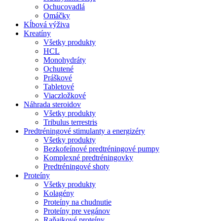
Ochucovadlá
Omáčky
Kĺbová výživa
Kreatíny
Všetky produkty
HCL
Monohydráty
Ochutené
Práškové
Tabletové
Viaczložkové
Náhrada steroidov
Všetky produkty
Tribulus terrestris
Predtréningové stimulanty a energizéry
Všetky produkty
Bezkofeínové predtréningové pumpy
Komplexné predtréningovky
Predtréningové shoty
Proteíny
Všetky produkty
Kolagény
Proteíny na chudnutie
Proteíny pre vegánov
Raňajkové proteíny