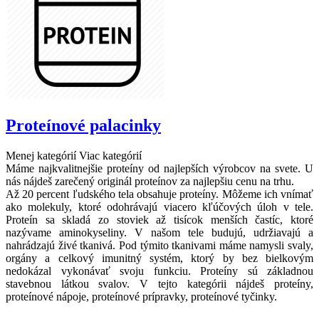
Proteínové palacinky
Menej kategórií
Viac kategórií
Máme najkvalitnejšie proteíny od najlepších výrobcov na svete. U
nás nájdeš zarečený originál proteínov za najlepšiu cenu na trhu.
Až 20 percent ľudského tela obsahuje proteíny. Môžeme ich vnímať
ako molekuly, ktoré odohrávajú viacero kľúčových úloh v tele.
Proteín sa skladá zo stoviek až tisícok menších častíc, ktoré
nazývame aminokyseliny. V našom tele budujú, udržiavajú a
nahrádzajú živé tkanivá. Pod týmito tkanivami máme namysli svaly,
orgány a celkový imunitný systém, ktorý by bez bielkovým
nedokázal vykonávať svoju funkciu. Proteíny sú základnou
stavebnou látkou svalov. V tejto kategórii nájdeš proteíny,
proteínové nápoje, proteínové prípravky, proteínové tyčinky.