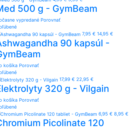
Med 500 g - GymBeam
očasne vypredané
Porovnať
bľúbené
7,95 €
14,95 €
Ashwagandha 90 kapsúl -
GymBeam
o košíka
Porovnať
bľúbené
17,99 €
22,95 €
lektrolyty 320 g - Vilgain
o košíka
Porovnať
bľúbené
6,95 €
8,95 €
Chromium Picolinate 120