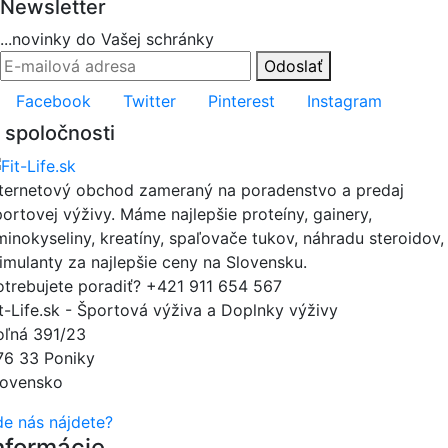
Newsletter
...novinky do Vašej schránky
Odoslať
Facebook
Twitter
Pinterest
Instagram
 spoločnosti
nternetový obchod zameraný na poradenstvo a predaj
portovej výživy. Máme najlepšie proteíny, gainery,
minokyseliny, kreatíny, spaľovače tukov, náhradu steroidov,
timulanty za najlepšie ceny na Slovensku.
otrebujete poradiť?
+421 911 654 567
it-Life.sk - Športová výživa a Doplnky výživy
oľná 391/23
76 33 Poniky
lovensko
de nás nájdete?
nformácie