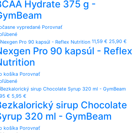
BCAA Hydrate 375 g -
GymBeam
očasne vypredané
Porovnať
bľúbené
11,59 €
25,90 €
Nexgen Pro 90 kapsúl - Reflex
utrition
o košíka
Porovnať
bľúbené
,95 €
5,95 €
Bezkalorický sirup Chocolate
Syrup 320 ml - GymBeam
o košíka
Porovnať