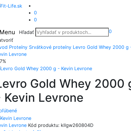
0
0
0
Menu
Hľadať
tvoriť
vod
Proteíny
Srvátkové proteíny
Levro Gold Whey 2000 g 
evin Levrone
17%
Levro Gold Whey 2000 
- Kevin Levrone
bľúbené
evin Levrone
Kód produktu:
kllgw260804D