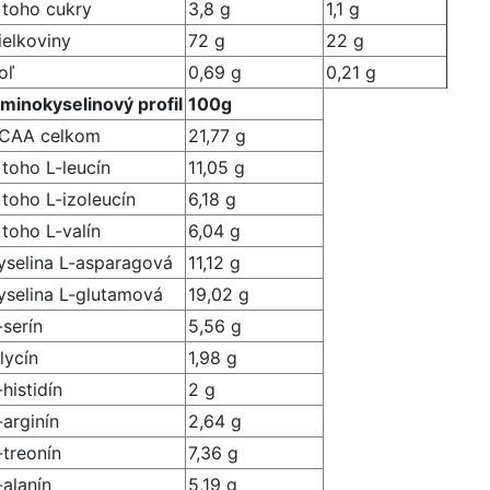
 toho cukry
3,8 g
1,1 g
ielkoviny
72 g
22 g
oľ
0,69 g
0,21 g
minokyselinový profil
100g
CAA celkom
21,77 g
 toho L-leucín
11,05 g
 toho L-izoleucín
6,18 g
 toho L-valín
6,04 g
yselina L-asparagová
11,12 g
yselina L-glutamová
19,02 g
-serín
5,56 g
lycín
1,98 g
-histidín
2 g
-arginín
2,64 g
-treonín
7,36 g
-alanín
5,19 g