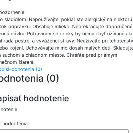
pozornenie:
o sladidlom. Nepoužívajte, pokiaľ ste alergický na niektorú
átok prípravku. Obsahuje mlieko. Neprekračujte doporučenú
ennú dávku. Potravinové doplnky by nemali byť užívané ak
áhrada pestrej a vyváženej stravy. Neužívajte pri tehotenst
lebo kojení. Uchovávajte mimo dosah malých detí. Skladujt
a suchom a chladnom mieste. Chráňte pred priamym
lnečnom žiarení.
opis
Hodnotenia (0)
odnotenia (0)
písať hodnotenie
notenie
t hodnotenia