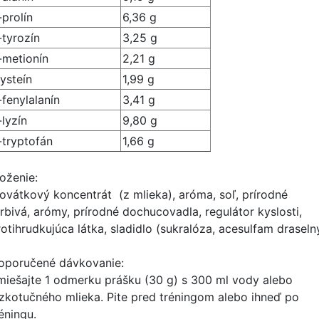
-prolín
6,36 g
-tyrozín
3,25 g
-metionín
2,21 g
ysteín
1,99 g
-fenylalanín
3,41 g
-lyzín
9,80 g
-tryptofán
1,66 g
loženie:
rovátkový koncentrát (z mlieka), aróma, soľ, prírodné
arbivá, arómy, prírodné dochucovadla, regulátor kyslosti,
otihrudkujúca látka, sladidlo (sukralóza, acesulfam draseln
oporučené dávkovanie:
miešajte 1 odmerku prášku (30 g) s 300 ml vody alebo
ízkotučného mlieka. Pite pred tréningom alebo ihneď po
éningu.