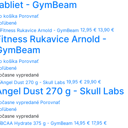
tabliet - GymBeam
o košíka
Porovnať
bľúbené
12,95 €
13,90 €
Fitness Rukavice Arnold -
GymBeam
o košíka
Porovnať
bľúbené
očasne vypredané
19,95 €
29,90 €
Angel Dust 270 g - Skull Labs
očasne vypredané
Porovnať
bľúbené
očasne vypredané
14,95 €
17,95 €