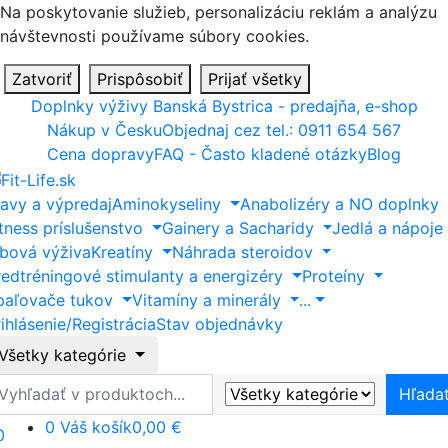
Na poskytovanie služieb, personalizáciu reklám a analýzu
návštevnosti používame súbory cookies.
Zatvoriť
Prispôsobiť
Prijať všetky
Doplnky výživy Banská Bystrica - predajňa, e-shop
Nákup v Česku
Objednaj cez tel.: 0911 654 567
Cena dopravy
FAQ - Často kladené otázky
Blog
ľavy a výpredaj
Aminokyseliny
Anabolizéry a NO doplnky
itness príslušenstvo
Gainery a Sacharidy
Jedlá a nápoje
ĺbová výživa
Kreatíny
Náhrada steroidov
redtréningové stimulanty a energizéry
Proteíny
paľovače tukov
Vitamíny a minerály
...
ihlásenie/Registrácia
Stav objednávky
Všetky kategórie
ľadať
Hľada
0
Váš košík
0,00 €
0