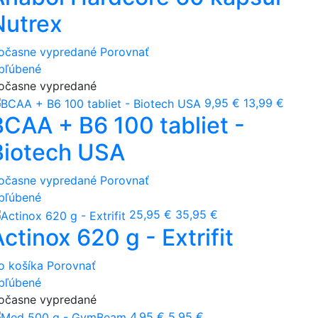
Nutrex
očasne vypredané
Porovnať
bľúbené
očasne vypredané
9,95 €
13,99 €
BCAA + B6 100 tabliet -
Biotech USA
očasne vypredané
Porovnať
bľúbené
25,95 €
35,95 €
ctinox 620 g - Extrifit
o košíka
Porovnať
bľúbené
očasne vypredané
4,95 €
5,95 €