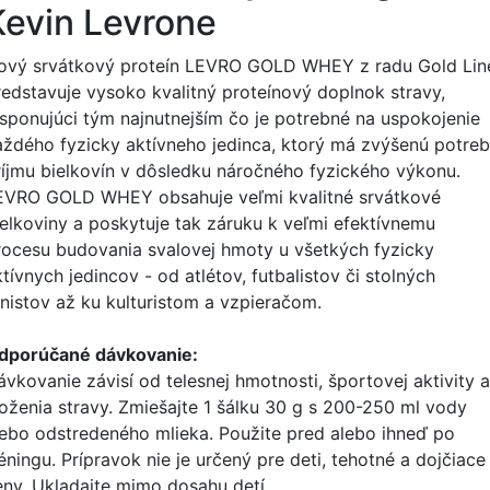
Kevin Levrone
ový srvátkový proteín LEVRO GOLD WHEY z radu Gold Lin
redstavuje vysoko kvalitný proteínový doplnok stravy,
isponujúci tým najnutnejším čo je potrebné na uspokojenie
aždého fyzicky aktívneho jedinca, ktorý má zvýšenú potre
ríjmu bielkovín v dôsledku náročného fyzického výkonu.
EVRO GOLD WHEY obsahuje veľmi kvalitné srvátkové
ielkoviny a poskytuje tak záruku k veľmi efektívnemu
rocesu budovania svalovej hmoty u všetkých fyzicky
tívnych jedincov - od atlétov, futbalistov či stolných
enistov až ku kulturistom a vzpieračom.
dporúčané dávkovanie:
ávkovanie závisí od telesnej hmotnosti, športovej aktivity a
loženia stravy. Zmiešajte 1 šálku 30 g s 200-250 ml vody
lebo odstredeného mlieka. Použite pred alebo ihneď po
éningu. Prípravok nie je určený pre deti, tehotné a dojčiace
eny. Ukladajte mimo dosahu detí.