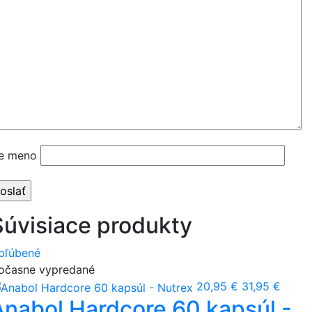
e meno
Súvisiace produkty
bľúbené
očasne vypredané
20,95 €
31,95 €
Anabol Hardcore 60 kapsúl -