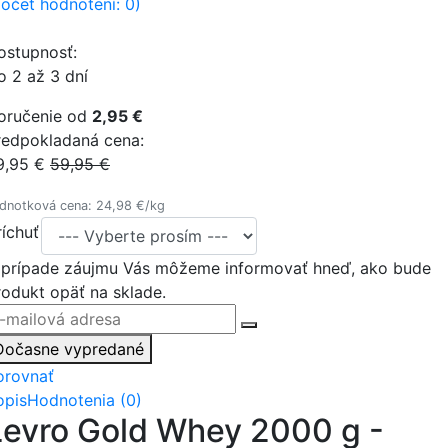
počet hodnotení: 0)
ostupnosť:
o 2 až 3 dní
oručenie od
2,95 €
redpokladaná cena:
9,95 €
59,95 €
dnotková cena: 24,98 €/kg
ríchuť
 prípade záujmu Vás môžeme informovať hneď, ako bude
rodukt opäť na sklade.
Dočasne vypredané
orovnať
opis
Hodnotenia (0)
Levro Gold Whey 2000 g -