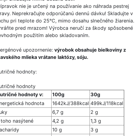
rípravok nie je určený na používanie ako náhrada pestrej
travy. Neprekračujte odporúčanú dennú dávku! Skladujte v
uchu pri teplote do 25°C, mimo dosahu slnečného žiarenia.
hráňte pred mrazom! Výrobca neručí za škody spôsobené
evhodným použitím alebo skladovaním.
lergénové upozornenie:
výrobok obsahuje bielkoviny z
ravského mlieka vrátane laktózy, sóju.
utričné hodnoty:
utričné hodnoty
utričné hodnoty v:
100g
30g
nergetická hodnota
1642kJ/388kcal
499kJ/118kcal
uky
6,7 g
2 g
 toho nasýtené
4,2 g
1,3 g
acharidy
10 g
3 g