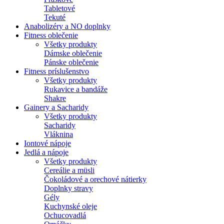
Tabletové
Tekuté
Anabolizéry a NO doplnky
Fitness oblečenie
Všetky produkty
Dámske oblečenie
Pánske oblečenie
Fitness príslušenstvo
Všetky produkty
Rukavice a bandáže
Shakre
Gainery a Sacharidy
Všetky produkty
Sacharidy
Vláknina
Iontové nápoje
Jedlá a nápoje
Všetky produkty
Cereálie a müsli
Čokoládové a orechové nátierky
Doplnky stravy
Gély
Kuchynské oleje
Ochucovadlá