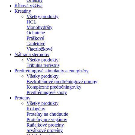
Omáčky
Kĺbová výživa
Kreatíny
Všetky produkty
HCL
Monohydráty
Ochutené
Práškové
Tabletové
Viaczložkové
Náhrada steroidov
Všetky produkty
Tribulus terrestris
Predtréningové stimulanty a energizéry
Všetky produkty
Bezkofeínové predtréningové pumpy
Komplexné predtréningovky
Predtréningové shoty
Proteíny
Všetky produkty
Kolagény
Proteíny na chudnutie
Proteíny pre vegánov
Raňajkové proteíny
Srvátkové proteíny