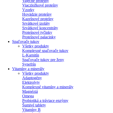
Vaječné proteíny
Viaczložkové proteíny
Vzorky
Hovädzie proteíny
Kazeínové proteíny
Srvátkové izoláty
Srvátkové koncentráty
Proteínové tyčinky
Proteínové palacinky
Spaľovače tukov
Všetky produkty
Komplexné spaľovače tukov
L-Karnitín
Spaľovače tukov pre ženy
Synefrín
Vitamíny a minerály
Všetky produkty
Adaptogény
Elektrolyty
Komplexné vitamíny a minerály
Magnéziá
Omega
Probiotiká a tráviace enzýmy
Šumivé tablety
Vitamíny B