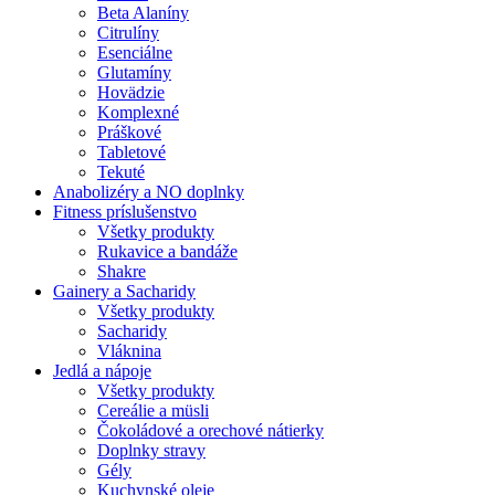
Beta Alaníny
Citrulíny
Esenciálne
Glutamíny
Hovädzie
Komplexné
Práškové
Tabletové
Tekuté
Anabolizéry a NO doplnky
Fitness príslušenstvo
Všetky produkty
Rukavice a bandáže
Shakre
Gainery a Sacharidy
Všetky produkty
Sacharidy
Vláknina
Jedlá a nápoje
Všetky produkty
Cereálie a müsli
Čokoládové a orechové nátierky
Doplnky stravy
Gély
Kuchynské oleje