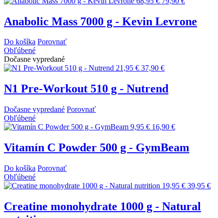
68,95 €
79,90 €
Anabolic Mass 7000 g - Kevin Levrone
Do košíka
Porovnať
Obľúbené
Dočasne vypredané
21,95 €
37,90 €
N1 Pre-Workout 510 g - Nutrend
Dočasne vypredané
Porovnať
Obľúbené
9,95 €
16,90 €
Vitamín C Powder 500 g - GymBeam
Do košíka
Porovnať
Obľúbené
19,95 €
39,95 €
Creatine monohydrate 1000 g - Natural