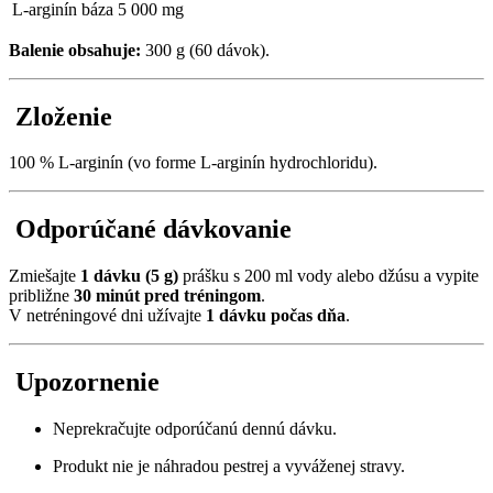
L-arginín báza
5 000 mg
Balenie obsahuje:
300 g (60 dávok).
Zloženie
100 % L-arginín (vo forme L-arginín hydrochloridu).
Odporúčané dávkovanie
Zmiešajte
1 dávku (5 g)
prášku s 200 ml vody alebo džúsu a vypite
približne
30 minút pred tréningom
.
V netréningové dni užívajte
1 dávku počas dňa
.
Upozornenie
Neprekračujte odporúčanú dennú dávku.
Produkt nie je náhradou pestrej a vyváženej stravy.