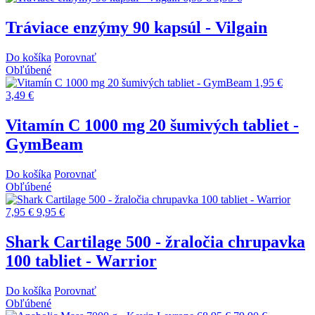
Tráviace enzýmy 90 kapsúl - Vilgain
Do košíka
Porovnať
Obľúbené
1,95 €
3,49 €
Vitamín C 1000 mg 20 šumivých tabliet -
GymBeam
Do košíka
Porovnať
Obľúbené
7,95 €
9,95 €
Shark Cartilage 500 - žraločia chrupavka
100 tabliet - Warrior
Do košíka
Porovnať
Obľúbené