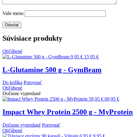
Vaše meno
Súvisiace produkty
Obľúbené
9,95 €
15,95 €
L-Glutamine 500 g - GymBeam
Do košíka
Porovnať
Obľúbené
Dočasne vypredané
59,95 €
69,95 €
Impact Whey Protein 2500 g - MyProtein
Dočasne vypredané
Porovnať
Obľúbené
6,95 €
9,95 €