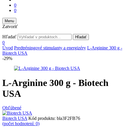
0
0
Menu
Zatvoriť
Hľadať
Hľadať
0
Úvod
Predtréningové stimulanty a energizéry
L-Arginine 300 g -
Biotech USA
-29%
L-Arginine 300 g - Biotech
USA
Obľúbené
Biotech USA
Kód produktu:
bla3F2FB76
(počet hodnotení: 0)