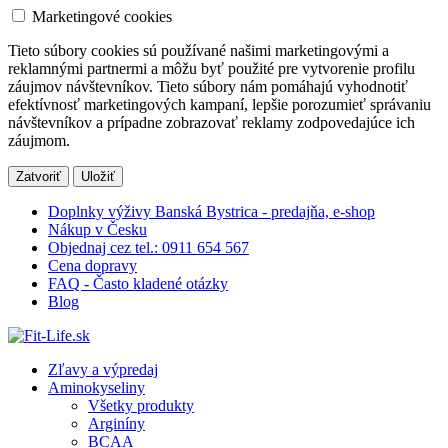
Marketingové cookies
Tieto súbory cookies sú používané našimi marketingovými a
reklamnými partnermi a môžu byť použité pre vytvorenie profilu
záujmov návštevníkov. Tieto súbory nám pomáhajú vyhodnotiť
efektívnosť marketingových kampaní, lepšie porozumieť správaniu
návštevníkov a prípadne zobrazovať reklamy zodpovedajúce ich
záujmom.
Zatvoriť
Uložiť
Doplnky výživy Banská Bystrica - predajňa, e-shop
Nákup v Česku
Objednaj cez tel.: 0911 654 567
Cena dopravy
FAQ - Často kladené otázky
Blog
Zľavy a výpredaj
Aminokyseliny
Všetky produkty
Arginíny
BCAA