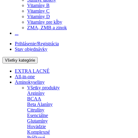
Vitamíny B
Vitamíny C
Vitamíny D
Vitamíny pre kĺby
ZMA, ZMB a zinok
...
Prihlásenie/Registrácia
Stav objednávky
Všetky kategórie
EXTRA LACNÉ
All-in-one
Aminokyseliny
Všetky produkty
Arginíny
BCAA
Beta Alaníny
Citrulíny
Esenciálne
Glutamíny
Hovädzie
Komplexné
Práškové