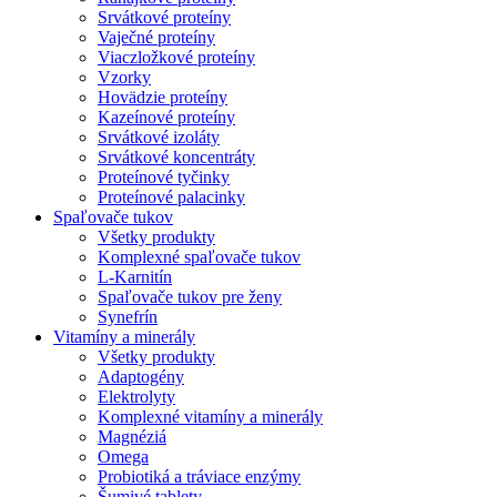
Srvátkové proteíny
Vaječné proteíny
Viaczložkové proteíny
Vzorky
Hovädzie proteíny
Kazeínové proteíny
Srvátkové izoláty
Srvátkové koncentráty
Proteínové tyčinky
Proteínové palacinky
Spaľovače tukov
Všetky produkty
Komplexné spaľovače tukov
L-Karnitín
Spaľovače tukov pre ženy
Synefrín
Vitamíny a minerály
Všetky produkty
Adaptogény
Elektrolyty
Komplexné vitamíny a minerály
Magnéziá
Omega
Probiotiká a tráviace enzýmy
Šumivé tablety