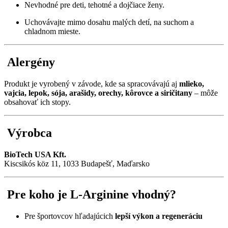
Nevhodné pre deti, tehotné a dojčiace ženy.
Uchovávajte mimo dosahu malých detí, na suchom a
chladnom mieste.
Alergény
Produkt je vyrobený v závode, kde sa spracovávajú aj
mlieko,
vajcia, lepok, sója, arašidy, orechy, kôrovce a siričitany
– môže
obsahovať ich stopy.
Výrobca
BioTech USA Kft.
Kiscsikós köz 11, 1033 Budapešť, Maďarsko
Pre koho je L-Arginine vhodný?
Pre športovcov hľadajúcich
lepší výkon a regeneráciu