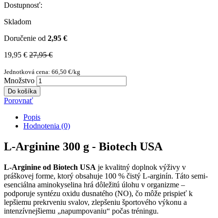
Dostupnosť:
Skladom
Doručenie od
2,95 €
19,95 €
27,95 €
Jednotková cena: 66,50 €/kg
Množstvo
Do košíka
Porovnať
Popis
Hodnotenia (0)
L-Arginine 300 g - Biotech USA
L-Arginine od Biotech USA
je kvalitný doplnok výživy v
práškovej forme, ktorý obsahuje 100 % čistý L-arginín. Táto semi-
esenciálna aminokyselina hrá dôležitú úlohu v organizme –
podporuje syntézu oxidu dusnatého (NO), čo môže prispieť k
lepšiemu prekrveniu svalov, zlepšeniu športového výkonu a
intenzívnejšiemu „napumpovaniu“ počas tréningu.