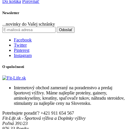
Do košíka
Porovnať
Newsletter
...novinky do Vašej schránky
Odoslať
Facebook
Twitter
Pinterest
Instagram
O spoločnosti
Internetový obchod zameraný na poradenstvo a predaj
športovej výživy. Máme najlepšie proteíny, gainery,
aminokyseliny, kreatíny, spaľovače tukov, náhradu steroidov,
stimulanty za najlepšie ceny na Slovensku.
Potrebujete poradiť?
+421 911 654 567
Fit-Life.sk - Športová výživa a Doplnky výživy
Poľná 391/23
976 33 Poniky