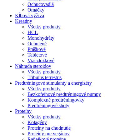
Ochucovadlá
Omáčky
Kĺbová výživa
Kreatíny
Všetky produkty
HCL
Monohydráty
Ochutené
Práškové
Tabletové
Viaczložkové
Náhrada steroidov
Všetky produkty
Tribulus terrestris
Predtréningové stimulanty a energizéry
Všetky produkty
Bezkofeínové predtréningové pumpy
Komplexné predtréningovky
Predtréningové shoty
Proteíny
Všetky produkty
Kolagény
Proteíny na chudnutie
Proteíny pre vegánov
Raňajkové proteíny