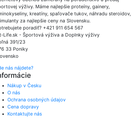
portovej výživy. Máme najlepšie proteíny, gainery,
minokyseliny, kreatíny, spaľovače tukov, náhradu steroidov,
timulanty za najlepšie ceny na Slovensku.
otrebujete poradiť?
+421 911 654 567
it-Life.sk - Športová výživa a Doplnky výživy
oľná 391/23
76 33 Poniky
lovensko
de nás nájdete?
nformácie
Nákup v Česku
O nás
Ochrana osobných údajov
Cena dopravy
Kontaktujte nás