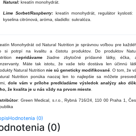
Natural:
kreatín monohydrát.
Lime Sorbet/Raspberry:
kreatín monohydrát, regulátor kyslosti:
kyselina citrónová, aróma, sladidlo: sukralóza.
eatín Monohydrát od Natural Nutrition je správnou voľbou pre každé
o si potrpí na kvalitu a čistotu produktov. Do produktov Natu
trition
nepridávame
žiadne zbytočné prídavné látky, éčka, a
nzervanty. Máte tak istotu, že vaše telo dostáva len účinnú lát
odukty Natural Nutrition
nie sú geneticky modifikované
. O tom, že 
tural Nutrition ponúka naozaj len to najlepšie sa môžete presved
ami,
dole vám v prílohe predkladáme výsledok analýzy ako dôk
ho, že kvalita je u nás vždy na prvom mieste
.
stribútor
: Green Medical, s.r.o., Rybná 716/24, 110 00 Praha 1, Če
publika
opis
Hodnotenia (0)
odnotenia (0)