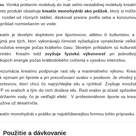
hu
. Vzniká pridaním molekuly do inak veľmi nestabilnej molekuly kreatí
nto produkt obsahuje
kreatín monohydrát ako prášok
, ktorý si môže
 rozdiel od rôznych tabliet, dávkovať presne podľa seba a konzumo
príklad rozmiešaním vo vode.
eatín je skvelým doplnkom pre športovcov, atlétov či kulturistov, a
jmä pre tých, ktorí vykonávajú činnosti vyžadujúce vynaloženie veľk
ožstva energie počas krátkeho času. Skvelým príkladom sú kulturisti
rintéri. Kreatín totiž
zvyšuje fyzickú výkonnosť
pri jednotliv
bojoch energie počas krátkodobého cvičenia s vysokou intenzitou.
nzumácia kreatínu podporuje rast sily a maximálneho výkonu. Krea
 význam pri šprinte a pri precvičovaní svalov v posilovni. Je vhodný 
ortovcov, ktorí chcú čo najrýchlejšie silu a rýchlosť. Zvyšuje množs
P vo svaloch a tým do nich dodáva silu. Rast svalov je sčasti spôsob
držaním vody, čo je vedľajší efekt. V profesionálnom športe sa krea
užíva už desaťročia.
eatín monohydrát v prášku je najobľúbenejšou formou tohto prípravku
Použitie a dávkovanie