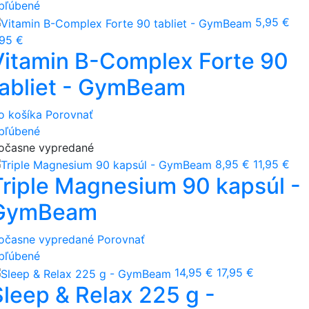
bľúbené
5,95 €
,95 €
Vitamin B-Complex Forte 90
tabliet - GymBeam
o košíka
Porovnať
bľúbené
očasne vypredané
8,95 €
11,95 €
Triple Magnesium 90 kapsúl -
GymBeam
očasne vypredané
Porovnať
bľúbené
14,95 €
17,95 €
Sleep & Relax 225 g -