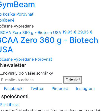
GymBeam
o košíka
Porovnať
bľúbené
očasne vypredané
19,95 €
29,95 €
BCAA Zero 360 g - Biotech
USA
očasne vypredané
Porovnať
Newsletter
...novinky do Vašej schránky
Odoslať
Facebook
Twitter
Pinterest
Instagram
 spoločnosti
nternetový obchod zameraný na poradenstvo a predaj