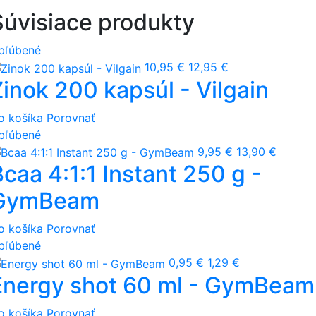
Súvisiace produkty
bľúbené
10,95 €
12,95 €
Zinok 200 kapsúl - Vilgain
o košíka
Porovnať
bľúbené
9,95 €
13,90 €
caa 4:1:1 Instant 250 g -
GymBeam
o košíka
Porovnať
bľúbené
0,95 €
1,29 €
Energy shot 60 ml - GymBeam
o košíka
Porovnať