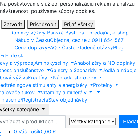
Na poskytovanie služieb, personalizáciu reklám a analýzu
návštevnosti používame súbory cookies.
Zatvoriť
Prispôsobiť
Prijať všetky
Doplnky výživy Banská Bystrica - predajňa, e-shop
Nákup v Česku
Objednaj cez tel.: 0911 654 567
Cena dopravy
FAQ - Často kladené otázky
Blog
ľavy a výpredaj
Aminokyseliny
Anabolizéry a NO doplnky
itness príslušenstvo
Gainery a Sacharidy
Jedlá a nápoje
ĺbová výživa
Kreatíny
Náhrada steroidov
redtréningové stimulanty a energizéry
Proteíny
paľovače tukov
Vitamíny a minerály
...
ihlásenie/Registrácia
Stav objednávky
Všetky kategórie
ľadať
Hľada
0
Váš košík
0,00 €
0