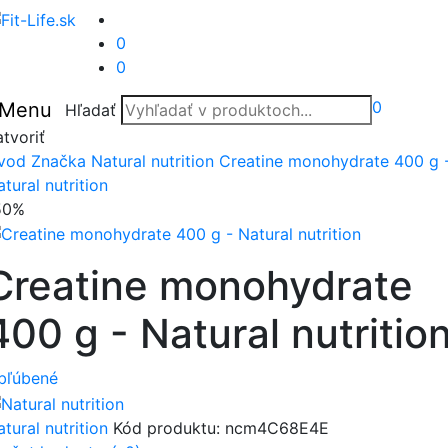
0
0
0
Menu
Hľadať
tvoriť
vod
Značka
Natural nutrition
Creatine monohydrate 400 g 
tural nutrition
50%
Creatine monohydrate
400 g - Natural nutritio
bľúbené
tural nutrition
Kód produktu:
ncm4C68E4E