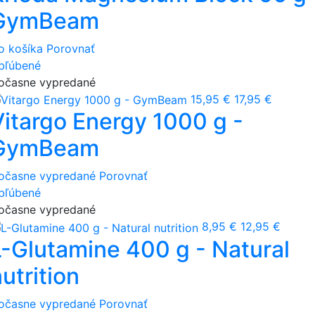
GymBeam
o košíka
Porovnať
bľúbené
očasne vypredané
15,95 €
17,95 €
Vitargo Energy 1000 g -
GymBeam
očasne vypredané
Porovnať
bľúbené
očasne vypredané
8,95 €
12,95 €
L-Glutamine 400 g - Natural
utrition
očasne vypredané
Porovnať