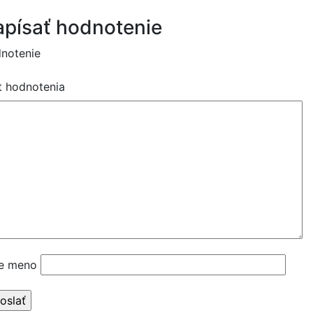
písať hodnotenie
notenie
t hodnotenia
e meno