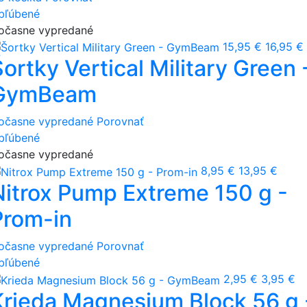
bľúbené
očasne vypredané
15,95 €
16,95 €
ortky Vertical Military Green 
GymBeam
očasne vypredané
Porovnať
bľúbené
očasne vypredané
8,95 €
13,95 €
Nitrox Pump Extreme 150 g -
Prom-in
očasne vypredané
Porovnať
bľúbené
2,95 €
3,95 €
Krieda Magnesium Block 56 g 