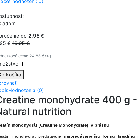
počet hodnotení: 0)
ostupnosť:
kladom
oručenie od
2,95 €
,95 €
19,95 €
dnotková cena: 24,88 €/kg
nožstvo
Do košíka
orovnať
opis
Hodnotenia (0)
Creatine monohydrate 400 g -
atural nutrition
eatín monohydrát (Creatine Monohydrate) v prášku
eatín monohydrát predstavuje
najpredávanejšiu formu kreatínu 