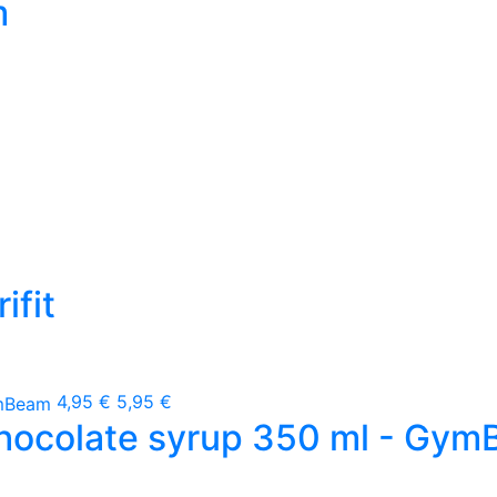
m
ifit
4,95 €
5,95 €
Chocolate syrup 350 ml - Gy