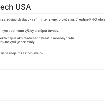
otech USA
nasledujúcich dávok veľmi intenzívneho cvičenia. Creatine PH-X obsa
álnym doplnkom výživy pre športovcov.
fektívnejšie ako tradičného kreatín monohydrátu
%-ne využije pre svaly
ať úspešnejším rastom svalov