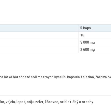
5 kaps.
18
3 000 mg
2 600 mg
látka horečnaté soli mastných kyselín, kapsula želatína, farbivá oxid 
vajcia, lepok, sóju, zeler, kôrovce, oxid siričitý a orechy.