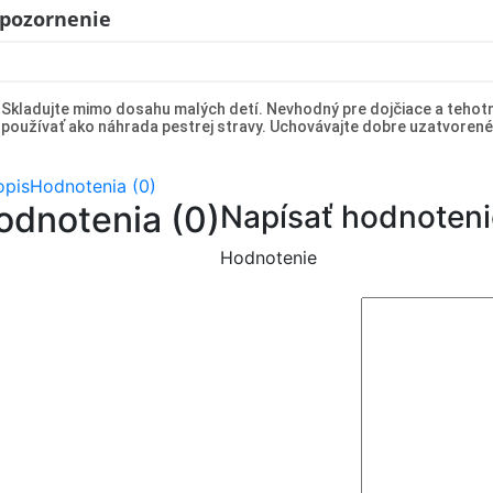
pozornenie
Skladujte mimo dosahu malých detí. Nevhodný pre dojčiace a tehotn
používať ako náhrada pestrej stravy. Uchovávajte dobre uzatvoren
opis
Hodnotenia (0)
odnotenia (0)
Napísať hodnoteni
Hodnotenie