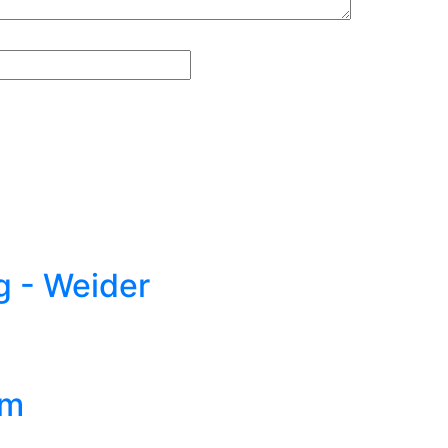
 - Weider
am