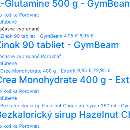
L-Glutamine 500 g - GymBea
o košíka
Porovnať
bľúbené
očasne vypredané
4,95 €
6,95 €
Zinok 90 tabliet - GymBeam
očasne vypredané
Porovnať
bľúbené
9,95 €
22,95 €
Crea Monohydrate 400 g - Extr
o košíka
Porovnať
bľúbené
Bezkalorický sirup Hazelnut 
o košíka
Porovnať