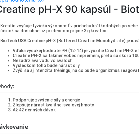
Creatine pH-X 90 kapsúl - Bi
Kreatín zvyšuje fyzickú výkonnosť v priebehu krátkodobých po sebe 
účinok sa dosiahne už pri dennom príjme 3 g kreatínu.
BioTech USA Creatine pH-X (Buffered Creatine Monohydrate) je ide
Vďaka vysokej hodnote PH (12-14) je využitie Creatine PH-X e
Creatine PH-X sa takmer vôbec nepremení, preto sa skoro 100 
Nezadržiava vodu vo svaloch
Výsledkom toho bude nárast sily
Zvýši sa aj intenzita tréningu, na čo bude organizmus reagov
ýhody:
Podporuje zvýšenie sily a energie
Zlepšuje nárast kvalitnej svalovej hmoty
Až 42 denných dávok
ávkovanie