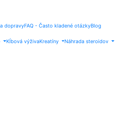
a dopravy
FAQ - Často kladené otázky
Blog
e
Kĺbová výživa
Kreatíny
Náhrada steroidov