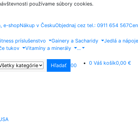
 návštevnosti používame súbory cookies.
a, e-shop
Nákup v Česku
Objednaj cez tel.: 0911 654 567
Cen
itness príslušenstvo
Gainery a Sacharidy
Jedlá a nápoj
če tukov
Vitamíny a minerály
...
0
Váš košík
0,00 €
Hľadať
0
0
 USA