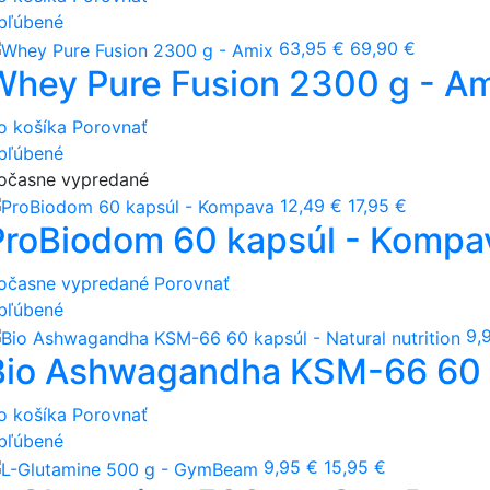
bľúbené
63,95 €
69,90 €
Whey Pure Fusion 2300 g - A
o košíka
Porovnať
bľúbené
očasne vypredané
12,49 €
17,95 €
ProBiodom 60 kapsúl - Kompa
očasne vypredané
Porovnať
bľúbené
9,
Bio Ashwagandha KSM-66 60 ka
o košíka
Porovnať
bľúbené
9,95 €
15,95 €