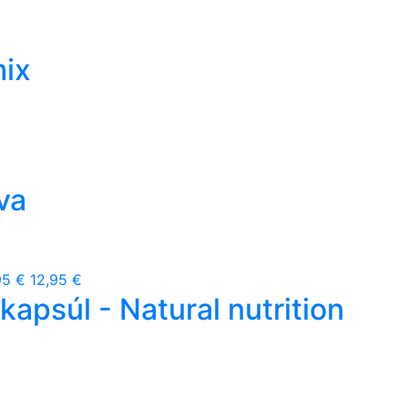
mix
va
95 €
12,95 €
psúl - Natural nutrition