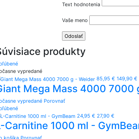
Text hodnotenia
Vaše meno
Súvisiace produkty
bľúbené
očasne vypredané
85,95 €
149,90 €
Giant Mega Mass 4000 7000 g
očasne vypredané
Porovnať
bľúbené
24,95 €
27,90 €
L-Carnitine 1000 ml - GymBe
o košíka
Porovnať