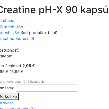
Creatine pH-X 90 kapsú
bľúbené
iotech USA
Kód produktu:
bcp9
počet hodnotení: 0)
ostupnosť:
kladom
oručenie od
2,95 €
,95 €
15,95 €
dnotková cena: 0,11 €/kapsula
nožstvo
Do košíka
orovnať
opis
Hodnotenia (0)