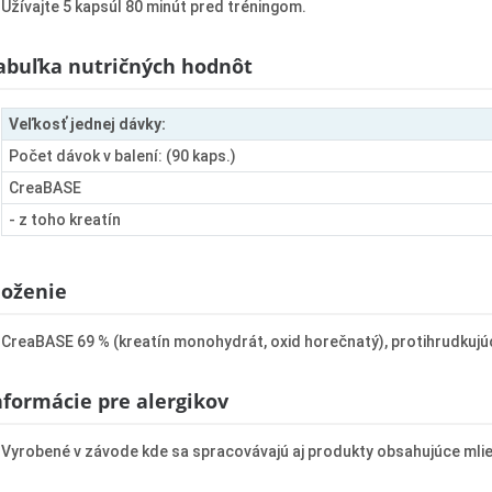
Užívajte 5 kapsúl 80 minút pred tréningom.
abuľka nutričných hodnôt
Veľkosť jednej dávky:
Počet dávok v balení: (90 kaps.)
CreaBASE
- z toho kreatín
loženie
CreaBASE 69 % (kreatín monohydrát, oxid horečnatý), protihrudkujúca 
nformácie pre alergikov
Vyrobené v závode kde sa spracovávajú aj produkty obsahujúce mlieko, 