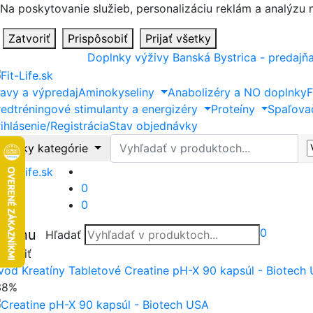
Na poskytovanie služieb, personalizáciu reklám a analýzu
Zatvoriť
Prispôsobiť
Prijať všetky
Doplnky výživy Banská Bystrica - predajň
ľavy a výpredaj
Aminokyseliny
Anabolizéry a NO doplnky
F
redtréningové stimulanty a energizéry
Proteíny
Spaľova
ihlásenie/Registrácia
Stav objednávky
Hľadať
Všetky kategórie
0
0
0
Menu
Hľadať
tvoriť
vod
Kreatíny
Tabletové
Creatine pH-X 90 kapsúl - Biotech
38%