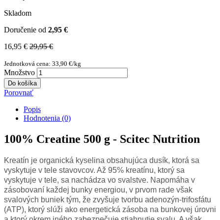
Skladom
Doručenie od
2,95 €
16,95 €
29,95 €
Jednotková cena: 33,90 €/kg
Množstvo
Do košíka
Porovnať
Popis
Hodnotenia (0)
100% Creatine 500 g - Scitec Nutrition
Kreatín je organická kyselina obsahujúca dusík, ktorá sa
vyskytuje v tele stavovcov. Až 95% kreatínu, ktorý sa
vyskytuje v tele, sa nachádza vo svalstve. Napomáha v
zásobovaní každej bunky energiou, v prvom rade však
svalových buniek tým, že zvyšuje tvorbu adenozýn-trifosfátu
(ATP), ktorý slúži ako energetická zásoba na bunkovej úrovni
a ktorý okrem iného zabezpečuje stiahnutie svalu. A však