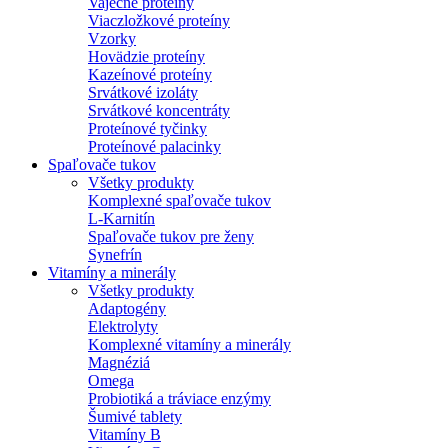
Vaječné proteíny
Viaczložkové proteíny
Vzorky
Hovädzie proteíny
Kazeínové proteíny
Srvátkové izoláty
Srvátkové koncentráty
Proteínové tyčinky
Proteínové palacinky
Spaľovače tukov
Všetky produkty
Komplexné spaľovače tukov
L-Karnitín
Spaľovače tukov pre ženy
Synefrín
Vitamíny a minerály
Všetky produkty
Adaptogény
Elektrolyty
Komplexné vitamíny a minerály
Magnéziá
Omega
Probiotiká a tráviace enzýmy
Šumivé tablety
Vitamíny B