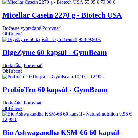
55,95 €
79,90 €
Micellar Casein 2270 g - Biotech USA
Dočasne vypredané
Porovnať
Obľúbené
8,95 €
9,90 €
DigeZyme 60 kapsúl - GymBeam
Do košíka
Porovnať
Obľúbené
10,95 €
12,90 €
ProbioTen 60 kapsúl - GymBeam
Do košíka
Porovnať
Obľúbené
9,95 €
12,95 €
Bio Ashwagandha KSM-66 60 kapsúl -