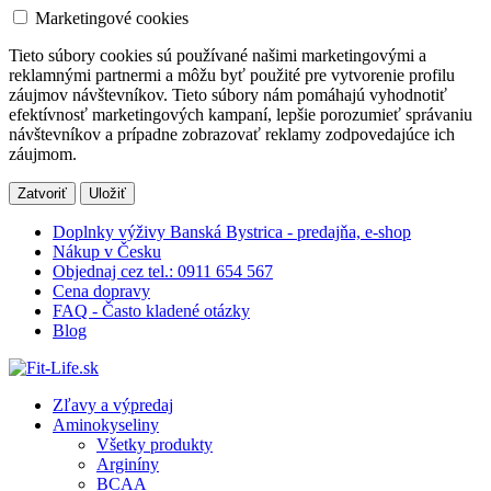
Marketingové cookies
Tieto súbory cookies sú používané našimi marketingovými a
reklamnými partnermi a môžu byť použité pre vytvorenie profilu
záujmov návštevníkov. Tieto súbory nám pomáhajú vyhodnotiť
efektívnosť marketingových kampaní, lepšie porozumieť správaniu
návštevníkov a prípadne zobrazovať reklamy zodpovedajúce ich
záujmom.
Zatvoriť
Uložiť
Doplnky výživy Banská Bystrica - predajňa, e-shop
Nákup v Česku
Objednaj cez tel.: 0911 654 567
Cena dopravy
FAQ - Často kladené otázky
Blog
Zľavy a výpredaj
Aminokyseliny
Všetky produkty
Arginíny
BCAA