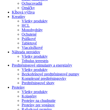
Ochucovadlá
Omáčky
Kĺbová výživa
Kreatíny
Všetky produkty
HCL
Monohydráty
Ochutené
Práškové
Tabletové
Viaczložkové
Náhrada steroidov
Všetky produkty
Tribulus terrestris
Predtréningové stimulanty a energizéry
Všetky produkty
Bezkofeínové predtréningové pumpy
Komplexné predtréningovky
Predtréningové shoty
Proteíny
Všetky produkty
Kolagény
Proteíny na chudnutie
Proteíny pre vegánov
Raňajkové proteíny