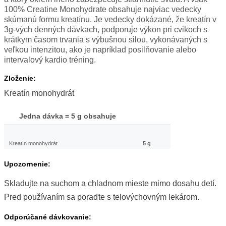
100% Creatine Monohydrate obsahuje najviac vedecky
skúmanú formu kreatínu. Je vedecky dokázané, že kreatín v
3g-vých denných dávkach, podporuje výkon pri cvikoch s
krátkym časom trvania s výbušnou silou, vykonávaných s
veľkou intenzitou, ako je napríklad posilňovanie alebo
intervalový kardio tréning.
Zloženie:
Kreatín monohydrát
Jedna dávka = 5 g obsahuje
Kreatín monohydrát
5 g
Upozornenie:
Skladujte na suchom a chladnom mieste mimo dosahu detí.
Pred používaním sa poraďte s telovýchovným lekárom.
Odporúčané dávkovanie: