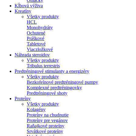
Omáčky
Kĺbová výživa
Kreatíny
Všetky produkty
HCL
Monohydráty
Ochutené
Práškové
Tabletové
Viaczložkové
Náhrada steroidov
Všetky produkty
Tribulus terrestris
Predtréningové stimulanty a energizéry
Všetky produkty
Bezkofeínové predtréningové pumpy
Komplexné predtréningovky
Predtréningové shoty
Proteíny
Všetky produkty
Kolagény
Proteíny na chudnutie
Proteíny pre vegánov
Raňajkové proteíny
Srvátkové proteíny