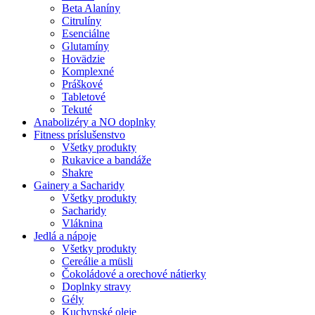
Beta Alaníny
Citrulíny
Esenciálne
Glutamíny
Hovädzie
Komplexné
Práškové
Tabletové
Tekuté
Anabolizéry a NO doplnky
Fitness príslušenstvo
Všetky produkty
Rukavice a bandáže
Shakre
Gainery a Sacharidy
Všetky produkty
Sacharidy
Vláknina
Jedlá a nápoje
Všetky produkty
Cereálie a müsli
Čokoládové a orechové nátierky
Doplnky stravy
Gély
Kuchynské oleje