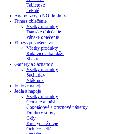
Tabletové
Tekuté
Anabolizéry a NO doplnky
Fitness oblečenie
Všetky produkty
Dámske oblečenie
Pánske oblečenie
Fitness príslušenstvo
Všetky produkty
Rukavice a bandáže
Shakre
Gainery a Sacharidy
Všetky produkty
Sacharidy
Vláknina
Iontové nápoje
Jedlá a nápoje
Všetky produkty
Cereálie a müsli
Čokoládové a orechové nátierky
Doplnky stravy
Gély
Kuchynské oleje
Ochucovadlá