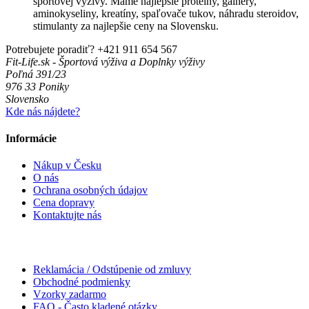
športovej výživy. Máme najlepšie proteíny, gainery,
aminokyseliny, kreatíny, spaľovače tukov, náhradu steroidov,
stimulanty za najlepšie ceny na Slovensku.
Potrebujete poradiť?
+421 911 654 567
Fit-Life.sk - Športová výživa a Doplnky výživy
Poľná 391/23
976 33 Poniky
Slovensko
Kde nás nájdete?
Informácie
Nákup v Česku
O nás
Ochrana osobných údajov
Cena dopravy
Kontaktujte nás
Reklamácia / Odstúpenie od zmluvy
Obchodné podmienky
Vzorky zadarmo
FAQ - Často kladené otázky