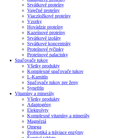
Srvátkové proteíny
Vaječné proteíny
Viaczložkové proteíny
Vzorky
Hovädzie proteíny
Kazeínové proteíny
Srvátkové izoláty
Srvátkové koncentráty
Proteínové tyčinky
Proteínové palacinky
Spaľovače tukov
Všetky produkty
Komplexné spaľovače tukov
L-Karnitín
Spaľovače tukov pre ženy
Synefrín
Vitamíny a minerály
Všetky produkty
Adaptogény
Elektrolyty
Komplexné vitamíny a minerály
Magnéziá
Omega
Probiotiká a tráviace enzýmy
Šumivé tablety