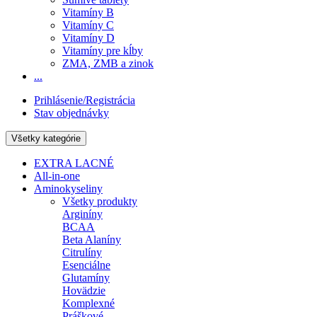
Vitamíny B
Vitamíny C
Vitamíny D
Vitamíny pre kĺby
ZMA, ZMB a zinok
...
Prihlásenie/Registrácia
Stav objednávky
Všetky kategórie
EXTRA LACNÉ
All-in-one
Aminokyseliny
Všetky produkty
Arginíny
BCAA
Beta Alaníny
Citrulíny
Esenciálne
Glutamíny
Hovädzie
Komplexné
Práškové