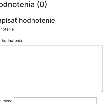
odnotenia (0)
písať hodnotenie
notenie
t hodnotenia
e meno