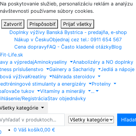
Na poskytovanie služieb, personalizáciu reklám a analýzu
návštevnosti používame súbory cookies.
Zatvoriť
Prispôsobiť
Prijať všetky
Doplnky výživy Banská Bystrica - predajňa, e-shop
Nákup v Česku
Objednaj cez tel.: 0911 654 567
Cena dopravy
FAQ - Často kladené otázky
Blog
ľavy a výpredaj
Aminokyseliny
Anabolizéry a NO doplnky
itness príslušenstvo
Gainery a Sacharidy
Jedlá a nápoje
ĺbová výživa
Kreatíny
Náhrada steroidov
redtréningové stimulanty a energizéry
Proteíny
paľovače tukov
Vitamíny a minerály
...
ihlásenie/Registrácia
Stav objednávky
Všetky kategórie
ľadať
Hľada
0
Váš košík
0,00 €
0