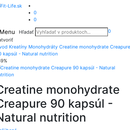
0
0
0
Menu
Hľadať
tvoriť
vod
Kreatíny
Monohydráty
Creatine monohydrate Creapur
 kapsúl - Natural nutrition
39%
Creatine monohydrate
Creapure 90 kapsúl -
Natural nutrition