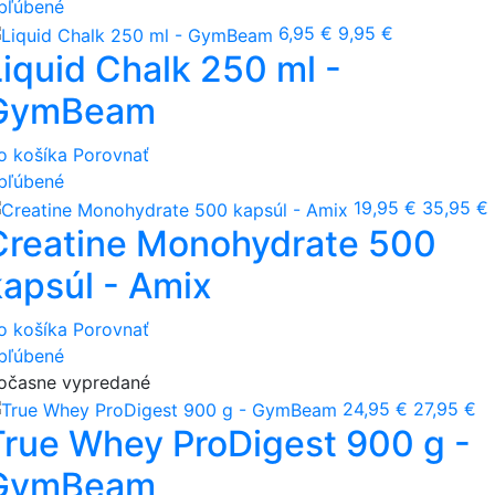
bľúbené
6,95 €
9,95 €
Liquid Chalk 250 ml -
GymBeam
o košíka
Porovnať
bľúbené
19,95 €
35,95 €
Creatine Monohydrate 500
kapsúl - Amix
o košíka
Porovnať
bľúbené
očasne vypredané
24,95 €
27,95 €
True Whey ProDigest 900 g -
GymBeam