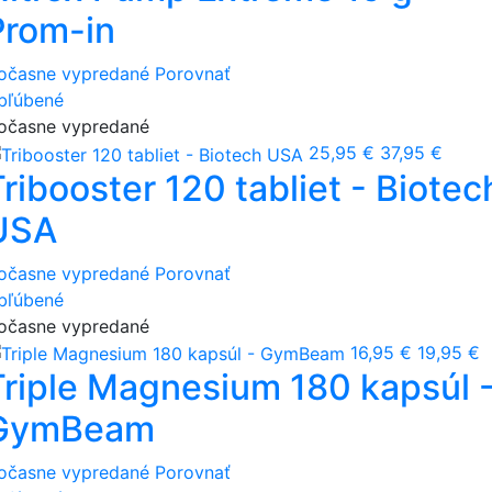
Prom-in
očasne vypredané
Porovnať
bľúbené
očasne vypredané
25,95 €
37,95 €
ribooster 120 tabliet - Biotec
USA
očasne vypredané
Porovnať
bľúbené
očasne vypredané
16,95 €
19,95 €
Triple Magnesium 180 kapsúl 
GymBeam
očasne vypredané
Porovnať