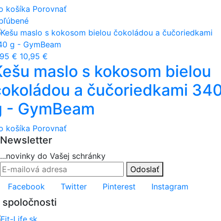
o košíka
Porovnať
bľúbené
,95 €
10,95 €
Kešu maslo s kokosom bielou
čokoládou a čučoriedkami 34
g - GymBeam
o košíka
Porovnať
Newsletter
...novinky do Vašej schránky
Odoslať
Facebook
Twitter
Pinterest
Instagram
 spoločnosti