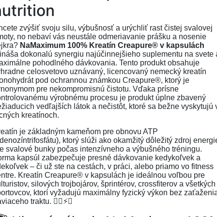
utrition
cete zvýšiť svoju silu, výbušnosť a urýchliť rast čistej svalovej
oty, no nebaví vás neustále odmeriavanie prášku a nosenie
ejkra?
NaMaximum 100% Kreatín Creapure® v kapsulách
ináša dokonalú synergiu najúčinnejšieho suplementu na svete 
aximálne pohodlného dávkovania. Tento produkt obsahuje
ýhradne celosvetovo uznávaný, licencovaný nemecký kreatín
onohydrát pod ochrannou známkou Creapure®, ktorý je
ynonymom pre nekompromisnú čistotu. Vďaka prísne
ontrolovanému výrobnému procesu je produkt úplne zbavený
žiaducich vedľajších látok a nečistôt, ktoré sa bežne vyskytujú 
cných kreatínoch.
reatín je základným kameňom pre obnovu ATP
denozíntrifosfátu), ktorý slúži ako okamžitý dôležitý zdroj energi
e svalové bunky počas intenzívneho a výbušného tréningu.
orma kapsúl zabezpečuje presné dávkovanie kedykoľvek a
ekoľvek – či už ste na cestách, v práci, alebo priamo vo fitness
ntre. Kreatín Creapure® v kapsulách je ideálnou voľbou pre
lturistov, silových trojbojárov, šprintérov, crossfiterov a všetkých
ortovcov, ktorí vyžadujú maximálny fyzický výkon bez zaťaženi
áviaceho traktu. 🏋️‍♂️⚡💊