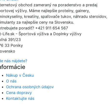
nternetový obchod zameraný na poradenstvo a predaj
portovej výživy. Máme najlepšie proteíny, gainery,
minokyseliny, kreatíny, spaľovače tukov, náhradu steroidov,
timulanty za najlepšie ceny na Slovensku.
otrebujete poradiť?
+421 911 654 567
it-Life.sk - Športová výživa a Doplnky výživy
oľná 391/23
76 33 Poniky
lovensko
de nás nájdete?
nformácie
Nákup v Česku
O nás
Ochrana osobných údajov
Cena dopravy
Kontaktujte nás