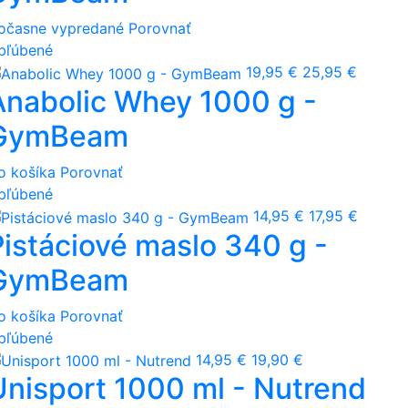
očasne vypredané
Porovnať
bľúbené
19,95 €
25,95 €
Anabolic Whey 1000 g -
GymBeam
o košíka
Porovnať
bľúbené
14,95 €
17,95 €
Pistáciové maslo 340 g -
GymBeam
o košíka
Porovnať
bľúbené
14,95 €
19,90 €
Unisport 1000 ml - Nutrend