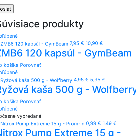
Súvisiace produkty
bľúbené
7,95 €
10,90 €
ZMB6 120 kapsúl - GymBeam
o košíka
Porovnať
bľúbené
4,95 €
5,95 €
Ryžová kaša 500 g - Wolfberr
o košíka
Porovnať
bľúbené
očasne vypredané
0,99 €
1,49 €
Nitrox Pump Extreme 15 g -