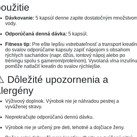
oužitie
Dávkovanie:
5 kapsúl denne zapite dostatočným množstvo
vody.
Odporúčaná denná dávka:
5 kapsúl.
Fitness tip:
Pre ešte lepšiu vstrebateľnosť a transport kreatí
do svalov odporúčame kapsuly zapiť nápojom s obsahom
rýchlych sacharidov (napr. džús, iontový nápoj alebo po
tréningu spolu s gainerom/proteínom). Vyvolaná vlna inzulín
pomôže natlačiť kreatín do svalov rýchlejšie.
️ Dôležité upozornenia a
alergény
Výživový doplnok. Výrobok nie je náhradou pestrej a
vyváženej stravy.
Neprekračujte odporúčanú dennú dávku.
Výrobok nie je určený pre deti, tehotné a dojčiace ženy.