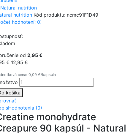
bľúbené
tural nutrition
Kód produktu:
ncmc91F1D49
počet hodnotení: 0)
ostupnosť:
kladom
oručenie od
2,95 €
,95 €
12,95 €
dnotková cena: 0,09 €/kapsula
nožstvo
Do košíka
orovnať
opis
Hodnotenia (0)
Creatine monohydrate
Creapure 90 kapsúl - Natural