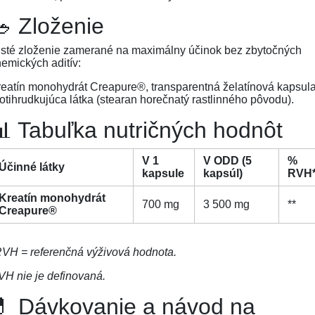
 Zloženie
isté zloženie zamerané na maximálny účinok bez zbytočných
emických aditív:
eatín monohydrát Creapure®, transparentná želatínová kapsula
otihrudkujúca látka (stearan horečnatý rastlinného pôvodu).
 Tabuľka nutričných hodnôt
V 1
V ODD (5
%
Účinné látky
kapsule
kapsúl)
RVH
Kreatín monohydrát
700 mg
3 500 mg
**
Creapure®
RVH = referenčná výživová hodnota.
H nie je definovaná.
💊 Dávkovanie a návod na