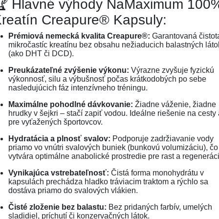
🏆 Hlavné výhody NaMaximum 100
reatín Creapure® Kapsuly:
Prémiová nemecká kvalita Creapure®:
Garantovaná čistot
mikročastíc kreatínu bez obsahu nežiaducich balastných láto
(ako DHT či DCD).
Preukázateľné zvýšenie výkonu:
Výrazne zvyšuje fyzickú
výkonnosť, silu a výbušnosť počas krátkodobých po sebe
nasledujúcich fáz intenzívneho tréningu.
Maximálne pohodlné dávkovanie:
Žiadne váženie, žiadne
hrudky v šejkri – stačí zapiť vodou. Ideálne riešenie na cesty
pre vyťažených športovcov.
Hydratácia a plnosť svalov:
Podporuje zadržiavanie vody
priamo vo vnútri svalových buniek (bunkovú volumizáciu), čo
vytvára optimálne anabolické prostredie pre rast a regeneráci
Vynikajúca vstrebateľnosť:
Čistá forma monohydrátu v
kapsulách prechádza hladko tráviacim traktom a rýchlo sa
dostáva priamo do svalových vlákien.
Čisté zloženie bez balastu:
Bez pridaných farbív, umelých
sladidiel, príchutí či konzervačných látok.