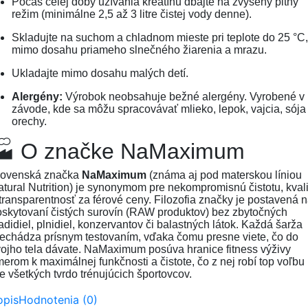
Počas celej doby užívania kreatínu dbajte na zvýšený pitný
režim (minimálne 2,5 až 3 litre čistej vody denne).
Skladujte na suchom a chladnom mieste pri teplote do 25 °C,
mimo dosahu priameho slnečného žiarenia a mrazu.
Ukladajte mimo dosahu malých detí.
Alergény:
Výrobok neobsahuje bežné alergény. Vyrobené v
závode, kde sa môžu spracovávať mlieko, lepok, vajcia, sója
orechy.
🏭 O značke NaMaximum
lovenská značka
NaMaximum
(známa aj pod materskou líniou
tural Nutrition) je synonymom pre nekompromisnú čistotu, kvali
transparentnosť za férové ceny. Filozofia značky je postavená 
skytovaní čistých surovín (RAW produktov) bez zbytočných
adidiel, plnidiel, konzervantov či balastných látok. Každá šarža
echádza prísnym testovaním, vďaka čomu presne viete, čo do
ojho tela dávate. NaMaximum posúva hranice fitness výživy
erom k maximálnej funkčnosti a čistote, čo z nej robí top voľbu
e všetkých tvrdo trénujúcich športovcov.
opis
Hodnotenia (0)