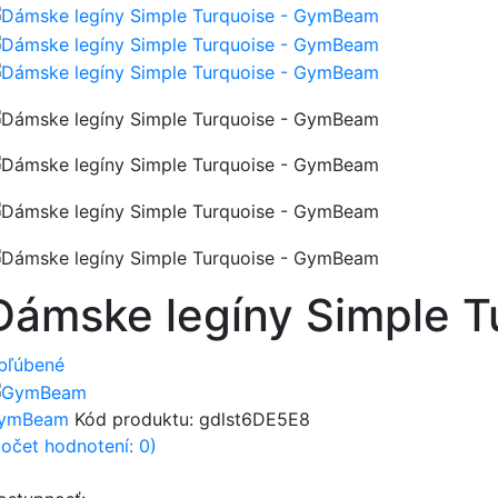
Dámske legíny Simple 
bľúbené
ymBeam
Kód produktu:
gdlst6DE5E8
počet hodnotení: 0)