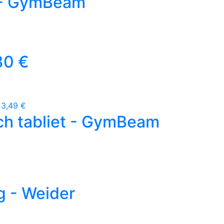
g - GymBeam
30 €
3,49 €
ch tabliet - GymBeam
 - Weider