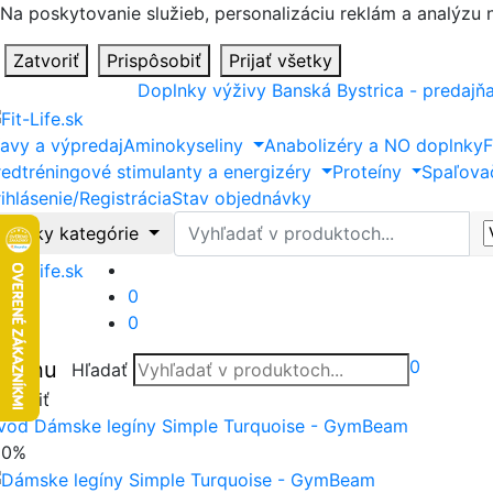
Na poskytovanie služieb, personalizáciu reklám a analýzu
Zatvoriť
Prispôsobiť
Prijať všetky
Doplnky výživy Banská Bystrica - predajň
ľavy a výpredaj
Aminokyseliny
Anabolizéry a NO doplnky
F
redtréningové stimulanty a energizéry
Proteíny
Spaľova
ihlásenie/Registrácia
Stav objednávky
Hľadať
Všetky kategórie
0
0
0
Menu
Hľadať
tvoriť
vod
Dámske legíny Simple Turquoise - GymBeam
20%