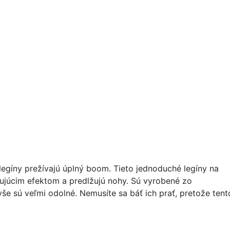
 legíny prežívajú úplný boom. Tieto jednoduché legíny na
íhľujúcim efektom a predlžujú nohy. Sú vyrobené zo
še sú veľmi odolné. Nemusíte sa báť ich prať, pretože tent