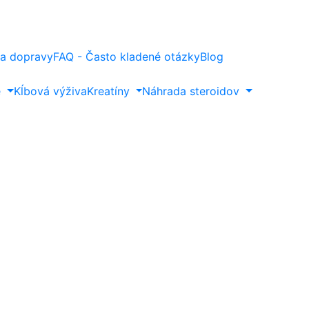
a dopravy
FAQ - Často kladené otázky
Blog
e
Kĺbová výživa
Kreatíny
Náhrada steroidov