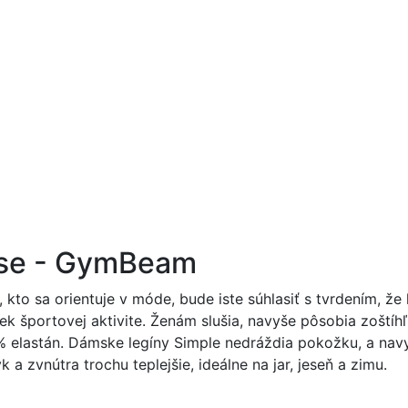
ise - GymBeam
kto sa orientuje v móde, bude iste súhlasiť s tvrdením, že
oľvek športovej aktivite. Ženám slušia, navyše pôsobia zošt
% elastán. Dámske legíny Simple nedráždia pokožku, a navy
 a zvnútra trochu teplejšie, ideálne na jar, jeseň a zimu.