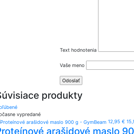
Text hodnotenia
Vaše meno
Súvisiace produkty
bľúbené
očasne vypredané
12,95 €
15,
Proteínové arašidové maslo 