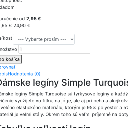
ostupnosť:
kladom
oručenie od
2,95 €
9,95 €
24,90 €
eľkosť
nožstvo
Do košíka
orovnať
opis
Hodnotenia (0)
Dámske legíny Simple Turquo
ámske legíny Simple Turquoise sú tyrkysové legíny a každý, 
vičenie využijete vo fitku, na jóge, ale aj pri behu a akejk
kvelého elastického materiálu, ktorým je 95% polyester a 5
teriál je veľmi stály. Okrem toho sú veľmi príjemné na dotyk