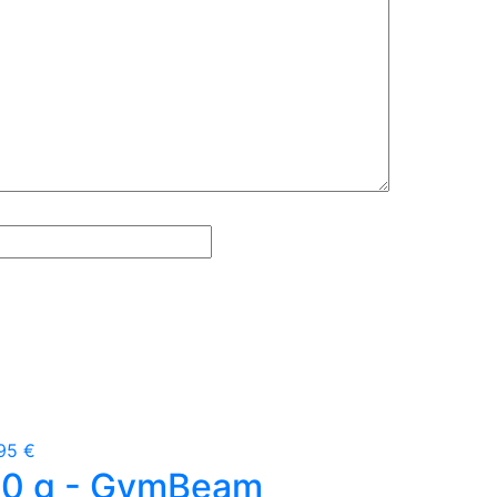
95 €
900 g - GymBeam