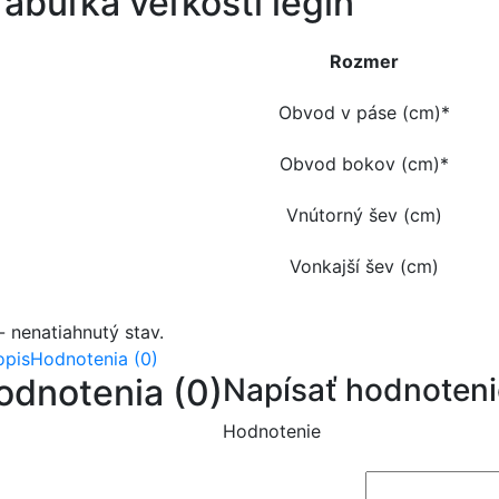
Tabuľka veľkostí legín
Rozmer
Obvod v páse (cm)*
Obvod bokov (cm)*
Vnútorný šev (cm)
Vonkajší šev (cm)
- nenatiahnutý stav.
opis
Hodnotenia (0)
odnotenia (0)
Napísať hodnoteni
Hodnotenie