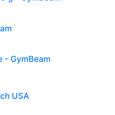
eam
ne - GymBeam
tech USA