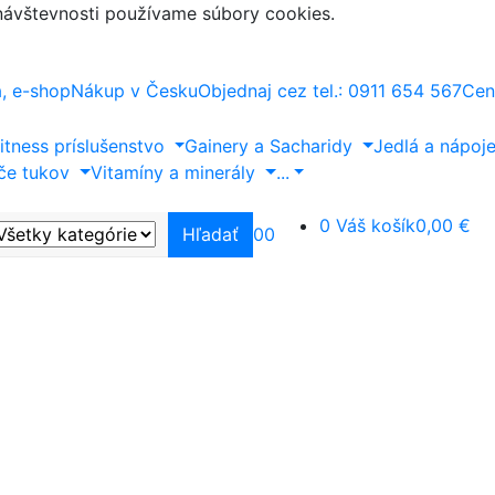
 návštevnosti používame súbory cookies.
a, e-shop
Nákup v Česku
Objednaj cez tel.: 0911 654 567
Cen
itness príslušenstvo
Gainery a Sacharidy
Jedlá a nápoj
če tukov
Vitamíny a minerály
...
0
Váš košík
0,00 €
Hľadať
0
0