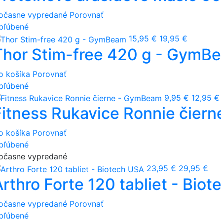
očasne vypredané
Porovnať
bľúbené
15,95 €
19,95 €
Thor Stim-free 420 g - GymB
o košíka
Porovnať
bľúbené
9,95 €
12,95 €
Fitness Rukavice Ronnie čier
o košíka
Porovnať
bľúbené
očasne vypredané
23,95 €
29,95 €
Arthro Forte 120 tabliet - Bio
očasne vypredané
Porovnať
bľúbené