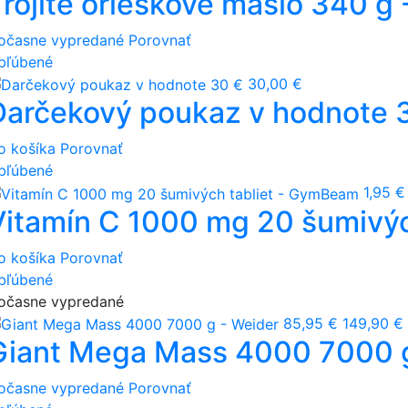
Trojité orieškové maslo 340 
očasne vypredané
Porovnať
bľúbené
30,00 €
Darčekový poukaz v hodnote 
o košíka
Porovnať
bľúbené
1,95 €
Vitamín C 1000 mg 20 šumivý
o košíka
Porovnať
bľúbené
očasne vypredané
85,95 €
149,90 €
Giant Mega Mass 4000 7000 g
očasne vypredané
Porovnať