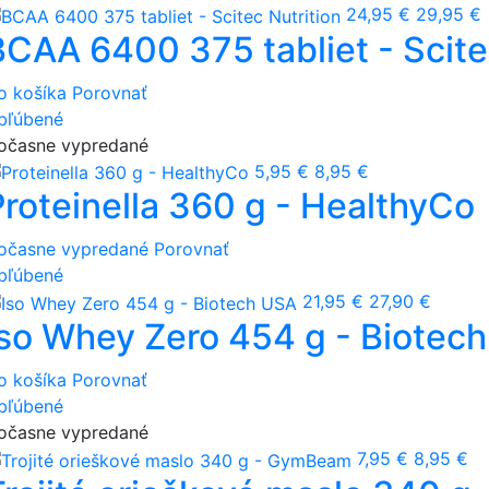
24,95 €
29,95 €
BCAA 6400 375 tabliet - Scite
o košíka
Porovnať
bľúbené
očasne vypredané
5,95 €
8,95 €
Proteinella 360 g - HealthyCo
očasne vypredané
Porovnať
bľúbené
21,95 €
27,90 €
Iso Whey Zero 454 g - Biotec
o košíka
Porovnať
bľúbené
očasne vypredané
7,95 €
8,95 €