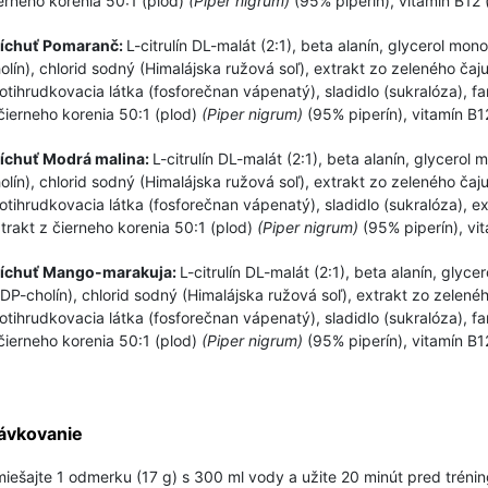
erneho korenia 50:1 (plod)
(Piper nigrum)
(95% piperín), vitamín B12
ríchuť Pomaranč:
L-citrulín DL-malát (2:1), beta alanín, glycerol mono
olín), chlorid sodný (Himalájska ružová soľ), extrakt zo zeleného čaju 
otihrudkovacia látka (fosforečnan vápenatý), sladidlo (sukralóza), 
čierneho korenia 50:1 (plod)
(Piper nigrum)
(95% piperín), vitamín B
íchuť Modrá malina:
L-citrulín DL-malát (2:1), beta alanín, glycerol 
olín), chlorid sodný (Himalájska ružová soľ), extrakt zo zeleného čaju 
otihrudkovacia látka (fosforečnan vápenatý), sladidlo (sukralóza), 
trakt z čierneho korenia 50:1 (plod)
(Piper nigrum)
(95% piperín), vi
ríchuť Mango-marakuja:
L-citrulín DL-malát (2:1), beta alanín, glyce
DP-cholín), chlorid sodný (Himalájska ružová soľ), extrakt zo zeleného
otihrudkovacia látka (fosforečnan vápenatý), sladidlo (sukralóza), 
čierneho korenia 50:1 (plod)
(Piper nigrum)
(95% piperín), vitamín B
ávkovanie
iešajte 1 odmerku (17 g) s 300 ml vody a užite 20 minút pred tréni