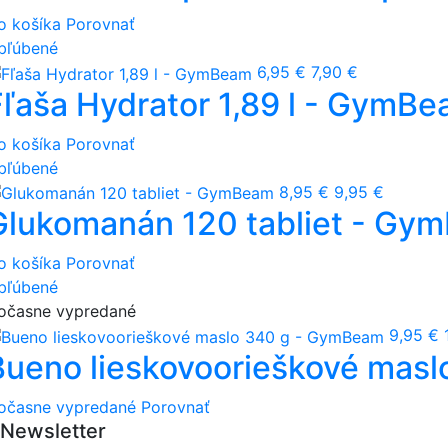
o košíka
Porovnať
bľúbené
6,95 €
7,90 €
Fľaša Hydrator 1,89 l - GymB
o košíka
Porovnať
bľúbené
8,95 €
9,95 €
Glukomanán 120 tabliet - Gy
o košíka
Porovnať
bľúbené
očasne vypredané
9,95 €
Bueno lieskovoorieškové mas
očasne vypredané
Porovnať
Newsletter