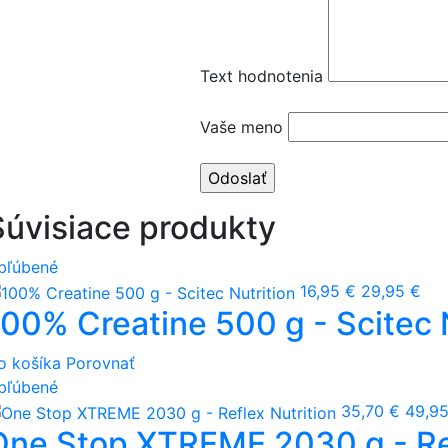
Text hodnotenia
Vaše meno
Súvisiace produkty
bľúbené
16,95 €
29,95 €
100% Creatine 500 g - Scitec 
o košíka
Porovnať
bľúbené
35,70 €
49,95
One Stop XTREME 2030 g - Ref