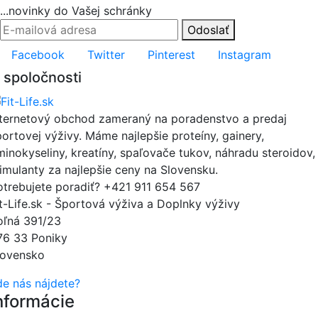
...novinky do Vašej schránky
Odoslať
Facebook
Twitter
Pinterest
Instagram
 spoločnosti
nternetový obchod zameraný na poradenstvo a predaj
portovej výživy. Máme najlepšie proteíny, gainery,
minokyseliny, kreatíny, spaľovače tukov, náhradu steroidov,
timulanty za najlepšie ceny na Slovensku.
otrebujete poradiť?
+421 911 654 567
it-Life.sk - Športová výživa a Doplnky výživy
oľná 391/23
76 33 Poniky
lovensko
de nás nájdete?
nformácie