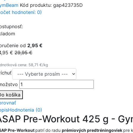
ymBeam
Kód produktu:
gap423735D
počet hodnotení: 0)
ostupnosť:
kladom
oručenie od
2,95 €
4,95 €
29,95 €
dnotková cena: 58,71 €/kg
ríchuť
nožstvo
Do košíka
orovnať
opis
Hodnotenia (0)
ASAP Pre-Workout 425 g - G
SAP Pre-Workout
patrí do radu
prémiových predtréningoviek
pre 