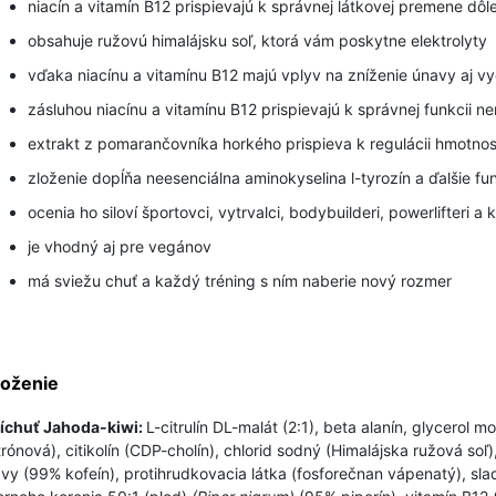
niacín a vitamín B12 prispievajú k správnej látkovej premene dôle
obsahuje ružovú himalájsku soľ, ktorá vám poskytne elektrolyty
vďaka niacínu a vitamínu B12 majú vplyv na zníženie únavy aj v
zásluhou niacínu a vitamínu B12 prispievajú k správnej funkcii 
extrakt z pomarančovníka horkého prispieva k regulácii hmotnost
zloženie dopĺňa neesenciálna aminokyselina l-tyrozín a ďalšie fu
ocenia ho siloví športovci, vytrvalci, bodybuilderi, powerlifteri
je vhodný aj pre vegánov
má sviežu chuť a každý tréning s ním naberie nový rozmer
loženie
íchuť Jahoda-kiwi:
L-citrulín DL-malát (2:1), beta alanín, glycerol m
trónová), citikolín (CDP-cholín), chlorid sodný (Himalájska ružová soľ)
vy (99% kofeín), protihrudkovacia látka (fosforečnan vápenatý), sla