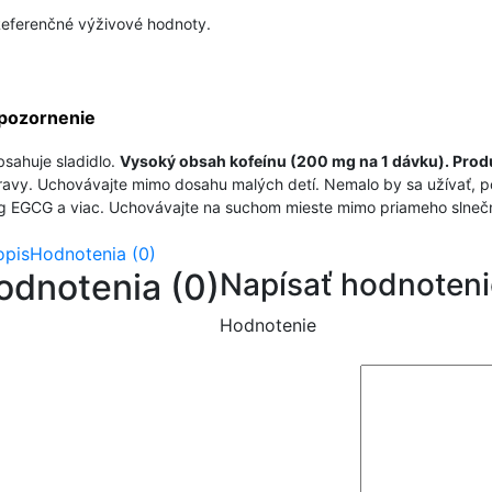
eferenčné výživové hodnoty.
pozornenie
sahuje sladidlo.
Vysoký obsah kofeínu (200 mg na 1 dávku). Produkt
ravy. Uchovávajte mimo dosahu malých detí. Nemalo by sa užívať, 
 EGCG a viac. Uchovávajte na suchom mieste mimo priameho slnečného
opis
Hodnotenia (0)
odnotenia (0)
Napísať hodnoteni
Hodnotenie