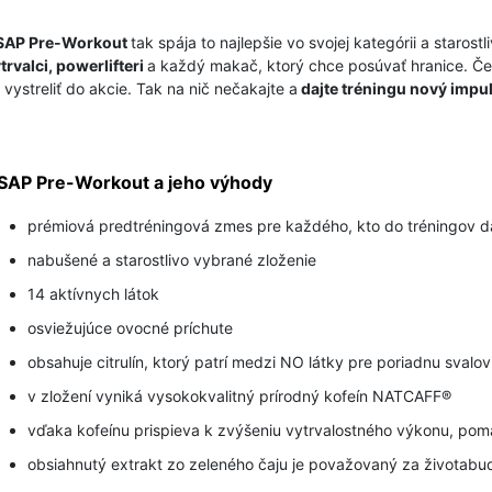
SAP Pre-Workout
tak spája to najlepšie vo svojej kategórii a staro
trvalci, powerlifteri
a každý makač, ktorý chce posúvať hranice.
Če
 vystreliť do akcie. Tak na nič nečakajte a
dajte tréningu nový impul
SAP Pre-Workout a jeho výhody
prémiová predtréningová zmes pre každého, kto do tréningov
nabušené a starostlivo vybrané zloženie
14 aktívnych látok
osviežujúce ovocné príchute
obsahuje citrulín, ktorý patrí medzi NO látky pre poriadnu sval
v zložení vyniká vysokokvalitný prírodný kofeín NATCAFF®
vďaka kofeínu prispieva k zvýšeniu vytrvalostného výkonu, pom
obsiahnutý extrakt zo zeleného čaju je považovaný za životabu