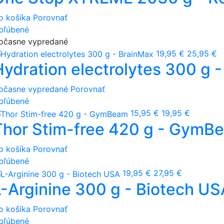
o košíka
Porovnať
bľúbené
očasne vypredané
19,95 €
25,95 €
Hydration electrolytes 300 g 
očasne vypredané
Porovnať
bľúbené
15,95 €
19,95 €
Thor Stim-free 420 g - GymB
o košíka
Porovnať
bľúbené
19,95 €
27,95 €
L-Arginine 300 g - Biotech US
o košíka
Porovnať
bľúbené