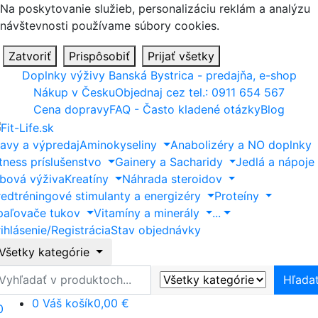
Na poskytovanie služieb, personalizáciu reklám a analýzu
návštevnosti používame súbory cookies.
Zatvoriť
Prispôsobiť
Prijať všetky
Doplnky výživy Banská Bystrica - predajňa, e-shop
Nákup v Česku
Objednaj cez tel.: 0911 654 567
Cena dopravy
FAQ - Často kladené otázky
Blog
ľavy a výpredaj
Aminokyseliny
Anabolizéry a NO doplnky
itness príslušenstvo
Gainery a Sacharidy
Jedlá a nápoje
ĺbová výživa
Kreatíny
Náhrada steroidov
redtréningové stimulanty a energizéry
Proteíny
paľovače tukov
Vitamíny a minerály
...
ihlásenie/Registrácia
Stav objednávky
Všetky kategórie
ľadať
Hľada
0
Váš košík
0,00 €
0