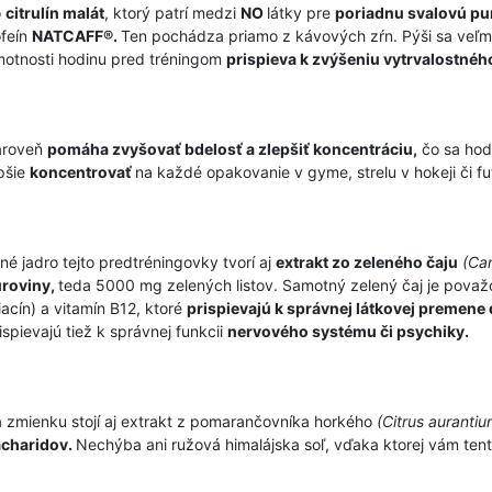
o
citrulín malát
, ktorý patrí medzi
NO
látky pre
poriadnu svalovú p
feín
NATCAFF®.
Ten pochádza priamo z kávových zŕn. Pýši sa veľm
otnosti hodinu pred tréningom
prispieva k zvýšeniu vytrvalostnéh
ároveň
pomáha zvyšovať bdelosť a zlepšiť koncentráciu,
čo sa hod
pšie
koncentrovať
na každé opakovanie v gyme, strelu v hokeji či f
lné jadro tejto predtréningovky tvorí aj
extrakt zo zeleného čaju
(Cam
uroviny,
teda 5000 mg zelených listov. Samotný zelený čaj je pova
iacín) a vitamín B12, ktoré
prispievajú k správnej látkovej premene 
ispievajú tiež k správnej funkcii
nervového systému či psychiky.
 zmienku stojí aj extrakt z pomarančovníka horkého
(Citrus aurantiu
acharidov.
Nechýba ani ružová himalájska soľ, vďaka ktorej vám ten