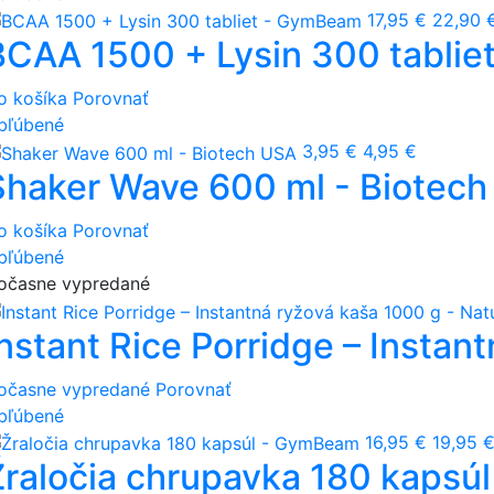
17,95 €
22,90 
BCAA 1500 + Lysin 300 tabli
o košíka
Porovnať
bľúbené
3,95 €
4,95 €
Shaker Wave 600 ml - Biotec
o košíka
Porovnať
bľúbené
očasne vypredané
nstant Rice Porridge – Instant
očasne vypredané
Porovnať
bľúbené
16,95 €
19,95 
Žraločia chrupavka 180 kaps