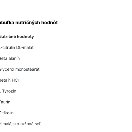
abuľka nutričných hodnôt
Nutričné hodnoty
L-citrulín DL-malát
Beta alanín
Glycerol monostearát
Betaín HCl
L-Tyrozín
Taurín
Citikolín
Himalájska ružová soľ