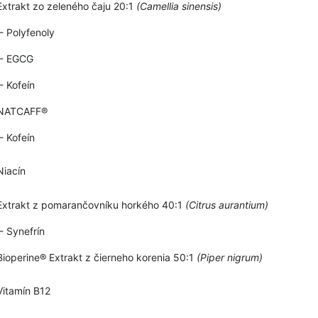
Extrakt zo zeleného čaju 20:1
(Camellia sinensis)
- Polyfenoly
- EGCG
- Kofeín
NATCAFF®
- Kofeín
Niacín
Extrakt z pomarančovníku horkého 40:1
(Citrus aurantium)
- Synefrín
Bioperine® Extrakt z čierneho korenia 50:1
(Piper nigrum)
Vitamín B12