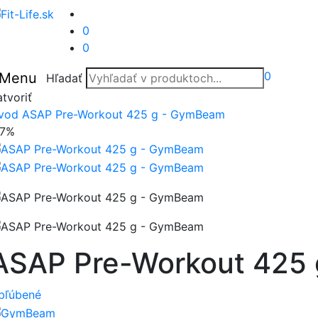
0
0
0
Menu
Hľadať
tvoriť
vod
ASAP Pre-Workout 425 g - GymBeam
17%
ASAP Pre-Workout 425
bľúbené