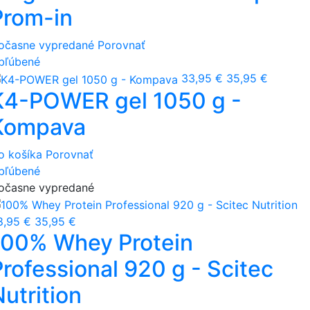
Prom-in
očasne vypredané
Porovnať
bľúbené
33,95 €
35,95 €
K4-POWER gel 1050 g -
Kompava
o košíka
Porovnať
bľúbené
očasne vypredané
8,95 €
35,95 €
100% Whey Protein
Professional 920 g - Scitec
utrition