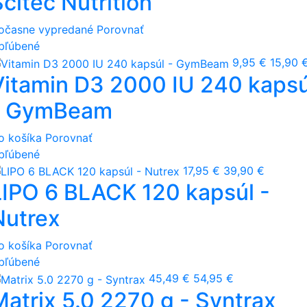
citec Nutrition
očasne vypredané
Porovnať
bľúbené
9,95 €
15,90 
Vitamin D3 2000 IU 240 kapsú
- GymBeam
o košíka
Porovnať
bľúbené
17,95 €
39,90 €
LIPO 6 BLACK 120 kapsúl -
Nutrex
o košíka
Porovnať
bľúbené
45,49 €
54,95 €
Matrix 5.0 2270 g - Syntrax