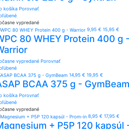
o košíka
Porovnať
bľúbené
očasne vypredané
9,95 €
15,95 €
WPC 80 WHEY Protein 400 g 
Warrior
očasne vypredané
Porovnať
bľúbené
14,95 €
19,95 €
ASAP BCAA 375 g - GymBea
o košíka
Porovnať
bľúbené
očasne vypredané
8,95 €
17,95 €
Magnesium + P5P 120 kapsúl 