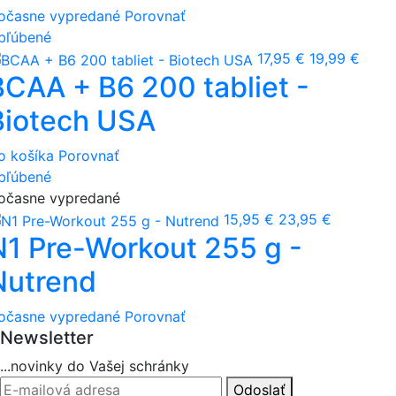
očasne vypredané
Porovnať
bľúbené
17,95 €
19,99 €
BCAA + B6 200 tabliet -
Biotech USA
o košíka
Porovnať
bľúbené
očasne vypredané
15,95 €
23,95 €
N1 Pre-Workout 255 g -
Nutrend
očasne vypredané
Porovnať
Newsletter
...novinky do Vašej schránky
Odoslať