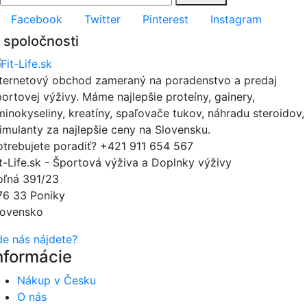
Facebook
Twitter
Pinterest
Instagram
 spoločnosti
nternetový obchod zameraný na poradenstvo a predaj
portovej výživy. Máme najlepšie proteíny, gainery,
minokyseliny, kreatíny, spaľovače tukov, náhradu steroidov,
timulanty za najlepšie ceny na Slovensku.
otrebujete poradiť?
+421 911 654 567
it-Life.sk - Športová výživa a Doplnky výživy
oľná 391/23
76 33 Poniky
lovensko
de nás nájdete?
nformácie
Nákup v Česku
O nás