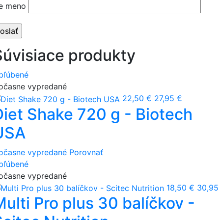
e meno
Súvisiace produkty
bľúbené
očasne vypredané
22,50 €
27,95 €
Diet Shake 720 g - Biotech
USA
očasne vypredané
Porovnať
bľúbené
očasne vypredané
18,50 €
30,95
ulti Pro plus 30 balíčkov -