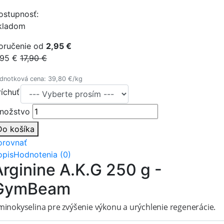
ostupnosť:
kladom
oručenie od
2,95 €
,95 €
17,90 €
dnotková cena: 39,80 €/kg
ríchuť
nožstvo
Do košíka
orovnať
opis
Hodnotenia (0)
Arginine A.K.G 250 g -
GymBeam
minokyselina pre zvýšenie výkonu a urýchlenie regenerácie.