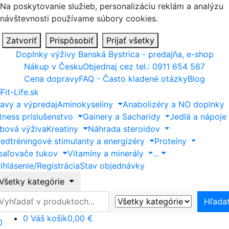
Na poskytovanie služieb, personalizáciu reklám a analýzu
návštevnosti používame súbory cookies.
Zatvoriť
Prispôsobiť
Prijať všetky
Doplnky výživy Banská Bystrica - predajňa, e-shop
Nákup v Česku
Objednaj cez tel.: 0911 654 567
Cena dopravy
FAQ - Často kladené otázky
Blog
ľavy a výpredaj
Aminokyseliny
Anabolizéry a NO doplnky
itness príslušenstvo
Gainery a Sacharidy
Jedlá a nápoje
ĺbová výživa
Kreatíny
Náhrada steroidov
redtréningové stimulanty a energizéry
Proteíny
paľovače tukov
Vitamíny a minerály
...
ihlásenie/Registrácia
Stav objednávky
Všetky kategórie
ľadať
Hľada
0
Váš košík
0,00 €
0