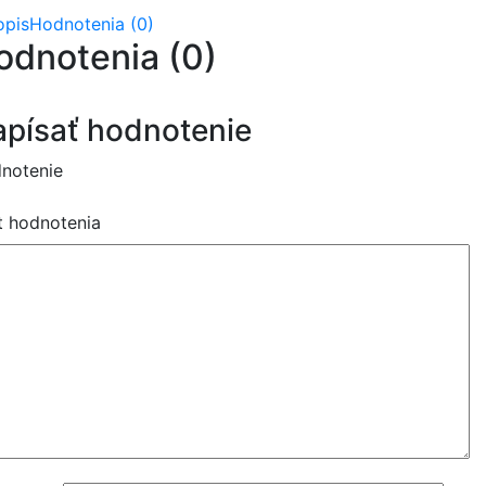
opis
Hodnotenia (0)
odnotenia (0)
písať hodnotenie
notenie
t hodnotenia