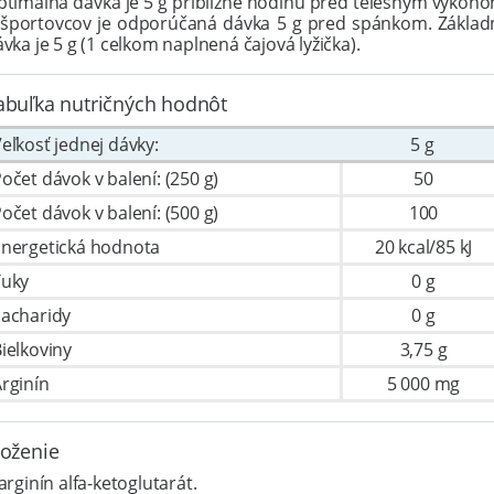
ptimálna dávka je 5 g približne hodinu pred telesným výkono
 športovcov je odporúčaná dávka 5 g pred spánkom. Základ
vka je 5 g (1 celkom naplnená čajová lyžička).
abuľka nutričných hodnôt
eľkosť jednej dávky:
5 g
očet dávok v balení: (250 g)
50
očet dávok v balení: (500 g)
100
Energetická hodnota
20 kcal/85 kJ
Tuky
0 g
Sacharidy
0 g
ielkoviny
3,75 g
rginín
5 000 mg
loženie
arginín alfa-ketoglutarát.