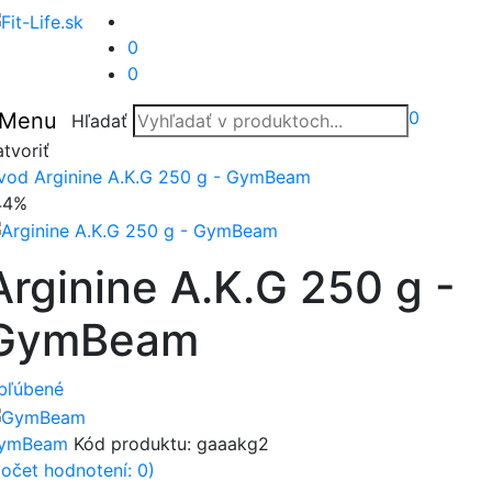
0
0
0
Menu
Hľadať
tvoriť
vod
Arginine A.K.G 250 g - GymBeam
44%
Arginine A.K.G 250 g -
GymBeam
bľúbené
ymBeam
Kód produktu:
gaaakg2
počet hodnotení: 0)