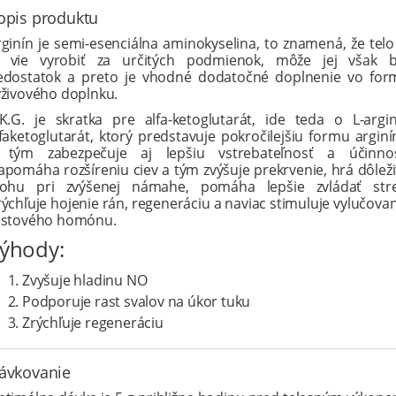
opis produktu
ginín je semi-esenciálna aminokyselina, to znamená, že telo
u vie vyrobiť za určitých podmienok, môže jej však b
edostatok a preto je vhodné dodatočné doplnenie vo for
ýživového doplnku.
.K.G. je skratka pre alfa-ketoglutarát, ide teda o L-argin
faketoglutarát, ktorý predstavuje pokročilejšiu formu argin
 tým zabezpečuje aj lepšiu vstrebateľnosť a účinnos
apomáha rozšíreniu ciev a tým zvýšuje prekrvenie, hrá dôleži
lohu pri zvýšenej námahe, pomáha lepšie zvládať stre
ýchľuje hojenie rán, regeneráciu a naviac stimuluje vylučova
astového homónu.
ýhody:
Zvyšuje hladinu NO
Podporuje rast svalov na úkor tuku
Zrýchľuje regeneráciu
ávkovanie