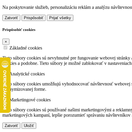
Na poskytovanie služieb, personalizáciu reklám a analýzu návštevnos
Zatvoriť
Prispôsobiť
Prijať všetky
Prispôsobiť cookies
×
Základné cookies
Tieto súbory cookies sú nevyhnutné pre fungovanie webovej stránky a
cookies a podobne. Tieto súbory je možné zablokovať v nastaveniach
Analytické cookies
Tieto súbory cookies umožňujú vyhodnocovať návštevnosť webovej str
anonymizovanej forme.
Marketingové cookies
Tieto súbory cookies sú používané našimi marketingovými a reklamný
marketingových kampaní, lepšie porozumieť správaniu návštevníkov
Zatvoriť
Uložiť