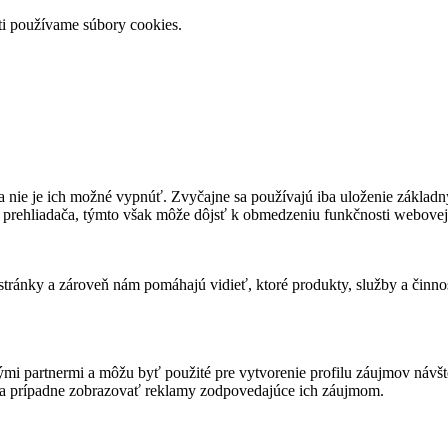
ti používame súbory cookies.
 nie je ich možné vypnúť. Zvyčajne sa používajú iba uloženie základný
 prehliadača, týmto však môže dôjsť k obmedzeniu funkčnosti webovej 
ánky a zároveň nám pomáhajú vidieť, ktoré produkty, služby a činnost
mi partnermi a môžu byť použité pre vytvorenie profilu záujmov návš
 a prípadne zobrazovať reklamy zodpovedajúce ich záujmom.