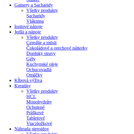
Gainery a Sacharidy
Všetky produkty
Sacharidy
Vláknina
Iontové nápoje
Jedlá a nápoje
Všetky produkty
Cereálie a müsli
Čokoládové a orechové nátierky
Doplnky stravy
Gély
Kuchynské oleje
Ochucovadlá
Omáčky
Kĺbová výživa
Kreatíny
Všetky produkty
HCL
Monohydráty
Ochutené
Práškové
Tabletové
Viaczložkové
Náhrada steroidov