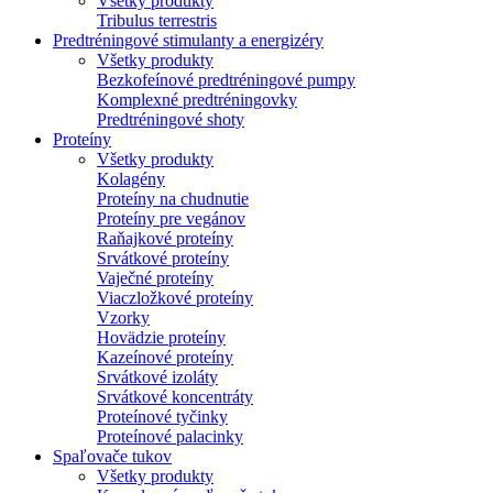
Všetky produkty
Tribulus terrestris
Predtréningové stimulanty a energizéry
Všetky produkty
Bezkofeínové predtréningové pumpy
Komplexné predtréningovky
Predtréningové shoty
Proteíny
Všetky produkty
Kolagény
Proteíny na chudnutie
Proteíny pre vegánov
Raňajkové proteíny
Srvátkové proteíny
Vaječné proteíny
Viaczložkové proteíny
Vzorky
Hovädzie proteíny
Kazeínové proteíny
Srvátkové izoláty
Srvátkové koncentráty
Proteínové tyčinky
Proteínové palacinky
Spaľovače tukov
Všetky produkty