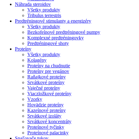
Náhrada steroidov
Všetky produkty
Tribulus terrestris
Predtréningové stimulanty a energizéry
Všetky produkty
Bezkofeínové predtréningové pumpy
Komplexné predtréningovky
Predtréningové shoty
Proteíny
Všetky produkty
Kolagény
Proteíny na chudnutie
Proteíny pre vegánov
Raňajkové proteíny
Srvátkové proteíny
Vaječné proteíny
Viaczložkové proteíny
Vzorky
Hovädzie proteíny
Kazeínové proteíny
Srvátkové izoláty
Srvátkové koncentráty
Proteínové tyčinky
Proteínové palacinky
Spaľovače tukov