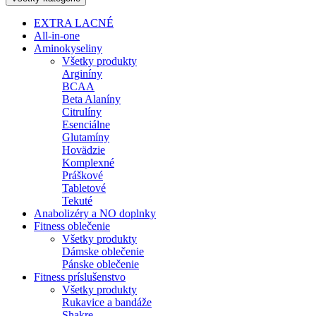
EXTRA LACNÉ
All-in-one
Aminokyseliny
Všetky produkty
Arginíny
BCAA
Beta Alaníny
Citrulíny
Esenciálne
Glutamíny
Hovädzie
Komplexné
Práškové
Tabletové
Tekuté
Anabolizéry a NO doplnky
Fitness oblečenie
Všetky produkty
Dámske oblečenie
Pánske oblečenie
Fitness príslušenstvo
Všetky produkty
Rukavice a bandáže
Shakre