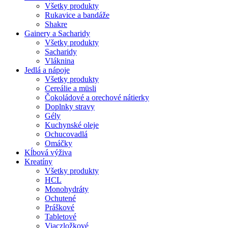
Všetky produkty
Rukavice a bandáže
Shakre
Gainery a Sacharidy
Všetky produkty
Sacharidy
Vláknina
Jedlá a nápoje
Všetky produkty
Cereálie a müsli
Čokoládové a orechové nátierky
Doplnky stravy
Gély
Kuchynské oleje
Ochucovadlá
Omáčky
Kĺbová výživa
Kreatíny
Všetky produkty
HCL
Monohydráty
Ochutené
Práškové
Tabletové
Viaczložkové