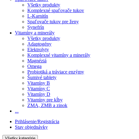
Všetky produkty
Komplexné spaľovače tukov
L-Karnitín
Spaľovače tukov pre ženy
Synefrín
Vitamíny a minerály
Všetky produkty
Adaptogény
Elektrolyty
Komplexné vitamíny a minerály
Magnéziá
Omega
Probiotiká a tráviace enzýmy
Šumivé tablety
Vitamíny B
Vitamíny C
Vitamíny D
Vitamíny pre kĺby
ZMA, ZMB a zinok
...
Prihlásenie/Registrácia
Stav objednávky
Všetky kategórie