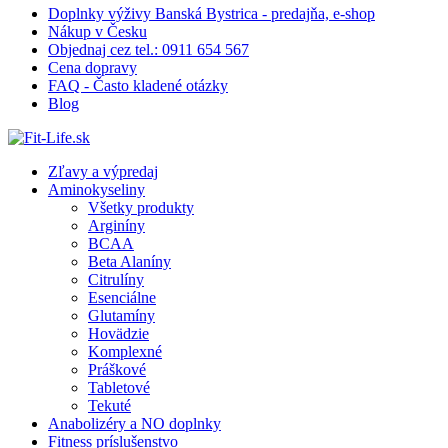
Doplnky výživy Banská Bystrica - predajňa, e-shop
Nákup v Česku
Objednaj cez tel.: 0911 654 567
Cena dopravy
FAQ - Často kladené otázky
Blog
Zľavy a výpredaj
Aminokyseliny
Všetky produkty
Arginíny
BCAA
Beta Alaníny
Citrulíny
Esenciálne
Glutamíny
Hovädzie
Komplexné
Práškové
Tabletové
Tekuté
Anabolizéry a NO doplnky
Fitness príslušenstvo