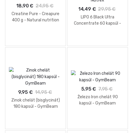
18,90 €
24,95 €
14,49 €
29,95 €
Creatine Pure - Creapure
LIPO 6 Black Ultra
400 g - Natural nutrition
Concentrate 60 kapsúl -
Nutrex
5,95 €
7,95 €
9,95 €
14,95 €
Železo Iron chelát 90
Zinok chelát (bisglycinát)
kapsúl - GymBeam
180 kapsúl - GymBeam