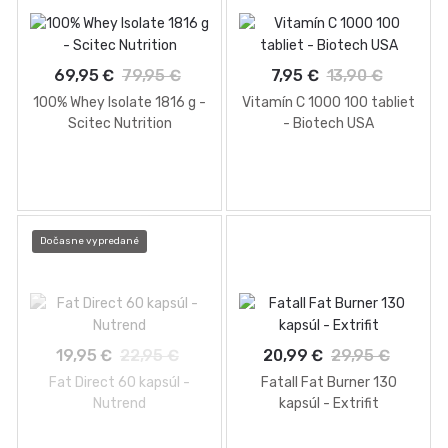
69,95 €
79,95 €
7,95 €
13,90 €
100% Whey Isolate 1816 g -
Vitamín C 1000 100 tabliet
Scitec Nutrition
- Biotech USA
Dočasne vypredané
19,95 €
22,95 €
20,99 €
29,95 €
Fat Direct 60 kapsúl -
Fatall Fat Burner 130
Nutrend
kapsúl - Extrifit