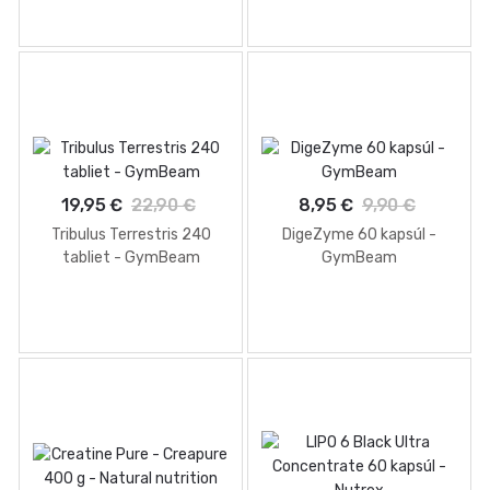
19,95 €
22,90 €
8,95 €
9,90 €
Tribulus Terrestris 240
DigeZyme 60 kapsúl -
tabliet - GymBeam
GymBeam