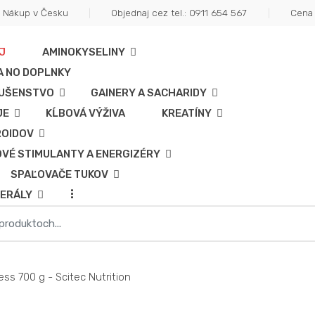
Nákup v Česku
Objednaj cez tel.: 0911 654 567
Cena
J
AMINOKYSELINY
A NO DOPLNKY
LUŠENSTVO
GAINERY A SACHARIDY
JE
KĹBOVÁ VÝŽIVA
KREATÍNY
ROIDOV
VÉ STIMULANTY A ENERGIZÉRY
SPAĽOVAČE TUKOV
...
NERÁLY
ss 700 g - Scitec Nutrition