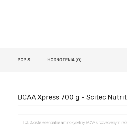
POPIS
HODNOTENIA (0)
BCAA Xpress 700 g - Scitec Nutrit
100 % čisté, esenciálne aminokyseliny BCAA s rozvetveným reťazc