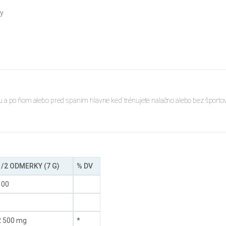
ty
ngu a po ňom alebo pred spaním hlavne keď trénujete nalačno alebo bez špor
1/2 ODMERKY (7 G)
% DV
100
2 500 mg
*