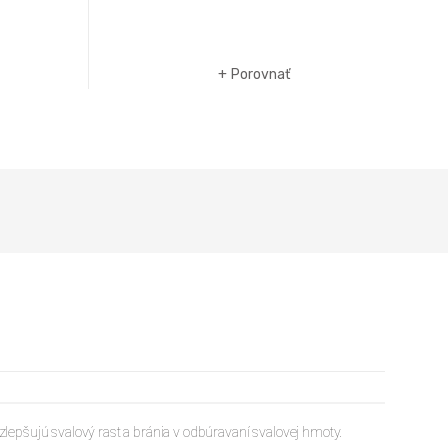
Do košíka
Porovnať
zlepšujú svalový rast a bránia v odbúravaní svalovej hmoty.