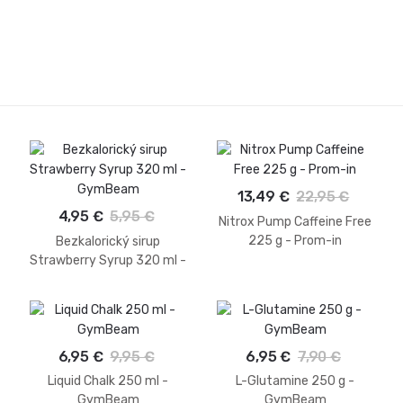
13,49 €
22,95 €
4,95 €
5,95 €
Nitrox Pump Caffeine Free
225 g - Prom-in
Bezkalorický sirup
Strawberry Syrup 320 ml -
GymBeam
6,95 €
9,95 €
6,95 €
7,90 €
Liquid Chalk 250 ml -
L-Glutamine 250 g -
GymBeam
GymBeam