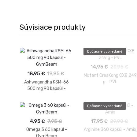
Súvisiace produkty
Dočasne vypredané
14,95 €
20,95 €
18,95 €
19,95 €
Mutant CreaKong CX8 249
g - PVL
Ashwagandha KSM-66
500 mg 90 kapsúl -
GymBeam
Dočasne vypredané
4,95 €
7,95 €
17,95 €
29,90 €
Omega 3 60 kapsúl -
Arginine 360 kapsúl - Amix
GymBeam