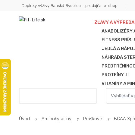
Doplnky výživy Banská Bystrica - predajňa, e-shop
ZĽAVY A VÝPREDA
ANABOLIZÉRY 
FITNESS PRÍS
JEDLÁ A NÁPO
NÁHRADA STE
PREDTRÉNINGO
PROTEÍNY
VITAMÍNY A MI
Hľadať
Všetky kategórie
Úvod
Aminokyseliny
Práškové
BCAA Xpre