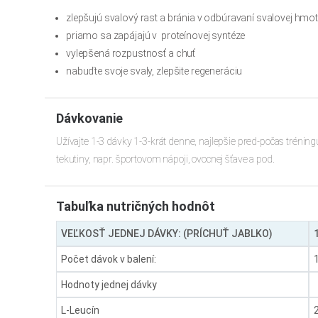
zlepšujú svalový rast a bránia v odbúravaní svalovej hmo
priamo sa zapájajú v proteínovej syntéze
vylepšená rozpustnosť a chuť
nabuďte svoje svaly, zlepšite regeneráciu
Dávkovanie
Užívajte 1-3 dávky 1-3-krát denne, najlepšie pred-počas tréni
tekutiny, napr. športovom nápoji, ovocnej šťave a pod.
Tabuľka nutričných hodnôt
VEĽKOSŤ JEDNEJ DÁVKY: (PRÍCHUŤ JABLKO)
Počet dávok v balení:
Hodnoty jednej dávky
L-Leucín