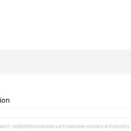
ion
om, najdôležitejšie anabolické a anti-katabolické esenciálne aminokyseliny, 