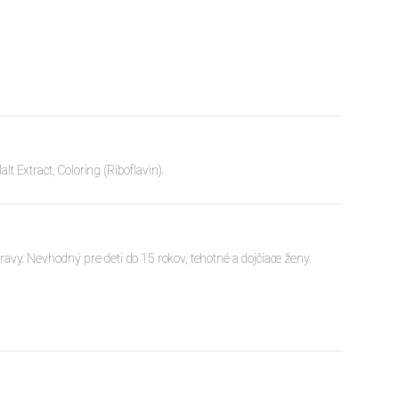
lt Extract, Coloring (Riboflavin).
avy. Nevhodný pre deti do 15 rokov, tehotné a dojčiace ženy.