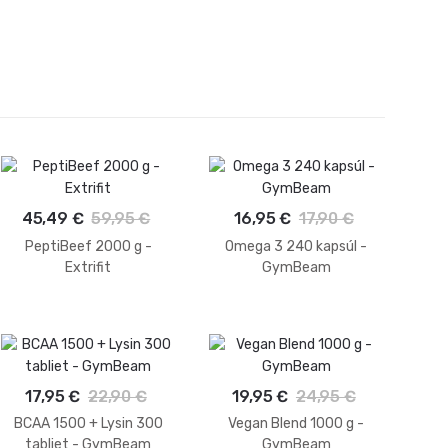
45,49 €
59,95 €
16,95 €
17,90 €
PeptiBeef 2000 g -
Omega 3 240 kapsúl -
Extrifit
GymBeam
17,95 €
22,90 €
19,95 €
24,95 €
BCAA 1500 + Lysin 300
Vegan Blend 1000 g -
tabliet - GymBeam
GymBeam