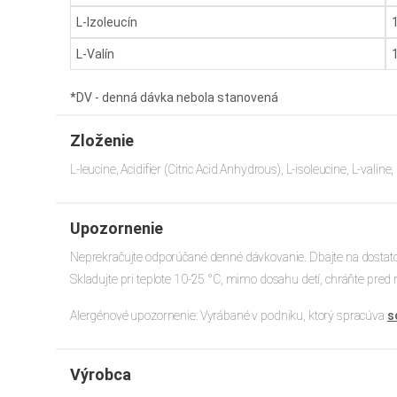
L-Izoleucín
L-Valín
*DV - denná dávka nebola stanovená
Zloženie
L-leucine, Acidifier (Citric Acid Anhydrous), L-isoleucine, L-valin
Upozornenie
Neprekračujte odporúčané denné dávkovanie. Dbajte na dostatočn
Skladujte pri teplote 10-25 °C, mimo dosahu detí, chráňte p
Alergénové upozornenie: Vyrábané v podniku, ktorý spracúva
s
Výrobca