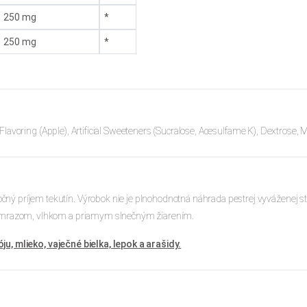
1 250 mg
*
1 250 mg
*
e, Flavoring (Apple), Artificial Sweeteners (Sucralose, Acesulfame K), Dextrose, Ma
ý príjem tekutín. Výrobok nie je plnohodnotná náhrada pestrej vyváženej str
red mrazom, vlhkom a priamym slnečným žiarením.
óju, mlieko, vaječné bielka, lepok a arašidy.