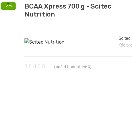
BCAA Xpress 700 g - Scitec
-27%
Nutrition
Scitec 
Kód pr
(počet hodnotení: 0)