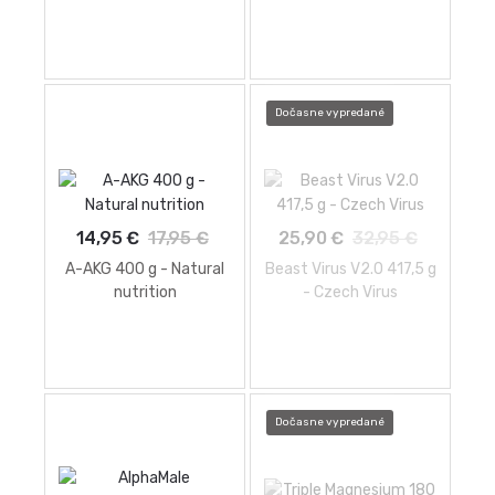
Dočasne vypredané
14,95 €
17,95 €
25,90 €
32,95 €
A-AKG 400 g - Natural
Beast Virus V2.0 417,5 g
nutrition
- Czech Virus
Dočasne vypredané