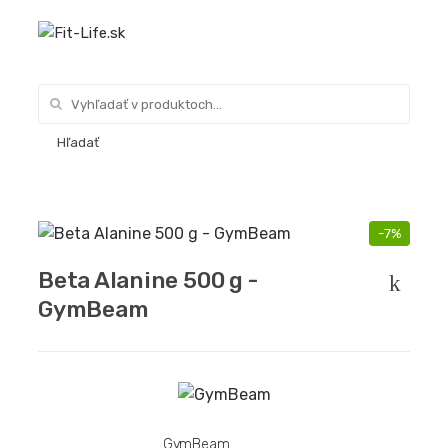
Hľadať
Hľadať
0
-7%
Beta Alanine 500 g -
GymBeam
GymBeam