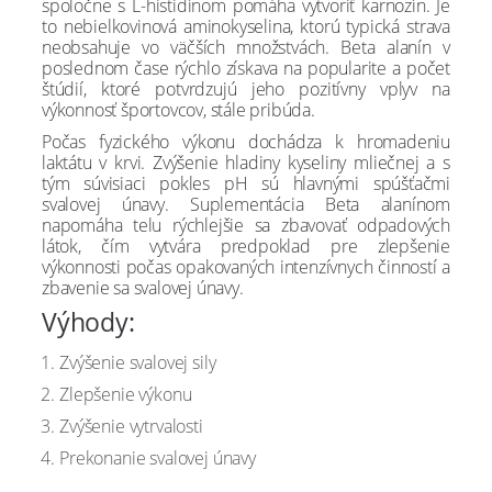
spoločne s L-histidínom pomáha vytvoriť karnozín. Je
to nebielkovinová aminokyselina, ktorú typická strava
neobsahuje vo väčších množstvách. Beta alanín v
poslednom čase rýchlo získava na popularite a počet
štúdií, ktoré potvrdzujú jeho pozitívny vplyv na
výkonnosť športovcov, stále pribúda.
Počas fyzického výkonu dochádza k hromadeniu
laktátu v krvi. Zvýšenie hladiny kyseliny mliečnej a s
tým súvisiaci pokles pH sú hlavnými spúšťačmi
svalovej únavy. Suplementácia Beta alanínom
napomáha telu rýchlejšie sa zbavovať odpadových
látok, čím vytvára predpoklad pre zlepšenie
výkonnosti počas opakovaných intenzívnych činností a
zbavenie sa svalovej únavy.
Výhody:
Zvýšenie svalovej sily
Zlepšenie výkonu
Zvýšenie vytrvalosti
Prekonanie svalovej únavy