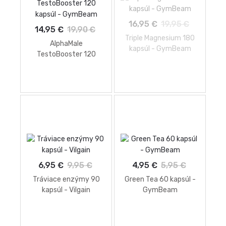
16,95 €
19,95 €
14,95 €
19,90 €
Triple Magnesium 180
AlphaMale
kapsúl - GymBeam
TestoBooster 120
kapsúl - GymBeam
6,95 €
9,95 €
4,95 €
5,95 €
Tráviace enzýmy 90
Green Tea 60 kapsúl -
kapsúl - Vilgain
GymBeam