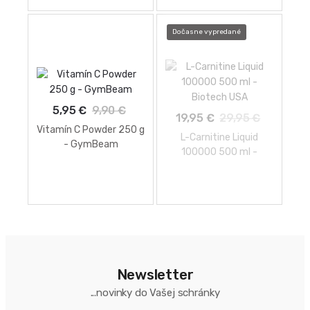
Dočasne vypredané
5,95 €
9,90 €
19,95 €
29,95 €
Vitamín C Powder 250 g
L-Carnitine Liquid
- GymBeam
100000 500 ml -
Biotech USA
Newsletter
...novinky do Vašej schránky