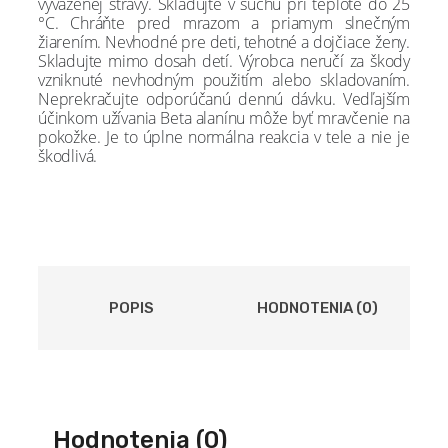
vyváženej stravy. Skladujte v suchu pri teplote do 25
°C. Chráňte pred mrazom a priamym slnečným
žiarením. Nevhodné pre deti, tehotné a dojčiace ženy.
Skladujte mimo dosah detí. Výrobca neručí za škody
vzniknuté nevhodným použitím alebo skladovaním.
Neprekračujte odporúčanú dennú dávku. Vedľajším
účinkom užívania Beta alanínu môže byť mravčenie na
pokožke. Je to úplne normálna reakcia v tele a nie je
škodlivá.
POPIS
HODNOTENIA (0)
Hodnotenia (0)