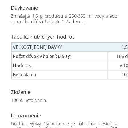
Dávkovanie
Zmiešajte 1,5 g produktu s 250-350 ml vody alebo
ovocného džúsu. Užívajte 1-2x denne.
Tabuľka nutričných hodnôt
VEĽKOSŤ JEDNEJ DÁVKY
1,5
Počet dávok v balení: (250 g)
166 
Hodnoty:
v 1
Beta alanín
10
Zloženie
100 % Beta alanín.
Upozornenie
Doplnok výživy. Výrobok nie je náhradou pestrej a