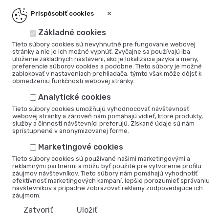
×
Prispôsobiť cookies
Základné cookies
Tieto súbory cookies sú nevyhnutné pre fungovanie webovej
stránky a nie je ich možné vypnúť. Zvyčajne sa používajú iba
uloženie základných nastavení, ako je lokalizácia jazyka a meny,
preferencie súborov cookies a podobne. Tieto súbory je možné
zablokovať v nastaveniach prehliadača, týmto však môže dôjsť k
obmedzeniu funkčnosti webovej stránky.
Analytické cookies
Tieto súbory cookies umožňujú vyhodnocovať návštevnosť
webovej stránky a zároveň nám pomáhajú vidieť, ktoré produkty,
služby a činnosti návštevníci preferujú. Získané údaje sú nám
sprístupnené v anonymizovanej forme.
Marketingové cookies
Tieto súbory cookies sú používané našimi marketingovými a
reklamnými partnermi a môžu byť použité pre vytvorenie profilu
záujmov návštevníkov. Tieto súbory nám pomáhajú vyhodnotiť
efektívnosť marketingových kampaní, lepšie porozumieť správaniu
návštevníkov a prípadne zobrazovať reklamy zodpovedajúce ich
záujmom.
Zatvoriť
Uložiť