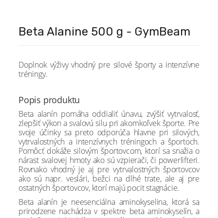
Beta Alanine 500 g - GymBeam
Doplnok výživy vhodný pre silové športy a intenzívne
tréningy.
Popis produktu
Beta alanín pomáha oddialiť únavu, zvýšiť vytrvalosť,
zlepšiť výkon a svalovú silu pri akomkoľvek športe. Pre
svoje účinky sa preto odporúča hlavne pri silových,
vytrvalostných a intenzívnych tréningoch a športoch.
Pomôcť dokáže silovým športovcom, ktorí sa snažia o
nárast svalovej hmoty ako sú vzpierači, či powerlifteri.
Rovnako vhodný je aj pre vytrvalostných športovcov
ako sú napr. veslári, bežci na dlhé trate, ale aj pre
ostatných športovcov, ktorí majú pocit stagnácie.
Beta alanín je neesenciálna aminokyselina, ktorá sa
prirodzene nachádza v spektre beta aminokyselín, a