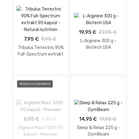
19,95 €
27,95 €
7,95 €
9,95 €
L-Arginine 300 g -
Biotech USA
Tribulus Terrestris 90%
Full-Spectrum extrakt
90 kapsúl - Natural
nutrition
Dočasne vypredané
6,95 €
9,95 €
14,95 €
17,95 €
Arginine Maxx 1200 90
Sleep & Relax 225 g -
kapsúl - Maxxwin
GymBeam