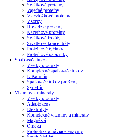
Srvátkové proteíny
Vaječné proteíny
Viaczložkové proteíny
Vzorky
Hovädzie proteíny
Kazeínové proteíny
Srvátkové izoláty
Srvátkové koncentráty
Proteínové tyčinky
Proteínové palacinky
Spaľovače tukov
Všetky produkty
Komplexné spaľovače tukov
L-Karnitín
Spaľovače tukov pre ženy
Synefrín
Vitamíny a minerály
Všetky produkty
Adaptogény
Elektrolyty
Komplexné vitamíny a minerály
Magnéziá
Omega
Probiotiká a tráviace enzýmy
Šumivé tablety