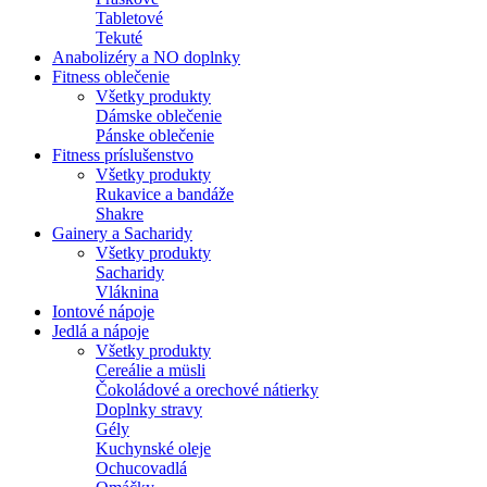
Tabletové
Tekuté
Anabolizéry a NO doplnky
Fitness oblečenie
Všetky produkty
Dámske oblečenie
Pánske oblečenie
Fitness príslušenstvo
Všetky produkty
Rukavice a bandáže
Shakre
Gainery a Sacharidy
Všetky produkty
Sacharidy
Vláknina
Iontové nápoje
Jedlá a nápoje
Všetky produkty
Cereálie a müsli
Čokoládové a orechové nátierky
Doplnky stravy
Gély
Kuchynské oleje
Ochucovadlá