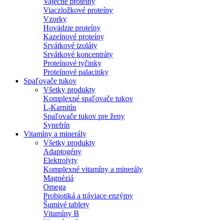
Vaječné proteíny
Viaczložkové proteíny
Vzorky
Hovädzie proteíny
Kazeínové proteíny
Srvátkové izoláty
Srvátkové koncentráty
Proteínové tyčinky
Proteínové palacinky
Spaľovače tukov
Všetky produkty
Komplexné spaľovače tukov
L-Karnitín
Spaľovače tukov pre ženy
Synefrín
Vitamíny a minerály
Všetky produkty
Adaptogény
Elektrolyty
Komplexné vitamíny a minerály
Magnéziá
Omega
Probiotiká a tráviace enzýmy
Šumivé tablety
Vitamíny B