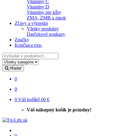
Vitamíny C
Vitamíny D
Vitamíny pre kĺby
ZMA, ZMB a zinok
Zľavy a výpredaj
Všetky produkty
Darčekové poukazy
Značky
Končiaca exp.
Hľadať
Hľadať
0
0
0
Váš košík
0,00 €
Váš nákupný košík je prázdny!
0