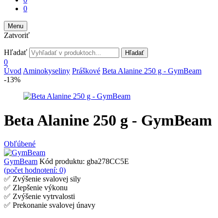
0
Menu
Zatvoriť
Hľadať
Hľadať
0
Úvod
Aminokyseliny
Práškové
Beta Alanine 250 g - GymBeam
-13%
Beta Alanine 250 g - GymBeam
Obľúbené
GymBeam
Kód produktu:
gba278CC5E
(počet hodnotení: 0)
✅ Zvýšenie svalovej sily
✅ Zlepšenie výkonu
✅ Zvýšenie vytrvalosti
✅ Prekonanie svalovej únavy