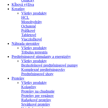
Omáčky
Kĺbová výživa
Kreatíny
Všetky produkty
HCL
Monohydráty
Ochutené
Práškové
Tabletové
Viaczložkové
Náhrada steroidov
Všetky produkty
Tribulus terrestris
Predtréningové stimulanty a energizéry
Všetky produkty
Bezkofeínové predtréningové pumpy
Komplexné predtréningovky
Predtréningové shoty
Proteíny
Všetky produkty
Kolagény
Proteíny na chudnutie
Proteíny pre vegánov
Raňajkové proteíny
Srvátkové proteíny