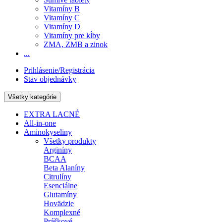
Vitamíny B
Vitamíny C
Vitamíny D
Vitamíny pre kĺby
ZMA, ZMB a zinok
...
Prihlásenie/Registrácia
Stav objednávky
Všetky kategórie
EXTRA LACNÉ
All-in-one
Aminokyseliny
Všetky produkty
Arginíny
BCAA
Beta Alaníny
Citrulíny
Esenciálne
Glutamíny
Hovädzie
Komplexné
Práškové