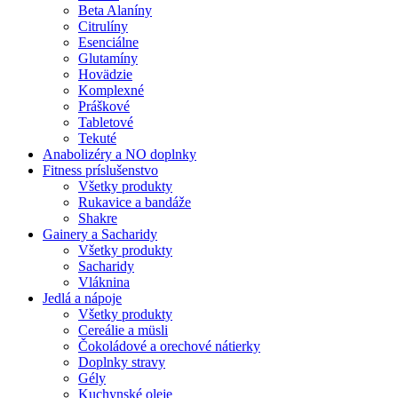
Beta Alaníny
Citrulíny
Esenciálne
Glutamíny
Hovädzie
Komplexné
Práškové
Tabletové
Tekuté
Anabolizéry a NO doplnky
Fitness príslušenstvo
Všetky produkty
Rukavice a bandáže
Shakre
Gainery a Sacharidy
Všetky produkty
Sacharidy
Vláknina
Jedlá a nápoje
Všetky produkty
Cereálie a müsli
Čokoládové a orechové nátierky
Doplnky stravy
Gély
Kuchynské oleje