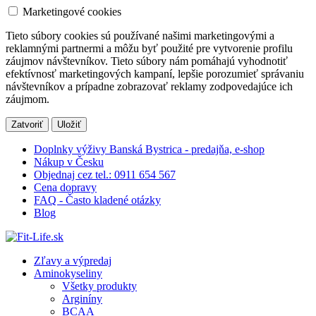
Marketingové cookies
Tieto súbory cookies sú používané našimi marketingovými a
reklamnými partnermi a môžu byť použité pre vytvorenie profilu
záujmov návštevníkov. Tieto súbory nám pomáhajú vyhodnotiť
efektívnosť marketingových kampaní, lepšie porozumieť správaniu
návštevníkov a prípadne zobrazovať reklamy zodpovedajúce ich
záujmom.
Zatvoriť
Uložiť
Doplnky výživy Banská Bystrica - predajňa, e-shop
Nákup v Česku
Objednaj cez tel.: 0911 654 567
Cena dopravy
FAQ - Často kladené otázky
Blog
Zľavy a výpredaj
Aminokyseliny
Všetky produkty
Arginíny
BCAA