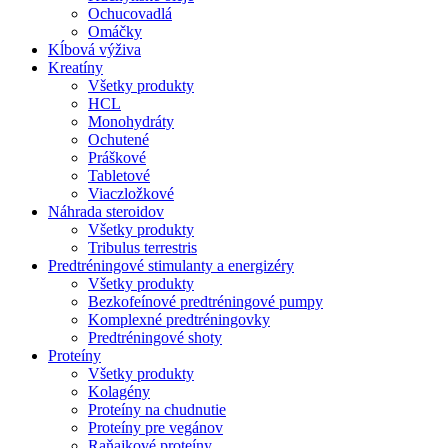
Ochucovadlá
Omáčky
Kĺbová výživa
Kreatíny
Všetky produkty
HCL
Monohydráty
Ochutené
Práškové
Tabletové
Viaczložkové
Náhrada steroidov
Všetky produkty
Tribulus terrestris
Predtréningové stimulanty a energizéry
Všetky produkty
Bezkofeínové predtréningové pumpy
Komplexné predtréningovky
Predtréningové shoty
Proteíny
Všetky produkty
Kolagény
Proteíny na chudnutie
Proteíny pre vegánov
Raňajkové proteíny