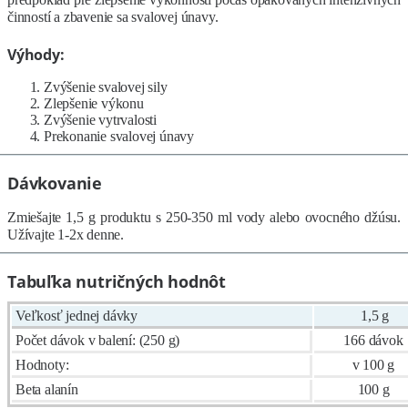
činností a zbavenie sa svalovej únavy.
Výhody:
Zvýšenie svalovej sily
Zlepšenie výkonu
Zvýšenie vytrvalosti
Prekonanie svalovej únavy
Dávkovanie
Zmiešajte 1,5 g produktu s 250-350 ml vody alebo ovocného džúsu.
Užívajte 1-2x denne.
Tabuľka nutričných hodnôt
Veľkosť jednej dávky
1,5 g
Počet dávok v balení: (250 g)
166 dávok
Hodnoty:
v 100 g
Beta alanín
100 g