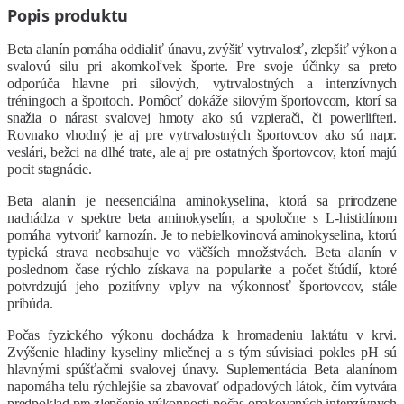
Popis produktu
Beta alanín pomáha oddialiť únavu, zvýšiť vytrvalosť, zlepšiť výkon a
svalovú silu pri akomkoľvek športe. Pre svoje účinky sa preto
odporúča hlavne pri silových, vytrvalostných a intenzívnych
tréningoch a športoch. Pomôcť dokáže silovým športovcom, ktorí sa
snažia o nárast svalovej hmoty ako sú vzpierači, či powerlifteri.
Rovnako vhodný je aj pre vytrvalostných športovcov ako sú napr.
veslári, bežci na dlhé trate, ale aj pre ostatných športovcov, ktorí majú
pocit stagnácie.
Beta alanín je neesenciálna aminokyselina, ktorá sa prirodzene
nachádza v spektre beta aminokyselín, a spoločne s L-histidínom
pomáha vytvoriť karnozín. Je to nebielkovinová aminokyselina, ktorú
typická strava neobsahuje vo väčších množstvách. Beta alanín v
poslednom čase rýchlo získava na popularite a počet štúdií, ktoré
potvrdzujú jeho pozitívny vplyv na výkonnosť športovcov, stále
pribúda.
Počas fyzického výkonu dochádza k hromadeniu laktátu v krvi.
Zvýšenie hladiny kyseliny mliečnej a s tým súvisiaci pokles pH sú
hlavnými spúšťačmi svalovej únavy. Suplementácia Beta alanínom
napomáha telu rýchlejšie sa zbavovať odpadových látok, čím vytvára
predpoklad pre zlepšenie výkonnosti počas opakovaných intenzívnych