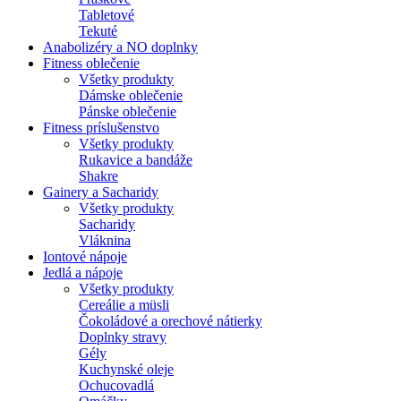
Tabletové
Tekuté
Anabolizéry a NO doplnky
Fitness oblečenie
Všetky produkty
Dámske oblečenie
Pánske oblečenie
Fitness príslušenstvo
Všetky produkty
Rukavice a bandáže
Shakre
Gainery a Sacharidy
Všetky produkty
Sacharidy
Vláknina
Iontové nápoje
Jedlá a nápoje
Všetky produkty
Cereálie a müsli
Čokoládové a orechové nátierky
Doplnky stravy
Gély
Kuchynské oleje
Ochucovadlá