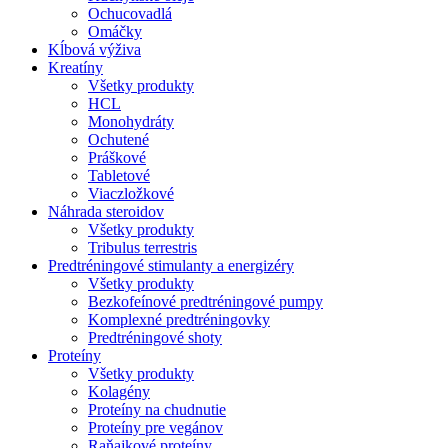
Ochucovadlá
Omáčky
Kĺbová výživa
Kreatíny
Všetky produkty
HCL
Monohydráty
Ochutené
Práškové
Tabletové
Viaczložkové
Náhrada steroidov
Všetky produkty
Tribulus terrestris
Predtréningové stimulanty a energizéry
Všetky produkty
Bezkofeínové predtréningové pumpy
Komplexné predtréningovky
Predtréningové shoty
Proteíny
Všetky produkty
Kolagény
Proteíny na chudnutie
Proteíny pre vegánov
Raňajkové proteíny