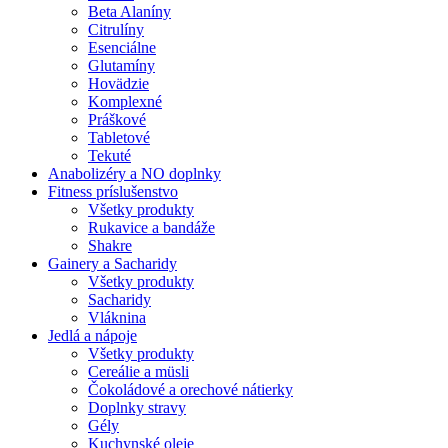
Beta Alaníny
Citrulíny
Esenciálne
Glutamíny
Hovädzie
Komplexné
Práškové
Tabletové
Tekuté
Anabolizéry a NO doplnky
Fitness príslušenstvo
Všetky produkty
Rukavice a bandáže
Shakre
Gainery a Sacharidy
Všetky produkty
Sacharidy
Vláknina
Jedlá a nápoje
Všetky produkty
Cereálie a müsli
Čokoládové a orechové nátierky
Doplnky stravy
Gély
Kuchynské oleje