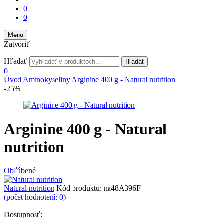
0
0
Menu
Zatvoriť
Hľadať
Hľadať
0
Úvod
Aminokyseliny
Arginine 400 g - Natural nutrition
-25%
Arginine 400 g - Natural
nutrition
Obľúbené
Natural nutrition
Kód produktu:
na48A396F
(počet hodnotení: 0)
Dostupnosť: