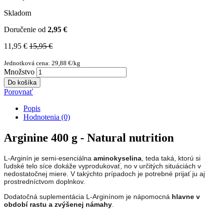
Skladom
Doručenie od
2,95 €
11,95 €
15,95 €
Jednotková cena: 29,88 €/kg
Množstvo
Do košíka
Porovnať
Popis
Hodnotenia (0)
Arginine 400 g - Natural nutrition
L-Arginín je semi-esenciálna
aminokyselina
, teda taká, ktorú si
ľudské telo síce dokáže vyprodukovať, no v určitých situáciách v
nedostatočnej miere. V takýchto prípadoch je potrebné prijať ju aj
prostredníctvom doplnkov.
Dodatočná suplementácia L-Arginínom je nápomocná
hlavne v
období rastu a zvýšenej námahy
.