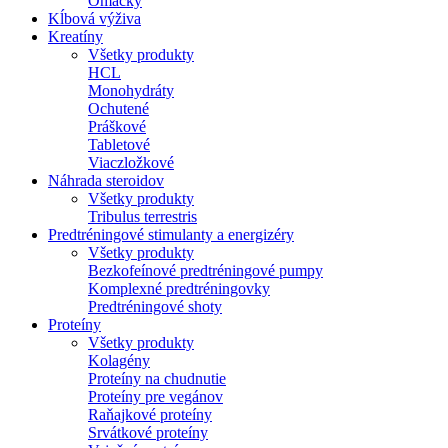
Omáčky
Kĺbová výživa
Kreatíny
Všetky produkty
HCL
Monohydráty
Ochutené
Práškové
Tabletové
Viaczložkové
Náhrada steroidov
Všetky produkty
Tribulus terrestris
Predtréningové stimulanty a energizéry
Všetky produkty
Bezkofeínové predtréningové pumpy
Komplexné predtréningovky
Predtréningové shoty
Proteíny
Všetky produkty
Kolagény
Proteíny na chudnutie
Proteíny pre vegánov
Raňajkové proteíny
Srvátkové proteíny