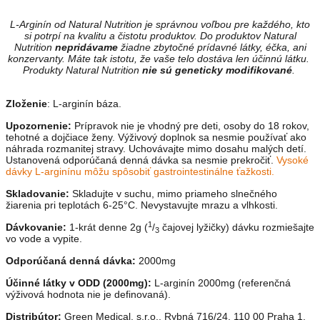
L-Arginín od Natural Nutrition je správnou voľbou pre každého, kto
si potrpí na kvalitu a čistotu produktov. Do produktov Natural
Nutrition
nepridávame
žiadne zbytočné prídavné látky, éčka, ani
konzervanty. Máte tak istotu, že vaše telo dostáva len účinnú látku.
Produkty Natural Nutrition
nie sú geneticky modifikované
.
Zloženie
: L-arginín báza.
Upozornenie:
Prípravok nie je vhodný pre deti, osoby do 18 rokov,
tehotné a dojčiace ženy. Výživový doplnok sa nesmie používať ako
náhrada rozmanitej stravy. Uchovávajte mimo dosahu malých detí.
Ustanovená odporúčaná denná dávka sa nesmie prekročiť.
Vysoké
dávky L-arginínu môžu spôsobiť gastrointestinálne ťažkosti.
Skladovanie:
Skladujte v suchu, mimo priameho slnečného
žiarenia pri teplotách 6-25°C. Nevystavujte mrazu a vlhkosti.
1
Dávkovanie:
1-krát denne 2g (
/
čajovej lyžičky) dávku rozmiešajte
3
vo vode a vypite.
Odporúčaná denná dávka:
2000mg
Účinné látky v ODD (2000mg):
L-arginín 2000mg (referenčná
výživová hodnota nie je definovaná).
Distribútor:
Green Medical, s.r.o., Rybná 716/24, 110 00 Praha 1,