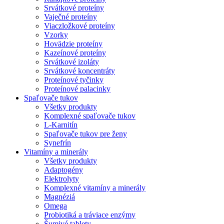
Srvátkové proteíny
Vaječné proteíny
Viaczložkové proteíny
Vzorky
Hovädzie proteíny
Kazeínové proteíny
Srvátkové izoláty
Srvátkové koncentráty
Proteínové tyčinky
Proteínové palacinky
Spaľovače tukov
Všetky produkty
Komplexné spaľovače tukov
L-Karnitín
Spaľovače tukov pre ženy
Synefrín
Vitamíny a minerály
Všetky produkty
Adaptogény
Elektrolyty
Komplexné vitamíny a minerály
Magnéziá
Omega
Probiotiká a tráviace enzýmy
Šumivé tablety