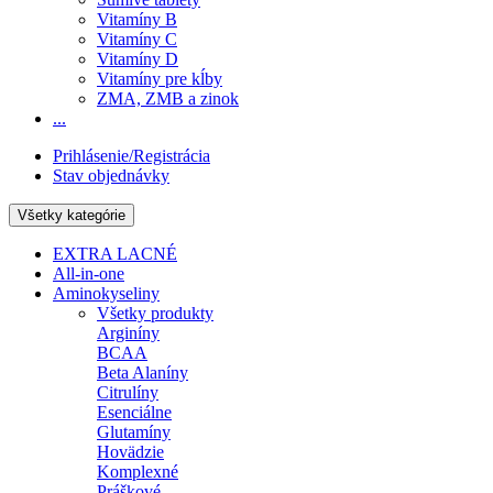
Vitamíny B
Vitamíny C
Vitamíny D
Vitamíny pre kĺby
ZMA, ZMB a zinok
...
Prihlásenie/Registrácia
Stav objednávky
Všetky kategórie
EXTRA LACNÉ
All-in-one
Aminokyseliny
Všetky produkty
Arginíny
BCAA
Beta Alaníny
Citrulíny
Esenciálne
Glutamíny
Hovädzie
Komplexné
Práškové