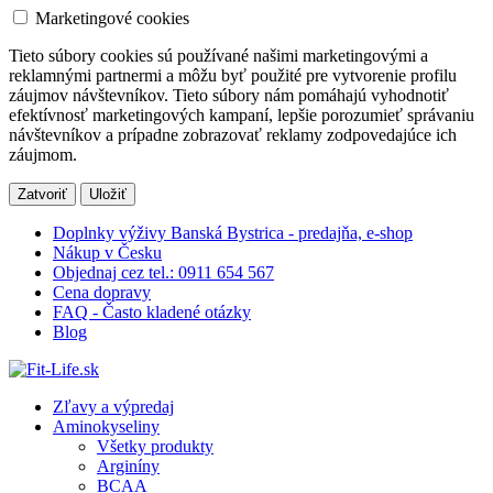
Marketingové cookies
Tieto súbory cookies sú používané našimi marketingovými a
reklamnými partnermi a môžu byť použité pre vytvorenie profilu
záujmov návštevníkov. Tieto súbory nám pomáhajú vyhodnotiť
efektívnosť marketingových kampaní, lepšie porozumieť správaniu
návštevníkov a prípadne zobrazovať reklamy zodpovedajúce ich
záujmom.
Zatvoriť
Uložiť
Doplnky výživy Banská Bystrica - predajňa, e-shop
Nákup v Česku
Objednaj cez tel.: 0911 654 567
Cena dopravy
FAQ - Často kladené otázky
Blog
Zľavy a výpredaj
Aminokyseliny
Všetky produkty
Arginíny
BCAA