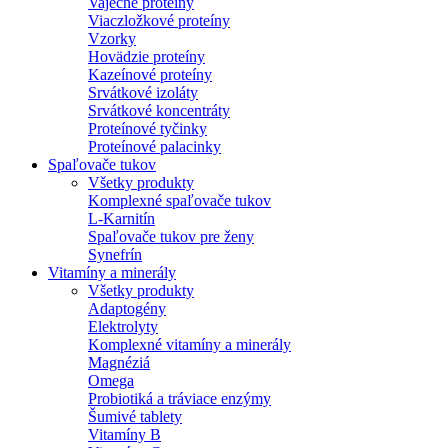
Vaječné proteíny
Viaczložkové proteíny
Vzorky
Hovädzie proteíny
Kazeínové proteíny
Srvátkové izoláty
Srvátkové koncentráty
Proteínové tyčinky
Proteínové palacinky
Spaľovače tukov
Všetky produkty
Komplexné spaľovače tukov
L-Karnitín
Spaľovače tukov pre ženy
Synefrín
Vitamíny a minerály
Všetky produkty
Adaptogény
Elektrolyty
Komplexné vitamíny a minerály
Magnéziá
Omega
Probiotiká a tráviace enzýmy
Šumivé tablety
Vitamíny B