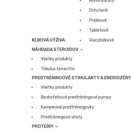
Monohydráty
Ochutené
Práškové
Tabletové
KĹBOVÁ VÝŽIVA
Viaczložkové
NÁHRADA STEROIDOV
Všetky produkty
Tribulus terrestris
PREDTRÉNINGOVÉ STIMULANTY A ENERGIZÉR
Všetky produkty
Bezkofeínové predtréningové pumpy
Komplexné predtréningovky
Predtréningové shoty
PROTEÍNY