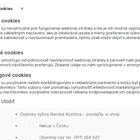
×
ookies
 cookies
 sú nevyhnutné pre fungovanie webovej stránky a nie je ich možné vypnú
ie základných nastavení, ako je lokalizácia jazyka a meny, preferencie súb
é zablokovať v nastaveniach prehliadača, týmto však môže dôjsť k obmed
é cookies
s umožňujú vyhodnocovať návštevnosť webovej stránky a zároveň nám pom
innosti návštevníci preferujú. Získané údaje sú nám sprístupnené v anony
gové cookies
 sú používané našimi marketingovými a reklamnými partnermi a môžu byť 
tevníkov. Tieto súbory nám pomáhajú vyhodnotiť efektívnosť marketingov
u návštevníkov a prípadne zobrazovať reklamy zodpovedajúce ich záujmo
Uložiť
Doplnky výživy Banská Bystrica - predajňa, e-shop
Nákup v Česku
Objednaj cez tel.: 0911 654 567