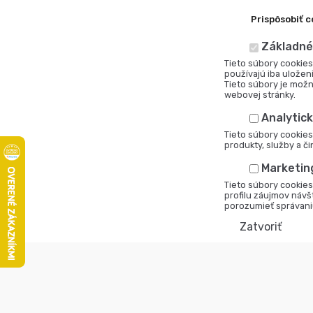
Prispôsobiť c
Základné
Tieto súbory cookies
používajú iba uložen
Tieto súbory je možn
webovej stránky.
Analytick
Tieto súbory cookie
produkty, služby a č
Marketin
Tieto súbory cookies
profilu záujmov návš
porozumieť správani
Zatvoriť