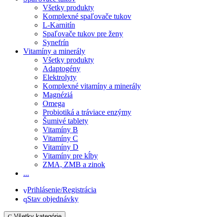
Všetky produkty
Komplexné spaľovače tukov
L-Karnitín
Spaľovače tukov pre ženy
Synefrín
Vitamíny a minerály
Všetky produkty
Adaptogény
Elektrolyty
Komplexné vitamíny a minerály
Magnéziá
Omega
Probiotiká a tráviace enzýmy
Šumivé tablety
Vitamíny B
Vitamíny C
Vitamíny D
Vitamíny pre kĺby
ZMA, ZMB a zinok
...
Prihlásenie/Registrácia
Stav objednávky
Všetky kategórie