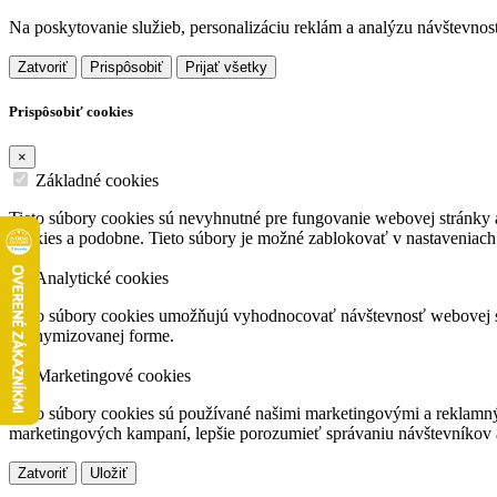
Na poskytovanie služieb, personalizáciu reklám a analýzu návštevnos
Zatvoriť
Prispôsobiť
Prijať všetky
Prispôsobiť cookies
×
Základné cookies
Tieto súbory cookies sú nevyhnutné pre fungovanie webovej stránky a
cookies a podobne. Tieto súbory je možné zablokovať v nastaveniach
Analytické cookies
Tieto súbory cookies umožňujú vyhodnocovať návštevnosť webovej str
anonymizovanej forme.
Marketingové cookies
Tieto súbory cookies sú používané našimi marketingovými a reklamný
marketingových kampaní, lepšie porozumieť správaniu návštevníkov
Zatvoriť
Uložiť