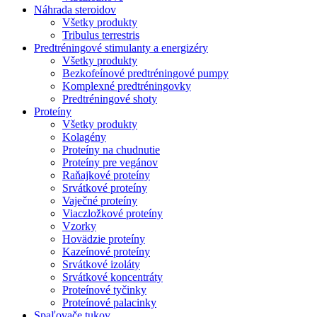
Náhrada steroidov
Všetky produkty
Tribulus terrestris
Predtréningové stimulanty a energizéry
Všetky produkty
Bezkofeínové predtréningové pumpy
Komplexné predtréningovky
Predtréningové shoty
Proteíny
Všetky produkty
Kolagény
Proteíny na chudnutie
Proteíny pre vegánov
Raňajkové proteíny
Srvátkové proteíny
Vaječné proteíny
Viaczložkové proteíny
Vzorky
Hovädzie proteíny
Kazeínové proteíny
Srvátkové izoláty
Srvátkové koncentráty
Proteínové tyčinky
Proteínové palacinky
Spaľovače tukov