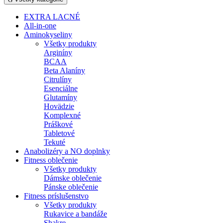
EXTRA LACNÉ
All-in-one
Aminokyseliny
Všetky produkty
Arginíny
BCAA
Beta Alaníny
Citrulíny
Esenciálne
Glutamíny
Hovädzie
Komplexné
Práškové
Tabletové
Tekuté
Anabolizéry a NO doplnky
Fitness oblečenie
Všetky produkty
Dámske oblečenie
Pánske oblečenie
Fitness príslušenstvo
Všetky produkty
Rukavice a bandáže
Shakre