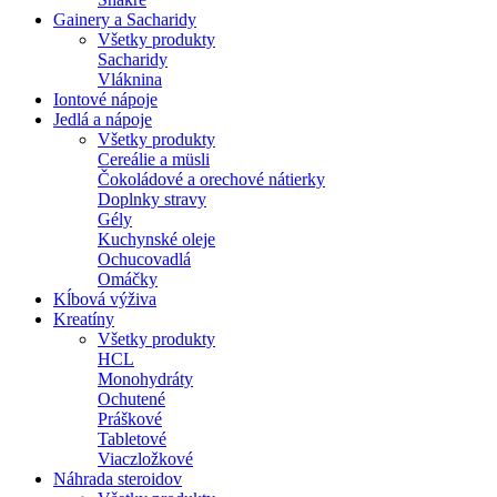
Gainery a Sacharidy
Všetky produkty
Sacharidy
Vláknina
Iontové nápoje
Jedlá a nápoje
Všetky produkty
Cereálie a müsli
Čokoládové a orechové nátierky
Doplnky stravy
Gély
Kuchynské oleje
Ochucovadlá
Omáčky
Kĺbová výživa
Kreatíny
Všetky produkty
HCL
Monohydráty
Ochutené
Práškové
Tabletové
Viaczložkové
Náhrada steroidov