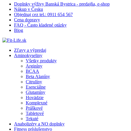
Doplnky výživy Banská Bystrica - predajňa, e-shop
Nákup v Česku
Objednaj cez tel.: 0911 654 567
Cena dopravy
FAQ - Často kladené otázky
Blog
Zľavy a výpredaj
Aminokyseliny
Všetky produkty
Arginíny
BCAA
Beta Alaníny
Citrulíny
Esenciálne
Glutamíny
Hovädzie
Komplexné
Práškové
Tabletové
Tekuté
Anabolizéry a NO doplnky
Fitness príslušenstvo