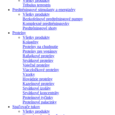
Všetky produkty
Tribulus terrestris
Predtréningové stimulanty a energizéry
Všetky produkty
Bezkofeínové predtréningové pumpy
Komplexné predtréningovky
Predtréningové shoty
Proteíny
Všetky produkty
Kolagény
Proteíny na chudnutie
Proteíny pre vegánov
Raňajkové proteíny
Srvátkové proteíny
Vaječné proteíny
Viaczložkové proteíny
Vzorky
Hovädzie proteíny
Kazeínové proteíny
Srvátkové izoláty
Srvátkové koncentráty
Proteínové tyčinky
Proteínové palacinky
Spaľovače tukov
Všetky produkty