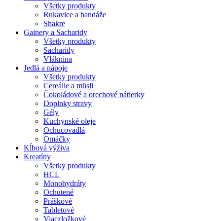
Všetky produkty
Rukavice a bandáže
Shakre
Gainery a Sacharidy
Všetky produkty
Sacharidy
Vláknina
Jedlá a nápoje
Všetky produkty
Cereálie a müsli
Čokoládové a orechové nátierky
Doplnky stravy
Gély
Kuchynské oleje
Ochucovadlá
Omáčky
Kĺbová výživa
Kreatíny
Všetky produkty
HCL
Monohydráty
Ochutené
Práškové
Tabletové
Viaczložkové