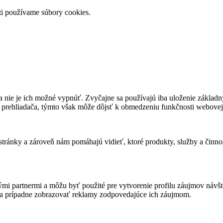
ti používame súbory cookies.
 nie je ich možné vypnúť. Zvyčajne sa používajú iba uloženie základný
 prehliadača, týmto však môže dôjsť k obmedzeniu funkčnosti webovej 
ánky a zároveň nám pomáhajú vidieť, ktoré produkty, služby a činnost
mi partnermi a môžu byť použité pre vytvorenie profilu záujmov návš
 a prípadne zobrazovať reklamy zodpovedajúce ich záujmom.